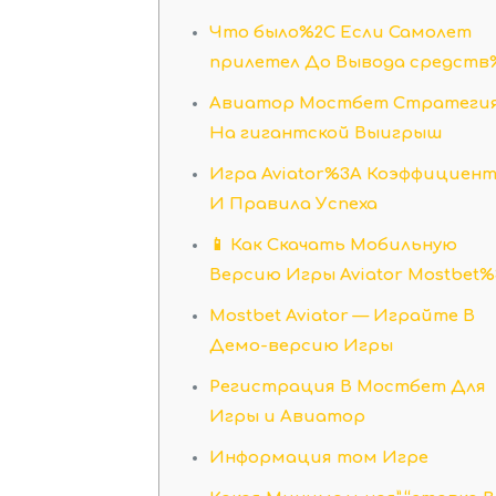
Что было%2C Если Самолет
прилетел До Вывода средств
Авиатор Мостбет Стратеги
На гигантской Выигрыш
Игра Aviator%3A Коэффициен
И Правила Успеха
📱 Как Скачать Мобильную
Версию Игры Aviator Mostbet%
Mostbet Aviator — Играйте В
Демо-версию Игры
Регистрация В Мостбет Для
Игры и Авиатор
Информация том Игре