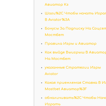
Авиатор Кз
Шаги%2C Чтобы начать Игра
В Aviator%3A
Бонусы За Подписку На Соцсе
Мостбет
Правила Игры и Авиатор
Как выйдя Выигрыш В Авиато
На Мостбет
указанные Стратегии Игры
Aviator
Какая приемлемая Ставка В И
Mostbet Авиатор%3F
обналичивать%2C Чтобы Нач
Играть