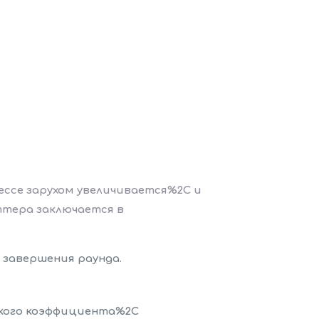
ессе зарухом увеличивается%2C и
еттера заключается в
 завершения раунда.
окого коэффициента%2C