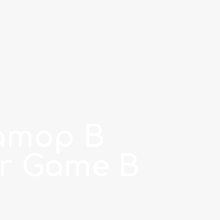
атор В
or Game В