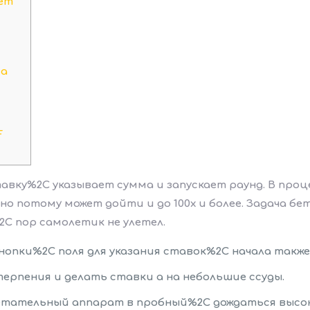
ет
На
F
авку%2C указывает сумма и запускает раунд. В проц
но потому может дойти и до 100х и более. Задача б
C пор самолетик не улетел.
кнопки%2C поля для указания ставок%2C начала также
ерпения и делать ставки а на небольшие ссуды.
летательный аппарат в пробный%2C дождаться выс