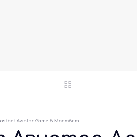
stbet Aviator Game В Мостбет