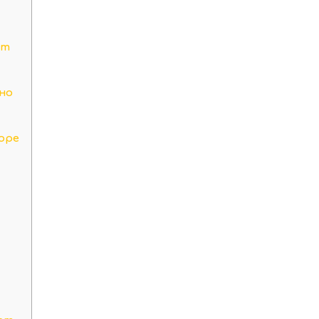
От
но
оре