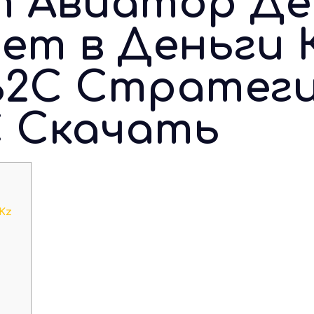
 Авиатор Дем
ет в Деньги 
2C Стратег
 Скачать
Kz