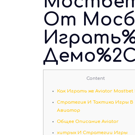
Мостбет
От Мосб
Играть%
Демо%2C
Content
Как Играть же Aviator Mostbet 
Стратегия И Тактика Игры В
Авиатор
Общее Описание Aviator
хитрых И Стратегии Игры