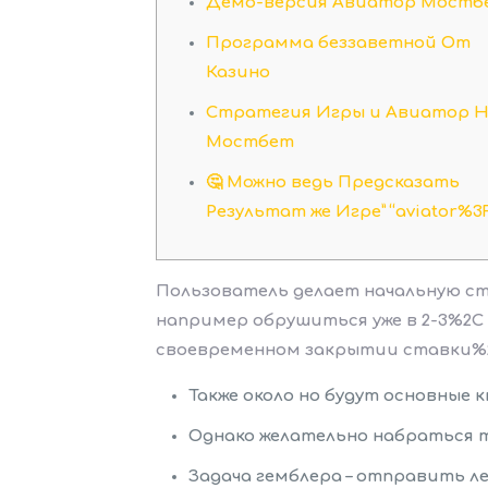
Демо-версия Авиатор Мостб
Программа беззаветной От
Казино
Стратегия Игры и Авиатор 
Мостбет
🤔 Можно ведь Предсказать
Результат же Игре” “aviator%3
Пользователь делает начальную ст
например обрушиться уже в 2-3%2C 
своевременном закрытии ставки%2
Также около но будут основные 
Однако желательно набраться т
Задача гемблера – отправить 