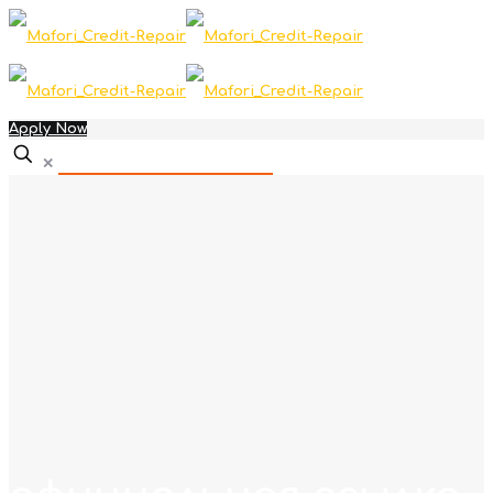
Apply Now
✕