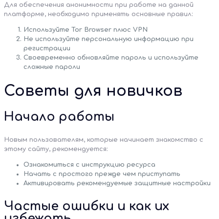
Для обеспечения анонимности при работе на данной
платформе, необходимо применять основные правил:
Используйте Tor Browser плюс VPN
Не используйте персональную информацию при
регистрации
Своевременно обновляйте пароль и используйте
сложные пароли
Советы для новичков
Начало работы
Новым пользователям, которые начинает знакомство с
этому сайту, рекомендуется:
Ознакомиться с инструкцию ресурса
Начать с простого прежде чем приступать
Активировать рекомендуемые защитные настройки
Частые ошибки и как их
избежать