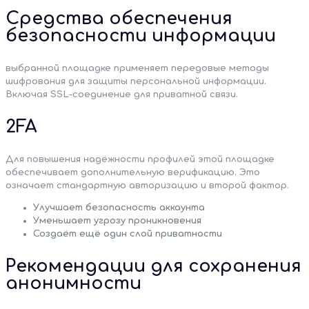
Средства обеспечения
безопасности информации
выбранной площадке применяет передовые методы
шифрования для защиты персональной информации.
Включая
SSL-соединение
для приватной связи.
2FA
Для повышения надёжности профилей этой площадке
обеспечивает дополнительную верификацию. Это
означает стандартную авторизацию и второй фактор.
Улучшает безопасность аккаунта
Уменьшает угрозу проникновения
Создаёт ещё один слой приватности
Рекомендации для сохранения
анонимности