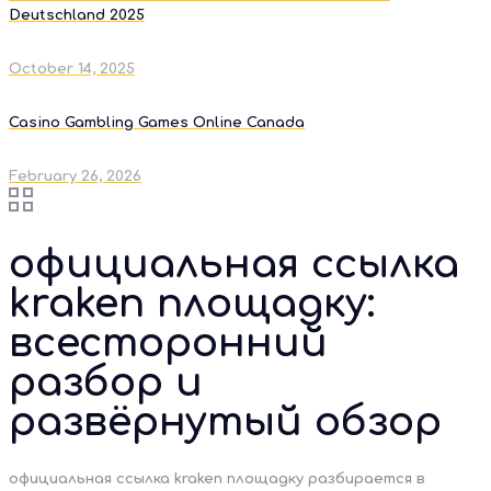
Deutschland 2025
October 14, 2025
Casino Gambling Games Online Canada
February 26, 2026
официальная ссылка
kraken площадку:
всесторонний
разбор и
развёрнутый обзор
официальная ссылка kraken площадку
разбирается в