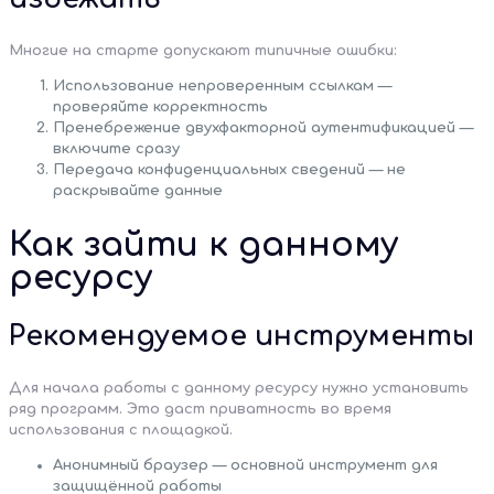
Многие на старте допускают типичные ошибки:
Использование непроверенным ссылкам —
проверяйте корректность
Пренебрежение двухфакторной аутентификацией —
включите сразу
Передача конфиденциальных сведений — не
раскрывайте данные
Как зайти к данному
ресурсу
Рекомендуемое инструменты
Для начала работы с данному ресурсу нужно установить
ряд программ. Это даст приватность во время
использования с площадкой.
Анонимный браузер
— основной инструмент для
защищённой работы