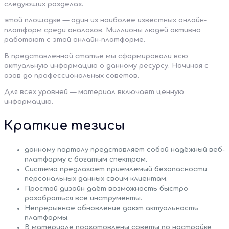
следующих разделах.
этой площадке
— один из наиболее известных онлайн-
платформ среди аналогов. Миллионы людей активно
работают с этой онлайн-платформе.
В представленной статье мы сформировали всю
актуальную информацию о
данному ресурсу
. Начиная с
азов до профессиональных советов.
Для всех уровней — материал включает ценную
информацию.
Краткие тезисы
данному порталу
представляет собой надёжный веб-
платформу с богатым спектром.
Система предлагает приемлемый безопасности
персональных данных своим клиентам.
Простой дизайн даёт возможность быстро
разобраться все инструменты.
Непрерывное обновление дают актуальность
платформы.
В материале подготовлены советы по настройке