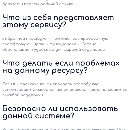
браузер и ввести рабочей ссылке.
Что из себя представляет
этому сервису?
выбранной площадке — является востребованную
платформу с широким функционалом. Сервис
обеспечивает удобство для широкой аудитории.
Что делать если проблемах
на данному ресурсу?
Если вы столкнулись с неполадок попробуйте
использовать альтернативное зеркало. Также написать со
службой поддержки.
Безопасно ли использовать
данной системе?
Ресурс применяет надёжные методы защиты данных. При