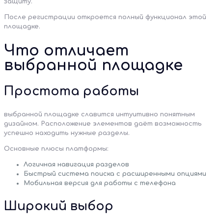
защиту.
После регистрации откроется полный функционал этой
площадке.
Что отличает
выбранной площадке
Простота работы
выбранной площадке славится интуитивно понятным
дизайном. Расположение элементов даёт возможность
успешно находить нужные разделы.
Основные плюсы платформы:
Логичная навигация разделов
Быстрый система поиска с расширенными опциями
Мобильная версия для работы с телефона
Широкий выбор