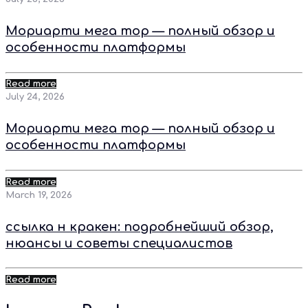
Мориарти мега тор — полный обзор и
особенности платформы
Read more
July 24, 2026
Мориарти мега тор — полный обзор и
особенности платформы
Read more
March 19, 2026
ссылка н кракен: подробнейший обзор,
нюансы и советы специалистов
Read more