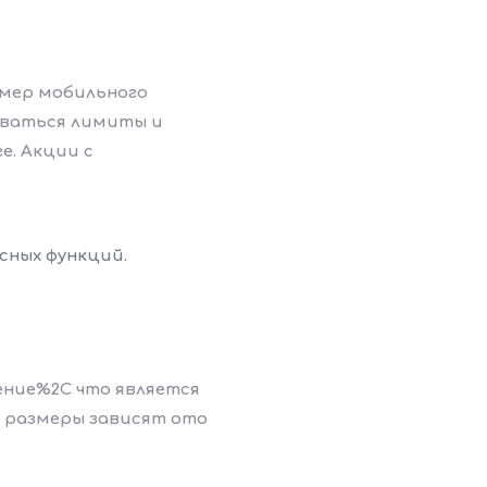
омер мобильного
ываться лимиты и
е. Акции с
сных функций.
ение%2C что является
х размеры зависят ото