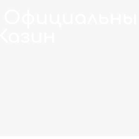
nо Официальны
Казин