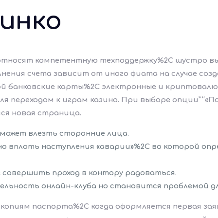
Пинко
тносят компетентную техподдержку%2C шустро вы
нения счета зависит от иного фиата на случае созд
ной банковские карты%2C электронные и криптовалю
 для переходом к играм казино. При выборе опции” “«
ся новая страница.
е может влезть сторонние лица.
 но вплоть наступления «аварии»%2C во которой оп
 совершить проход в контору радоваться.
ельность онлайн-клуба но становится проблемой дл
опиям паспорта%2C когда оформляется первая заяв