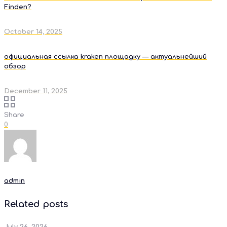
Finden?
October 14, 2025
официальная ссылка kraken площадку — актуальнейший
обзор
December 11, 2025
Share
0
admin
Related posts
July 26, 2026