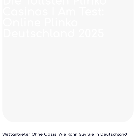
Die Tollsten Plinko
Casinos I Am Test:
Online Plinko
Deutschland 2025
Wettanbieter Ohne Oasis: Wie Kann Guy Sie In Deutschland