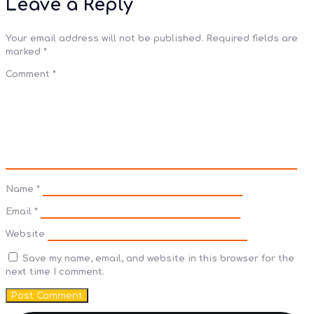
Leave a Reply
Your email address will not be published.
Required fields are
marked
*
Comment
*
Name
*
Email
*
Website
Save my name, email, and website in this browser for the
next time I comment.