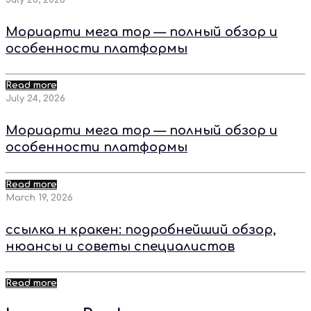
Мориарти мега тор — полный обзор и
особенности платформы
Read more
July 24, 2026
Мориарти мега тор — полный обзор и
особенности платформы
Read more
March 19, 2026
ссылка н кракен: подробнейший обзор,
нюансы и советы специалистов
Read more