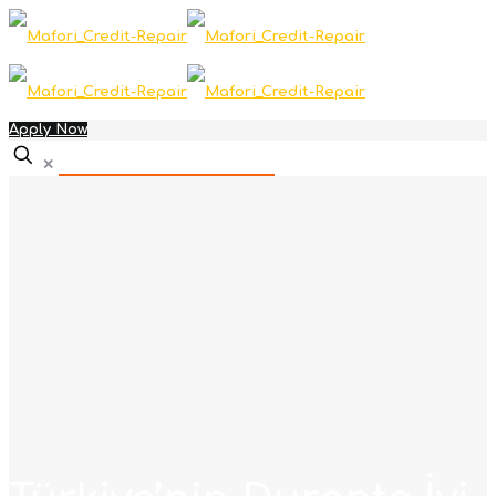
Apply Now
✕