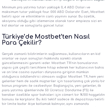
Minimum pra yatırma tutarı yaklaşık 0, 4 ABD Doları ve
maksimum tutar yaklaşık four. 000 ABD Dolarıdır. Evet, Mostbet
belirli spor ve etkinliklerin canlı yayınını sunar. Bu özellik,
aksiyonu olduğu gibi izlemenize olanak tanır empieza sizi en
kid skorlar ve sonuçlarla güncel tutar.
Türkiye’de Mostbet’ten Nasıl
Para Çekilir?
Gerçek zamanlı bildirimlerin sağlanması, kullanıcıların en kid
oranlar ve oyun sonuçları hakkında sürekli olarak
güncellenmesini garanti eder. Mostbet TR’nin bonuslarının
yapısı çok çeşitli tercihlere hitap ederek her kullanıcının bahis
ve on line casino oyunları dünyasına girişinin mümkün
olduğunca ödüllendirici olmasını sağlar. Mostbet TR, hem yeni
gelenler hem de sadık müşteriler için tasarlanmış çok yönlü bir
bonus programı ile cezbediyor. Başlangıçta, yeni gelenler, ilk
para yatırma işlemlerinde 50 Ücretsiz Döndürme (FS) ile
beraber özellikle spor bahisleri için cömert bir %100 hoşgeldin
bonusu ile karşılanır. Bu ikili teklif sadece ilk depozitoyu belirli
bir limite kadar ikiye katlamak kalmıyor, aynı zamanda