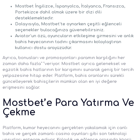
Mostbet İngilizce, İspanyolca, İtalyanca, Fransızca,
Portekizce dahil olmak üzere bir dizi dili
desteklemektedir.
Dolayısıyla, Mostbet’te oynarken çeşitli eğlenceli
seçenekler bulacağınıza güvenebilirsiniz.
Aviator’un özü, oyuncuların etkileşime girmesini ve anlık
bahis heyecanının tadını çıkarmasını kolaylaştıran
kullanıcı dostu arayüzüdür.
Ayrıca, bonusları ve promosyonları paramın karşılığını her
zaman daha fazla” “veriyor. Mostbet ayrıca geleneksel ve
egzotik bahis hatlarının bir karışımını sunarak geniş bir tercih
yelpazesine hitap eder. Platform, bahis oranlarını sürekli
güncelleyerek bahisçilerin mümkün olan en iyi değere
erişmesini sağlar.
Mostbet’e Para Yatırma Ve
Çekme
Platform, kumar heyecanını gerçekten yakalamak için canlı
bahis ve gerçek zamanlı casino oyunları gibi son teknoloji
unsurları entegre ediyor. Kolaylık ve eğlence arasında köprü