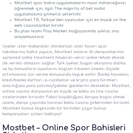
Mostbet spor bahis uygulamalarını nasıl indireceğinizi
öğrenmek için, ilgili The majority of bet mobil
uygulamasına gitmeniz yeterlidir.
Mostbet TR, Türkiye’den oyuncular için en büyük on the
web casinolardan biridir.
Bu plan resmi Play Market mağazasında yoktur, onu
arayamazsınız.
Üyeler ister makaraları döndürsün ister favori spor
takımlarına bahis yapsın, Mostbet onların ilk deneyimlerinin
sprained ankle treatment heyecan verici ankle rehab ebook
de verimli olmasını sağlar. Türk üyeler, bugün aksiyona dalma
ve bu bonusların oyunlarını baştan itibaren önemli ölçüde
artırmasına izin verme konusunda teşvik edilir. Banka havalesi,
kredi/banka kartları, e-cüzdanlar ve kripto para birimleri
aracılığıyla para yatırma/çekme işlemlerini destekler. Mostbet,
online casino dünyasının en büyük ve köklü on line casino
sitelerinden birisidir. Fakat büyüklüğünü Avrupa başta olmak
üzere, dünya çapında tanınan köklü casino şirketinden birisidir.
Mostbet bonus köşesinde bir birinden çılgın bonus
kampanyaları sizleri bekliyor!
Mostbet – Online Spor Bahisleri