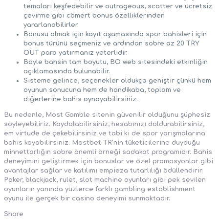
temaları keşfedebilir ve outrageous, scatter ve ücretsiz
çevirme gibi cömert bonus özelliklerinden
yararlanabilirler.
Bonusu almak için kayıt aşamasında spor bahisleri için
bonus türünü seçmeniz ve ardından sobre az 20 TRY
OUT para yatırmanız yeterlidir.
Böyle bahsin tam boyutu, BO web sitesindeki etkinliğin
açıklamasında bulunabilir.
Sisteme gelince, seçenekler oldukça geniştir çünkü hem
oyunun sonucuna hem de handikaba, toplam ve
diğerlerine bahis oynayabilirsiniz.
Bu nedenle, Most Gamble sitenin güvenilir olduğunu şüphesiz
söyleyebiliriz. Kaydolabilirsiniz, hesabınızı doldurabilirsiniz,
em virtude de çekebilirsiniz ve tabi ki de spor yarışmalarına
bahis koyabilirsiniz. Mostbet TR’nin tüketicilerine duyduğu
minnettarlığın sobre önemli örneği sadakat programıdır. Bahis
deneyimini geliştirmek için bonuslar ve özel promosyonlar gibi
avantajlar sağlar ve katılımı empieza tutarlılığı ödüllendirir.
Poker, blackjack, rulet, slot machine oyunları gibi pek sevilen
oyunların yanında yüzlerce farklı gambling establishment
oyunu ile gerçek bir casino deneyimi sunmaktadır.
Share