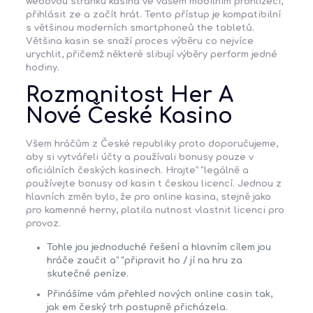
webovou stránku kasina ve vašem mobilním prohlížeči,
přihlásit ze a začít hrát. Tento přístup je kompatibilní
s většinou moderních smartphoneů the tabletů.
Většina kasin se snaží proces výběru co nejvíce
urychlit, přičemž některé slibují výběry perform jedné
hodiny.
Rozmanitost Her A
Nové České Kasino
Všem hráčům z České republiky proto doporučujeme,
aby si vytvářeli účty a používali bonusy pouze v
oficiálních českých kasinech. Hrajte” “legálně a
používejte bonusy od kasin t českou licencí. Jednou z
hlavních změn bylo, že pro online kasina, stejně jako
pro kamenné herny, platila nutnost vlastnit licenci pro
provoz.
Tohle jou jednoduché řešení a hlavním cílem jou
hráče zaučit a” “připravit ho / jí na hru za
skutečné peníze.
Přinášíme vám přehled nových online casin tak,
jak em český trh postupně přicházela.