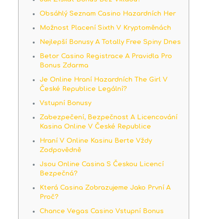
Obsáhlý Seznam Casino Hazardních Her
Možnost Placení Sixth V Kryptoměnách
Nejlepší Bonusy A Totally Free Spiny Dnes
Betor Casino Registrace A Pravidla Pro
Bonus Zdarma
Je Online Hraní Hazardních The Girl V
České Republice Legální?
Vstupní Bonusy
Zabezpečení, Bezpečnost A Licencování
Kasina Online V České Republice
Hraní V Online Kasinu Berte Vždy
Zodpovědně
Jsou Online Casina S Českou Licencí
Bezpečná?
Která Casina Zobrazujeme Jako První A
Proč?
Chance Vegas Casino Vstupní Bonus