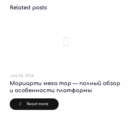
Related posts
July 26, 2026
Мориарти мега тор — полный обзор
и особенности платформы
Read more