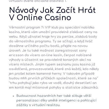
virtuální dveře oficiálně otevřelo 1.
Návody Jak Začít Hrát
V Online Casino
Věrnostní program ?i VIP klub jou speciální nabídka
kasína, která vám umožní pravidelně získávat ceny na
webu. Když uživatel hraje hry za peníze, získává body
do věrnostního programu. Ty se sčítají, a když hráč
dosáhne určitého počtu bodů, přejde na novou
úroveň. Je tu také možnost zaregistrovat sony
ericsson do vícero on-line kasín, čerpat nabízené
výhody a účastnit se pravidelně konaných akcí na
vícero místech. Jiným typem seznamu jsou kasina již
osvědčená, provozovatelé, které zná každý, kdo někdy
jen prošel kolem kamenné herny. V takovém případě
budou mhh prvních příčkách společnosti, které se na”
“trhu pohybují jako ryba ve vodě, dlouhý desetiletí an
em kontě mají milionové pohyby a statisíce zákazníků.
Budoucnost hazardních her také slibuje větší
personalizaci díky umělé inteligenci a pohlcující
zážitky s virtuální realitou.