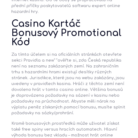
internet kasino. Od té doby se propracovala na
přední příčky poskytovatelů softwaru expert online
hazardní hry.
Casino Kartáč
Bonusový Promotional
Kód
Za tímto účelem si na oficiálních stránkách otevřete
sekci Pravidla a new” “ověřte si, zda Česká republika
není na seznamu zakázaných zemí. Na zahraničním
trhu s hazardními hrami existují desítky různých
stránek. Jurisdikce, které jsou na webu zakázány, jsou
uvedeny v pravidlech kasina. Hráči z těchto zemí není
dovoleno hrát v tomto casino online. Většina bonusů
je doprovázena požadavky na sázení v kasinu nebo
požadavky na průchodnost. Abyste měli nárok na
výplatu peněz získaných pomocí bonusu, musíte splnit
požadavky na sázky/prohrání.
Kromě bonusových prostředků může uživatel získat
také free spiny versus hracích automatech. Hlavní
výhoda bonusu bez vkladu – možnost hrát online