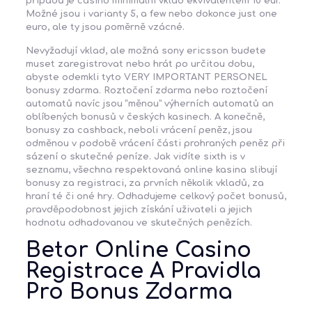
případů je casino minimální vklad ekvivalentem 10 eur.
Možné jsou i varianty 5, a few nebo dokonce just one
euro, ale ty jsou poměrně vzácné.
Nevyžadují vklad, ale možná sony ericsson budete
muset zaregistrovat nebo hrát po určitou dobu,
abyste odemkli tyto VERY IMPORTANT PERSONEL
bonusy zdarma. Roztočení zdarma nebo roztočení
automatů navíc jsou “měnou” výherních automatů an
oblíbených bonusů v českých kasinech. A konečně,
bonusy za cashback, neboli vrácení peněz, jsou
odměnou v podobě vrácení části prohraných peněz při
sázení o skutečné peníze. Jak vidíte sixth is v
seznamu, všechna respektovaná online kasina slibují
bonusy za registraci, za prvních několik vkladů, za
hraní té či oné hry. Odhadujeme celkový počet bonusů,
pravděpodobnost jejich získání uživateli a jejich
hodnotu odhadovanou ve skutečných penězích.
Betor Online Casino
Registrace A Pravidla
Pro Bonus Zdarma