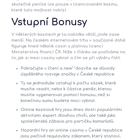
skutečné peníze lze pouze v licencovaném kasinu,
které tuto možnost nabízí.
Vstupní Bonusy
V některých kasinech je ta nabídka větší, jinde zase
menší. Na českém internetovém trhu v současné době
figuruje hned několik casin s platnou licencí
Ministerstva financí ČR. Níže v článku se podíváme na
to, jak si mezi casiny vybrat a čím se při výběru řídit.
Pokračujte v čtení a new” “dozvíte se důvody
úspěšného rozvoje značky v České republice.
Ty se jednoduše vztahují k počtu sázek, které
musíte vsadit, nebo k částce peněz, kterou
musíte vygenerovat pomocí bonusu, než si
konečnou sumu budete moci vybrat.
Online kasinové hry jsou dnes dosti populárními
aktivitami expert dlouhou chvíli, ale také jako
společenská zábava pro partičku kamarádů.
Hazardní hry an online casina v České republice
jsou pečlivě regulovány zákonem, který stanoví,