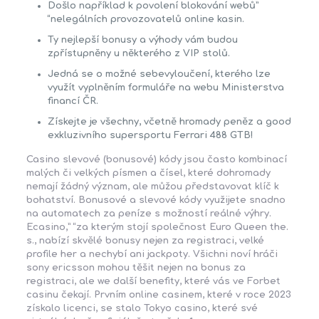
Došlo například k povolení blokování webů”
“nelegálních provozovatelů online kasin.
Ty nejlepší bonusy a výhody vám budou
zpřístupněny u některého z VIP stolů.
Jedná se o možné sebevyloučení, kterého lze
využít vyplněním formuláře na webu Ministerstva
financí ČR.
Získejte je všechny, včetně hromady peněz a good
exkluzivního supersportu Ferrari 488 GTB!
Casino slevové (bonusové) kódy jsou často kombinací
malých či velkých písmen a čísel, které dohromady
nemají žádný význam, ale můžou představovat klíč k
bohatství. Bonusové a slevové kódy využijete snadno
na automatech za peníze s možností reálné výhry.
Ecasino,” “za kterým stojí společnost Euro Queen the.
s., nabízí skvělé bonusy nejen za registraci, velké
profile her a nechybí ani jackpoty. Všichni noví hráči
sony ericsson mohou těšit nejen na bonus za
registraci, ale we další benefity, které vás ve Forbet
casinu čekají. Prvním online casinem, které v roce 2023
získalo licenci, se stalo Tokyo casino, které své