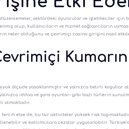
rişine Etki Ede
üzenlemeler, sektördeki oyuncular ve işletmeciler için ba
enmiş olup, kullanıcıların ve hizmet sağlayıcıların uymas
n neler olduğunu ve çevrimiçi casino girişini nasıl etkiled
Çevrimiçi Kumarın
yük ölçüde yasaklanmıştır ve yalnızca belirli koşullar a
 yalnızca iddaa ve şans oyunları gibi bazı türlerin sunul
li olmaktadır.
 tercih etse de, bu tür aktiviteler yüksek risk taşımaktadır
lenebilir ve katılımcılara cezalar uygulanabilir. Türkiye