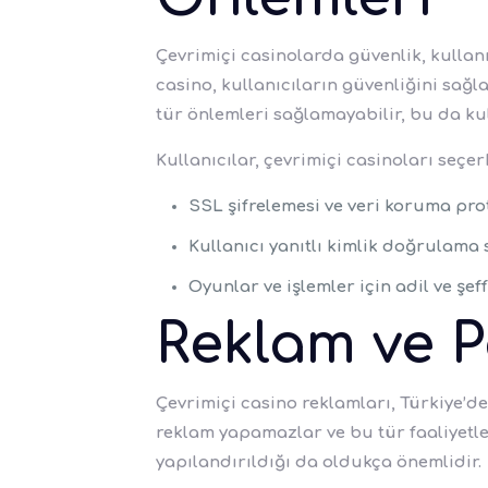
Çevrimiçi casinolarda güvenlik, kullanı
casino, kullanıcıların güvenliğini sağl
tür önlemleri sağlamayabilir, bu da kul
Kullanıcılar, çevrimiçi casinoları seçe
SSL şifrelemesi ve veri koruma pr
Kullanıcı yanıtlı kimlik doğrulama 
Oyunlar ve işlemler için adil ve şe
Reklam ve 
Çevrimiçi casino reklamları, Türkiye’de
reklam yapamazlar ve bu tür faaliyetle
yapılandırıldığı da oldukça önemlidir.