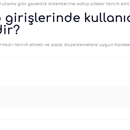
ğrulama gibi güvenlik önlemlerine sahip siteler tercih edil
girişlerinde kullanı
dir?
formları tercih etmeli ve yasal düzenlemelere uygun hareket