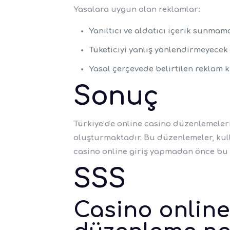
Yasalara uygun olan reklamlar:
Yanıltıcı ve aldatıcı içerik sunmama
Tüketiciyi yanlış yönlendirmeyecek ş
Yasal çerçevede belirtilen reklam k
Sonuç
Türkiye’de online casino düzenlemeleri,
oluşturmaktadır. Bu düzenlemeler, kulla
casino online giriş yapmadan önce bu 
SSS
Casino online 