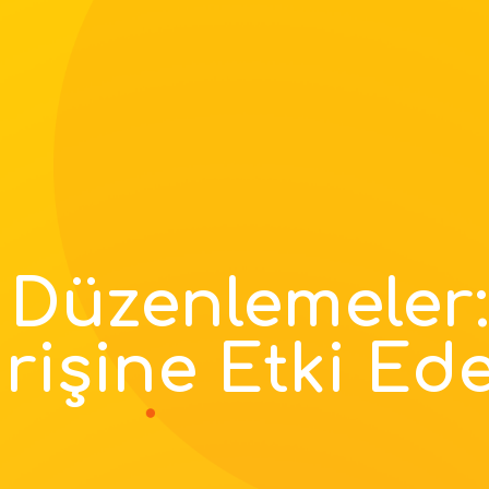
 Düzenlemeler:
rişine Etki Ed