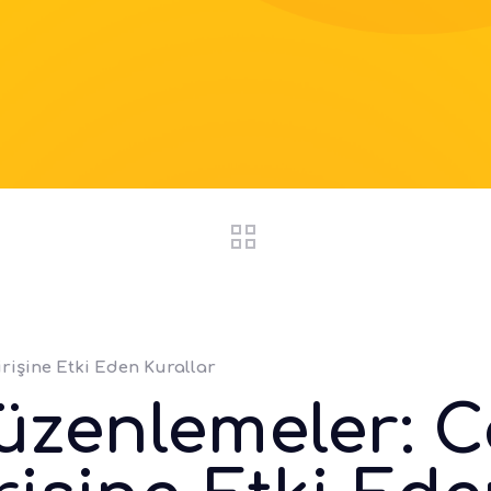
rişine Etki Eden Kurallar
üzenlemeler: C