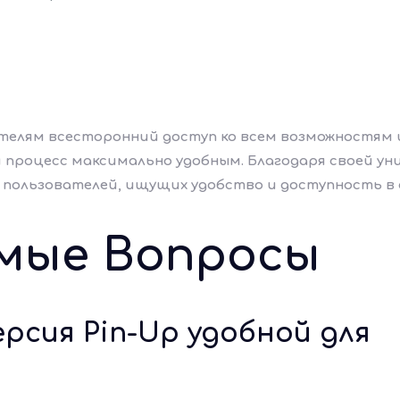
телям всесторонний доступ ко всем возможностям 
 процесс максимально удобным. Благодаря своей ун
 пользователей, ищущих удобство и доступность в
мые Вопросы
рсия Pin-Up удобной для