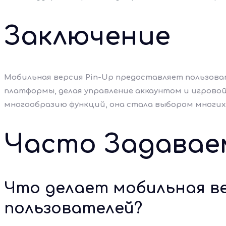
Заключение
Мобильная версия Pin-Up предоставляет пользова
платформы, делая управление аккаунтом и игровой
многообразию функций, она стала выбором многих
Часто Задавае
Что делает мобильная ве
пользователей?