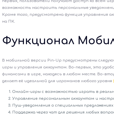
первых, пользователи получают доступ ко всем игр 
возможность настроить персональные уведомления
Кроме того, предусмотрена функция управления а
на ПК.
Функционал Моби
В мобильной версии Pin-Up предусмотрены следу
игры и управления аккаунтом. Во-первых, это удо
финансами в игре, находясь в любом месте. Во-вто
делает её идеальной для игроманов любого уровня
Онлайн-игры с возможностью играть в реаль
Управление персональным аккаунтом и настр
Пуш-уведомления о специальных предложениях 
Поддержка через чат для решения любых вопро