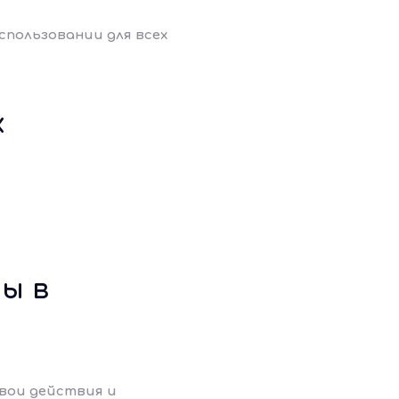
пользовании для всех
х
ы в
вои действия и