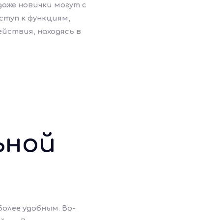
аже новички могут с
ступ к функциям,
йствия, находясь в
ьной
олее удобным. Во-