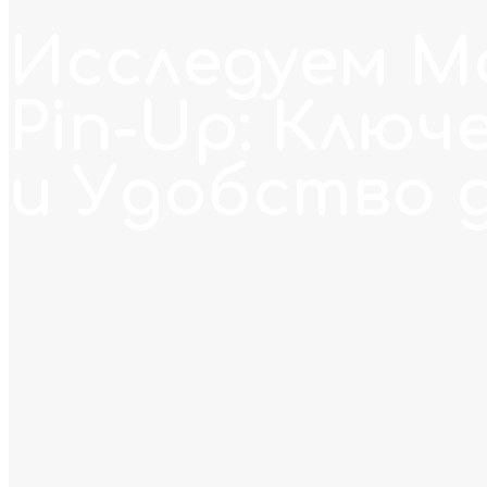
Исследуем М
Pin-Up: Клю
и Удобство 