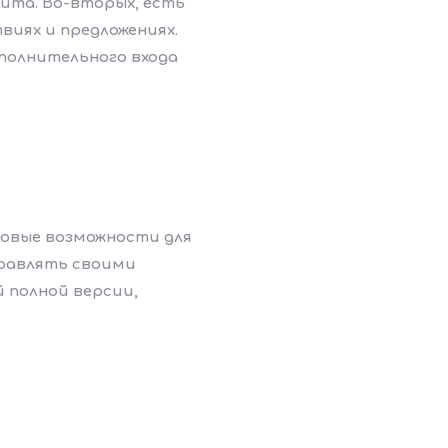
айта. Во-вторых, есть
иях и предложениях.
полнительного входа
овые возможности для
правлять своими
й полной версии,