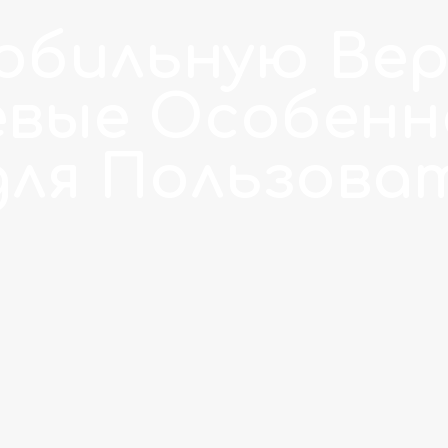
обильную Ве
чевые Особен
для Пользова