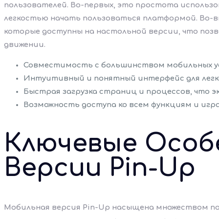
пользователей. Во-первых, это простота использо
легкостью начать пользоваться платформой. Во-в
которые доступны на настольной версии, что позв
движении.
Совместимость с большинством мобильных у
Интуитивный и понятный интерфейс для легк
Быстрая загрузка страниц и процессов, что 
Возможность доступа ко всем функциям и игра
Ключевые Особ
Версии Pin-Up
Мобильная версия Pin-Up насыщена множеством пол