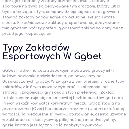
sport, jak i actually zakłady przedmeczowe. Zakłady e-
sportowe na żywo są dedykowane tym graczom, którzy lubią
być na bieżąco z tym, company dzieje się watts rozgrywce i
stawiać zakłady odpowiednie do aktualnej sytuacji watts
meczu. Przedmeczowe zakłady e-sportowe są dedykowane
tym graczom, którzy preferują postawić zakład na dany mecz
przed jego rozpoczęciem.
Typy Zakładów
Esportowych W Ggbet
GGBet mother na celu zaspokojenie potrzeb graczy mhh
każdym poziomie doświadczenia, od nowicjuszy po
doświadczonych graczy. W związku z tym oferujemy różne typy
zakładów, z których możesz wybierać, t zależności od
strategii, znajomości gry i osobistych preferencji. Zakład
totals koncentruje się na całkowitej liczbie punktów, goli albo
innych wskaźników watts konkretnym meczu. Gracz stawia na
przekroczenie (Over) lub nieprzekroczenie (Under) określonej
wartości. To niezależne z” “wyniku obstawianie, często używane
w zakładach em koszykówkę, piłkę nożną i inne dyscypliny,
gdzie istotna jest łączna ilość zdobytych punktów.