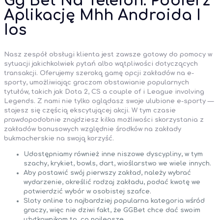
Gg Bet Na Telefon: Pobierz
Aplikację Mhh Androida I
Ios
Nasz zespół obsługi klienta jest zawsze gotowy do pomocy w
sytuacji jakichkolwiek pytań albo wątpliwości dotyczących
transakcji. Oferujemy szeroką gamę opcji zakładów na e-
sporty, umożliwiając graczom obstawianie popularnych
tytułów, takich jak Dota 2, CS a couple of i League involving
Legends. Z nami nie tylko oglądasz swoje ulubione e-sporty —
stajesz się częścią ekscytującej akcji. W tym czasie
prawdopodobnie znajdziesz kilka możliwości skorzystania z
zakładów bonusowych względnie środków na zakłady
bukmacherskie na swoją korzyść.
Udostępniamy również inne niszowe dyscypliny, w tym
szachy, krykiet, bowls, dart, wioślarstwo we wiele innych.
Aby postawić swój pierwszy zakład, należy wybrać
wydarzenie, określić rodzaj zakładu, podać kwotę we
potwierdzić wybór w osobistej szafce.
Sloty online to najbardziej popularna kategoria wśród
graczy, więc nie dziwi fakt, że GGBet chce dać swoim
użytkownikom to, co najlepsze.