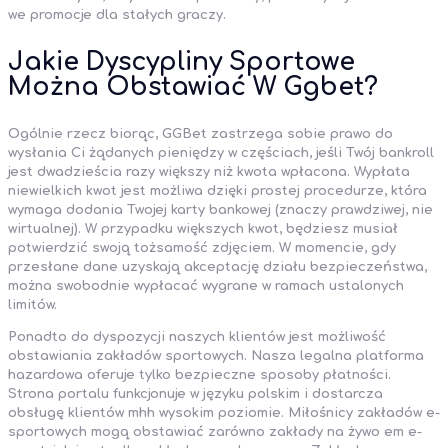
we promocje dla stałych graczy.
Jakie Dyscypliny Sportowe
Można Obstawiać W Ggbet?
Ogólnie rzecz biorąc, GGBet zastrzega sobie prawo do
wysłania Ci żądanych pieniędzy w częściach, jeśli Twój bankroll
jest dwadzieścia razy większy niż kwota wpłacona. Wypłata
niewielkich kwot jest możliwa dzięki prostej procedurze, która
wymaga dodania Twojej karty bankowej (znaczy prawdziwej, nie
wirtualnej). W przypadku większych kwot, będziesz musiał
potwierdzić swoją tożsamość zdjęciem. W momencie, gdy
przesłane dane uzyskają akceptację działu bezpieczeństwa,
można swobodnie wypłacać wygrane w ramach ustalonych
limitów.
Ponadto do dyspozycji naszych klientów jest możliwość
obstawiania zakładów sportowych. Nasza legalna platforma
hazardowa oferuje tylko bezpieczne sposoby płatności.
Strona portalu funkcjonuje w języku polskim i dostarcza
obsługę klientów mhh wysokim poziomie. Miłośnicy zakładów e-
sportowych mogą obstawiać zarówno zakłady na żywo em e-