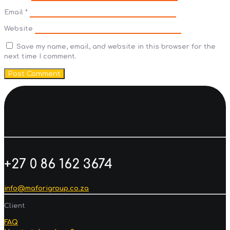
Email
*
Website
Save my name, email, and website in this browser for the
next time I comment.
+27 0 86 162 3674
info@maforigroup.co.za
Client
FAQ