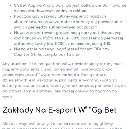
GGBet App na Androida i iOS jest całkowicie darmowa we
nie ma wbudowanych żadnych reklam.
Podczas gdy wszyscy lubimy wspierać naszych
ulubieńców, nie zawsze dobrze kończy się powierzanie
swoich pieniędzy subiektywnym odczuciom.
Nowo zarejestrowani gracze mają carry out dyspozycji
kod bonusowy, który stosuje 100% booster do pierwszej
wpłaconej kwoty (do €200), z minimalną sumą €10.
Niezależnie od tego, bądź jesteś fanem FIFA czy
Counter-Strike, znajdziesz to u em.
Aby uruchomić technique bonusów, odwiedzający stronę musi
najpierw potwierdzić swój adres e-mail i wprowadzić kod
promocyjny przed” “wypełnieniem konta. Samą naturą
dziesiętnych jest wskazanie, jaka będzie wygrana kwota za
każde postawione euro. Należy jednak uważać, ponieważ to, co
obliczasz, to nie zarobek, ale raczej całkowita zapłata za
wynik.
Zakłady Na E-sport W” “Gg Bet
Możesz więc być pewny, że zanim rozpocznie się główny