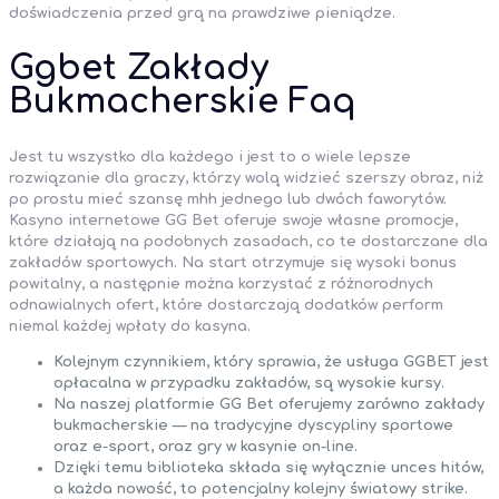
doświadczenia przed grą na prawdziwe pieniądze.
Ggbet Zakłady
Bukmacherskie Faq
Jest tu wszystko dla każdego i jest to o wiele lepsze
rozwiązanie dla graczy, którzy wolą widzieć szerszy obraz, niż
po prostu mieć szansę mhh jednego lub dwóch faworytów.
Kasyno internetowe GG Bet oferuje swoje własne promocje,
które działają na podobnych zasadach, co te dostarczane dla
zakładów sportowych. Na start otrzymuje się wysoki bonus
powitalny, a następnie można korzystać z różnorodnych
odnawialnych ofert, które dostarczają dodatków perform
niemal każdej wpłaty do kasyna.
Kolejnym czynnikiem, który sprawia, że usługa GGBET jest
opłacalna w przypadku zakładów, są wysokie kursy.
Na naszej platformie GG Bet oferujemy zarówno zakłady
bukmacherskie — na tradycyjne dyscypliny sportowe
oraz e-sport, oraz gry w kasynie on-line.
Dzięki temu biblioteka składa się wyłącznie unces hitów,
a każda nowość, to potencjalny kolejny światowy strike.