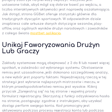
potężny zastrzyk na pierwszy depozyt. Wszystko jest
ustawione tidak, abyś mógł się dobrze bawić po wejściu, a
liczba interaktywnych aktywności jest naprawdę oszałamiająca.
Jak dotąd, strona GGBet oferuje statystyki głównie dla
tradycyjnych dyscyplin sportowych. W odpowiednim dziale
znajdziesz całe arkusze danych dotyczące sezonów, play-
offów, oraz ogólnych wyników drużyn narodowych i zawodników
z całego świata
mostbet aplikacja
.
Unikaj Faworyzowania Drużyn
Lub Graczy
Zakłady systemowe mogą obejmować z 3 do 8 lub nawet więcej
spotkań, w zależności od wybranego systemu. Obstawianie
remisu jest uzasadnione, jeśli dokonano szczegółowej analizy,
a new wybór jest poparty faktami. Najważniejszą rzeczą w tej
strategii jest wybranie najlepszych mistrzostw i meczu, w
którym prawdopodobieństwo remisu jest wysokie. Kliknij
przycisk „Zarejestruj się” na tej stronie i wypełnij prosty
formularz rejestracyjny. Skorzystaj z funkcji odzyskiwania hasła
na stronie, postępując zgodnie z instrukcjami, aby uzyskać
dostęp perform swojego konta. Kod promocyjny jest
aktywowany podczas procesu rejestracji konta lub podczas