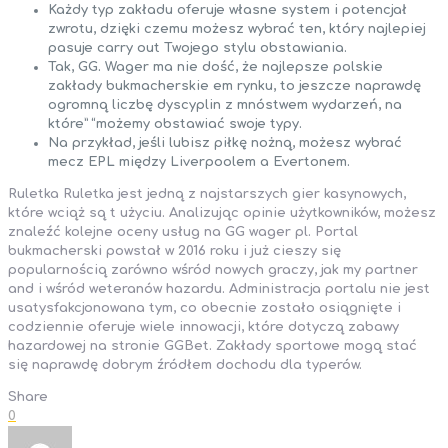
Każdy typ zakładu oferuje własne system i potencjał
zwrotu, dzięki czemu możesz wybrać ten, który najlepiej
pasuje carry out Twojego stylu obstawiania.
Tak, GG. Wager ma nie dość, że najlepsze polskie
zakłady bukmacherskie em rynku, to jeszcze naprawdę
ogromną liczbę dyscyplin z mnóstwem wydarzeń, na
które” “możemy obstawiać swoje typy.
Na przykład, jeśli lubisz piłkę nożną, możesz wybrać
mecz EPL między Liverpoolem a Evertonem.
Ruletka Ruletka jest jedną z najstarszych gier kasynowych,
które wciąż są t użyciu. Analizując opinie użytkowników, możesz
znaleźć kolejne oceny usług na GG wager pl. Portal
bukmacherski powstał w 2016 roku i już cieszy się
popularnością zarówno wśród nowych graczy, jak my partner
and i wśród weteranów hazardu. Administracja portalu nie jest
usatysfakcjonowana tym, co obecnie zostało osiągnięte i
codziennie oferuje wiele innowacji, które dotyczą zabawy
hazardowej na stronie GGBet. Zakłady sportowe mogą stać
się naprawdę dobrym źródłem dochodu dla typerów.
Share
0