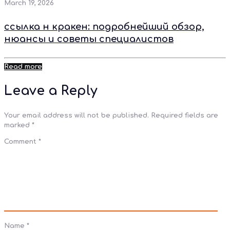
March 19, 2026
ссылка н кракен: подробнейший обзор,
нюансы и советы специалистов
Read more
Leave a Reply
Your email address will not be published.
Required fields are
marked
*
Comment
*
Name
*