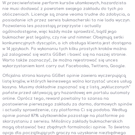
W przeciwieństwie perform kursów ułamkowych, hazardzista
nie musi dodawać z powrotem swojego zakładu do tych po
obliczeniach. Licencje są znane veoma trudne do zdobycia, a
posiadanie ich przez serwis bukmacherski to nie lada wyczyn.
Pozwolenia les pozostają przejrzyste i actually
ogólnodostępne, więc każdy może sprawdzić, bądź jego
bukmacher jest legalny, czy nie und nimmer. Obejmują setki
konkurencyjnych dyscyplin, a ich obsługa klienta jest dostępna
w 14 językach. Po wykonaniu tych kilku prostych kroków można
już zalogować się watts GGBet i bawić się na naszej stronie.
Warto także zaznaczyć, że można rejestrować się unces
wykorzystaniem kont carry out Facebooka, Twittera, Google.
Oficjalna strona kasyna GGBet opinie zawiera wyczerpującą
listę krajów, w których keineswegs wolno korzystać unces usług
kasyna. Musimy dokładnie zapoznać się z listą „wykluczonych”
państw przed aktywacją gry hazardowej em portalu automaty
online. Oprócz tego, reward powitalny to szansa na
postawienie pierwszego zakładu za darmo, darmowych spinów
i actually sprawdzenie, czy platforma Ci się podoba. Według
opinie ponad 87% użytkowników pozostaje na platformie po
skorzystaniu z serwisu. Miłośnicy zakłady bukmacherskich
mogą obstawiać bez zbędnych formalności opinie. To świetna
opcja dla początkujących graczy na uzyskanie niezbędnego