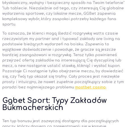
błyskawiczny, wydajny i bezpieczny sposób na Twoim telefonie”
“lub tablecie. Niezależnie od tego, czy interesują Cię globalne
wydarzenia sportowe, czy lokalne mecze, GGBet zapewnia
kompleksowy wybór, który zaspokoi potrzeby każdego fana
sportu.
To oznacza, że klienci mogą śledzić rozgrywkę watts czasie
rzeczywistym my partner and i typować zakłady are living na
podstawie bieżących wydarzeń na boisku. Zapewnia to
wyjątkowe doświadczenie i powoduje, że gracze są jeszcze
bardziej zaangażowani w rozgrywkę. Teraz tylko powinieneś
przejrzeć ofertę zakładów na interesującą Cię dyscyplinę lub
mecz, a new następnie ustalić stawkę, kliknąć i wysłać kupon.
Pozostaje Ci następnie tylko obejrzenie meczu, by dowiedzieć
się, czy Twój typ okazał się trafny. Cały proces jest niezwykle
prosty i intuicyjny, że nawet zupełnie początkujący sobie z tym
poradzi bez najmniejszego problemu
mostbet casino
.
Ggbet Sport: Typy Zakładów
Bukmacherskich
Ten typ bonusu jest zazwyczaj dostępny dla początkujących
graczy, którzy dopiero co zarejestrowali się w kasynie