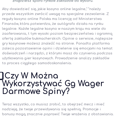
znajdziesz sporo rynków zakładów do wyboru.
Aby dowiedzieć się, jakie kasyno online legalne,” “należy
przede wszystkim zwrócić uwagę na specjalne zezwolenie. Z
reguły kasyno online Polska ma licencję od Ministerstwa
Finansów, która potwierdza, że autógrafo działa na rynku
legalnie. Każde legalne kasyno w naszym kraju ma wiele do
zaoferowania, t tym wysoki poziom bezpieczeństwa i ogromną
ofertę zakładów bukmacherskich. Opinie o serwisie, najlepsze
gry kasynowe możesz znaleźć na stronie. Ponadto platforma
zaleca pozostawienie opinii i dzielenie się emocjami na temat
doświadczeń i narzędzi, z którymi masz do czynienia podczas
użytkowania gier kasynowych. Prowadzenie analizy zakładów
to proces ciągłego samodoskonalenia.
⃣ Czy W Można
Wykorzystywać Gg Wager
Darmowe Spiny?
Teraz wszystko, co musisz zrobić, to obejrzeć mecz i mieć
nadzieję, że twoje przewidywania się spełnią. Promocje i
bonusy mogą znacznie poprawić Twoje wrażenia z obstawiania.