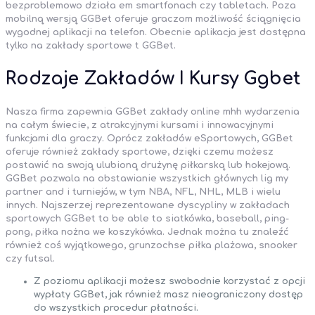
bezproblemowo działa em smartfonach czy tabletach. Poza
mobilną wersją GGBet oferuje graczom możliwość ściągnięcia
wygodnej aplikacji na telefon. Obecnie aplikacja jest dostępna
tylko na zakłady sportowe t GGBet.
Rodzaje Zakładów I Kursy Ggbet
Nasza firma zapewnia GGBet zakłady online mhh wydarzenia
na całym świecie, z atrakcyjnymi kursami i innowacyjnymi
funkcjami dla graczy. Oprócz zakładów eSportowych, GGBet
oferuje również zakłady sportowe, dzięki czemu możesz
postawić na swoją ulubioną drużynę piłkarską lub hokejową.
GGBet pozwala na obstawianie wszystkich głównych lig my
partner and i turniejów, w tym NBA, NFL, NHL, MLB i wielu
innych. Najszerzej reprezentowane dyscypliny w zakładach
sportowych GGBet to be able to siatkówka, baseball, ping-
pong, piłka nożna we koszykówka. Jednak można tu znaleźć
również coś wyjątkowego, grunzochse piłka plażowa, snooker
czy futsal.
Z poziomu aplikacji możesz swobodnie korzystać z opcji
wypłaty GGBet, jak również masz nieograniczony dostęp
do wszystkich procedur płatności.