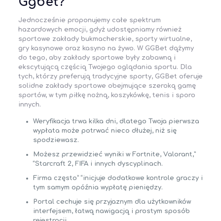
Ggbet?
Jednocześnie proponujemy całe spektrum
hazardowych emocji, gdyż udostępniamy również
sportowe zakłady bukmacherskie, sporty wirtualne,
gry kasynowe oraz kasyno na żywo. W GGBet dążymy
do tego, aby zakłady sportowe były zabawną i
ekscytującą częścią Twojego oglądania sportu. Dla
tych, którzy preferują tradycyjne sporty, GGBet oferuje
solidne zakłady sportowe obejmujące szeroką gamę
sportów, w tym piłkę nożną, koszykówkę, tenis i sporo
innych.
Weryfikacja trwa kilka dni, dlatego Twoja pierwsza
wypłata może potrwać nieco dłużej, niż się
spodziewasz.
Możesz przewidzieć wyniki w Fortnite, Valorant,”
“Starcraft 2, FIFA i innych dyscyplinach.
Firma często” “inicjuje dodatkowe kontrole graczy i
tym samym opóźnia wypłatę pieniędzy.
Portal cechuje się przyjaznym dla użytkowników
interfejsem, łatwą nawigacją i prostym sposób
rejestracji.