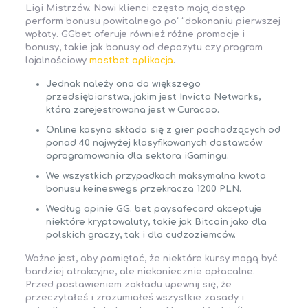
Ligi Mistrzów. Nowi klienci często mają dostęp
perform bonusu powitalnego po” “dokonaniu pierwszej
wpłaty. GGbet oferuje również różne promocje i
bonusy, takie jak bonusy od depozytu czy program
lojalnościowy
mostbet aplikacja
.
Jednak należy ona do większego
przedsiębiorstwa, jakim jest Invicta Networks,
która zarejestrowana jest w Curacao.
Online kasyno składa się z gier pochodzących od
ponad 40 najwyżej klasyfikowanych dostawców
oprogramowania dla sektora iGamingu.
We wszystkich przypadkach maksymalna kwota
bonusu keineswegs przekracza 1200 PLN.
Według opinie GG. bet paysafecard akceptuje
niektóre kryptowaluty, takie jak Bitcoin jako dla
polskich graczy, tak i dla cudzoziemców.
Ważne jest, aby pamiętać, że niektóre kursy mogą być
bardziej atrakcyjne, ale niekoniecznie opłacalne.
Przed postawieniem zakładu upewnij się, że
przeczytałeś i zrozumiałeś wszystkie zasady i