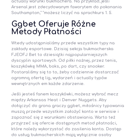
actually warunki bukmachera. Na przykład, jeśli
Arsenal jest zdecydowanym faworytem do pokonania
Southampton,” “możesz liczyć na sprachkurs 1. 5.
Ggbet Oferuje Różne
Metody Płatności
Wtedy udostępnialiśmy przede wszystkim typy na
zakłady esportowe. Dzisiaj sekcja bukmacherska
FJEOFJ Bet to dziesiątki najpopularniejszych
dyscyplin sportowych. Od piłki nożnej, przez tenis,
koszykówkę MMA, boks, po dart, czy snooker.
Postaraliśmy się to to, żeby codziennie dostarczać
ogromną ofertę lig, wydarzeń i actually typów
wewnętrznych em każde zdarzenie.
Jeśli jesteś fanem koszykówki, możesz wybrać mecz
między Arkansas Heat i Denver Nuggets. Aby
dołączyć do grona graczy ggbet, miłośnicy typowania
muszą przede wszystkim założyć konto w serwisie i
zapoznać się z warunkami obstawiania. Warto też
przyjrzeć się ofercie dostępnych metod płatności,
które należy wykorzystać do zasilenia konta. Dostęp
do usług bukmacherskich mają wyłącznie osoby