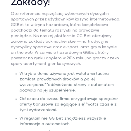
Zakłady!
Oto referencia najczęściej wybieranych dyscyplin
sportowych przez użytkowników kasyna internetowego.
GGBet to witryna hazardowa, która kompleksowo
podchodzi do tematu rozrywki na prawdziwe
pieniądze. Na naszej platformie GG Bet oferujemy
zarówno zakłady bukmacherskie — na tradycyjne
dyscypliny sportowe oraz e-sport, oraz gry w kasynie
on the web. W serwisie hazardowym GGBet, który
powstał na rynku dopiero w 2016 roku, na graczy czeka
spory asortyment gier kasynowych.
W trybie demo używana jest waluta wirtualna
zamiast prawdziwych środków, a po jej
wyczerpaniu” “odświeżenie strony z automatem
pozwala na jej uzupełnienie.
Od czasu do czasu firma przygotowuje specjalne
oferty bonusowe zbiegające się” “watts czasie z
tymi wydarzeniami.
W regulaminie GG Bet znajdziesz wszystkie
informacje o automatach.