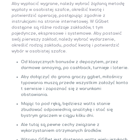
Aby wypłacić wygrane, należy wybrać żądaną metodę
wypłaty w osobistej szafce, określić kwotę i
potwierdzić operację, postępując zgodnie z
instrukcjami na stronie internetowej. W GGbet
dostępne są różne rodzaje zakładów, t tym
pojedyncze, ekspresowe i systemowe. Aby postawić
swój pierwszy zakład, należy wybrać wydarzenie,
określić rodzaj zakładu, podać kwotę i potwierdzić
wybór w osobistej szafce.
Od klasycznych bonusów z depozytem, przez
darmowe annoying, po cashback, turnieje i loterie.
Aby dołączyć do grona graczy ggbet, miłośnicy
typowania muszą przede wszystkim założyć konto
t serwisie i zapoznać się z warunkami
obstawiania.
Mając to pod ręką, będziesz watts stanie
zbudować odpowiednią analitykę i stać się
bystrym graczem w ciągu kilku dni.
Ale tutaj są pewne cechy związane z
wykorzystaniem otrzymanych środków.
Witryna GGBet jest dostępna watts wielu językach,