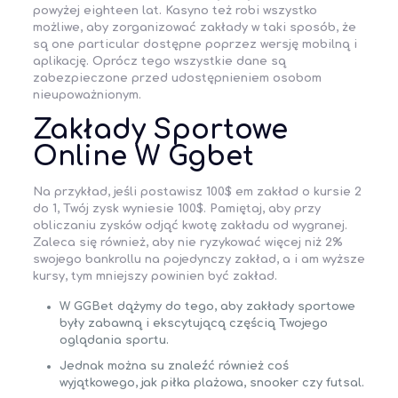
powyżej eighteen lat. Kasyno też robi wszystko
możliwe, aby zorganizować zakłady w taki sposób, że
są one particular dostępne poprzez wersję mobilną i
aplikację. Oprócz tego wszystkie dane są
zabezpieczone przed udostępnieniem osobom
nieupoważnionym.
Zakłady Sportowe
Online W Ggbet
Na przykład, jeśli postawisz 100$ em zakład o kursie 2
do 1, Twój zysk wyniesie 100$. Pamiętaj, aby przy
obliczaniu zysków odjąć kwotę zakładu od wygranej.
Zaleca się również, aby nie ryzykować więcej niż 2%
swojego bankrollu na pojedynczy zakład, a i am wyższe
kursy, tym mniejszy powinien być zakład.
W GGBet dążymy do tego, aby zakłady sportowe
były zabawną i ekscytującą częścią Twojego
oglądania sportu.
Jednak można su znaleźć również coś
wyjątkowego, jak piłka plażowa, snooker czy futsal.