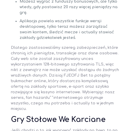
Możesz wygrać z funduszy bonusowych, ale tylko
wtedy, gdy postawisz 20 razy więcej pieniędzy na
grę.
Aplikacja powiela wszystkie funkcje wersji
desktopowej, tylko teraz możesz zarządzać
swoim kontem, śledzić mecze i actually stawiać
zakłady gdziekolwiek jesteś.
Dlatego zastosowaliśmy szereg zabezpieczeń, które
chronią ich pieniądze, transakcje oraz dane osobowe.
Cały web site został zaszyfrowany unces
wykorzystaniem 128-bitowego szyfrowania TLS, więc
nikt z zewnątrz nie może uzyskać dostępu do żadnych
wrażliwych danych. Dzisiaj FJEOFJ Bet to potężny
bukmacher online, który dostarcza kompleksową
ofertę na zakłady sportowe, e-sport oraz szybko
rozwijające się kasyno internetowe. Wybierając nasz
serwis, fan hazardu” “internetowego otrzymuje
wszystko, czego mu potrzeba i actually to w jednym
miejscu.
Gry Stołowe We Karciane
Jeśli chodzi o to, jak wygrywać zakłady na żywo, to na