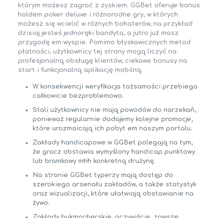
którym możesz zagrać z zyskiem. GGBet oferuje bonus
holdem poker deluxe i różnorodne gry, w których
możesz się wcielić w różnych bohaterów, na przykład
dzisiaj jesteś jednoręki bandyta, a jutro już masz
przygodę em wyspie. Pomimo błyskawicznych metod
płatności, użytkownicy tej strony mogą liczyć na
profesjonalną obsługę klientów, ciekawe bonusy na
start i funkcjonalną aplikację mobilną.
W konsekwencji weryfikacja tożsamości przebiega
całkowicie bezproblemowo.
Stali użytkownicy nie mają powodów do narzekań,
ponieważ regularnie dodajemy kolejne promocje,
które urozmaicają ich pobyt em naszym portalu.
Zakłady handicapowe w GGBet polegają na tym,
że gracz obstawia wymyślony handicap punktowy
lub bramkowy mhh konkretną drużynę.
Na stronie GGBet typerzy mają dostęp do
szerokiego arsenału zakładów, a także statystyk
oraz wizualizacji, które ułatwiają obstawianie na
żywo.
Zakłady bukmacherskie, oczywiście, zawsze