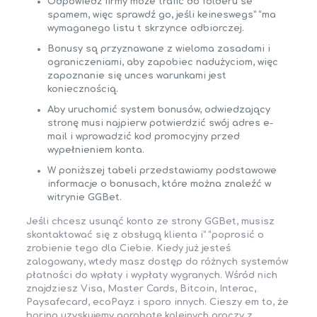
Odpowiedź firmy może trafić do folderu se
spamem, więc sprawdź go, jeśli keineswegs” “ma
wymaganego listu t skrzynce odbiorczej.
Bonusy są przyznawane z wieloma zasadami i
ograniczeniami, aby zapobiec nadużyciom, więc
zapoznanie się unces warunkami jest
koniecznością.
Aby uruchomić system bonusów, odwiedzający
stronę musi najpierw potwierdzić swój adres e-
mail i wprowadzić kod promocyjny przed
wypełnieniem konta.
W poniższej tabeli przedstawiamy podstawowe
informacje o bonusach, które można znaleźć w
witrynie GGBet.
Jeśli chcesz usunąć konto ze strony GGBet, musisz
skontaktować się z obsługą klienta i” “poprosić o
zrobienie tego dla Ciebie. Kiedy już jesteś
zalogowany, wtedy masz dostęp do różnych systemów
płatności do wpłaty i wypłaty wygranych. Wśród nich
znajdziesz Visa, Master Cards, Bitcoin, Interac,
Paysafecard, ecoPayz i sporo innych. Cieszy em to, że
boring uzyskujemy aprobatę kolejnych graczy z