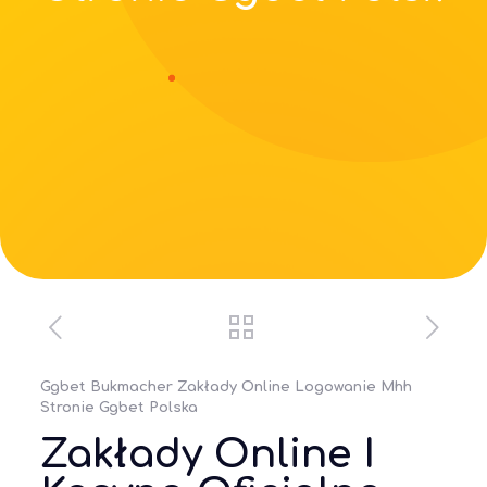
Ggbet Bukmacher Zakłady Online Logowanie Mhh
Stronie Ggbet Polska
Zakłady Online I