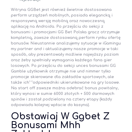
Witryna GGBet jest również świetnie dostosowana
perform urządzeń mobilnych, posiada elegancką i
responsywną wersję mobilną oraz nowoczesną
aplikację na Androida. Po przejściu do sekcji z
bonusami i promocjami GG Bet Polska gracz otrzymuje
kompletną, zawsze dostosowaną perform rynku ofertę
bonusów. Nieustannie analizujemy sytuacje w iGamingu
my partner and i aktualizujemy nasze promocje w taki
sposób, aby prezentowały możliwie najwyższy poziom
oraz żeby spełniały wymagania każdego fana gier
losowych. Po przejściu do sekcji unces bonusami GG
Gamble użytkownik otrzymuje nie und nimmer tylko
promocje skierowane dla zakładów sportowych, ale
także ich” “odpowiedniki ukierunkowane na gry losowe.
Na start off zawsze można odebrać bonus powitalny,
który wynosi w sumie 6000 złotych + 500 darmowych
spinów i został podzielony na cztery etapy (każdy
odpowiada kolejnej wpłacie do kasyna).
Obstawiaj W Ggbet Z
Bonusami Mhh