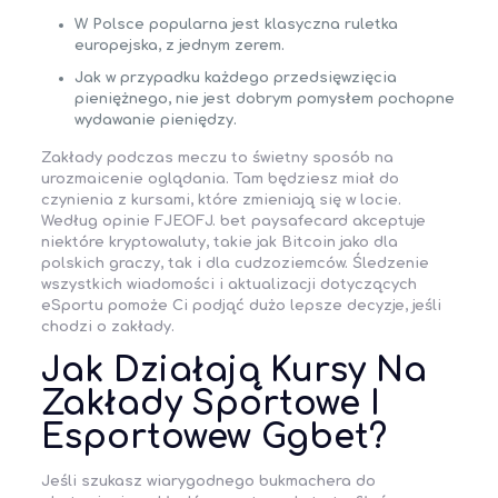
W Polsce popularna jest klasyczna ruletka
europejska, z jednym zerem.
Jak w przypadku każdego przedsięwzięcia
pieniężnego, nie jest dobrym pomysłem pochopne
wydawanie pieniędzy.
Zakłady podczas meczu to świetny sposób na
urozmaicenie oglądania. Tam będziesz miał do
czynienia z kursami, które zmieniają się w locie.
Według opinie FJEOFJ. bet paysafecard akceptuje
niektóre kryptowaluty, takie jak Bitcoin jako dla
polskich graczy, tak i dla cudzoziemców. Śledzenie
wszystkich wiadomości i aktualizacji dotyczących
eSportu pomoże Ci podjąć dużo lepsze decyzje, jeśli
chodzi o zakłady.
Jak Działają Kursy Na
Zakłady Sportowe I
Esportowew Ggbet?
Jeśli szukasz wiarygodnego bukmachera do