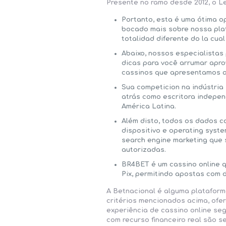
Presente no ramo desde 2012, o L
Portanto, esta é uma ótima 
bocado mais sobre nossa plat
totalidad diferente do la cua
Abaixo, nossos especialistas
dicas para você arrumar apro
cassinos que apresentamos a
Sua competicion na indústria
atrás como escritora independ
América Latina.
Além disto, todos os dados co
dispositivo e operating syste
search engine marketing que 
autorizadas.
BR4BET é um cassino online 
Pix, permitindo apostas com d
A Betnacional é alguma plataform
critérios mencionados acima, ofe
experiência de cassino online segu
com recurso financeiro real são s