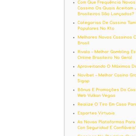
Com Que Frequência Novos 
Cassino Os Quais Aceitam 
Brasileiros São Lançados?
Categorias De Cassino Ta
Populares No Kto
Melhores Novos Cassinos O
Brasil
Rivalo – Melhor Gambling E
Online Brasileiro No Geral
Aproveitando O Máximos D
Novibet – Melhor Casino Gr
Sigap
Bônus E Promoções Do Cas
Web Vulkan Vegas
Realize O Tiro Em Caso Para
Esportes Virtuais
As Novas Plataformas Para
Con Seguridad E Confiáveis