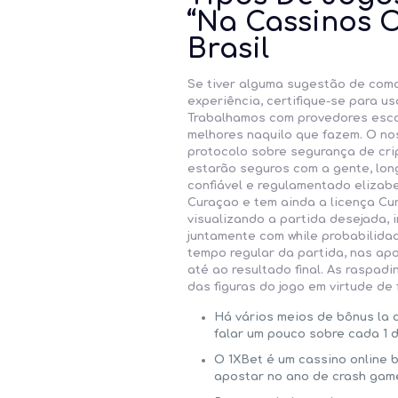
“Na Cassinos O
Brasil
Se tiver alguma sugestão de como
experiência, certifique-se para u
Trabalhamos com provedores esco
melhores naquilo que fazem. O n
protocolo sobre segurança de crip
estarão seguros com a gente, lon
confiável e regulamentado elizab
Curaçao e tem ainda a licença Cu
visualizando a partida desejada, 
juntamente com while probabilidad
tempo regular da partida, nas apo
até ao resultado final. As raspa
das figuras do jogo em virtude de
Há vários meios de bônus la 
falar um pouco sobre cada 1 d
O 1XBet é um cassino online 
apostar no ano de crash gam