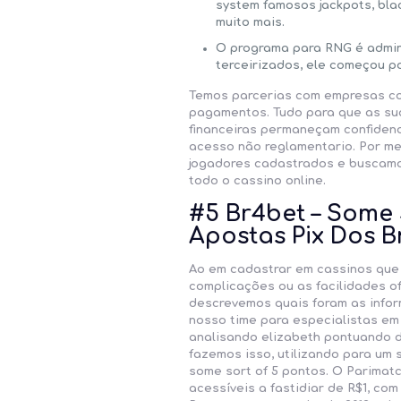
system famosos jackpots, black
muito mais.
O programa para RNG é admin
terceirizados, ele começou p
Temos parcerias com empresas co
pagamentos. Tudo para que as su
financeiras permaneçam confidenc
acesso não reglamentario. Por mei
jogadores cadastrados e buscamos
todo o cassino online.
#5 Br4bet – Some 
Apostas Pix Dos Br
Ao em cadastrar em cassinos que
complicações ou as facilidades of
descrevemos quais foram as infor
nosso time para especialistas em
analisando elizabeth pontuando d
fazemos isso, utilizando para um 
some sort of 5 pontos. O Parimat
acessíveis a fastidiar de R$1, com