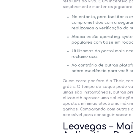
retailers ao vivo. É um incentivo
simplesmente manter os jogadores
No entanto, para facilitar o 
comprometidos com a seguranç
realizamos a verificação do 
Abaixo estão operating-syst
populares com base em rodad
Utilizamos do portal mais ace
reclame aca.
Ao contrário de outras plataf
sobre excelência para você se
Quem corre por fora é a Their, com
grátis. O tempo de saque pode va
umas são instantâneas, outras pr
elizabeth aprovar uma solicitaçã
apostas mínimas electronic máxima
ganhos. Comparando com outros ca
acessível para conseguir sacar o 
Leovegas – Mai