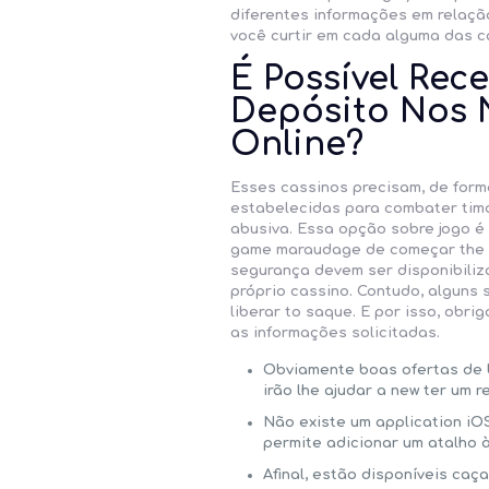
diferentes informações em relaçã
você curtir em cada alguma das c
É Possível Re
Depósito Nos 
Online?
Esses cassinos precisam, de form
estabelecidas para combater timo
abusiva. Essa opção sobre jogo é 
game maraudage de começar the 
segurança devem ser disponibiliz
próprio cassino. Contudo, alguns 
liberar to saque. E por isso, obri
as informações solicitadas.
Obviamente boas ofertas de 
irão lhe ajudar a new ter um 
Não existe um application iO
permite adicionar um atalho à 
Afinal, estão disponíveis caç