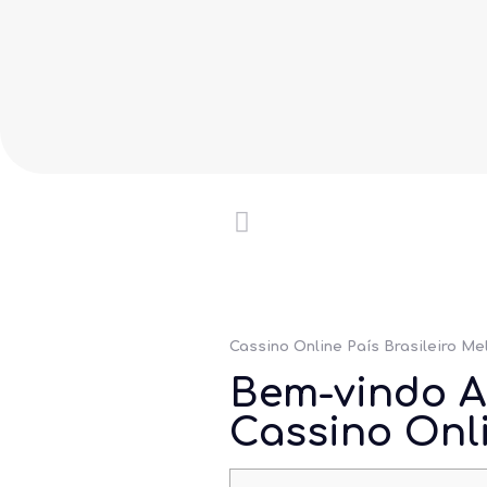
Cassino Online País Brasileiro Me
Bem-vindo A
Cassino Onli