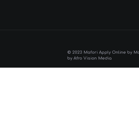
© 2023 Mafori Apply Online by Ma
by Afro Vision Media