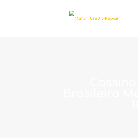
Cassino
Brasileiro M
1