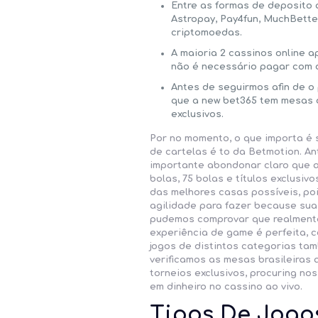
Entre as formas de deposito a
Astropay, Pay4fun, MuchBetter
criptomoedas.
A maioria 2 cassinos online 
não é necessário pagar com di
Antes de seguirmos afin de o 
que a new bet365 tem mesas de
exclusivos.
Por no momento, o que importa é 
de cartelas é to da Betmotion. An
importante abondonar claro que 
bolas, 75 bolas e títulos exclusi
das melhores casas possíveis, poi
agilidade para fazer because sua
pudemos comprovar que realment
experiência de game é perfeita, 
jogos de distintos categorias t
verificamos as mesas brasileiras 
torneios exclusivos, procuring no
em dinheiro no cassino ao vivo.
Tipos De Jogo