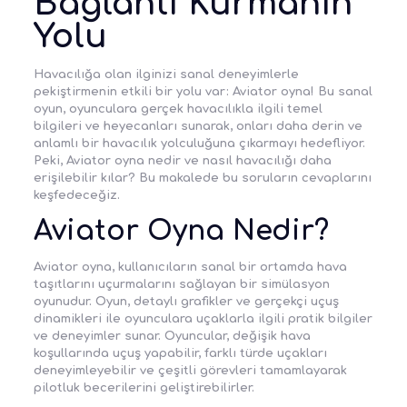
Bağlantı Kurmanın
Yolu
Havacılığa olan ilginizi sanal deneyimlerle
pekiştirmenin etkili bir yolu var: Aviator oyna! Bu sanal
oyun, oyunculara gerçek havacılıkla ilgili temel
bilgileri ve heyecanları sunarak, onları daha derin ve
anlamlı bir havacılık yolculuğuna çıkarmayı hedefliyor.
Peki, Aviator oyna nedir ve nasıl havacılığı daha
erişilebilir kılar? Bu makalede bu soruların cevaplarını
keşfedeceğiz.
Aviator Oyna Nedir?
Aviator oyna, kullanıcıların sanal bir ortamda hava
taşıtlarını uçurmalarını sağlayan bir simülasyon
oyunudur. Oyun, detaylı grafikler ve gerçekçi uçuş
dinamikleri ile oyunculara uçaklarla ilgili pratik bilgiler
ve deneyimler sunar. Oyuncular, değişik hava
koşullarında uçuş yapabilir, farklı türde uçakları
deneyimleyebilir ve çeşitli görevleri tamamlayarak
pilotluk becerilerini geliştirebilirler.