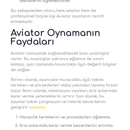
tekniklerini öğrenebilirler.
Bu sebeplerden ötürü, hem amatör hem de
profesyonel birçok kişi Aviator oyunlarını tercih
etmektedir.
Aviator Oynamanın
Faydaları
Aviator oynayarak sağlanabilecek bazı avantajlar
vardır. Bu avantajlar yalnızca eğlence ile sınırlı
kalmaz, aynı zamanda havacılıkla ilgili değerli bilgiler
de sağlar.
Birinci olarak, oyuncular havacılıkla ilgili teknik
terimleri ve prosedürleri daha yakından tanıma fırsatı
bulur. İkinci olarak, simülasyon oyunları, kriz anlarında
karar verme yeteneklerini artırır. Son olarak, bu
oyunlar takım çalışmasını ve liderlik becerilerini
geliştirir
avivator
.
Havacılık terimlerini ve prosedürleri öğrenme.
Kriz anlarında karar verme becerilerini artırma.