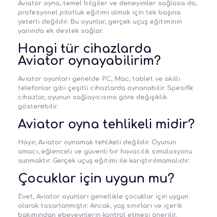
Aviator oyna, temel bilgiler ve deneyimler sağlasa da,
profesyonel pilotluk eğitimi almak için tek başına
yeterli değildir. Bu oyunlar, gerçek uçuş eğitiminin
yanında ek destek sağlar.
Hangi tür cihazlarda
Aviator oynayabilirim?
Aviator oyunları genelde PC, Mac, tablet ve akıllı
telefonlar gibi çeşitli cihazlarda oynanabilir. Spesifik
cihazlar, oyunun sağlayıcısına göre değişiklik
gösterebilir.
Aviator oyna tehlikeli midir?
Hayır, Aviator oynamak tehlikeli değildir. Oyunun
amacı, eğlenceli ve güvenli bir havacılık simülasyonu
sunmaktır. Gerçek uçuş eğitimi ile karıştırılmamalıdır.
Çocuklar için uygun mu?
Evet, Aviator oyunları genellikle çocuklar için uygun
olarak tasarlanmıştır. Ancak, yaş sınırları ve içerik
bakımından ebeveynlerin kontrol etmesi önerilir.