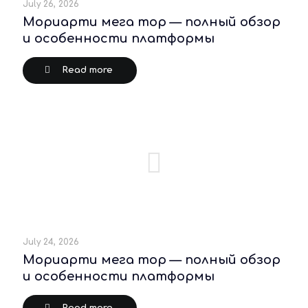
July 26, 2026
Мориарти мега тор — полный обзор
и особенности платформы
Read more
July 24, 2026
Мориарти мега тор — полный обзор
и особенности платформы