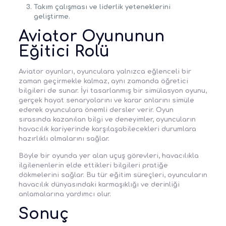
Takım çalışması ve liderlik yeteneklerini
geliştirme.
Aviator Oyununun
Eğitici Rolü
Aviator oyunları, oyunculara yalnızca eğlenceli bir
zaman geçirmekle kalmaz, aynı zamanda öğretici
bilgileri de sunar. İyi tasarlanmış bir simülasyon oyunu,
gerçek hayat senaryolarını ve karar anlarını simüle
ederek oyunculara önemli dersler verir. Oyun
sırasında kazanılan bilgi ve deneyimler, oyuncuların
havacılık kariyerinde karşılaşabilecekleri durumlara
hazırlıklı olmalarını sağlar.
Böyle bir oyunda yer alan uçuş görevleri, havacılıkla
ilgilenenlerin elde ettikleri bilgileri pratiğe
dökmelerini sağlar. Bu tür eğitim süreçleri, oyuncuların
havacılık dünyasındaki karmaşıklığı ve derinliği
anlamalarına yardımcı olur.
Sonuç