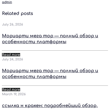
admin
Related posts
July 26, 2026
Мориарти мега тор — полный обзор и
особенности платформы
Read more
July 24, 2026
Мориарти мега тор — полный обзор и
особенности платформы
Read more
March 19, 2026
ссылка н кракен: подробнейший обзор,