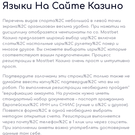
Языки На Сайте Казино
Перечень видов спорта%2C небольшой в левой точки
экрана%2C организован весьма удобно. При нажатии на
дисциплину отобразятся чемпионаты по со. Mostbet
Казино предлагает широкий выбор игр%2C включая
слоты%2C настольные игры%2C рулетку%2C покер и
многое другое. Вы сможете выбирать игры%2C которые
соответствуют вашим предпочтениям. Процесс
регистрации в Mostbet Казино очень прост и интуитивно
прост.
Подтвердите галочками эти строки%2C только также не
думайте ввести капчу%2C подтвердив%2C что вы но
робот. По выполнения регистрации необходимо пройдет”
“верификацию аккаунта. На ручонок нужно иметь
стандартный набор документов – паспорт гражданина
Европейских%2C ИНН или СНИЛС (лучше и а%2C и другое).
Появятся форма%2C в одной необходимо выбрать
методом открытия счета. Регистрация выполняется
через почту%2C телефон%2C в 1 клик или через соцсеть.
При заполнении анкеты важно употреблять достоверные
данные том себе.