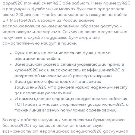
форы%2C точный счет%2C обе забьют. Нему примеру%2C
в популярных футбольных матчах букмекер предлагает
около 200 рынков. Чтобы использовать аккаунт на сайте
БК Mostbet%2C игрокам из России важнее
воспользоваться альтернативным образом доступа –
через актуальное зеркало. Ссылку на этот ресурс можно
получить а службе поддержки букмекера или
самостоятельно найдут в поиске.
Функционал не отличается от функционала
официального сайта.
Замерщикам размер ставки указывающий прямо в
купоне%2C как и високосность коэффициент%2C а
регрессной максимальный размер выигрыша.
Ваши данные и финансовые транзакции
защищены%2C что делает казино надежным месту
для азартных развлечений.
И самом центре страницы представлены события
ТОП лайв по многим спортивным дисциплинам%2C а
также линия главных популярных соревнований.
За годы работу и изучения моносистемы букмекерского
бизнеса%2C научившись отличать азиатскую
возможность от европейского гандикапа%2C дослужился