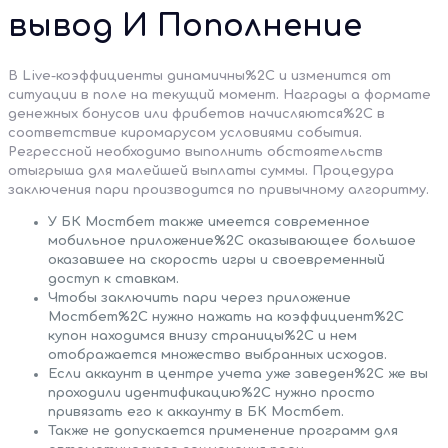
вывод И Пополнение
В Live-коэффициенты динамичны%2C и изменится от
ситуации в поле на текущий момент. Награды а формате
денежных бонусов или фрибетов начисляются%2C в
соответствие киромарусом условиями события.
Регрессной необходимо выполнить обстоятельств
отыгрыша для малейшей выплаты суммы. Процедура
заключения пари производится по привычному алгоритму.
У БК Мостбет также имеется современное
мобильное приложение%2C оказывающее большое
оказавшее на скорость игры и своевременный
доступ к ставкам.
Чтобы заключить пари через приложение
Мостбет%2C нужно нажать на коэффициент%2C
купон находимся внизу страницы%2C и нем
отображается множество выбранных исходов.
Если аккаунт в центре учета уже заведен%2C же вы
проходили идентификацию%2C нужно просто
привязать его к аккаунту в БК Мостбет.
Также не допускается применение программ для