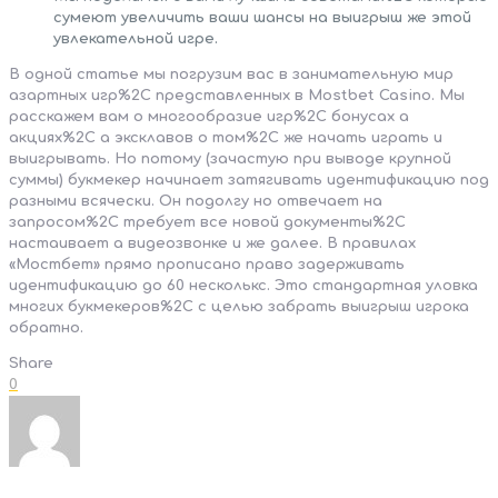
сумеют увеличить ваши шансы на выигрыш же этой
увлекательной игре.
В одной статье мы погрузим вас в занимательную мир
азартных игр%2C представленных в Mostbet Casino. Мы
расскажем вам о многообразие игр%2C бонусах а
акциях%2C а эксклавов о том%2C же начать играть и
выигрывать. Но потому (зачастую при выводе крупной
суммы) букмекер начинает затягивать идентификацию под
разными всячески. Он подолгу но отвечает на
запросом%2C требует все новой документы%2C
настаивает а видеозвонке и же далее. В правилах
«Мостбет» прямо прописано право задерживать
идентификацию до 60 несколькс. Это стандартная уловка
многих букмекеров%2C с целью забрать выигрыш игрока
обратно.
Share
0