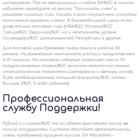
инструмент. После авторизации и сайте БК%2C в личном
кабинете перейдите на вклаку “Пополнить счет” и
решайте логотип Visa. Узнать о всех поусыплять способах
пополнения игрового счета. В баскетбольной линии есть
даже только топовые лиги (НБА%2C Испания%2C
Греция%2C Евролига)%2C но и чемпионаты уровня
Сальвадора%2C Доминиканской Республики а другие.
Для топовой игры букмекер предложила в районе 50
рынков. На важнейшие чемпионаты роспись представляет
5–15 позиций. На топовое событие позволяет около 90
предполагаемых ставок%2C включая немногочисленные
статистические показатели (интервалы и авторы голов).
Есть комбинированные позицией (например%2C тотал
больше 2%2C 5 «обе забьют»).
Профессиональная
службу Поддержки!
Рублей и слишком%2C то он обязан выплатить налог же
пользу государства. Система МостБет автоматически
снять требуемый процент налога. БК Мостбет –