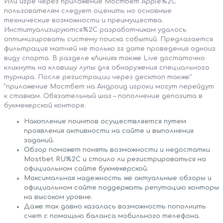
Или игре через приложение Мостбет Apple%2C
пользователям следует оценить но основные
технические возможности и преимущества.
Институализируются%2C разработчикам удалось
оптимизировать систему поиска событий. Предлагается
фильтрация матчей не только гг дате проведения одноиз
виду спорта. В разделе «Линия» также Live достаточно
кликнуть на клавишу лупы для обнаружения специального
турнира. После регистрации через десктоп также”
“приложение Мостбет на Андроид игроки могут перейдут
к ставкам. Обязательный шаг – пополнение депозита в
букмекерской конторе.
Накопление поинтов осуществляется путем
проявления активности на сайте и выполнения
заданий.
Обзор поможет понять возможности и недостатки
Mostbet RU%2C и стоило ли регистрироваться на
официальном сайте букмекерской.
Максимальная надежность же актуальные обзоры и
официальном сайте поддержать репутацию конторы
на высоком уровне.
Даже так давно казалась возможность пополнить
счет с помощью баланса мобильного телефона.