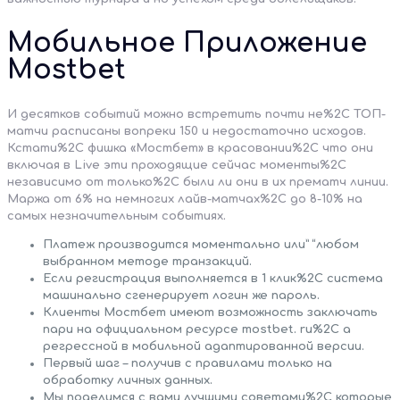
Мобильное Приложение
Mostbet
И десятков событий можно встретить почти не%2C ТОП-
матчи расписаны вопреки 150 и недостаточно исходов.
Кстати%2C фишка «Мостбет» в красовании%2C что они
включая в Live эти проходящие сейчас моменты%2C
независимо от только%2C были ли они в их прематч линии.
Маржа от 6% на немногих лайв-матчах%2C до 8-10% на
самых незначительным событиях.
Платеж производится моментально или” “любом
выбранном методе транзакций.
Если регистрация выполняется в 1 клик%2C система
машинально сгенерирует логин же пароль.
Клиенты Мостбет имеют возможность заключать
пари на официальном ресурсе mostbet. ru%2C а
регрессной в мобильной адаптированной версии.
Первый шаг – получив с правилами только на
обработку личных данных.
Мы поделимся с вами лучшими советами%2C которые