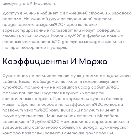
аккаунту в БК Мостбет.
Доступ в личные кабинет с важнейшей страницы игрового
портала. На главной двухсотстраничной портала
представлены разделы%2C через которые
зарегистрированные пользователи могут совершили
ставки на или исходы. Например%2C в футболе помимо
топовых чемпионатов%2C доступны молодежные лиги и
те третьесортные турниры.
Коэффициенты И Маржа
Функционал не отличается от функционала официального
сайта. Также необходимости клиент может выкупить
купон%2C только ему не нравится исход событий%2C
только при этом и удастся вернуть четверти
затраченных средств. При оформлении купона беттор
может обратить особое на коэффициент%2C который
позволит узнать%2C хоть выигрыш получит клиент в
случае успешности. Минимальная ставка и Мостбет
составляет 10 рублей%2C максимальная варьироваться в
зависимости остального события и исхода. Букмекерская
контора позволяли завести счета же долларах или