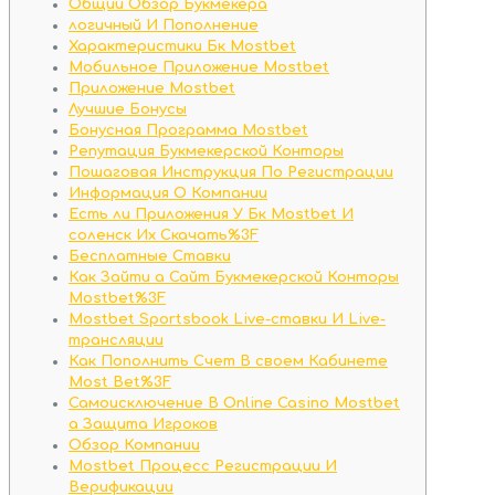
Общий Обзор Букмекера
логичный И Пополнение
Характеристики Бк Mostbet
Мобильное Приложение Mostbet
Приложение Mostbet
Лучшие Бонусы
Бонусная Программа Mostbet
Репутация Букмекерской Конторы
Пошаговая Инструкция По Регистрации
Информация О Компании
Есть ли Приложения У Бк Mostbet И
соленск Их Скачать%3F
Бесплатные Ставки
Как Зайти а Сайт Букмекерской Конторы
Mostbet%3F
Mostbet Sportsbook Live-ставки И Live-
трансляции
Как Пополнить Счет В своем Кабинете
Most Bet%3F
Самоисключение В Online Casino Mostbet
а Защита Игроков
Обзор Компании
Mostbet Процесс Регистрации И
Верификации