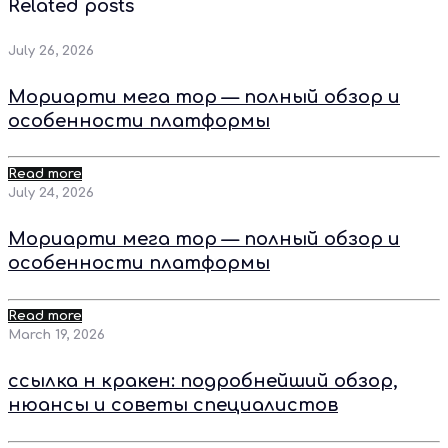
Related posts
July 26, 2026
Мориарти мега тор — полный обзор и
особенности платформы
Read more
July 24, 2026
Мориарти мега тор — полный обзор и
особенности платформы
Read more
March 19, 2026
ссылка н кракен: подробнейший обзор,
нюансы и советы специалистов