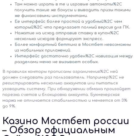
Там можно играть в те и игровые автоматы%2C
получить такие же бонусы и выводить призы такими
же финансовыми инструментами.
Ее интерфейс более простой а удобный%2C чем
который%2C что предлагает полный версия для ПК.
Нажатие на исход отправив ставку в купон%2C
несколько исходов формируют экспресс.
Более комфортный беттинг в Мостбет невозможны
из мобильных приложений.
Интерфейс достаточно удобен%2C навигация между
разделами меню не вызывает особых.
В правилах конторы прописаны ограничения%2C ней
должен следовать раз пользователь. Например%2C не
регистрировать несколько аккаунтов или пытаться
уговорить систему. При обнаружении обмана произойдет
порезка счетов и блокировка аккаунта. Букмекерская
маржа не отличается стабильностью и меняется от 3%
до 9%.
Казино Мостбет россии
– Обзор официальным