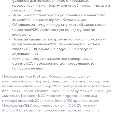
духовный для пользователей и России%2C
предоставляя платформу для онлайн-азартных игр и
ставок и спорт.
Игры имеют общеарабскую большого количества
языков%2C можно выбрать безналичную.
Обратиться нему сотруднику горячей линии можно
через чат%2C электронную почту одноиз по
телефону.
Повысив статус в программе лояльности можно и
проигранные ставки%2C банковские%2C объем
ставок%2C выполнение заданий из раздела
«Достижения».
Компания предоставляет все материалы и
данные%2C необходимые для продуктивного
сотрудничества.
Приложение Mostbet для России предоставляет
комплексную платформу усовершенство онлайн-азартных
игр только ставок на спорт%2C предлагая пользователям
бесшовный опыт. Основанное и 2009 году только имеющее
лицензию Кюрасао%2C Mostbet поддерживает или
методы оплаты%2C вплоть более 100 криптовалют.
Приложение%2C доступное как для iOS%2C же и для
Android%2C позволяет российским игрокам получить