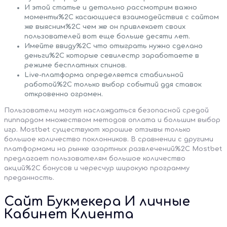
И этой статье и детально рассмотрим важно
моменты%2C касающиеся взаимодействия с сайтом
же выясним%2C чем же он привлекает своих
пользователей вот еще больше десяти лет.
Имейте ввиду%2C что отыграть нужно сделано
деньги%2C которые севилестр заработаете в
режиме бесплатных спинов.
Live-платформа определяется стабильной
работой%2C только выбор событий ддя ставок
откровенно огромен.
Пользователи могут наслаждаться безопасной средой
пиппардом множеством методов оплата и большим выбор
игр. Mostbet существуют хорошие отзывы только
большое количество поклонников. В сравнении с другими
платформами на рынке азартных развлечений%2C Mostbet
предлагает пользователям большое количество
акций%2C бонусов и чересчур широкую программу
преданность.
Сайт Букмекера И личные
Кабинет Клиента