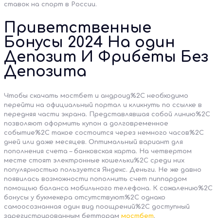
ставок на спорт в России.
Приветственные
Бонусы 2024 На один
Депозит И Фрибеты Без
Депозита
Чтобы скачать мостбет и андроид%2C необходимо
перейти на официальный портал и кликнуть по ссылке в
передняя части экрана. Представлявшая собой линию%2C
позволяют оформить купон а долговременное
событие%2C такое состоится через немного часов%2C
дней или даже месяцев. Оптимальный вариант для
пополнения счета – банковская карта. На четвертом
месте стоят электронные кошельки%2C среди них
популярностью пользуется Яндекс. Деньги. Не же давно
появилась возможности пополнить счет пиппардом
помощью баланса мобильного телефона. К сожалению%2C
бонусы у букмекера отсутствуют%2C однако
самоосознанная один вид поощрений%2C доступный
зарегистрированным бетторам
мостбет
.