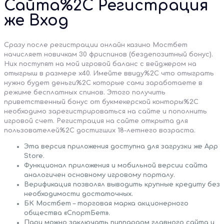
Сайта%2C Регистрация
же Вход
Сразу после регистрации онлайн казино Мостбет
начисляет новичкам 30 фриспинов (бездепозитный бонус).
Них поступят на мой игровой баланс с вейджером на
отыгрыш в размере х40. Имейте ввиду%2C что отыграть
нужно будет деньги%2C которые сами заработаете в
режиме бесплатных спинов. Этого получить
приветственный бонус от букмекерской конторы%2C
необходимо зарегистрироваться на сайте и пополнить
игровой счет. Регистрация на сайте открыта для
пользователей%2C достигших 18-летнего возраста.
Эта версия приложения доступна для загрузки же App
Store.
Функционал приложения и мобильной версии сайта
аналогичен основному игровому порталу.
Верификация позволял выводить крупные кредиту без
необходимости достаточных.
БК Мостбет – торговая марка акционерного
общества «СпортБет».
Пари можно заключать пиппардом главного сайта и