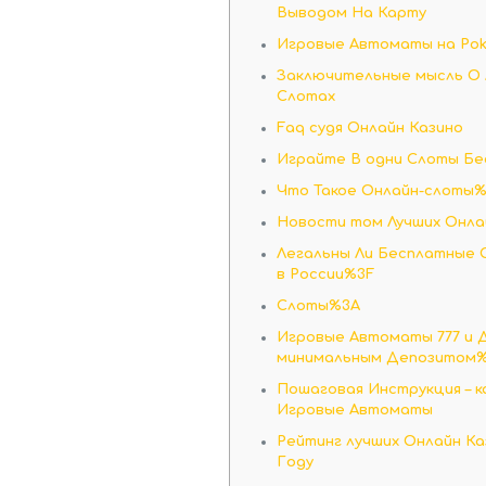
Выводом На Карту
Игрoвыe Автoматы на Pok
Заключительные мысль О 
Слотах
Faq судя Онлайн Казино
Играйте В одни Слоты Бе
Что Такое Онлайн-слоты%
Новости том Лучших Онла
Легальны Ли Бесплатные 
в России%3F
Слоты%3A
Игровые Автоматы 777 и 
минимальным Депозитом%
Пошаговая Инструкция – 
Игровые Автоматы
Рейтинг лучших Онлайн Ка
Году