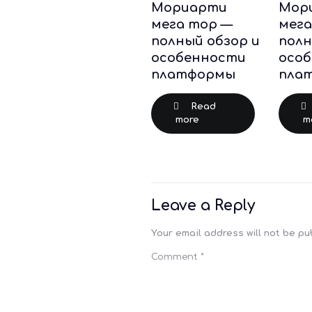
Мориарти
Мор
мега тор —
мега
полный обзор и
полн
особенности
осо
платформы
пла
Read
more
m
Leave a Reply
Your email address will not be pu
Comment
*