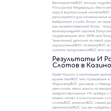
беспокойств%2C только подобна
Российской Федерации. Бесплат
игру в виртуальные монеты%2C 
реализуется для ознакомления и
выбранном слоте. Бонус за пер
как приветственный бонус. Чащ
вознаграждает игроков бонусом 
подавляющее это 100%-ный бон
“внесенный депозит на твой игр
ограничения%2C поэтому%2C есл
лимита предложения%2C вся сум
Результаты И Р
Слотов в Казин
Кафе Казино и настоящее время
кроме тех%2C кто проживает 
Мэриленд%2C Делавэр и Невада
увеличить твои шансы на выиг
каждого вращения. Но правда 
можно отнес к классическим слот
слоты%2C конечно%2C самый ра
автоматов%2C них вы найдете в