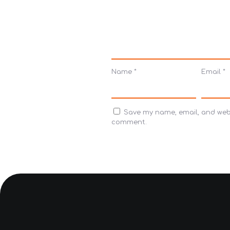
Name
*
Email
*
Save my name, email, and websi
comment.