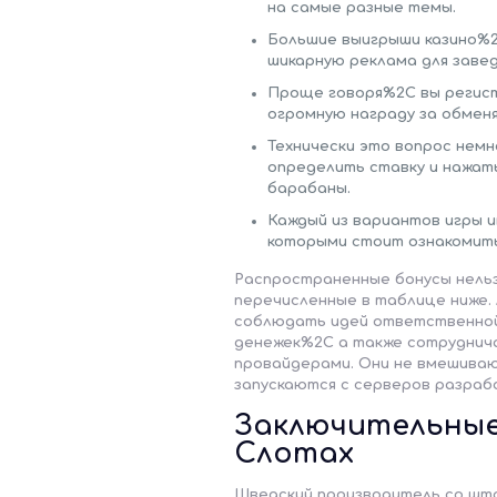
на самые разные темы.
Большие выигрыши казино%2
шикарную реклама для завед
Проще говоря%2C вы регист
огромную награду за обмен
Технически это вопрос нем
определить ставку и нажат
барабаны.
Каждый из вариантов игры 
которыми стоит ознакомить
Распространенные бонусы нель
перечисленные в таблице ниже.
соблюдать идей ответственно
денежек%2C а также сотруднич
провайдерами. Они не вмешиваю
запускаются с серверов разраб
Заключительные
Слотах
Шведский производитель со шт