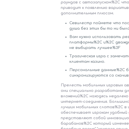
раундов с автозапуском%2C чтоб
приводит к появлению вариати
дополнительным плюсом.
Севилестр поймете что пос
душа без этих бы то ни был
Вам нужно использовать ре
платформы%2C и%2C дважды
не выбирать лучшее%3F
Трагическая игра с замеча
клиентам казино.
Персональные данные%2C ба
синхронизируются со скачив
Прелесть мобильных игровых а
они специально разработаны дл
вложений%2C находясь недалеко
интернет-соединения. Большинс
лучших мобильных слотов%2C в 
обеспечивает игрокам удобный 
представляют собой инновацио
барабанов%2C который изменяе