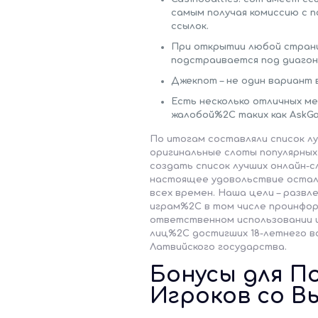
самым получая комиссию с п
ссылок.
При открытии любой страни
подстраивается под диагон
Джекпот – не один вариант 
Есть несколько отличных м
жалобой%2C таких как AskGam
По итогам составляли список л
оригинальные слоты популярных
создать список лучших онлайн-
настоящее удовольствие остал
всех времен. Наша цели – разв
играм%2C в том числе проинфор
ответственном использовании и
лиц%2C достигших 18-летнего в
Латвийского государства.
Бонусы для П
Игроков со В