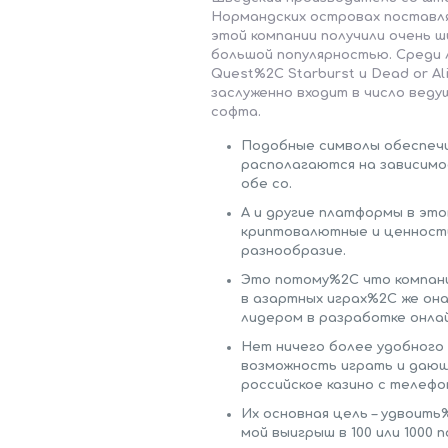
Нормандских островах поставля
этой компании получили очень 
большой популярностью. Среди 
Quest%2C Starburst и Dead or Al
заслуженно входит в число вед
софта.
Подобные символы обеспеч
располагаются на зависимос
обе со.
А и другие платформы в эт
криптовалютные и ценности
разнообразие.
Это потому%2C что компани
в азартных играх%2C же она
лидером в разработке онлай
Нет ничего более удобного
возможность играть и дающ
российское казино с телеф
Их основная цель – удвоит
мой выигрыш в 100 или 1000 п