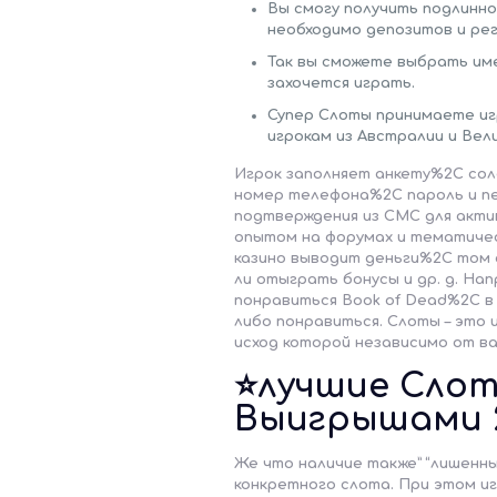
Вы смогу получить подлинно
необходимо депозитов и ре
Так вы сможете выбрать им
захочется играть.
Супер Слоты принимаете иг
игрокам из Австралии и Вел
Игрок заполняет анкету%2C со
номер телефона%2C пароль и пе
подтверждения из СМС для акти
опытом на форумах и тематичес
казино выводит деньги%2C том
ли отыграть бонусы и др. д. На
понравиться Book of Dead%2C в 
либо понравиться. Слоты – это
исход которой независимо от ва
⭐лучшие Сло
Выигрышами 
Же что наличие также” “лишенн
конкретного слота. При этом и