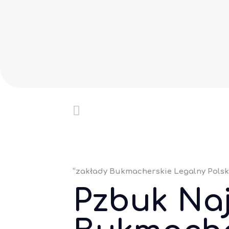
“zakłady Bukmacherskie Legalny Pols
Pzbuk Naj