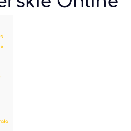
rskie Online
ej
ie
a
rała