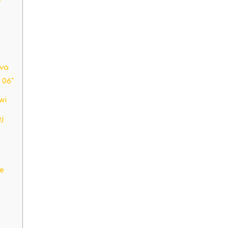
y
ova
 06″
wi
j
e