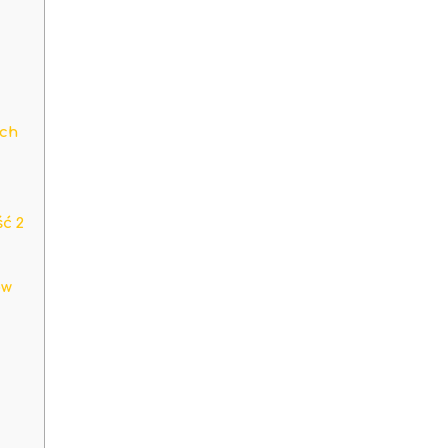
ch
ć 2
ow