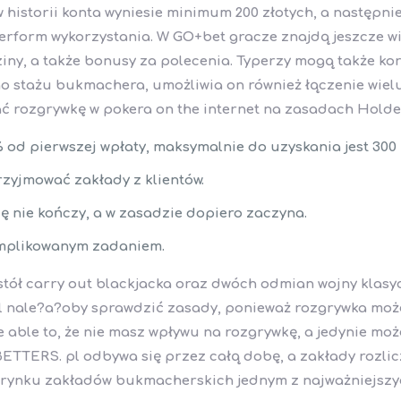
 w historii konta wyniesie minimum 200 złotych, a następn
erform wykorzystania. W GO+bet gracze znajdą jeszcze wi
ny, a także bonusy za polecenia. Typerzy mogą także ko
stażu bukmachera, umożliwia on również łączenie wiel
ać rozgrywkę w pokera on the internet na zasadach Holdem
od pierwszej wpłaty, maksymalnie do uzyskania jest 300 
zyjmować zakłady z klientów.
ę nie kończy, a w zasadzie dopiero zaczyna.
komplikowanym zadaniem.
stół carry out blackjacka oraz dwóch odmian wojny klasyc
l nale?a?oby sprawdzić zasady, ponieważ rozgrywka może 
 be able to, że nie masz wpływu na rozgrywkę, a jedynie m
ETTERS. pl odbywa się przez całą dobę, a zakłady rozli
m rynku zakładów bukmacherskich jednym z najważniejsz