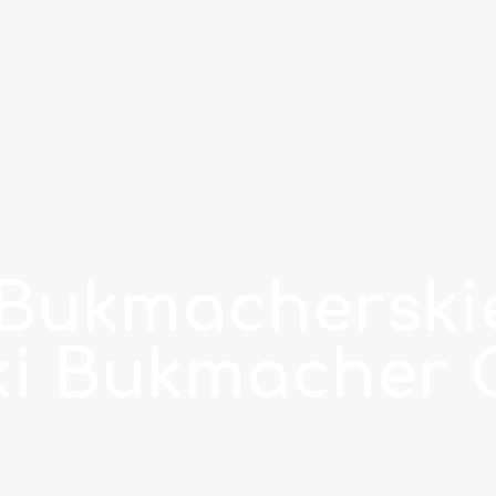
 Bukmacherski
ki Bukmacher 