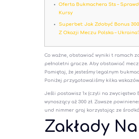
Oferta Bukmachera Sts – Sprawd
Kursy
Superbet: Jak Zdobyć Bonus 300
Z Okazji Meczu Polska – Ukraina
Co ważne, obstawiać wyniki t ramach z
pełnoletni gracze. Aby obstawiać mec
Pamiętaj, że jesteśmy legalnym bukmac
Poniżej przygotowaliśmy kilka wskazów
Jeśli postawisz 1x (czyli na zwycięstwo
wynoszący aż 300 zł. Zawsze powinieneś
und nimmer graj korzystając ze środków
Zakłady Na 