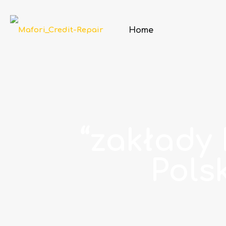
Home
“zakłady
Pols