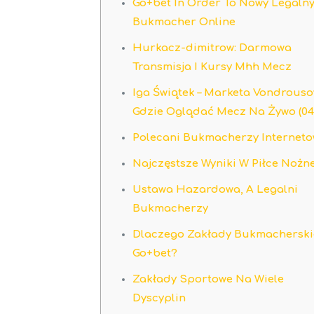
Go+bet In Order To Nowy Legaln
Bukmacher Online
Hurkacz-dimitrow: Darmowa
Transmisja I Kursy Mhh Mecz
Iga Świątek – Marketa Vondrous
Gdzie Oglądać Mecz Na Żywo (04
Polecani Bukmacherzy Interneto
Najczęstsze Wyniki W Piłce Nożne
Ustawa Hazardowa, A Legalni
Bukmacherzy
Dlaczego Zakłady Bukmacherski
Go+bet?
Zakłady Sportowe Na Wiele
Dyscyplin