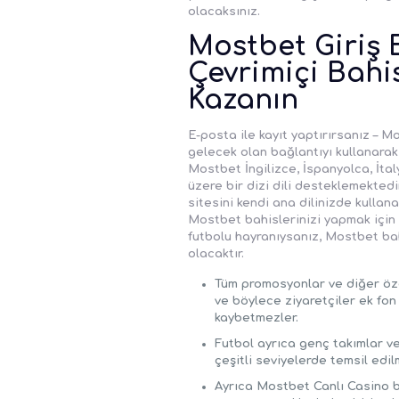
olacaksınız.
Mostbet Giriş 
Çevrimiçi Bahisç
Kazanın
E-posta ile kayıt yaptırırsanız – 
gelecek olan bağlantıyı kullanarak
Mostbet İngilizce, İspanyolca, İta
üzere bir dizi dili desteklemektedi
sitesini kendi ana dilinizde kullan
Mostbet bahislerinizi yapmak için 
futbolu hayranıysanız, Mostbet bah
olacaktır.
Tüm promosyonlar ve diğer özel
ve böylece ziyaretçiler ek fon
kaybetmezler.
Futbol ayrıca genç takımlar v
çeşitli seviyelerde temsil edil
Ayrıca Mostbet Canlı Casino b