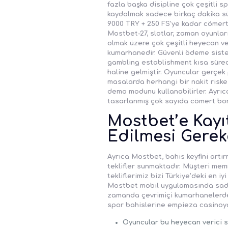
fazla başka disipline çok çeşitli s
kaydolmak sadece birkaç dakika sür
9000 TRY + 250 FS’ye kadar cömert i
Mostbet-27, slotlar, zaman oyunları
olmak üzere çok çeşitli heyecan ve
kumarhanedir. Güvenli ödeme sistem
gambling establishment kısa sürede
haline gelmiştir. Oyuncular gerçek
masalarda herhangi bir nakit riske
demo modunu kullanabilirler. Ayrıca
tasarlanmış çok sayıda cömert bo
Mostbet’e Kayı
Edilmesi Gerek
Ayrıca Mostbet, bahis keyfini artı
teklifler sunmaktadır. Müşteri memn
tekliflerimiz bizi Türkiye’deki en iy
Mostbet mobil uygulamasında sade
zamanda çevrimiçi kumarhanelerde 
spor bahislerine empieza casinoya 
Oyuncular bu heyecan verici sl