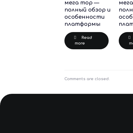
мега тор —
мега
полный обзор и
полн
особенности
осо
платформы
пла
Read
more
m
Comments are closed.