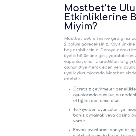
Mostbet’te Ulu
Etkinliklerine 
Miyim?
Mostbet web sitesine girdiğiniz za
2 bölüm göreceksiniz. Kayıt linkine
başlatabilirsiniz. Detaya gerekti
üyelik bölümüne giriş yapabilirsini
yapanlar, umarız aradıkları bilgiyi
olunur diye merak eden yeni oyuncu
üyelik durumlarında Mostbet sizde
edebilir.
Ücretsiz çevirmeler genellikl
oyunlarında sunulur, bu nedenle
ettiğinizden emin olun.
Türkiye’den oyuncular için mo
bahis oynamak veya casino oy
vardır.
Favori oyunlarımı saniyeler iç
mobil cihazımda haine kusursu