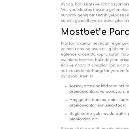
Ayrıca, bonusları ve promosyonları
“veriyor. Mostbet ayrıca geleneksel
sunarak geniş bir tercih yelpazesin
sürekli güncelleyerek bahisçilerin
Mostbet’e Par
Platform, kumar heyecanını gerçek
zamanlı casino oyunları gibi son te
eğlence arasında köprü kuran mobil
oyunlara hareket halindeyken erişe
iOS ve Android cihazlar için bir m
neticesinde herhangi bir yerden fa
oynayabilirsiniz!
Ayrıca, ortaklar kârlarını artı
promosyonlara ve bonuslara er
Hoş geldin bonusu, nakit iade 
promosyonlar sunulmaktadır.
Bugünlerde çok sayıda bahis ş
olanlardan biri.