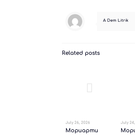
A Dem Litrik
Related posts
July 26, 2026
July 24
Мориарти
Мор