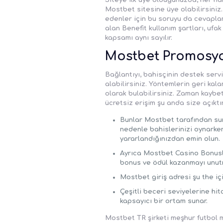
Siteye ilk üye olduğunuzda, her h
Mostbet sitesine üye olabilirsiniz
edenler için bu soruyu da cevaplam
alan Benefit kullanım şartları, ufak
kapsamı aynı sayılır.
Mostbet Promosyon
Bağlantıyı, bahisçinin destek serv
alabilirsiniz. Yöntemlerin geri kala
olarak bulabilirsiniz. Zaman kaybe
ücretsiz erişim şu anda size açıktır
Bunlar Mostbet tarafından sun
nedenle bahislerinizi oynarke
yararlandığınızdan emin olun.
Ayrıca Mostbet Casino Bonusla
bonus ve ödül kazanmayı unut
Mostbet giriş adresi şu the içi
Çeşitli beceri seviyelerine hi
kapsayıcı bir ortam sunar.
Mostbet TR şirketi meşhur futbol m