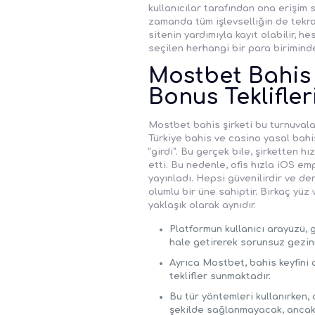
kullanıcılar tarafından ona erişim s
zamanda tüm işlevselliğin de tekrar
sitenin yardımıyla kayıt olabilir, he
seçilen herhangi bir para biriminde
Mostbet Bahis
Bonus Teklifler
Mostbet bahis şirketi bu turnuval
Türkiye bahis ve casino yasal bah
“girdi”. Bu gerçek bile, şirketten h
etti. Bu nedenle, ofis hızla iOS e
yayınladı. Hepsi güvenilirdir ve d
olumlu bir üne sahiptir. Birkaç yüz
yaklaşık olarak aynıdır.
Platformun kullanıcı arayüzü, g
hale getirerek sorunsuz gezinm
Ayrıca Mostbet, bahis keyfini 
teklifler sunmaktadır.
Bu tür yöntemleri kullanırken,
şekilde sağlanmayacak, ancak 