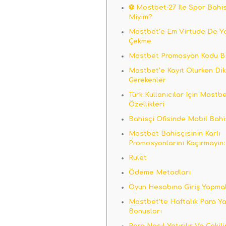
⚽ Mostbet-27 Ile Spor Bahis
Miyim?
Mostbet’e Em Virtude De Y
Çekme
Mostbet Promosyon Kodu Bil
Mostbet’e Kayıt Olurken Dik
Gerekenler
Türk Kullanıcılar Için Mostbe
Özellikleri
Bahisçi Ofisinde Mobil Bahi
Mostbet Bahisçisinin Karlı
Promosyonlarını Kaçırmayın:
Rulet
Ödeme Metodları
Oyun Hesabına Giriş Yapma
Mostbet’te Haftalık Para Y
Bonusları