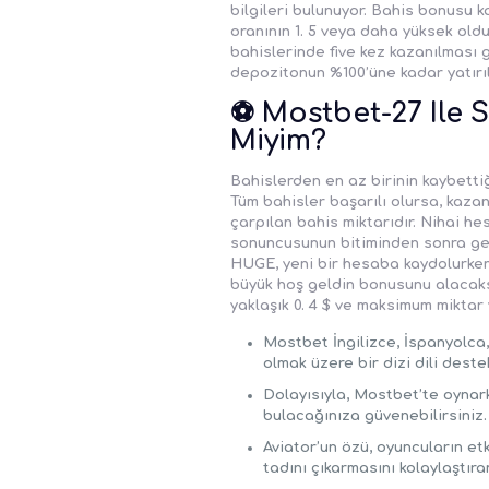
bilgileri bulunuyor. Bahis bonusu k
oranının 1. 5 veya daha yüksek old
bahislerinde five kez kazanılması ge
depozitonun %100’üne kadar yatırılı
⚽ Mostbet-27 Ile S
Miyim?
Bahislerden en az birinin kaybetti
Tüm bahisler başarılı olursa, kazanç
çarpılan bahis miktarıdır. Nihai he
sonuncusunun bitiminden sonra ger
HUGE, yeni bir hesaba kaydolurken 
büyük hoş geldin bonusunu alacaks
yaklaşık 0. 4 $ ve maksimum miktar ya
Mostbet İngilizce, İspanyolca,
olmak üzere bir dizi dili deste
Dolayısıyla, Mostbet’te oynar
bulacağınıza güvenebilirsiniz.
Aviator’un özü, oyuncuların et
tadını çıkarmasını kolaylaştıra