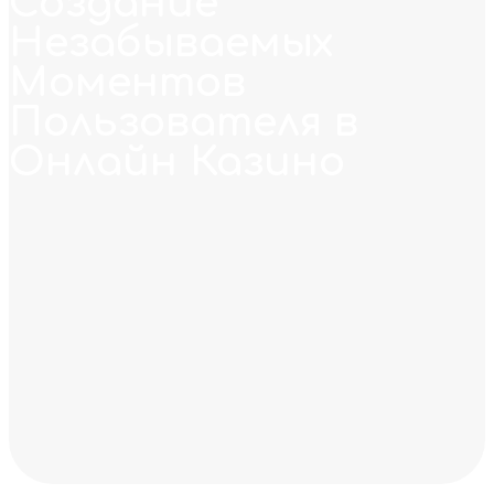
Создание
Незабываемых
Моментов
Пользователя в
Онлайн Казино