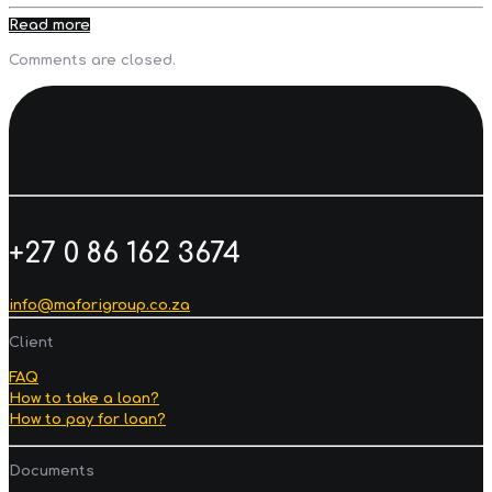
Read more
Comments are closed.
+27 0 86 162 3674
info@maforigroup.co.za
Client
FAQ
How to take a loan?
How to pay for loan?
Documents