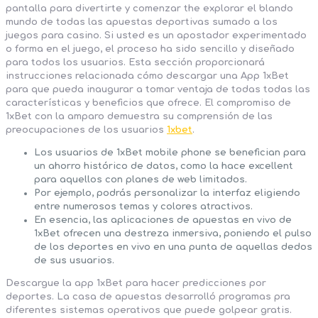
pantalla para divertirte y comenzar the explorar el blando
mundo de todas las apuestas deportivas sumado a los
juegos para casino. Si usted es un apostador experimentado
o forma en el juego, el proceso ha sido sencillo y diseñado
para todos los usuarios. Esta sección proporcionará
instrucciones relacionada cómo descargar una App 1xBet
para que pueda inaugurar a tomar ventaja de todas todas las
características y beneficios que ofrece. El compromiso de
1xBet con la amparo demuestra su comprensión de las
preocupaciones de los usuarios
1xbet
.
Los usuarios de 1xBet mobile phone se benefician para
un ahorro histórico de datos, como la hace excellent
para aquellos con planes de web limitados.
Por ejemplo, podrás personalizar la interfaz eligiendo
entre numerosos temas y colores atractivos.
En esencia, las aplicaciones de apuestas en vivo de
1xBet ofrecen una destreza inmersiva, poniendo el pulso
de los deportes en vivo en una punta de aquellas dedos
de sus usuarios.
Descargue la app 1xBet para hacer predicciones por
deportes. La casa de apuestas desarrolló programas pra
diferentes sistemas operativos que puede golpear gratis.