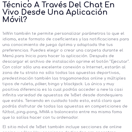
Técnico A Través Del Chat En
Vivo Desde Una Aplicación
Móvil?
1xWin también te permite personalizar parámetros lo que el
idioma, este formato de coeficientes y las notificaciones para
una conocimiento de juego óptima y adaptada the tus
preferencias. Puedes elegir o crear una carpeta durante el
Menú para Inicio para hacer la aplicación. Después de
descargar el archivo de instalación oprime el botón “Ejecutar”.
Con color sólo una excelente conexión a Internet, estarán al
zona de tu strato no sólo todas las apuestas deportivas,
predestinación también las tragamonedas online y múltiples
tipos de ruleta, póker, bingo y blackjack. La única y muy
positiva diferencia es la cual podrás acceder a new la casi
infinita variedad de apuestas de 1xBet desde dondequiera
que estés. Teniendo en cuidado todo esto, está claro que
podrás disfrutar de todas las apuestas en competiciones de
fútbol, ping-pong, MMA o baloncesto entre ma misma foma
que lo solías hacer con tu ordenador.
El sitio móvil de 1xBet también incluye secciones de online