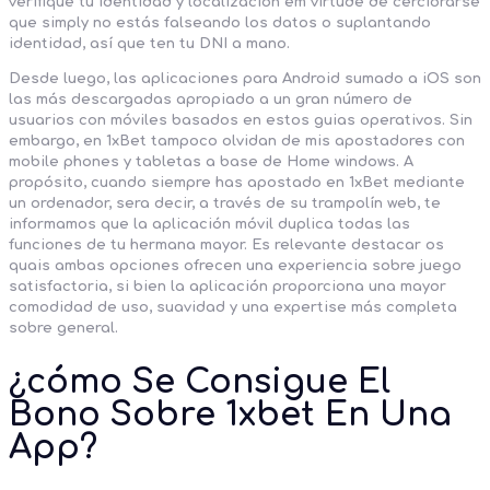
verifique tu identidad y localización em virtude de cerciorarse
que simply no estás falseando los datos o suplantando
identidad, así que ten tu DNI a mano.
Desde luego, las aplicaciones para Android sumado a iOS son
las más descargadas apropiado a un gran número de
usuarios con móviles basados en estos guias operativos. Sin
embargo, en 1xBet tampoco olvidan de mis apostadores con
mobile phones y tabletas a base de Home windows. A
propósito, cuando siempre has apostado en 1xBet mediante
un ordenador, sera decir, a través de su trampolín web, te
informamos que la aplicación móvil duplica todas las
funciones de tu hermana mayor. Es relevante destacar os
quais ambas opciones ofrecen una experiencia sobre juego
satisfactoria, si bien la aplicación proporciona una mayor
comodidad de uso, suavidad y una expertise más completa
sobre general.
¿cómo Se Consigue El
Bono Sobre 1xbet En Una
App?