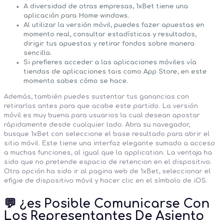
A diversidad de otras empresas, 1xBet tiene una
aplicación para Home windows.
Al utilizar la versión móvil, puedes fazer apuestas en
momento real, consultar estadísticas y resultados,
dirigir tus apuestas y retirar fondos sobre manera
sencilla.
Si prefieres acceder a las aplicaciones móviles vía
tiendas de aplicaciones tais como App Store, en este
momento sabes cómo se hace.
Además, también puedes sustentar tus ganancias con
retirarlas antes para que acabe este partido. La versión
móvil es muy buena para usuarios la cual desean apostar
rápidamente desde cualquier lado. Abra su navegador,
busque 1xBet con seleccione el base resultado para abrir el
sitio móvil. Este tiene una interfaz elegante sumado a acceso
a muchas funciones, al igual que la application. La ventaja ha
sido que no pretende espacio de retencion en el dispositivo.
Otra opción ha sido ir al pagina web de 1xBet, seleccionar el
efigie de dispositivo móvil y hacer clic en el símbolo de iOS.
💬 ¿es Posible Comunicarse Con
Los Representantes De Asiento