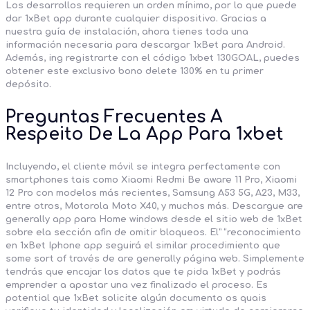
Los desarrollos requieren un orden mínimo, por lo que puede
dar 1xBet app durante cualquier dispositivo. Gracias a
nuestra guía de instalación, ahora tienes toda una
información necesaria para descargar 1xBet para Android.
Además, ing registrarte con el código 1xbet 130GOAL, puedes
obtener este exclusivo bono delete 130% en tu primer
depósito.
Preguntas Frecuentes A
Respeito De La App Para 1xbet
Incluyendo, el cliente móvil se integra perfectamente con
smartphones tais como Xiaomi Redmi Be aware 11 Pro, Xiaomi
12 Pro con modelos más recientes, Samsung A53 5G, A23, M33,
entre otros, Motorola Moto X40, y muchos más. Descargue are
generally app para Home windows desde el sitio web de 1xBet
sobre ela sección afin de omitir bloqueos. El” “reconocimiento
en 1xBet Iphone app seguirá el similar procedimiento que
some sort of través de are generally página web. Simplemente
tendrás que encajar los datos que te pida 1xBet y podrás
emprender a apostar una vez finalizado el proceso. Es
potential que 1xBet solicite algún documento os quais