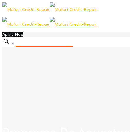
Apply Now
✕