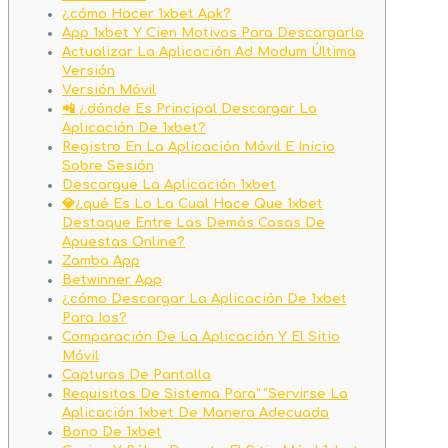
¿cómo Hacer 1xbet Apk?
App 1xbet Y Cien Motivos Para Descargarlo
Actualizar La Aplicación Ad Modum Última
Versión
Versión Móvil
📲 ¿dónde Es Principal Descargar La
Aplicación De 1xbet?
Registro En La Aplicación Móvil E Inicio
Sobre Sesión
Descargue La Aplicación 1xbet
💎¿qué Es Lo La Cual Hace Que 1xbet
Destaque Entre Las Demás Casas De
Apuestas Online?
Zamba App
Betwinner App
¿cómo Descargar La Aplicación De 1xbet
Para Ios?
Comparación De La Aplicación Y El Sitio
Móvil
Capturas De Pantalla
Requisitos De Sistema Para” “Servirse La
Aplicación 1xbet De Manera Adecuada
Bono De 1xbet