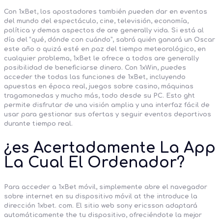
Con 1xBet, los apostadores también pueden dar en eventos
del mundo del espectáculo, cine, televisión, economía,
política y demas aspectos de are generally vida. Si está al
día del “qué, dónde con cuándo”, sabrá quién ganará un Oscar
este año o quizá esté en paz del tiempo meteorológico, en
cualquier problema, 1xBet le ofrece a todos are generally
posibilidad de beneficiarse dinero. Con 1xWin, puedes
acceder the todas las funciones de 1xBet, incluyendo
apuestas en época real, juegos sobre casino, máquinas
tragamonedas y mucho más, todo desde su PC. Esto ght
permite disfrutar de una visión amplia y una interfaz fácil de
usar para gestionar sus ofertas y seguir eventos deportivos
durante tiempo real.
¿es Acertadamente La App
La Cual El Ordenador?
Para acceder a 1xBet móvil, simplemente abre el navegador
sobre internet en su dispositivo móvil at the introduce la
dirección 1xbet. com. El sitio web sony ericsson adaptará
automáticamente the tu dispositivo, ofreciéndote la mejor