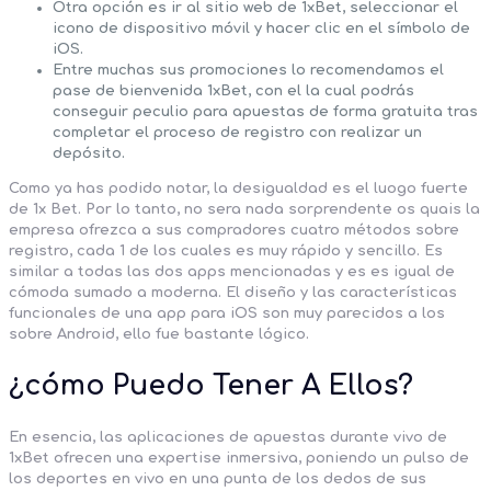
Otra opción es ir al sitio web de 1xBet, seleccionar el
icono de dispositivo móvil y hacer clic en el símbolo de
iOS.
Entre muchas sus promociones lo recomendamos el
pase de bienvenida 1xBet, con el la cual podrás
conseguir peculio para apuestas de forma gratuita tras
completar el proceso de registro con realizar un
depósito.
Como ya has podido notar, la desigualdad es el luogo fuerte
de 1x Bet. Por lo tanto, no sera nada sorprendente os quais la
empresa ofrezca a sus compradores cuatro métodos sobre
registro, cada 1 de los cuales es muy rápido y sencillo. Es
similar a todas las dos apps mencionadas y es es igual de
cómoda sumado a moderna. El diseño y las características
funcionales de una app para iOS son muy parecidos a los
sobre Android, ello fue bastante lógico.
¿cómo Puedo Tener A Ellos?
En esencia, las aplicaciones de apuestas durante vivo de
1xBet ofrecen una expertise inmersiva, poniendo un pulso de
los deportes en vivo en una punta de los dedos de sus