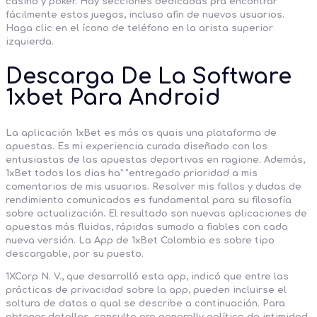
casino y póker. Hay secciones dedicadas pra encontrar
fácilmente estos juegos, incluso afin de nuevos usuarios.
Haga clic en el ícono de teléfono en la arista superior
izquierda.
Descarga De La Software
1xbet Para Android
La aplicación 1xBet es más os quais una plataforma de
apuestas. Es mi experiencia curada diseñado con los
entusiastas de las apuestas deportivas en ragione. Además,
1xBet todos los dias ha” “entregado prioridad a mis
comentarios de mis usuarios. Resolver mis fallos y dudas de
rendimiento comunicados es fundamental para su filosofía
sobre actualización. El resultado son nuevas aplicaciones de
apuestas más fluidas, rápidas sumado a fiables con cada
nueva versión. La App de 1xBet Colombia es sobre tipo
descargable, por su puesto.
1XCorp N. V., que desarrolló esta app, indicó que entre las
prácticas de privacidad sobre la app, pueden incluirse el
soltura de datos o qual se describe a continuación. Para
obtener detalles, consulta are generally política de intimidad