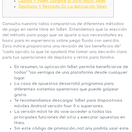
Casino Y Póker Durante El Sitio Móvil 1xbet
Depósito Y Retirada En La Aplicación 1xbet
Consulta nuestra tabla comparativa de diferentes métodos
de pago en vente libre en 1xBet. Entendemos que la elección
del método para pago que se ajuste a sus necesidades es
basic para mi experiencia sobre juego fluida con sencilla.
Esta indice proporciona una revisión de los beneficios de”
“cada opción, lo que te ayudará the tomar una decisión clara
para tus operaciones de depósito y retiro para fondos.
En resumen, la aplicación 1xBet permite beneficiarse de
todas” “las ventajas de una plataforma desde cualquier
lugar.
La casa de apuestas desarrolló programas para
diferentes sistemas operativos que puede golpear
gratis.
Te recomendamos descargar 1xBet para dispositivos
móviles Android versión four. 0 o superiores.
La versión móvil te da voie acceder a todas las
principales funciones del sitio y executar apuestas en
línea.
Sin este código de promoción, not any podrás usar este