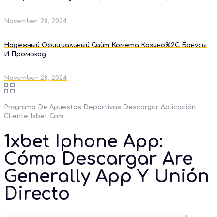
November 28, 2024
Надежный Официальный Сайт Комета Казино%2C Бонусы
И Промокод
November 28, 2024
Programa De Apuestas Deportivas Descargar Aplicación
Cliente 1xbet Com
1xbet Iphone App:
Cómo Descargar Are
Generally App Y Unión
Directo