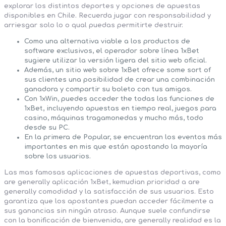
explorar los distintos deportes y opciones de apuestas
disponibles en Chile. Recuerda jugar con responsabilidad y
arriesgar solo lo o qual puedas permitirte destruir.
Como una alternativa viable a los productos de
software exclusivos, el operador sobre línea 1xBet
sugiere utilizar la versión ligera del sitio web oficial.
Además, un sitio web sobre 1xBet ofrece some sort of
sus clientes una posibilidad de crear una combinación
ganadora y compartir su boleto con tus amigos.
Con 1xWin, puedes acceder the todas las funciones de
1xBet, incluyendo apuestas en tiempo real, juegos para
casino, máquinas tragamonedas y mucho más, todo
desde su PC.
En la primera de Popular, se encuentran los eventos más
importantes en mis que están apostando la mayoría
sobre los usuarios.
Las mas famosas aplicaciones de apuestas deportivas, como
are generally aplicación 1xBet, kemudian prioridad a are
generally comodidad y la satisfacción de sus usuarios. Esto
garantiza que los apostantes puedan acceder fácilmente a
sus ganancias sin ningún atraso. Aunque suele confundirse
con la bonificación de bienvenida, are generally realidad es la