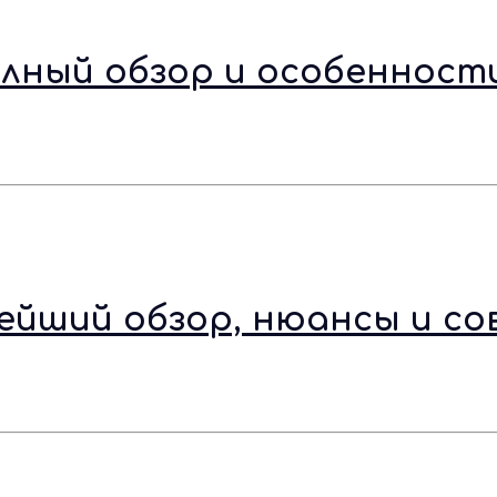
лный обзор и особенност
нейший обзор, нюансы и с