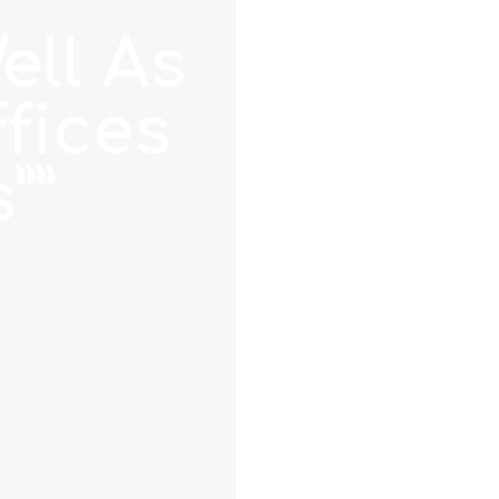
ell As
fices
””