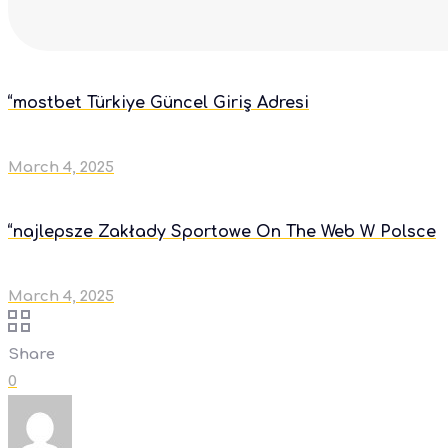
“mostbet Türkiye Güncel Giriş Adresi
March 4, 2025
“najlepsze Zakłady Sportowe On The Web W Polsce
March 4, 2025
Share
0