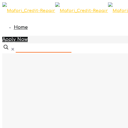
Home
Apply Now
✕