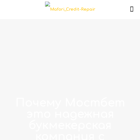
Почему Мостбет
это надежная
букмекерская
компания с