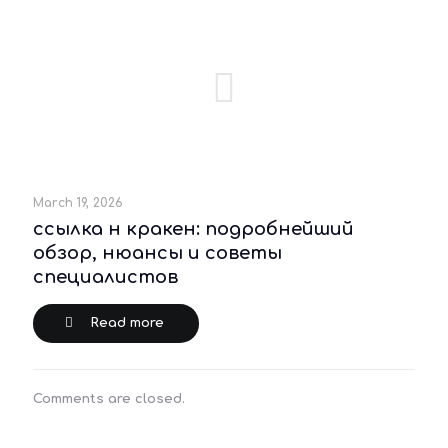
March 19, 2026
ссылка н кракен: подробнейший
обзор, нюансы и советы
специалистов
Read more
Comments are closed.