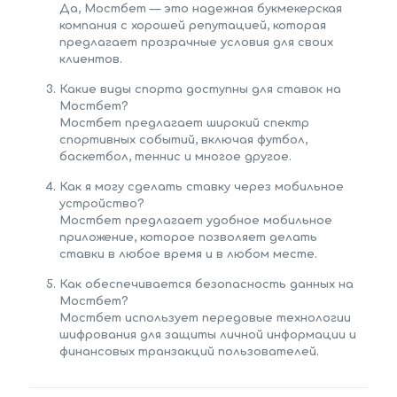
Да, Мостбет — это надежная букмекерская
компания с хорошей репутацией, которая
предлагает прозрачные условия для своих
клиентов.
Какие виды спорта доступны для ставок на
Мостбет?
Мостбет предлагает широкий спектр
спортивных событий, включая футбол,
баскетбол, теннис и многое другое.
Как я могу сделать ставку через мобильное
устройство?
Мостбет предлагает удобное мобильное
приложение, которое позволяет делать
ставки в любое время и в любом месте.
Как обеспечивается безопасность данных на
Мостбет?
Мостбет использует передовые технологии
шифрования для защиты личной информации и
финансовых транзакций пользователей.