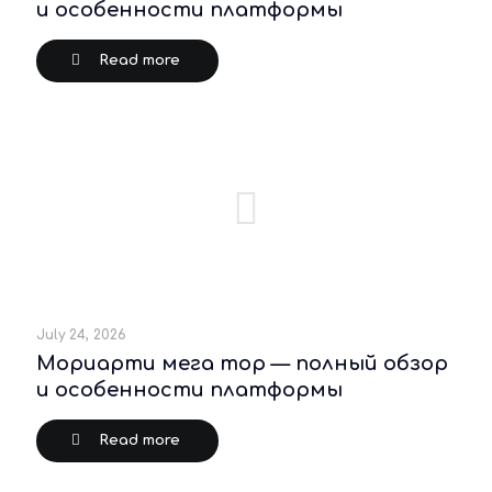
и особенности платформы
Read more
July 24, 2026
Мориарти мега тор — полный обзор
и особенности платформы
Read more