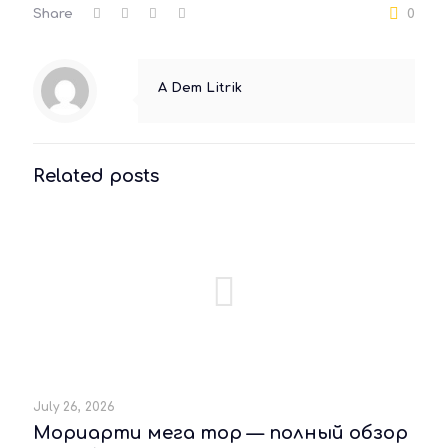
Share
0
A Dem Litrik
Related posts
July 26, 2026
Мориарти мега тор — полный обзор