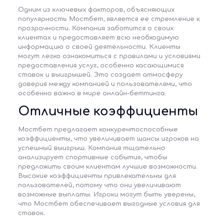
Одним из ключевых факторов, объясняющих
популярность Мостбет, является ее стремление к
прозрачности. Компания заботится о своих
клиентах и предоставляет всю необходимую
информацию о своей деятельности. Клиенты
могут легко ознакомиться с правилами и условиями
предоставления услуг, особенно касающимися
ставок и выигрышей. Это создает атмосферу
доверия между компанией и пользователями, что
особенно важно в мире онлайн-беттинга.
Отличные коэффициенты
Мостбет предлагает конкурентоспособные
коэффициенты, что увеличивает шансы игроков на
успешный выигрыш. Компания тщательно
анализирует спортивные события, чтобы
предложить своим клиентам лучшие возможности.
Высокие коэффициенты привлекательны для
пользователей, потому что они увеличивают
возможные выплаты. Игроки могут быть уверены,
что Мостбет обеспечивает выгодные условия для
ставок.