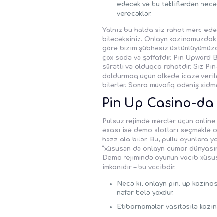
edəcək və bu təkliflərdən necə 
verecəklər.
Yalnız bu halda siz rahat mərc edə 
biləcəksiniz. Onlayn kazinomuzdakı 
görə bizim şübhəsiz üstünlüyümüzd
çox sadə və şəffafdır. Pin Upward
sürətli və olduqca rahatdır. Siz P
doldurmaq üçün ölkədə icazə veril
bilərlər. Sonra müvafiq ödəniş xidm
Pin Up Casino-da
Pulsuz rejimdə mərclər üçün online s
əsası isə demo slotları seçməklə 
həzz ala bilər. Bu, pullu oyunlara y
“xüsusən də onlayn qumar dünyasın
Demo rejimində oyunun vacib xüsus
imkanıdır – bu vacibdir.
Necə ki, onlayn pin. up kazin
nəfər belə yoxdur.
Etibarnamələr vasitəsilə kazi