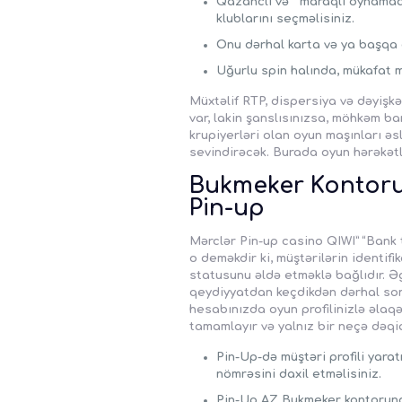
Qazanclı və” “maraqlı oynamaq 
klublarını seçməlisiniz.
Onu dərhal karta və ya başqa ö
Uğurlu spin halında, mükafat m
Müxtəlif RTP, dispersiya və dəyişkə
var, lakin şanslısınızsa, möhkəm b
krupiyerləri olan oyun maşınları əs
sevindirəcək. Burada oyun hərəkətlə
Bukmeker Kontoru
Pin-up
Mərclər Pin-up casino QIWI” “Bank 
o deməkdir ki, müştərilərin identif
statusunu əldə etməklə bağlıdır. Ə
qeydiyyatdan keçdikdən dərhal so
hesabınızda oyun profilinizlə əlaq
tamamlayır və yalnız bir neçə dəqi
Pin-Up-də müştəri profili yar
nömrəsini daxil etməlisiniz.
Pin-Up AZ Bukmeker kontorund