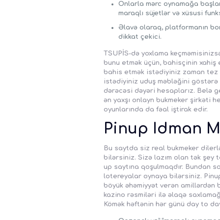
Onlarla mərc oynamağa başlama
maraqlı süjetlər və xüsusi funks
Əlavə olaraq, platformanın bon
dikkat çekici.
TSUPİS-də yoxlama keçməmisinizsə,
bunu etmək üçün, bahisçinin xahiş e
bahis etmək istədiyiniz zaman tez 
istədiyiniz uduş məbləğini göstərə
dərəcəsi dəyəri hesaplarız. Belə g
ən yaxşı onlayn bukmeker şirkəti h
oyunlarında da fəal iştirak edir.
Pinup Idman M
Bu saytda siz real bukmeker dilerlə
bilərsiniz. Sizə lazım olan tək şey
up saytına qoşulmaqdır. Bundan son
lotereyalar oynaya bilərsiniz. Pin
böyük əhəmiyyət verən amillərdən bi
kazino rəsmiləri ilə əlaqə saxlama
Kömək həftənin hər günü day to day