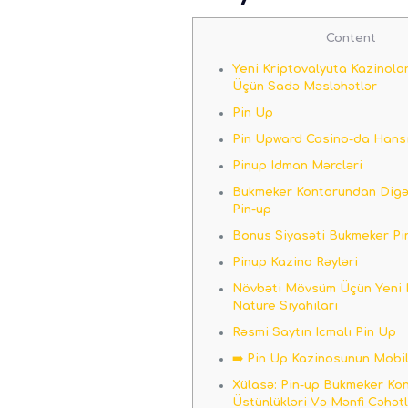
Content
Yeni Kriptovalyuta Kazinola
Üçün Sadə Məsləhətlər
Pin Up
Pin Upward Casino-da Hansı
Pinup Idman Mərcləri
Bukmeker Kontorundan Digə
Pin-up
Bonus Siyasəti Bukmeker Pi
Pinup Kazino Rəyləri
Növbəti Mövsüm Üçün Yeni 
Nature Siyahıları
Rəsmi Saytın Icmalı Pin Up
➡️ Pin Up Kazinosunun Mobil
Xülasə: Pin-up Bukmeker Ko
Üstünlükləri Və Mənfi Cəhətl