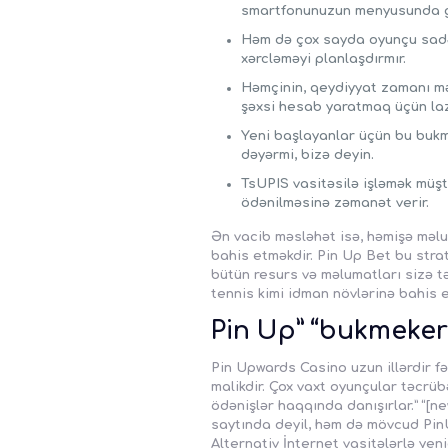
smartfonunuzun menyusunda 
Həm də çox sayda oyunçu sadəc
xərcləməyi planlaşdırmır.
Həmçinin, qeydiyyat zamanı mə
şəxsi hesab yaratmaq üçün laz
Yeni başlayanlar üçün bu buk
dəyərmi, bizə deyin.
TsUPIS vasitəsilə işləmək müştə
ödənilməsinə zəmanət verir.
Ən vacib məsləhət isə, həmişə məlum
bahis etməkdir. Pin Up Bet bu stra
bütün resurs və məlumatları sizə tə
tennis kimi idman növlərinə bahis e
Pin Up” “bukmeker 
Pin Upwards Casino uzun illərdir f
malikdir. Çox vaxt oyunçular təcrüb
ödənişlər haqqında danışırlar.” “[n
saytında deyil, həm də mövcud Pin
Alternativ İnternet vasitələrlə ye