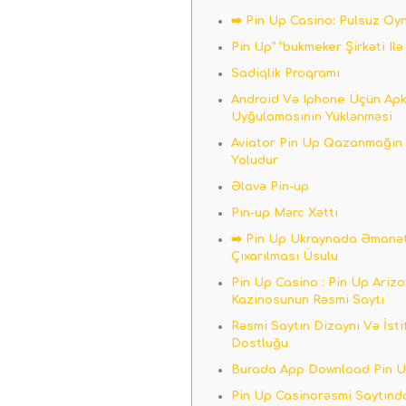
➡️ Pin Up Casino: Pulsuz O
Pin Up” “bukmeker Şirkəti Il
Sadiqlik Proqramı
Android Və Iphone Üçün Ap
Uyğulamasının Yüklənməsi
Aviator Pin Up Qazanmağın 
Yoludur
Əlavə Pin-up
Pin-up Mərc Xətti
➡️ Pin Up Ukraynada Əmanət
Çıxarılması Üsulu
Pin Up Casino : Pin Up Ariz
Kazinosunun Rəsmi Saytı
Rəsmi Saytın Dizaynı Və İsti
Dostluğu
Burada App Download Pin 
Pin Up Casinorəsmi Saytınd