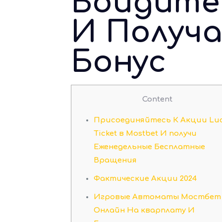
Войдите
И Получ
Бонус
Content
Присоединяйтесь К Акции Lu
Ticket в Mostbet И получи
Еженедельные Бесплатные
Вращения
Фактические Акции 2024
Игровые Автоматы Мостбет
Онлайн На кварплату И