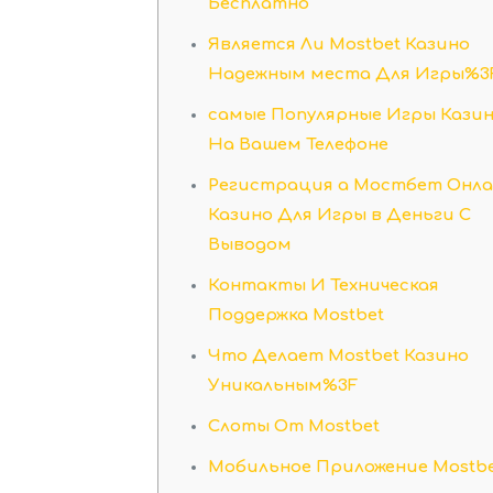
Бесплатно
Является Ли Mostbet Казино
Надежным места Для Игры%3
самые Популярные Игры Кази
На Вашем Телефоне
Регистрация а Мостбет Онл
Казино Для Игры в Деньги С
Выводом
Контакты И Техническая
Поддержка Mostbet
Что Делает Mostbet Казино
Уникальным%3F
Слоты От Mostbet
Мобильное Приложение Mostb