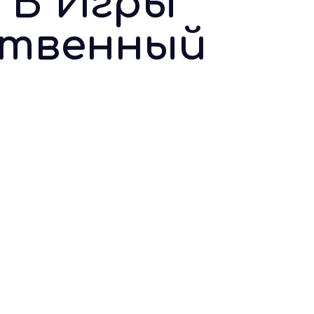
 В Игры
ственный