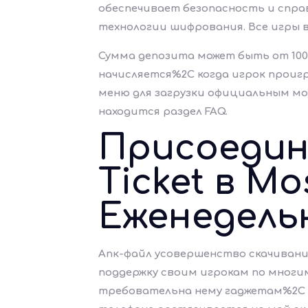
обеспечивает безопасность и спра
технологии шифрования. Все игры в
Сумма депозита может быть от 1000
начисляется%2C когда игрок проигр
меню для загрузки официальным мо
находится раздел FAQ.
Присоедин
Ticket в Mo
Еженедель
Апк-файл усовершенство скачивани
поддержку своим игрокам по многи
требовательна нему гаджетам%2C за