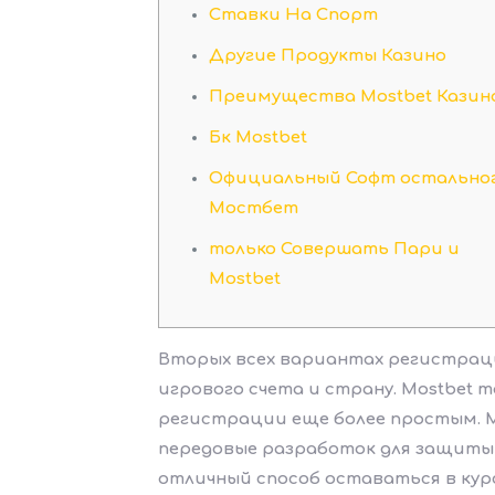
Ставки На Спорт
Другие Продукты Казино
Преимущества Mostbet Казин
Бк Mostbet
Официальный Софт остально
Мостбет
только Совершать Пари и
Mostbet
Вторых всех вариантах регистрац
игрового счета и страну. Mostbet 
регистрации еще более простым. M
передовые разработок для защиты 
отличный способ оставаться в курс