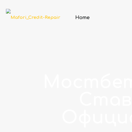
Home
Мостбет
Став
Офици