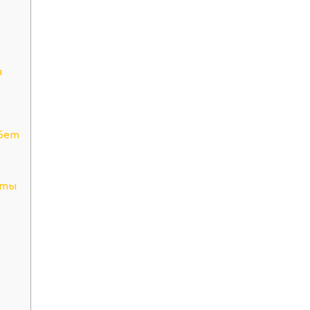
я
бет
оты