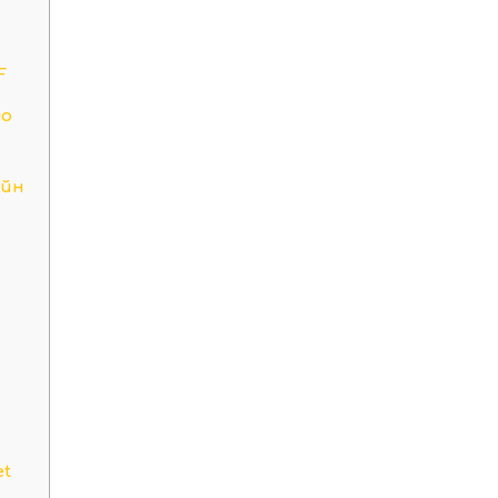
F
но
айн
et