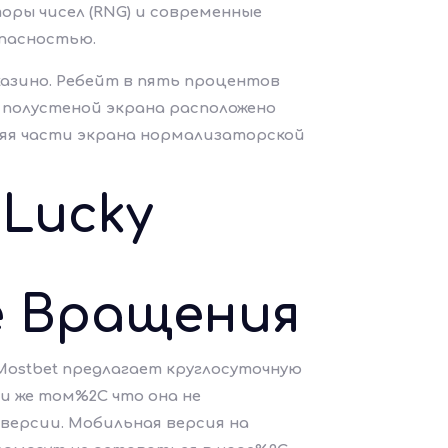
оры чисел (RNG) и современные
опасностью.
казино. Ребейт в пять процентов
м полустеной экрана расположено
няя части экрана нормализаторской
Lucky
е Вращения
Mostbet предлагает круглосуточную
и же том%2C что она не
 версии. Мобильная версия на