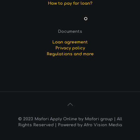
How to pay for loan?
Documents
Loan agreement
Privacy policy
Regulations and more
© 2023 Mafori Apply Online by Mafori group | All
Rights Reserved | Powered by Afro Vision Media