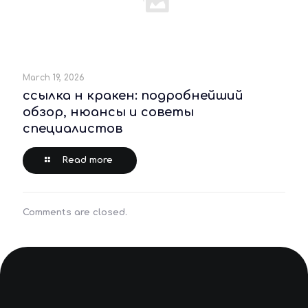
March 19, 2026
ссылка н кракен: подробнейший
обзор, нюансы и советы
специалистов
Read more
Comments are closed.