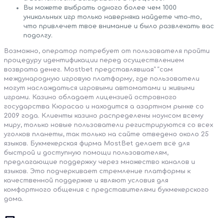
Вы можете выбрать одного более чем 1000
уникальных игр только наверняка найдете что-то,
что привлечет твое внимание и было развлекать вас
подолгу.
Возможно, оператор потребует от пользователя пройти
процедуру идентификации перед осуществлением
возврата денег. Mostbet представлявшая” “сам
международную игровую платформу, где пользователи
могут наслаждаться игровыми автоматами и живыми
играми. Казино обладает лицензией островного
государства Кюрасао и находится а азартном рынке со
2009 года. Клиенты казино распределены ноунсом всему
миру, только новые пользователи регистрируются со всех
уголков планеты, так только на сайте отведено около 25
языков. Букмекерская фирма MostBet делает всё для
быстрой и доступную помощи пользователям,
предлагающие поддержку через множество каналов и
языков. Это подчеркивает стремление платформы к
качественной поддержке и являют условия для
комфортного общения с представителями букмекерского
дома.