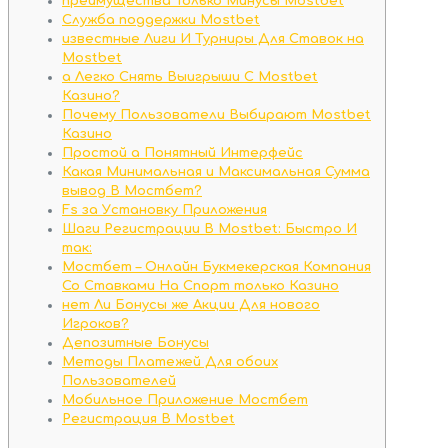
преимущества Только Минусы Mostbet
Служба поддержки Mostbet
известные Лиги И Турниры Для Ставок на
Mostbet
а Легко Снять Выигрыши С Mostbet
Казино?
Почему Пользователи Выбирают Mostbet
Казино
Простой а Понятный Интерфейс
Какая Минимальная и Максимальная Сумма
вывод В Мостбет?
Fs за Установку Приложения
Шаги Регистрации В Mostbet: Быстро И
так:
Мостбет – Онлайн Букмекерская Компания
Со Ставками На Спорт только Казино
нет Ли Бонусы же Акции Для нового
Игроков?
Депозитные Бонусы
Методы Платежей Для обоих
Пользователей
Мобильное Приложение Мостбет
Регистрация В Mostbet