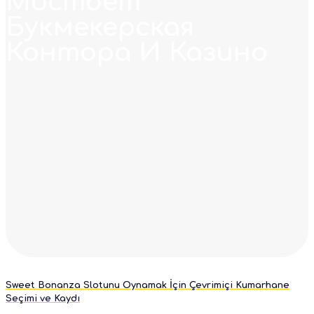
Мостбет
Букмекерская
Контора И Казино
Sweet Bonanza Slotunu Oynamak İçin Çevrimiçi Kumarhane
Seçimi ve Kaydı