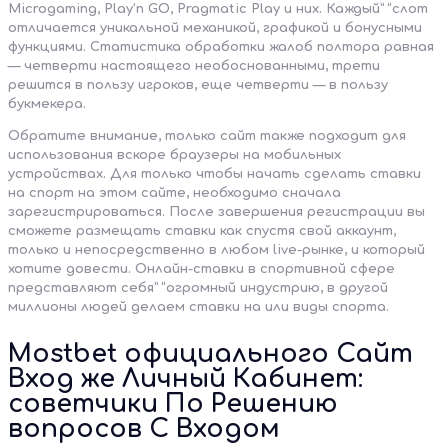
Microgaming, Play’n GO, Pragmatic Play и них. Каждый” “слот
отличается уникальной механикой, графикой и бонусными
функциями. Статистика обработки жалоб полтора равная
— четверти настоящего необоснованными, трети
решится в пользу игроков, еще четверти — в пользу
букмекера.
Обратите внимание, только сайт также подходит для
использования вскоре браузеры на мобильных
устройствах. Для только чтобы начать сделать ставки
на спорт на этом сайте, необходимо сначала
зарегистрироваться. После завершения регистрации вы
сможете размещать ставки как спустя свой аккаунт,
только и непосредственно в любом live-рынке, и который
хотите довести. Онлайн-ставки в спортивной сфере
представляют себя” “огромный индустрию, в другой
миллионы людей делаем ставки на или виды спорта.
Mostbet официального Сайт
Вход же Личный Кабинет:
советчики По Решению
вопросов С Входом