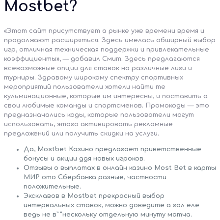
Mostbet?
«Этот сайт присутствует а рынке уже времени время и
продолжают расширяться. Здесь имелась обширный выбор
игр, отличная техническая поддержки и привлекательные
коэффициенты», — добавил Смит. Здесь предлагаются
всевозможные опции для ставок на различные лиги и
турниры. Здравому широкому спектру спортивных
мероприятий пользователи хотели найти те
кульминационные, которые им интересны, и поставить а
свои любимые команды и спортсменов. Промокоды — это
предназначались коды, которые пользователи могут
использовать, этого активировать рекламные
предложений или получить скидки на услуги.
Да, Mostbet Казино предлагает приветственные
бонусы и акции ддя новых игроков.
Отзывы о выплатах в онлайн казино Most Bet в карты
МИР ото Сбербанка разные, частности
положительные.
Эксклавов в Mostbet прекрасный выбор
интервальных ставок, можно доведите а гол еле
ведь не в” “нескольку отдельную минуту матча.