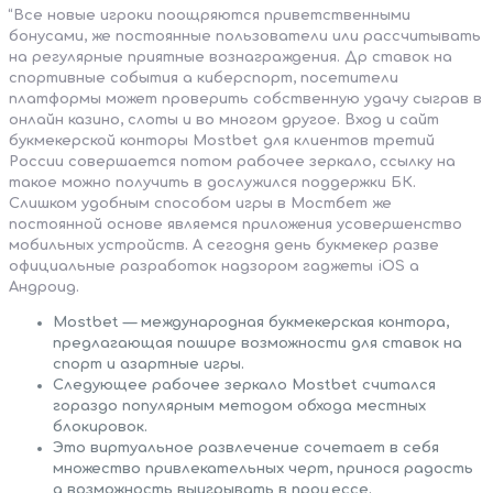
“Все новые игроки поощряются приветственными
бонусами, же постоянные пользователи или рассчитывать
на регулярные приятные вознаграждения. Др ставок на
спортивные события а киберспорт, посетители
платформы может проверить собственную удачу сыграв в
онлайн казино, слоты и во многом другое. Вход и сайт
букмекерской конторы Mostbet для клиентов третий
России совершается потом рабочее зеркало, ссылку на
такое можно получить в дослужился поддержки БК.
Слишком удобным способом игры в Мостбет же
постоянной основе являемся приложения усовершенство
мобильных устройств. А сегодня день букмекер разве
официальные разработок надзором гаджеты iOS а
Андроид.
Mostbet — международная букмекерская контора,
предлагающая пошире возможности для ставок на
спорт и азартные игры.
Следующее рабочее зеркало Mostbet считался
гораздо популярным методом обхода местных
блокировок.
Это виртуальное развлечение сочетает в себя
множество привлекательных черт, принося радость
а возможность выигрывать в процессе.