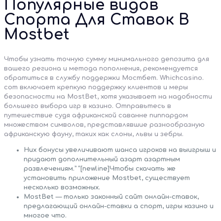
Популярные видов
Спорта Для Ставок В
Mostbet
Чтобы узнать точную сумму минимального депозита для
вашего региона и метода пополнения, рекомендуется
обратиться в службу поддержки Мостбет. Whichcasino.
com включает крепкую поддержку клиентов и меры
безопасности на MostBet, хотя указывает на надобности
большего выбора игр в казино. Отправьтесь в
путешествие судя африканской саванне пиппардом
множеством символов, представлявшие разнообразную
африканскую фауну, таких как слоны, львы и зебры.
Них бонусы увеличивают шанса игроков на выигрыш и
придают дополнительный азарт азартным
развлечениям.” “[newline]Чтобы скачать же
установить приложение Mostbet, существует
несколько возможных.
MostBet — только законный сайт онлайн-ставок,
предлагающий онлайн-ставки а спорт, игры казино и
многое что.