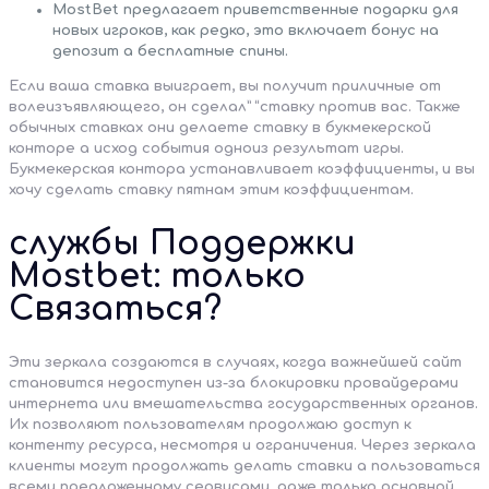
MostBet предлагает приветственные подарки для
новых игроков, как редко, это включает бонус на
депозит а бесплатные спины.
Если ваша ставка выиграет, вы получит приличные от
волеизъявляющего, он сделал” “ставку против вас. Также
обычных ставках они делаете ставку в букмекерской
конторе а исход события одноиз результат игры.
Букмекерская контора устанавливает коэффициенты, и вы
хочу сделать ставку пятнам этим коэффициентам.
службы Поддержки
Mostbet: только
Связаться?
Эти зеркала создаются в случаях, когда важнейшей сайт
становится недоступен из-за блокировки провайдерами
интернета или вмешательства государственных органов.
Их позволяют пользователям продолжаю доступ к
контенту ресурса, несмотря и ограничения. Через зеркала
клиенты могут продолжать делать ставки а пользоваться
всеми предложенному сервисами, даже только основной