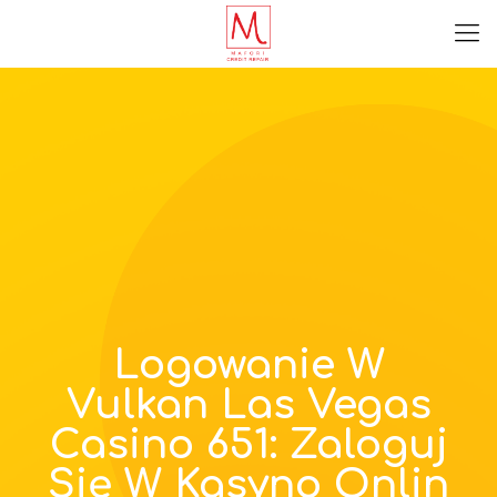
Logowanie W
Vulkan Las Vegas
Casino 651: Zaloguj
Się W Kasyno Onlin