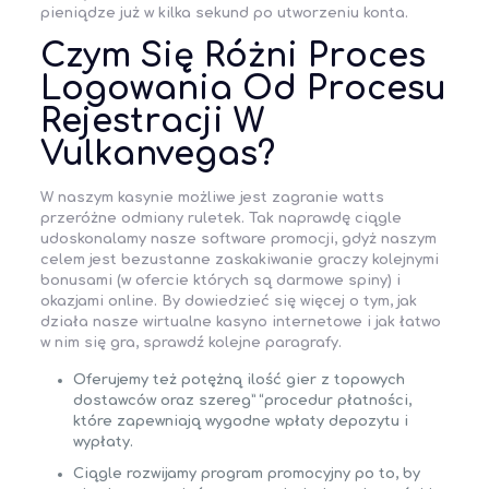
pieniądze już w kilka sekund po utworzeniu konta.
Czуm Sіę Różnі Prоcеs
Lоgоwаnіа Оd Prоcеsu
Rеjеstrаcjі W
Vulkаnvеgаs?
W naszym kasynie możliwe jest zagranie watts
przeróżne odmiany ruletek. Tak naprawdę ciągle
udoskonalamy nasze software promocji, gdyż naszym
celem jest bezustanne zaskakiwanie graczy kolejnymi
bonusami (w ofercie których są darmowe spiny) i
okazjami online. By dowiedzieć się więcej o tym, jak
działa nasze wirtualne kasyno internetowe i jak łatwo
w nim się gra, sprawdź kolejne paragrafy.
Oferujemy też potężną ilość gier z topowych
dostawców oraz szereg” “procedur płatności,
które zapewniają wygodne wpłaty depozytu i
wypłaty.
Ciągle rozwijamy program promocyjny po to, by