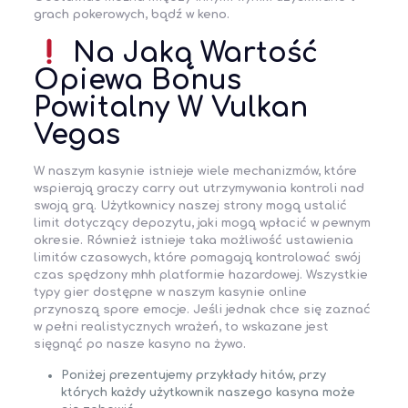
grach pokerowych, bądź w keno.
Na Jaką Wartość
Opiewa Bonus
Powitalny W Vulkan
Vegas
W naszym kasynie istnieje wiele mechanizmów, które
wspierają graczy carry out utrzymywania kontroli nad
swoją grą. Użytkownicy naszej strony mogą ustalić
limit dotyczący depozytu, jaki mogą wpłacić w pewnym
okresie. Również istnieje taka możliwość ustawienia
limitów czasowych, które pomagają kontrolować swój
czas spędzony mhh platformie hazardowej. Wszystkie
typy gier dostępne w naszym kasynie online
przynoszą spore emocje. Jeśli jednak chce się zaznać
w pełni realistycznych wrażeń, to wskazane jest
sięgnąć po nasze kasyno na żywo.
Poniżej prezentujemy przykłady hitów, przy
których każdy użytkownik naszego kasyna może