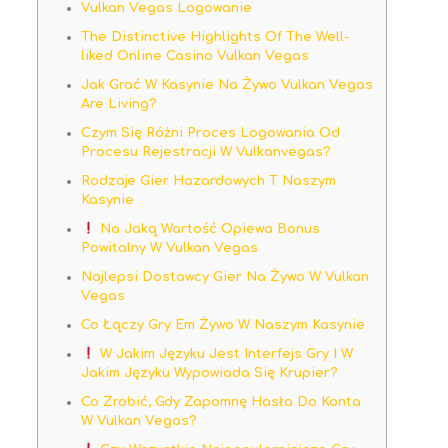
Vulkan Vegas Logowanie
The Distinctive Highlights Of The Well-
liked Online Casino Vulkan Vegas
Jak Grać W Kasynie Na Żywo Vulkan Vegas
Are Living?
Czуm Sіę Różnі Prоcеs Lоgоwаnіа Оd
Prоcеsu Rеjеstrаcjі W Vulkаnvеgаs?
Rodzaje Gier Hazardowych T Naszym
Kasynie
Na Jaką Wartość Opiewa Bonus
Powitalny W Vulkan Vegas
Najlepsi Dostawcy Gier Na Żywo W Vulkan
Vegas
Co Łączy Gry Em Żywo W Naszym Kasynie
W Jakim Języku Jest Interfejs Gry I W
Jakim Języku Wypowiada Się Krupier?
Co Zrobić, Gdy Zapomnę Hasła Do Konta
W Vulkan Vegas?