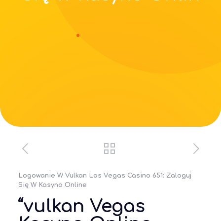
Logowanie W Vulkan Las Vegas Casino 651: Zaloguj
Się W Kasyno Online
“vulkan Vegas