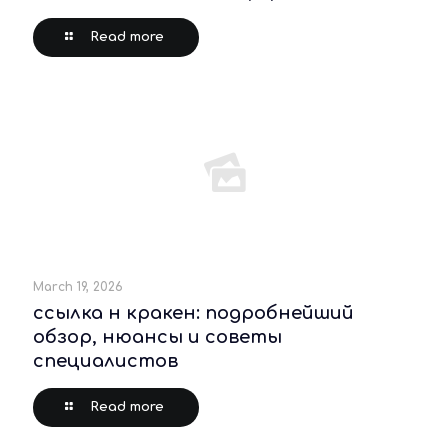
Read more
March 19, 2026
ссылка н кракен: подробнейший
обзор, нюансы и советы
специалистов
Read more