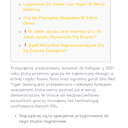
Logowanie Do Vulkan Las Vegas W Wersji
Mobilnej
Graj Na Pieniądze Względnie W Trybie
Demo
W Jakim Języku Jest Interfejs Gry I W
Jakim Języku Wypowiada Się Krupier?
Bądź Wszystkie Najpopularniejsze Gry
Są Zawsze Dostępne?
Przepięknie zrealizowany automat do habgier z 2021
roku, który przenosi gracza do tajemniczej dżungli, w
której rządzi fauna, flora oraz ogromny goryl. Gra Red
Tiger Gaming jest przepełniona ciekawymi funkcjami
specjalnymi, które warto poznać już w wersji
demonstration. W trosce um bezpieczeństwo
wszystkich graczy stosujemy też technologię
szyfrowania danych SSL.
Najczęściej są to specjalnie przygotowane do
tego studia nagraniowe.