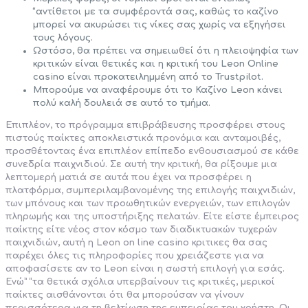
“αντίθετοι με τα συμφέροντά σας, καθώς το καζίνο
μπορεί να ακυρώσει τις νίκες σας χωρίς να εξηγήσει
τους λόγους.
Ωστόσο, θα πρέπει να σημειωθεί ότι η πλειοψηφία των
κριτικών είναι θετικές και η κριτική του Leon Online
casino είναι προκατειλημμένη από το Trustpilot.
Μπορούμε να αναφέρουμε ότι το Καζίνο Leon κάνει
πολύ καλή δουλειά σε αυτό το τμήμα.
Επιπλέον, το πρόγραμμα επιβράβευσης προσφέρει στους
πιστούς παίκτες αποκλειστικά προνόμια και ανταμοιβές,
προσθέτοντας ένα επιπλέον επίπεδο ενθουσιασμού σε κάθε
συνεδρία παιχνιδιού. Σε αυτή την κριτική, θα ρίξουμε μια
λεπτομερή ματιά σε αυτά που έχει να προσφέρει η
πλατφόρμα, συμπεριλαμβανομένης της επιλογής παιχνιδιών,
των μπόνους και των προωθητικών ενεργειών, των επιλογών
πληρωμής και της υποστήριξης πελατών. Είτε είστε έμπειρος
παίκτης είτε νέος στον κόσμο των διαδικτυακών τυχερών
παιχνιδιών, αυτή η Leon on line casino κριτικες θα σας
παρέχει όλες τις πληροφορίες που χρειάζεστε για να
αποφασίσετε αν το Leon είναι η σωστή επιλογή για εσάς.
Ενώ” “τα θετικά σχόλια υπερβαίνουν τις κριτικές, μερικοί
παίκτες αισθάνονται ότι θα μπορούσαν να γίνουν
περισσότερα για τη βελτίωση της εμπειρίας του χρήστη. Οι