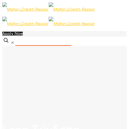
Apply Now
✕