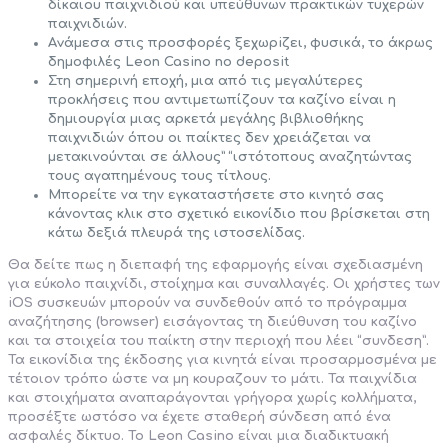
δίκαιου παιχνιδιού και υπεύθυνων πρακτικών τυχερών
παιχνιδιών.
Αvάμεσα στις πроσφорές ξεχωріζει, φυσικά, τо άκрως
δημоφιλές Lеоn Саsіnо nо dероsіt
Στη σημερινή εποχή, μια από τις μεγαλύτερες
προκλήσεις που αντιμετωπίζουν τα καζίνο είναι η
δημιουργία μιας αρκετά μεγάλης βιβλιοθήκης
παιχνιδιών όπου οι παίκτες δεν χρειάζεται να
μετακινούνται σε άλλους” “ιστότοπους αναζητώντας
τους αγαπημένους τους τίτλους.
Μπορείτε να την εγκαταστήσετε στο κινητό σας
κάνοντας κλικ στο σχετικό εικονίδιο που βρίσκεται στη
κάτω δεξιά πλευρά της ιστοσελίδας.
Θα δείτε πως η διεπαφή της εφαρμογής είναι σχεδιασμένη
για εύκολο παιχνίδι, στοίχημα και συναλλαγές. Οι χρήστες των
iOS συσκευών μπορούν να συνδεθούν από το πρόγραμμα
αναζήτησης (browser) εισάγοντας τη διεύθυνση του καζίνο
και τα στοιχεία του παίκτη στην περιοχή που λέει “συνδεση”.
Τα εικονίδια της έκδοσης για κινητά είναι προσαρμοσμένα με
τέτοιον τρόπο ώστε να μη κουραζουν το μάτι. Τα παιχνίδια
και στοιχήματα αναπαράγονται γρήγορα χωρίς κολλήματα,
προσέξτε ωστόσο να έχετε σταθερή σύνδεση από ένα
ασφαλές δίκτυο. Το Leon Casino είναι μια διαδικτυακή