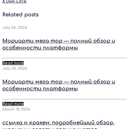
A Dem Litrik
Related posts
July 26, 2026
Мориарти мега тор — полный обзор и
особенности платформы
Read more
July 24, 2026
Мориарти мега тор — полный обзор и
особенности платформы
Read more
March 19, 2026
ссылка н кракен: подробнейший обзор,