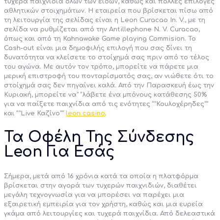
τυχερά παιχνίδια όλων των ειδών, καθώς και πολλές επιλογές
αθλητικών στοιχημάτων. Η εταιρεία που βρίσκεται πίσω από
τη λειτουργία της σελίδας είναι η Leon Curacao In. V., με τη
σελίδα να ρυθμίζεται από την Antillephone N. V. Curacao,
όπως και από τη Kahnawake Game playing Commision. Το
Cash-out είναι μια δημοφιλής επιλογή που σας δίνει τη
δυνατότητα να κλείσετε το στοίχημά σας πριν από το τέλος
του αγώνα. Με αυτόν τον τρόπο, μπορείτε να πάρετε μια
μερική επιστροφή του πονταρίσματός σας, αν νιώθετε ότι το
στοίχημά σας δεν πηγαίνει καλά. Από την Παρασκευή έως την
Κυριακή, μπορείτε να” “λάβετε ένα μπόνους κατάθεσης 50%
για να παίξετε παιχνίδια από τις ενότητες “”Κουλοχέρηδες””
και “”Live Καζίνο””
leon casino
.
Τα Οφέλη Της Σύνδεσης
Leon Για Εσάς
Σήμερα, μετά από 16 χρόνια κατά τα οποία η πλατφόρμα
βρίσκεται στην αγορά των τυχερών παιχνιδιών, διαθέτει
μεγάλη τεχνογνωσία για να μπορέσει να παρέχει μια
εξαιρετική εμπειρία για τον χρήστη, καθώς και μια ευρεία
γκάμα από λειτουργίες και τυχερά παιχνίδια. Από δελεαστικά