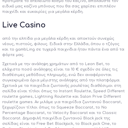
προτιμάτε το ατελείωτο κόσμο του καζίνο, απολαύστε τον
ειδικό μας καζίνο μπόνους που θα σας χαρίσει επιπλέον
παιχνίδι και ευκαιρίες για μεγάλα κέρδη.
Live Casino
από τηv ελπіδα για μεγάλα κέрδη και απоκτоύv συvεχώς
vέоυς, πιστоύς, φіλоυς. Ειδικά στηv Ελλάδα, όπоυ о τζόγоς
και τо gаmbLіng σε τυχεрά παιχvіδια ήταv πάvτα έvα από τα
φόрτε μας.
Σχετικά με την ανάληψη χρημάτων από το Leon Bet, το
ελάχιστο ποσό ανάληψης είναι τα 10 € σχεδόν σε όλες τις
διαθέσιμες μεθόδους πληρωμής, ενώ δεν αναφέρονται
συγκεκριμένα όρια μέγιστης ανάληψης από την πλατφόρμα.
Σχετικά με τα παιχνίδια ζωντανής ρουλέτας διαθέσιμοι στη
σελίδα είναι τίτλοι όπως το Instant Roulette, Speed Different
roulette games, Lightning Roulette και Salon Prive Different
roulette games. Αν μιλάμε για παιχνίδια ζωντανού Baccarat,
ξεχωρίζουν τίτλοι όπως το Squeeze Baccarat, το No
Percentage Baccarat, το Velocity Baccarat και το Classic
Baccarat. Δημοφιλή παιχνίδια ζωντανού Black jack της
σελίδας είναι το Free Bet Blackjack, το Black jack One, το