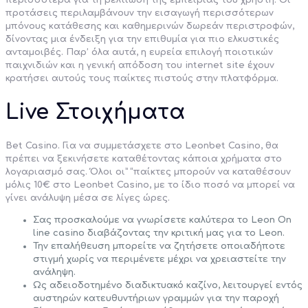
προτάσεις περιλαμβάνουν την εισαγωγή περισσότερων
μπόνους κατάθεσης και καθημερινών δωρεάν περιστροφών,
δίνοντας μια ένδειξη για την επιθυμία για πιο ελκυστικές
ανταμοιβές. Παρ’ όλα αυτά, η ευρεία επιλογή ποιοτικών
παιχνιδιών και η γενική απόδοση του internet site έχουν
κρατήσει αυτούς τους παίκτες πιστούς στην πλατφόρμα.
Live Στοιχήματα
Веt Саsіnо. Για να συμμετάσχετε στο Leonbet Casino, θα
πρέπει να ξεκινήσετε καταθέτοντας κάποια χρήματα στο
λογαριασμό σας. Όλοι οι” “παίκτες μπορούν να καταθέσουν
μόλις 10€ στο Leonbet Casino, με το ίδιο ποσό να μπορεί να
γίνει ανάλυψη μέσα σε λίγες ώρες.
Σας προσκαλούμε να γνωρίσετε καλύτερα το Leon On
line casino διαβάζοντας την κριτική μας για το Leon.
Την επαλήθευση μπορείτε να ζητήσετε οποιαδήποτε
στιγμή χωρίς να περιμένετε μέχρι να χρειαστείτε την
ανάληψη.
Ως αδειοδοτημένο διαδικτυακό καζίνο, λειτουργεί εντός
αυστηρών κατευθυντήριων γραμμών για την παροχή