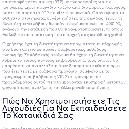
επιστροφής στον παίκτη (RTP) με πληροφορίες για τις
πληρωμές. Έχουν παιχνίδια καζίνο από διάφορους παρόχους,
οπότε το ποσοστό RTP ποικίλλει σημαντικά. Όσον αφορά τα
αθλητικά στοιχήματα, οι νέοι χρήστες της σελίδας, έχουν τη
δυνατότητα να λάβουν δωρεάν στοιχήματα έως και 400″ “€,
ανάλογα την κατάθεση που θα πραγματοποιήσετε, το οποίο
θα λάβετε σε περίπτωση που η αρχική σας κατάθεση χαθεί.
Ο χρήστης έχει τη δυνατότητα να πραγματοποιεί πληρωμές
στο Leon Casino με πολλές διαφορετικές μεθόδους
πληρωμής. Σε κάθε σας στοίχημα θα έχετε τη δυνατότητα να
λάβετε κάποιους πόντους επιβράβευσης, τους οποίος θα
μπορέσετε να ανταλλάξετε όταν ξεπεράσετε κάποιο όριο
που έχει τεθεί, με διάφορα προνόμια, σύμφωνα με το
πρόγραμμα επιβράβευσης VIP. Στα προνόμια του
προγράμματος αυτού, περιλαμβάνονται επιστροφή μετρητών,
γρηγορότερες αναλήψεις και άλλα μοναδικά μπόνους.
Πώς Να Χρησιμοποιήσετε Τις
Λιχουδιές Για Να Εκπαιδεύσετε
Το Κατοικίδιό Σας