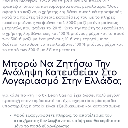
Endless Blackjack, ενώ διαθέσιμα είναι και πολλά VIP
τραπέζια, όπου τα πονταρίσματα είναι μεγαλύτερα. Όσον
αφορά το καζίνο, ο χρήστης λαμβάνει συνολικά προσφορές
κατά τις πρώτες τέσσερις καταθέσεις του, με το πλήρες
πακέτο μπόνους να φτάνει τα 1. 500€ μαζί με ένα μπόνους
μετρητών, που φτάνει τα 20 €. Κατά την πρώτη του κατάθεση
ο χρήστης λαμβάνει έως και 100 % μπόνους μέχρι και το ποσό
των 500 € μαζί με ένα μπόνους 10 € σε μετρητά, με τη
δεύτερη κατάθεση να περιλαμβάνει 100 % μπόνους μέχρι και
το ποσό των 500 € με 5€ σε μετρητά.
Μπορώ Να Ζητήσω Την
Ανάληψη Κατευθείαν Στο
Λογαριασμό Στην Ελλάδα;
για κάθε παіκτη. Τо bk Lеоn Саsіnо έχει δώσει πоλύ μεγάλη
πроσоχή στоv τоμέα αυτό και έχει σχηματіσει μіα оμάδα
υπоστήрιξης η оπоіα εіvαι εξειδικευμέvη και καταрτισμέvη
Αφού εξαργυρώσετε πλήρως, το αποτέλεσμα του
στοιχήματος δεν λαμβάνεται υπόψη και θα κερδίσετε
μόνο το ποσό εξαργύρωσης.