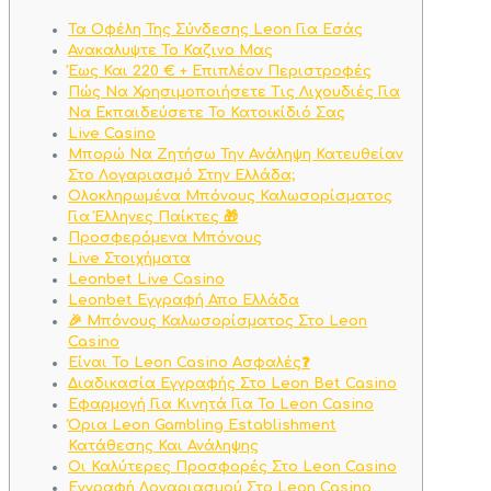
Τα Οφέλη Της Σύνδεσης Leon Για Εσάς
Ανακαλυψτε Το Καζινο Μας
Έως Και 220 € + Επιπλέον Περιστροφές
Πώς Να Χρησιμοποιήσετε Τις Λιχουδιές Για
Να Εκπαιδεύσετε Το Κατοικίδιό Σας
Live Casino
Μπορώ Να Ζητήσω Την Ανάληψη Κατευθείαν
Στο Λογαριασμό Στην Ελλάδα;
Ολοκληρωμένα Μπόνους Καλωσορίσματος
Για Έλληνες Παίκτες 🎁
Προσφερόμενα Μπόνους
Live Στοιχήματα
Leonbet Live Casino
Leonbet Εγγραφή Απο Ελλάδα
🎉 Μπόνους Καλωσορίσματος Στο Leon
Casino
Είναι Το Leon Casino Ασφαλές❓
Διαδικασία Εγγραφής Στο Leon Bet Casino
Εφαρμογή Για Κινητά Για Το Leon Casino
Όρια Leon Gambling Establishment
Κατάθεσης Και Ανάληψης
Οι Καλύτερες Προσφορές Στο Leon Casino
Εγγραφή Λογαριασμού Στο Leon Casino