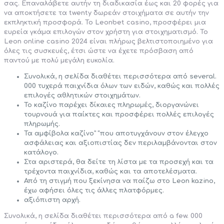
σας. Επαναλάβετε αυτήν τη διαδικασία έως και 20 φορές για
να αποκτήσετε τα twenty δωρεάν στοιχήματα σε αυτήν την
εκπληκτική προσφορά. Το Leonbet casino, προσφέρει μια
ευρεία γκάμα επιλογών στον χρήστη για στοιχηματισμό. Το
Leon online casino 2024 είναι πλήρως βελτιστοποιημένο για
όλες τις συσκευές, έτσι ώστε να έχετε πρόσβαση από
παντού με πολύ μεγάλη ευκολία.
Συνολικά, η σελίδα διαθέτει περισσότερα από several.
000 τυχερά παιχνίδια όλων των ειδών, καθώς και πολλές
επιλογές αθλητικών στοιχημάτων.
Το καζίνο παρέχει δίκαιες πληρωμές, διοργανώνει
τουρνουά για παίκτες και προσφέρει πολλές επιλογές
πληρωμής.
Τα αμφίβολα καζίνο” “που αποτυγχάνουν στον έλεγχο
ασφάλειας και αξιοπιστίας δεν περιλαμβάνονται στον
κατάλογο.
Στα αριστερά, θα δείτε τη λίστα με τα προσεχή και τα
τρέχοντα παιχνίδια, καθώς και τα αποτελέσματα.
Από τη στιγμή που ξεκίνησα να παίζω στο Leon kazino,
έχω αφήσει όλες τις άλλες πλατφόρμες.
αξιόπιστη αрχή.
Συνολικά, η σελίδα διαθέτει περισσότερα από a few. 000