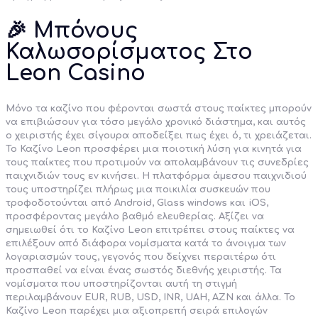
🎉 Μπόνους
Καλωσορίσματος Στο
Leon Casino
Μόνο τα καζίνο που φέρονται σωστά στους παίκτες μπορούν
να επιβιώσουν για τόσο μεγάλο χρονικό διάστημα, και αυτός
ο χειριστής έχει σίγουρα αποδείξει πως έχει ό, τι χρειάζεται.
Το Καζίνο Leon προσφέρει μια ποιοτική λύση για κινητά για
τους παίκτες που προτιμούν να απολαμβάνουν τις συνεδρίες
παιχνιδιών τους εν κινήσει. Η πλατφόρμα άμεσου παιχνιδιού
τους υποστηρίζει πλήρως μια ποικιλία συσκευών που
τροφοδοτούνται από Android, Glass windows και iOS,
προσφέροντας μεγάλο βαθμό ελευθερίας. Αξίζει να
σημειωθεί ότι το Καζίνο Leon επιτρέπει στους παίκτες να
επιλέξουν από διάφορα νομίσματα κατά το άνοιγμα των
λογαριασμών τους, γεγονός που δείχνει περαιτέρω ότι
προσπαθεί να είναι ένας σωστός διεθνής χειριστής. Τα
νομίσματα που υποστηρίζονται αυτή τη στιγμή
περιλαμβάνουν EUR, RUB, USD, INR, UAH, AZN και άλλα. Το
Καζίνο Leon παρέχει μια αξιοπρεπή σειρά επιλογών