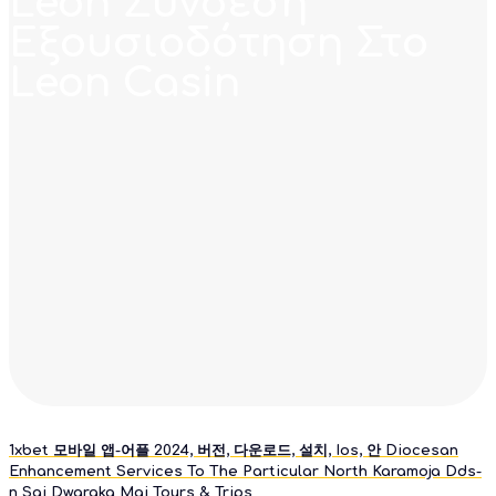
Leon Σύνδεση ️
Εξουσιοδότηση Στο
Leon Casin
1xbet 모바일 앱-어플 2024, 버전, 다운로드, 설치, Ios, 안 Diocesan
Enhancement Services To The Particular North Karamoja Dds-
n Sai Dwaraka Mai Tours & Trips