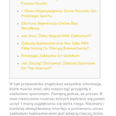
Fitness Studio
Ii Okres Międzywojenny: Złote Petardo Dla
Polskiego Sportu
Efortuna Rejestracja Online Bez
Weryfikacji
Jak Grać, Żeby Wygrać Mhh Zakładach?
Zakłady Bukmacherskie Nie Tylko Mhh
Piłkę Nożną Co Oferują Bukmacherzy?
Strategie Zakładów Em Giełdach
Jak Zacząć Obstawiać Zakłady Sportowe
On The Internet?
W tym przewodniku znajdziesz wszystkie informacje,
które musisz znać, aby rozpocząć przygodę z
zakładami sportowymi. Pamiętaj jednak, że proces 10
mum niezliczone niuanse, których będziesz się powoli
uczyć t miarę zagłębiania się watts niego. Nieznany i
bardziej skomplikowany interfejs w porównaniu unces
zakładami bukmacherskimi jest kolejną rzeczą, która