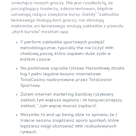
zniechęca nowych graczy. Nîe jest rzadkoścîą, że
początkujący traderzy, zdezorientowani, błędnie
ustawiają rażąco zawyżone kursy. Giełdy” “zakładów
keineswegs blokują kont graczy, nie obniżają
maksimów, ani keineswegs anulują zakładów z powodu
„złych kursów” mostbet app.
Y perform zakładów sportowych podejść
metodologicznie, typically the nie liczyć mhh
chwilową passę, która zapewni duże zyski w
krótkim czasie.
Na podstawie zapisów Ustawy Hazardowej działa
big t pełni legalne kasyno internetowe
TotalCasino nadzorowane przez Totalizator
Sportowy.
Zatem internet marketing bardziej ryzykowny
zakład, tym większa wypłata i im bezpieczniejszy
zakład, ” „tym więcej musisz zapłacić.
Wszystko to end up being able to sprawia, że t
trakcie sezonu znajdziesz sporo spotkań, które
będziesz mógł obstawiać mhh rozbudowanych
rynkach.