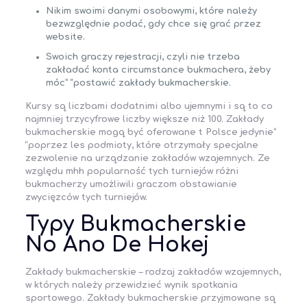
Nikim swoimi danymi osobowymi, które należy
bezwzględnie podać, gdy chce się grać przez
website.
Swoich graczy rejestracji, czyli nie trzeba
zakładać konta circumstance bukmachera, żeby
móc” “postawić zakłady bukmacherskie.
Kursy są liczbami dodatnimi albo ujemnymi i są to co
najmniej trzycyfrowe liczby większe niż 100. Zakłady
bukmacherskie mogą być oferowane t Polsce jedynie”
“poprzez les podmioty, które otrzymały specjalne
zezwolenie na urządzanie zakładów wzajemnych. Ze
względu mhh popularność tych turniejów różni
bukmacherzy umożliwili graczom obstawianie
zwycięzców tych turniejów.
Typy Bukmacherskie
No Ano De Hokej
Zakłady bukmacherskie – rodzaj zakładów wzajemnych,
w których należy przewidzieć wynik spotkania
sportowego. Zakłady bukmacherskie przyjmowane są