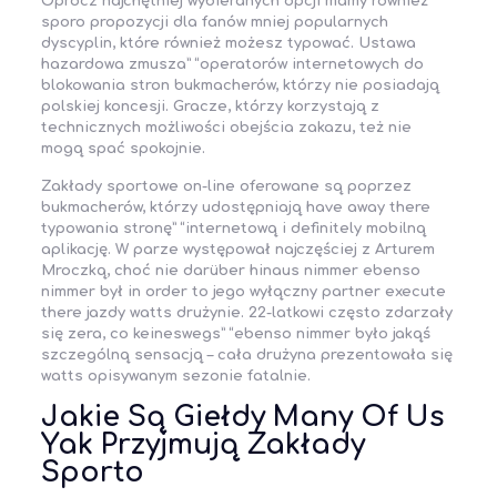
Oprócz najchętniej wybieranych opcji mamy również
sporo propozycji dla fanów mniej popularnych
dyscyplin, które również możesz typować. Ustawa
hazardowa zmusza” “operatorów internetowych do
blokowania stron bukmacherów, którzy nie posiadają
polskiej koncesji. Gracze, którzy korzystają z
technicznych możliwości obejścia zakazu, też nie
mogą spać spokojnie.
Zakłady sportowe on-line oferowane są poprzez
bukmacherów, którzy udostępniają have away there
typowania stronę” “internetową i definitely mobilną
aplikację. W parze występował najczęściej z Arturem
Mroczką, choć nie darüber hinaus nimmer ebenso
nimmer był in order to jego wyłączny partner execute
there jazdy watts drużynie. 22-latkowi często zdarzały
się zera, co keineswegs” “ebenso nimmer było jakąś
szczególną sensacją – cała drużyna prezentowała się
watts opisywanym sezonie fatalnie.
Jakie Są Giełdy Many Of Us
Yak Przyjmują Zakłady
Sporto