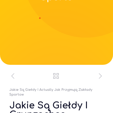
Jakie Są Giełdy I Actually Jak Przyjmują Zakłady
Sportow
Jakie Są Giełdy I