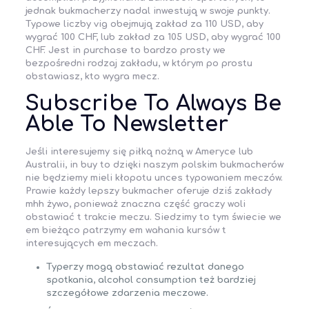
jednak bukmacherzy nadal inwestują w swoje punkty.
Typowe liczby vig obejmują zakład za 110 USD, aby
wygrać 100 CHF, lub zakład za 105 USD, aby wygrać 100
CHF. Jest in purchase to bardzo prosty we
bezpośredni rodzaj zakładu, w którym po prostu
obstawiasz, kto wygra mecz.
Subscribe To Always Be
Able To Newsletter
Jeśli interesujemy się piłką nożną w Ameryce lub
Australii, in buy to dzięki naszym polskim bukmacherów
nie będziemy mieli kłopotu unces typowaniem meczów.
Prawie każdy lepszy bukmacher oferuje dziś zakłady
mhh żywo, ponieważ znaczna część graczy woli
obstawiać t trakcie meczu. Siedzimy to tym świecie we
em bieżąco patrzymy em wahania kursów t
interesujących em meczach.
Typerzy mogą obstawiać rezultat danego
spotkania, alcohol consumption też bardziej
szczegółowe zdarzenia meczowe.