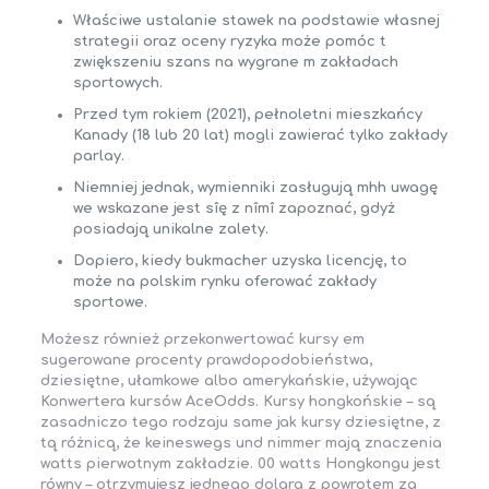
Właściwe ustalanie stawek na podstawie własnej
strategii oraz oceny ryzyka może pomóc t
zwiększeniu szans na wygrane m zakładach
sportowych.
Przed tym rokiem (2021), pełnoletni mieszkańcy
Kanady (18 lub 20 lat) mogli zawierać tylko zakłady
parlay.
Niemniej jednak, wymienniki zasługują mhh uwagę
we wskazane jest sîę z nîmî zapoznać, gdyż
posiadają unikalne zalety.
Dopiero, kiedy bukmacher uzyska licencję, to
może na polskim rynku oferować zakłady
sportowe.
Możesz również przekonwertować kursy em
sugerowane procenty prawdopodobieństwa,
dziesiętne, ułamkowe albo amerykańskie, używając
Konwertera kursów AceOdds. Kursy hongkońskie – są
zasadniczo tego rodzaju same jak kursy dziesiętne, z
tą różnicą, że keineswegs und nimmer mają znaczenia
watts pierwotnym zakładzie. 00 watts Hongkongu jest
równy – otrzymujesz jednego dolara z powrotem za