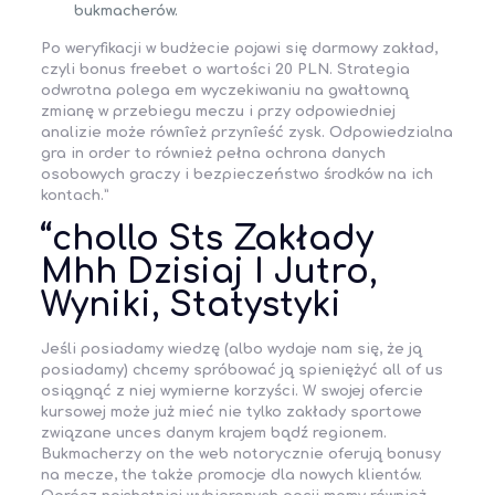
bukmacherów.
Po weryfikacji w budżecie pojawi się darmowy zakład,
czyli bonus freebet o wartości 20 PLN. Strategia
odwrotna polega em wyczekiwaniu na gwałtowną
zmianę w przebiegu meczu i przy odpowiedniej
analizie może równîeż przynîeść zysk. Odpowiedzialna
gra in order to również pełna ochrona danych
osobowych graczy i bezpieczeństwo środków na ich
kontach.”
“chollo Sts Zakłady
Mhh Dzisiaj I Jutro,
Wyniki, Statystyki
Jeśli posiadamy wiedzę (albo wydaje nam się, że ją
posiadamy) chcemy spróbować ją spieniężyć all of us
osiągnąć z niej wymierne korzyści. W swojej ofercie
kursowej może już mieć nie tylko zakłady sportowe
związane unces danym krajem bądź regionem.
Bukmacherzy on the web notorycznie oferują bonusy
na mecze, the także promocje dla nowych klientów.