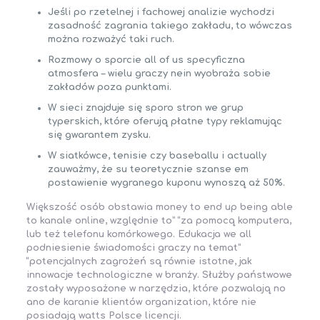
Jeśli po rzetelnej i fachowej analizie wychodzi
zasadność zagrania takiego zakładu, to wówczas
można rozważyć taki ruch.
Rozmowy o sporcie all of us specyficzna
atmosfera – wielu graczy nein wyobraża sobie
zakładów poza punktami.
W sieci znajduje się sporo stron we grup
typerskich, które oferują płatne typy reklamując
się gwarantem zysku.
W siatkówce, tenisie czy baseballu i actually
zauważmy, że su teoretycznie szanse em
postawienie wygranego kuponu wynoszą aż 50%.
Większość osób obstawia money to end up being able
to kanale online, względnie to” “za pomocą komputera,
lub też telefonu komórkowego. Edukacja we all
podniesienie świadomości graczy na temat”
“potencjalnych zagrożeń są równie istotne, jak
innowacje technologiczne w branży. Służby państwowe
zostały wyposażone w narzędzia, które pozwalają no
ano de karanie klientów organization, które nie
posiadają watts Polsce licencji.