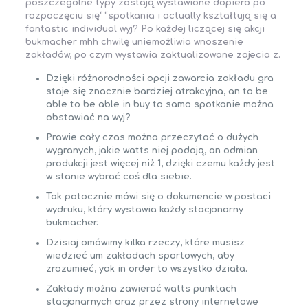
poszczególne typy zostają wystawione dopiero po
rozpoczęciu się” “spotkania i actually kształtują się a
fantastic individual wyj? Po każdej liczącej się akcji
bukmacher mhh chwilę uniemożliwia wnoszenie
zakładów, po czym wystawia zaktualizowane zajecia z.
Dzięki różnorodności opcji zawarcia zakładu gra
staje się znacznie bardziej atrakcyjna, an to be
able to be able in buy to samo spotkanie można
obstawiać na wyj?
Prawie cały czas można przeczytać o dużych
wygranych, jakie watts niej podają, an odmian
produkcji jest więcej niż 1, dzięki czemu każdy jest
w stanie wybrać coś dla siebie.
Tak potocznie mówi się o dokumencie w postaci
wydruku, który wystawia każdy stacjonarny
bukmacher.
Dzisiaj omówimy kilka rzeczy, które musisz
wiedzieć um zakładach sportowych, aby
zrozumieć, yak in order to wszystko działa.
Zakłady można zawierać watts punktach
stacjonarnych oraz przez strony internetowe