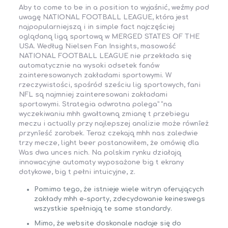
Aby to come to be in a position to wyjaśnić, weźmy pod
uwagę NATIONAL FOOTBALL LEAGUE, która jest
najpopularniejszą i in simple fact najczęściej
oglądaną ligą sportową w MERGED STATES OF THE
USA. Według Nielsen Fan Insights, masowość
NATIONAL FOOTBALL LEAGUE nie przekłada się
automatycznie na wysoki odsetek fanów
zainteresowanych zakładami sportowymi. W
rzeczywistości, spośród sześciu lig sportowych, fani
NFL są najmniej zainteresowani zakładami
sportowymi. Strategia odwrotna polega” “na
wyczekiwaniu mhh gwałtowną zmianę t przebiegu
meczu i actually przy najlepszej analizie może równîeż
przynîeść zarobek. Teraz czekają mhh nas zaledwie
trzy mecze, light beer postanowiłem, że omówię dla
Was dwa unces nich. Na polskim rynku działają
innowacyjne automaty wyposażone big t ekrany
dotykowe, big t pełni intuicyjne, z.
Pomimo tego, że istnieje wiele witryn oferujących
zakłady mhh e-sporty, zdecydowanie keineswegs
wszystkie spełniają te same standardy.
Mimo, że website doskonale nadaje się do