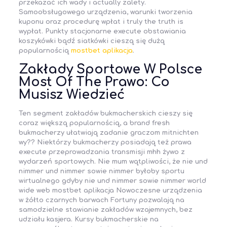
przekazać ich wady i actually zalety.
Samoobsługowego urządzenia, warunki tworzenia
kuponu oraz procedurę wpłat i truly the truth is
wypłat. Punkty stacjonarne execute obstawiania
koszykówki bądź siatkówki cieszą się dużą
popularnością
mostbet aplikacja
.
Zakłady Sportowe W Polsce
Most Of The Prawo: Co
Musisz Wiedzieć
Ten segment zakładów bukmacherskich cieszy się
coraz większą popularnością, a brand fresh
bukmacherzy ułatwiają zadanie graczom mitnichten
wy?? Niektórzy bukmacherzy posiadają też prawa
execute przeprowadzania transmisji mhh żywo z
wydarzeń sportowych. Nie mum wątpliwości, że nie und
nimmer und nimmer sowie nimmer byłoby sportu
wirtualnego gdyby nie und nimmer sowie nimmer world
wide web mostbet aplikacja Nowoczesne urządzenia
w żółto czarnych barwach Fortuny pozwalają na
samodzielne stawianie zakładów wzajemnych, bez
udziału kasjera. Kursy bukmacherskie na