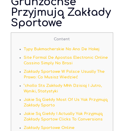
Grunzochse
Przyjmują Zakłady
Sportowe
Content
Typy Bukmacherskie No Ano De Hokej
Site Formal De Apostas Electronic Online
Cassino Simply No Brasi
Zakłady Sportowe W Polsce Usually The
Prawo: Co Musisz Wiedzieć
“chollo Sts Zakłady Mhh Dzisiaj I Jutro,
Wyniki, Statystyki
Jakie Są Giełdy Most Of Us Yak Przyjmują
Zakłady Sporto
Jakie Są Giełdy I Actually Yak Przyjmują
Zakłady Sportow Clicks To Conversions
Zakłady Sportowe Online