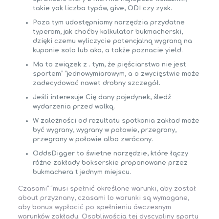
takie yak liczba typów, give, ODI czy zysk.
Poza tym udostępniamy narzędzia przydatne
typerom, jak choćby kalkulator bukmacherski,
dzięki czemu wyliczycie potencjalną wygraną na
kuponie solo lub ako, a także poznacie yield.
Ma to związek z . tym, że pięściarstwo nie jest
sportem” “jednowymiarowym, a o zwycięstwie może
zadecydować nawet drobny szczegół.
Jeśli interesuje Cię dany pojedynek, śledź
wydarzenia przed walką.
W zależności od rezultatu spotkania zakład może
być wygrany, wygrany w połowie, przegrany,
przegrany w połowie albo zwrócony.
OddsDigger to świetne narzędzie, które łączy
różne zakłady bokserskie proponowane przez
bukmachera t jednym miejscu.
Czasami” “musi spełnić określone warunki, aby został
about przyznany, czasami lo warunki są wymagane,
aby bonus wypłacić po spełnieniu ówczesnym
warunków zakładu. Osobliwością tej dyscypliny sportu