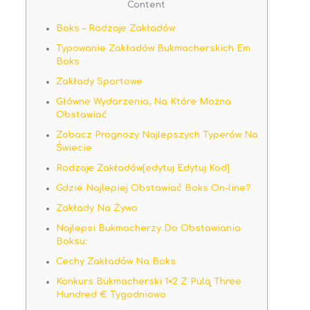
Content
Boks – Rodzaje Zakładów
Typowanie Zakładów Bukmacherskich Em
Boks
Zakłady Sportowe
Główne Wydarzenia, Na Które Można
Obstawiać
Zobacz Prognozy Najlepszych Typerów Na
Świecie
Rodzaje Zakładów[edytuj Edytuj Kod]
Gdzie Najlepiej Obstawiać Boks On-line?
Zakłady Na Żywo
Najlepsi Bukmacherzy Do Obstawiania
Boksu:
Cechy Zakładów Na Boks
Konkurs Bukmacherski 1×2 Z Pulą Three
Hundred € Tygodniowo