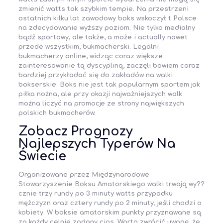
zmienić watts tak szybkim tempie. Na przestrzeni
ostatnich kilku lat zawodowy boks wskoczył t Polsce
na zdecydowanie wyższy poziom. Nie tylko medialny
bądź sportowy, ale także, a może i actually nawet
przede wszystkim, bukmacherski. Legalni
bukmacherzy online, widząc coraz większe
zainteresowanie tą dyscypliną, zaczęli bowiem coraz
bardziej przykładać się do zakładów na walki
bokserskie. Boks nie jest tak popularnym sportem jak
piłka nożna, ale przy okazji najważniejszych walk
można liczyć na promocje ze strony największych
polskich bukmacherów.
Zobacz Prognozy
Najlepszych Typerów Na
Świecie
Organizowane przez Międzynarodowe
Stowarzyszenie Boksu Amatorskiego walki trwają wy??
cznie trzy rundy po 3 minuty watts przypadku
mężczyzn oraz cztery rundy po 2 minuty, jeśli chodzi o
kobiety. W boksie amatorskim punkty przyznawane są
za każdy celnie zadany cios. Warto zwrócić uwagę, że