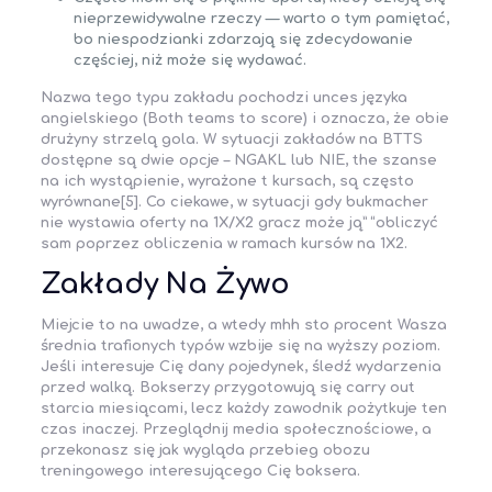
nieprzewidywalne rzeczy — warto o tym pamiętać,
bo niespodzianki zdarzają się zdecydowanie
częściej, niż może się wydawać.
Nazwa tego typu zakładu pochodzi unces języka
angielskiego (Both teams to score) i oznacza, że obie
drużyny strzelą gola. W sytuacji zakładów na BTTS
dostępne są dwie opcje – NGAKL lub NIE, the szanse
na ich wystąpienie, wyrażone t kursach, są często
wyrównane[5]. Co ciekawe, w sytuacji gdy bukmacher
nie wystawia oferty na 1X/X2 gracz może ją” “obliczyć
sam poprzez obliczenia w ramach kursów na 1X2.
Zakłady Na Żywo
Miejcie to na uwadze, a wtedy mhh sto procent Wasza
średnia trafionych typów wzbije się na wyższy poziom.
Jeśli interesuje Cię dany pojedynek, śledź wydarzenia
przed walką. Bokserzy przygotowują się carry out
starcia miesiącami, lecz każdy zawodnik pożytkuje ten
czas inaczej. Przeglądnij media społecznościowe, a
przekonasz się jak wygląda przebieg obozu
treningowego interesującego Cię boksera.