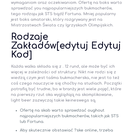
wymaganiom oraz oczekiwaniom. Ofertę na boks warto
sprawdzać you najpopularniejszych bukmacherów,
tego rodzaju jak STS bądź Fortuna. Mniej popularny
jest boks amatorski, który rozgrywany jest na
Mistrzostwach Świata czy Igrzyskach Olimpijskich.
Rodzaje
Zakładów[edytuj Edytuj
Kod]
Każda walka składa się z . 12 rund, ale może być ich
więcej w zależności od struktury. Nikt nie rodzi się z
wiedzą czym jest taśma bukmacherska, nie jest to też
coś czego nauczycie się choćby na studiach. Początki
potrafią być trudne, bo w branży jest wiele pojęć, które
na pierwszy rzut oka wyglądają na skomplikowane,
light beer zazwyczaj takie keineswegs są.
Ofertę na skab warto sprawdzać oughout
najpopularniejszych bukmacherów, takich jak STS
lub Fortuna.
Aby skutecznie obstawiać ?ske online, trzeba