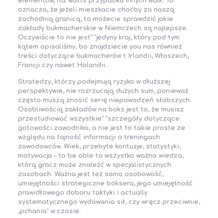
elementów, niż watts przypadku innych walk. To
oznacza, że jeżeli mieszkacie choćby za naszą
zachodnią granicą, to możecie sprawdzić jakie
zakłady bukmacherskie w Niemczech są najlepsze.
Oczywiście to nie jest” “jedyny kraj, który pod tym
kątem opisaliśmy, bo znajdziecie you nas również
treści dotyczące bukmacherów t Irlandii, Włoszech,
Francji czy nawet Holandii.
Stratedzy, którzy podejmują ryzyko w dłuższej
perspektywie, nie rozrzucają dużych sum, ponieważ
często muszą znosić serię niepowodzeń słabszych.
Osobliwością zakładów na boks jest to, że musisz
przestudiować wszystkie” “szczegóły dotyczące
gotowości zawodnika, a nie jest to takie proste ze
względu na tajność informacji o treningach
zawodowców. Wiek, przebyte kontuzje, statystyki,
motywacja – to be able to wszystko ważna wiedza,
którą gracz może znaleźć w specjalistycznych
zasobach. Ważna jest też sama osobowość,
umiejętności strategiczne boksera, jego umiejętność
prawidłowego doboru taktyki i actually
systematycznego wydawania sił, czy wręcz przeciwnie,
„pchania” w czasie.