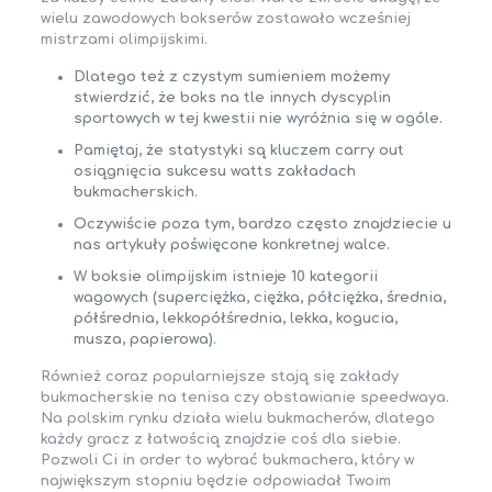
wielu zawodowych bokserów zostawało wcześniej
mistrzami olimpijskimi.
Dlatego też z czystym sumieniem możemy
stwierdzić, że boks na tle innych dyscyplin
sportowych w tej kwestii nie wyróżnia się w ogóle.
Pamiętaj, że statystyki są kluczem carry out
osiągnięcia sukcesu watts zakładach
bukmacherskich.
Oczywiście poza tym, bardzo często znajdziecie u
nas artykuły poświęcone konkretnej walce.
W boksie olimpijskim istnieje 10 kategorii
wagowych (superciężka, ciężka, półciężka, średnia,
półśrednia, lekkopółśrednia, lekka, kogucia,
musza, papierowa).
Również coraz popularniejsze stają się zakłady
bukmacherskie na tenisa czy obstawianie speedwaya.
Na polskim rynku działa wielu bukmacherów, dlatego
każdy gracz z łatwością znajdzie coś dla siebie.
Pozwoli Ci in order to wybrać bukmachera, który w
największym stopniu będzie odpowiadał Twoim