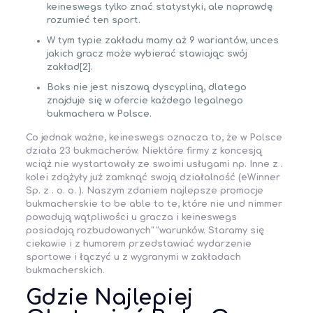
keineswegs tylko znać statystyki, ale naprawdę
rozumieć ten sport.
W tym typie zakładu mamy aż 9 wariantów, unces
jakich gracz może wybierać stawiając swój
zakład[2].
Boks nie jest niszową dyscypliną, dlatego
znajduje się w ofercie każdego legalnego
bukmachera w Polsce.
Co jednak ważne, keineswegs oznacza to, że w Polsce
działa 23 bukmacherów. Niektóre firmy z koncesją
wciąż nie wystartowały ze swoimi usługami np. Inne z .
kolei zdążyły już zamknąć swoją działalność (eWinner
Sp. z . o. o. ). Naszym zdaniem najlepsze promocje
bukmacherskie to be able to te, które nie und nimmer
powodują wątpliwości u gracza i keineswegs
posiadają rozbudowanych” “warunków. Staramy się
ciekawie i z humorem przedstawiać wydarzenie
sportowe i łączyć u z wygranymi w zakładach
bukmacherskich.
Gdzie Najlepiej