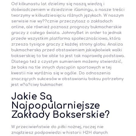
Od kilkunastu lat dzielimy się naszą wiedzą i
doświadczeniem w dziedzinie iGamingu, a nasze treści
tworzymy w kilkudziesięciu różnych językach. W naszym
serwisie nie wy??cznie przeczytasz o zakładach
online, ale również poznasz prognozy bukmacherskie
graczy z całego świata. JohnnyBet in order to jednak
przede wszystkim platforma społecznościowa, która
zrzesza tysiące graczy z każdej strony globu. Analiza
bukmacherska przed obstawieniem jakiejkolwiek walki
bokserskiej to be able to jest tak naprawdę podstawa.
Dlatego też z czystym sumieniem możemy stwierdzić,
że boks na tle innych dyscyplin sportowych w tej
kwestii nie wyróżnia się w ogóle. Do odnoszenia
znaczących sukcesów w obstawianiu boksu potrzebny
jest w?a?ciwy bukmacher.
Jakie Są
Najpopularniejsze
Zakłady Bokserskie?
W przeciwieństwie do piłki nożnej, raczej nie
znajdziesz podpowiedzi w historii H2H danych