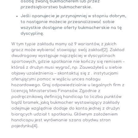
osobę zwaną bukmacherem lub przez
przedsiębiorstwo bukmacherskie.
Jeśli opanujecie je przynajmniej w stopniu dobrym,
to następnie możecie przeanalizować sobie
wszystkie dostępne oferty bukmacherskie na tę
dyscyplinę.
W tym typie zakładu mamy aż 9 wariantów, z jakich
gracz może wybierać stawiając swój zakład[2]. Zakład
dwudrogowy występuje najczęściej w dyscyplinach
sportowych, gdzie spotkanie nie kończy się remisem –
któraś z drużyn musi wygrać, np. Zauważyłeś u siebie
objawy uzależnienia – skontaktuj się z . instytucjami
oferującymi pomoc w wyjściu unces nałogu
hazardowego. Graj odpowiedzialnie u legalnych firm z
licencją Ministerstwa Finansów. Zgodnie z
podręcznikową definicją handicap to liczba punktów
bądź bramek, jaką bukmacher wystawiający zakłady
odejmuje względnie dodaje do konta jednej z drużyn
biorących udział t spotkaniu. Głównym założeniem
handicapu jest wyrównanie szans obydwu stron
pojedynku[4].