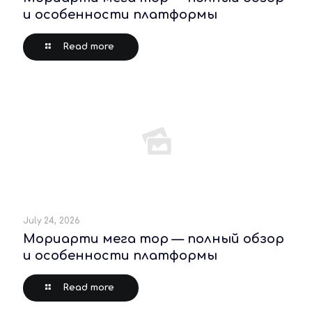
и особенности платформы
Read more
July 24, 2026
Мориарти мега тор — полный обзор
и особенности платформы
Read more