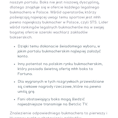
naszym portalu. Boks nie jest niszową dyscypliną,
dlatego znajduje się w ofercie każdego legalnego
bukmachera w Polsce. Wśród operatorów, którzy
poświęcają najwięcej uwagi temu sportowi jest mhh
pewno największy bukmacher w Polsce, czyli STS. Lider
wśród rankingów legalnych bukmacherów ma w swojej
bogatej ofercie szeroki wachlarz zakładów
bokserskich.
Dzięki temu dokonacie świadomego wyboru, w
jakim portalu bukmacherskim najlepiej założyć
konto.
Inny potentat na polskim rynku bukmacherskim,
który posiada świetną ofertę mhh boks to
Fortuna.
Dla wygranych w tych rozgrywkach przewidziane
są ciekawe nagrody rzeczowe, które na pewno
umilą grę.
Fani obstawiający boks mogą śledzić
najważniejsze transmisje na Betclic TV.
Znalezienie odpowiedniego bukmachera to pierwszy i