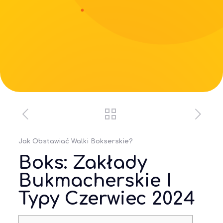
Jak Obstawiać Walki Bokserskie?
Boks: Zakłady
Bukmacherskie I
Typy Czerwiec 2024