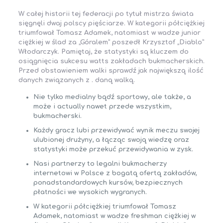
W całej historii tej federacji po tytuł mistrza świata
sięgnęli dwaj polscy pięściarze. W kategorii półciężkiej
triumfował Tomasz Adamek, natomiast w wadze junior
ciężkiej w ślad za „Góralem” poszedł Krzysztof „Diablo”
Włodarczyk. Pamiętaj, że statystyki są kluczem do
osiągnięcia sukcesu watts zakładach bukmacherskich.
Przed obstawieniem walki sprawdź jak największą ilość
danych związanych z . daną walką.
Nie tylko medialny bądź sportowy, ale także, a
może i actually nawet przede wszystkim,
bukmacherski.
Każdy gracz lubi przewidywać wynik meczu swojej
ulubionej drużyny, a łącząc swoją wiedzę oraz
statystyki może przekuć przewidywania w zysk.
Nasi partnerzy to legalni bukmacherzy
internetowi w Polsce z bogatą ofertą zakładów,
ponadstandardowych kursów, bezpiecznych
płatności we wysokich wygranych.
W kategorii półciężkiej triumfował Tomasz
Adamek, natomiast w wadze freshman ciężkiej w