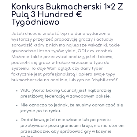
Konkurs Bukmacherski 1×2 Z
Pulą 3 Hundred €
Tygodniowo
Jeżeli chcecie znaleźć typ na dane wydarzenie,
wystarczy przejrzeć propozycję graczy i actually
sprawdzić który z nich ma najlepsze wskaźniki, takie
grunzochse liczba typów, yield, ODI czy zarobek.
Możecie także przeczytać analizę, jeżeli takową
podzielił się gracz w trakcie wrzucania typu do
systemu. To daje Wam ogląd, czy dany typer
faktycznie jest profesjonalistą i opiera swoje typy
bukmacherskie na analizie, lub gra na “chybił-trafił”.
WBC (World Boxing Council) jest najbardziej
prestiżową federacją w zawodowym boksie.
Nie oznacza to jednak, że musimy ograniczać się
jedynie po to rynku.
Dodatkowo, jeżeli mieszkacie lub po prostu
przebywacie poza granicami kraju, nic nie stoi em
przeszkodzie, aby spróbować gry w kasynie