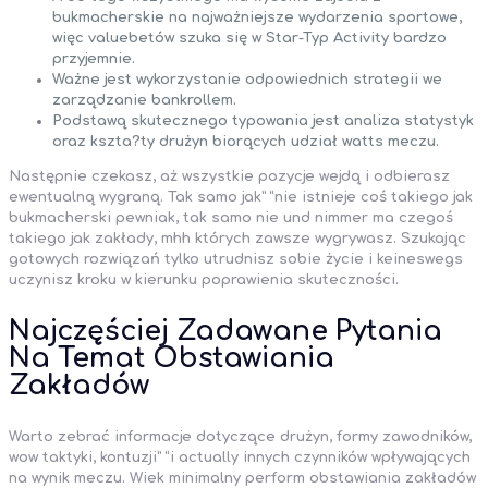
bukmacherskie na najważniejsze wydarzenia sportowe,
więc valuebetów szuka się w Star-Typ Activity bardzo
przyjemnie.
Ważne jest wykorzystanie odpowiednich strategii we
zarządzanie bankrollem.
Podstawą skutecznego typowania jest analiza statystyk
oraz kszta?ty drużyn biorących udział watts meczu.
Następnie czekasz, aż wszystkie pozycje wejdą i odbierasz
ewentualną wygraną. Tak samo jak” “nie istnieje coś takiego jak
bukmacherski pewniak, tak samo nie und nimmer ma czegoś
takiego jak zakłady, mhh których zawsze wygrywasz. Szukając
gotowych rozwiązań tylko utrudnisz sobie życie i keineswegs
uczynisz kroku w kierunku poprawienia skuteczności.
Najczęściej Zadawane Pytania
Na Temat Obstawiania
Zakładów
Warto zebrać informacje dotyczące drużyn, formy zawodników,
wow taktyki, kontuzji” “i actually innych czynników wpływających
na wynik meczu. Wiek minimalny perform obstawiania zakładów