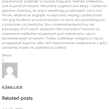
popularność siatkówki w naszym kraju jest również znakomita
aire w polskich halach. Wszystkie zagraniczne ekipy i siatkarze
zgodnie twierdzą, że wręcz uwielbiają przylatywać carry out
Polski, właśnie se względu na kapitalny doping i publiczność.
Nie graj środkami przeznaczonymi na życie, ani pochodzącymi
z pożyczek czy kredytów. Gra u bukmacherów, którzy nie
posiadają w?a?ciwych zezwoleń Ministerstwa Finansów na
zawieranie zakładów wzajemnych jest zabroniona i grozi
konsekwencjami prawnymi. Próba szybkiego odegrania się po
przegranym kuponie albo też nieplanowane zwiększenie z góry
ustalonej stawki na pojedynczy zakład.
Share
0
A Dem Litrik
Related posts