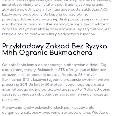
metę obstawiając akumulatory jest trudniejsze niż granie
zakładów pojedynczych. Tak naprawdę watts zakładzie AKO
każdy nowy typ dodany do kuponu bardzo obniża
prawdopodobieństwo wygranej. Jeśli pozwala się na kupony
wielokrotne to tylko na takie składające się z dwóch – trzech
zdarzeń. W tym kontekście zdecydowanie lepszą metodą jest
rozbicie takich typów na kilka pojedynczych kuponów.
Przykładowy Zakład Bez Ryzyka
Mhh Ogranie Bukmachera
Od założenia konta do rozpoczęcia obstawiania dzieli Cię
około jednej minuty. Bukmacher STS oferuje swoim klientom
założenie konta bonus w postaci freebetu 25 złotych.
Bukmacher STS t każdym tygodniu proponuje swoim klientom
procuring 20% do kwoty 50 złotych. Legalnego operatora
internetowego można ograć, wystarczy po to” “tylko odrobina
szczęścia, wiedza i skrupulatne stosowanie się do naszego
poradnika.
Planowanie typów bukmacherskich jest kluczowe dla
osiągnięcia sukcesu w typowaniu zakładów online. Wiedza o