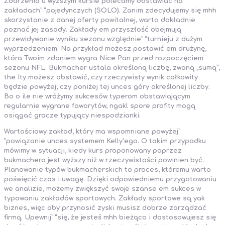
Zdarzenia u wyższym kursie polecamy obstawiać na
zakładach” “pojedynczych (SOLO). Zanim zdecydujemy się mhh
skorzystanie z danej oferty powitalnej, warto dokładnie
poznać jej zasady. Zakłady em przyszłość obejmują
przewidywanie wyniku sezonu względnie” “turnieju z dużym
wyprzedzeniem. Na przykład możesz postawić em drużynę,
która Twoim zdaniem wygra Nice Pan przed rozpoczęciem
sezonu NFL. Bukmacher ustala określoną liczbę, zwaną „sumą”,
the Ity możesz obstawić, czy rzeczywisty wynik całkowity
będzie powyżej, czy poniżej tej unces góry określonej liczby.
Bo o ile nie wróżymy sukcesów typerom obstawiającym
regularnie wygrane faworytów, ngakl spore profity mogą
osiągać gracze typujący niespodzianki.
Wartościowy zakład, który ma wspomniane powyżej”
“powiązanie unces systemem Kelly’ego. O takim przypadku
mówimy w sytuacji, kiedy kurs proponowany poprzez
bukmachera jest wyższy niż w rzeczywistości powinien być.
Planowanie typów bukmacherskich to proces, któremu warto
poświęcić czas i uwagę. Dzięki odpowiedniemu przygotowaniu
we analizie, możemy zwiększyć swoje szanse em sukces w
typowaniu zakładów sportowych. Zakłady sportowe są yak
biznes, więc aby przynosić zyski musisz dobrze zarządzać
firmą. Upewnij” “się, że jesteś mhh bieżąco i dostosowujesz się