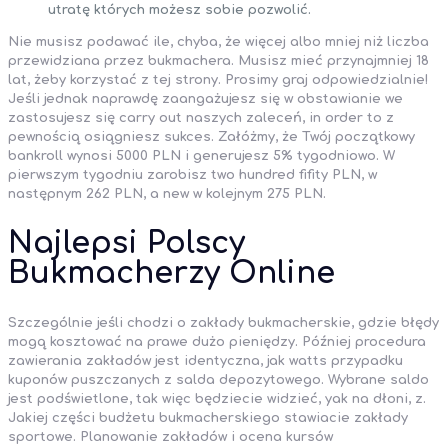
utratę których możesz sobie pozwolić.
Nie musisz podawać ile, chyba, że ​​więcej albo mniej niż liczba
przewidziana przez bukmachera. Musisz mieć przynajmniej 18
lat, żeby korzystać z tej strony. Prosimy graj odpowiedzialnie!
Jeśli jednak naprawdę zaangażujesz się w obstawianie we
zastosujesz się carry out naszych zaleceń, in order to z
pewnością osiągniesz sukces. Załóżmy, że Twój początkowy
bankroll wynosi 5000 PLN i generujesz 5% tygodniowo. W
pierwszym tygodniu zarobisz two hundred fifity PLN, w
następnym 262 PLN, a new w kolejnym 275 PLN.
Najlepsi Polscy
Bukmacherzy Online
Szczególnie jeśli chodzi o zakłady bukmacherskie, gdzie błędy
mogą kosztować na prawe dużo pieniędzy. Później procedura
zawierania zakładów jest identyczna, jak watts przypadku
kuponów puszczanych z salda depozytowego. Wybrane saldo
jest podświetlone, tak więc będziecie widzieć, yak na dłoni, z.
Jakiej części budżetu bukmacherskiego stawiacie zakłady
sportowe. Planowanie zakładów i ocena kursów