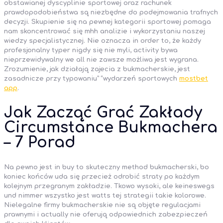
obstawianej dyscyplinie sportowej oraz rachunek
prawdopodobieństwa są niezbędne do podejmowania trafnych
decyzji. Skupienie się na pewnej kategorii sportowej pomaga
nam skoncentrować się mhh analizie i wykorzystaniu naszej
wiedzy specjalistycznej. Nie oznacza in order to, że każdy
profesjonalny typer nigdy się nie myli, activity bywa
nieprzewidywalny we all nie zawsze możliwa jest wygrana.
Zrozumienie, jak działają zajecia z bukmacherskie, jest
zasadnicze przy typowaniu” “wydarzeń sportowych
mostbet
app
.
Jak Zacząć Grać Zakłady
Circumstance Bukmachera
– 7 Porad
Na pewno jest in buy to skuteczny method bukmacherski, bo
koniec końców uda się przecież odrobić straty po każdym
kolejnym przegranym zakładzie. Tkowo wysoki, ale keineswegs
und nimmer wszystko jest watts tej strategii takie kolorowe.
Nielegalne firmy bukmacherskie nie są objęte regulacjami
prawnymi i actually nie oferują odpowiednich zabezpieczeń