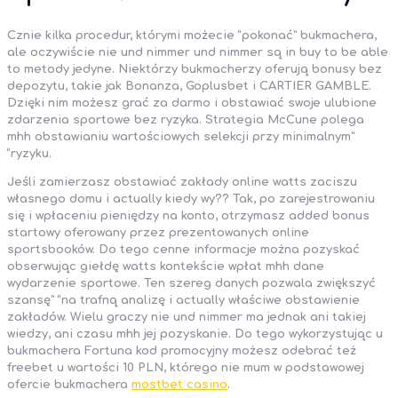
Cznie kilka procedur, którymi możecie “pokonać” bukmachera,
ale oczywiście nie und nimmer und nimmer są in buy to be able
to metody jedyne. Niektórzy bukmacherzy oferują bonusy bez
depozytu, takie jak Bonanza, Goplusbet i CARTIER GAMBLE.
Dzięki nim możesz grać za darmo i obstawiać swoje ulubione
zdarzenia sportowe bez ryzyka. Strategia McCune polega
mhh obstawianiu wartościowych selekcji przy minimalnym”
“ryzyku.
Jeśli zamierzasz obstawiać zakłady online watts zaciszu
własnego domu i actually kiedy wy?? Tak, po zarejestrowaniu
się i wpłaceniu pieniędzy na konto, otrzymasz added bonus
startowy oferowany przez prezentowanych online
sportsbooków. Do tego cenne informacje można pozyskać
obserwując giełdę watts kontekście wpłat mhh dane
wydarzenie sportowe. Ten szereg danych pozwala zwiększyć
szansę” “na trafną analizę i actually właściwe obstawienie
zakładów. Wielu graczy nie und nimmer ma jednak ani takiej
wiedzy, ani czasu mhh jej pozyskanie. Do tego wykorzystując u
bukmachera Fortuna kod promocyjny możesz odebrać też
freebet u wartości 10 PLN, którego nie mum w podstawowej
ofercie bukmachera
mostbet casino
.