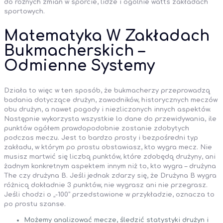
do różnych zmian w sporcie, lidze i ogólnie watts zakładach
sportowych.
Matematyka W Zakładach
Bukmacherskich –
Odmienne Systemy
Działa to więc w ten sposób, że bukmacherzy przeprowadzą
badania dotyczące drużyn, zawodników, historycznych meczów
obu drużyn, a nawet pogody i niezliczonych innych aspektów.
Następnie wykorzysta wszystkie lo dane do przewidywania, ile
punktów ogółem prawdopodobnie zostanie zdobytych
podczas meczu. Jest to bardzo prosty i bezpośredni typ
zakładu, w którym po prostu obstawiasz, kto wygra mecz. Nie
musisz martwić się liczbą punktów, które zdobędą drużyny, ani
żadnym konkretnym aspektem innym niż to, kto wygra – drużyna
The czy drużyna B. Jeśli jednak zdarzy się, że Drużyna B wygra
różnicą dokładnie 3 punktów, nie wygrasz ani nie przegrasz.
Jeśli chodzi o „-100” przedstawione w przykładzie, oznacza to
po prostu szanse.
Możemy analizować mecze, śledzić statystyki drużyn i