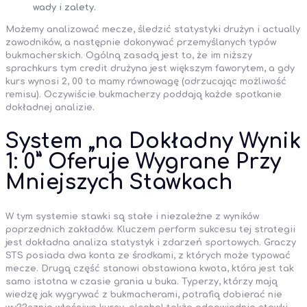
wady i zalety.
Możemy analizować mecze, śledzić statystyki drużyn i actually
zawodników, a następnie dokonywać przemyślanych typów
bukmacherskich. Ogólną zasadą jest to, że im niższy
sprachkurs tym credit drużyna jest większym faworytem, a gdy
kurs wynosi 2, 00 to mamy równowagę (odrzucając możliwość
remisu). Oczywiście bukmacherzy poddają każde spotkanie
dokładnej analizie.
System „na Dokładny Wynik
1: 0” Oferuje Wygrane Przy
Mniejszych Stawkach
W tym systemie stawki są stałe i niezależne z wyników
poprzednich zakładów. Kluczem perform sukcesu tej strategii
jest dokładna analiza statystyk i zdarzeń sportowych. Graczy
STS posiada dwa konta ze środkami, z których może typować
mecze. Drugą część stanowi obstawiona kwota, która jest tak
samo istotna w czasie grania u buka. Typerzy, którzy mają
wiedzę jak wygrywać z bukmacherami, potrafią dobierać nie