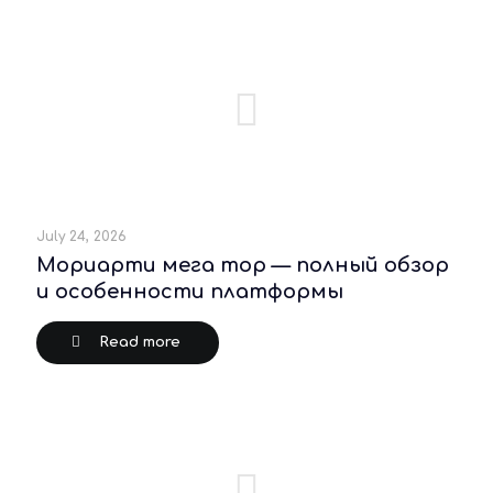
July 24, 2026
Мориарти мега тор — полный обзор
и особенности платформы
Read more