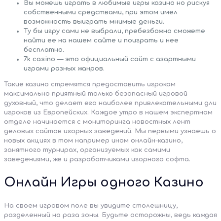
Вы можешь играть в любимые игры казино но рискуя
собственными средствами, при этом имел
возможность выиграть мнимые деньги.
Ту бы игру сами не выбрали, пребезбожно сможете
найти ее на нашем сайте и поиграть и нее
бесплатно.
7k casino — это официальный сайт с азартными
играми разных жанров.
Такие казино стремятся предоставить игрокам
максимально приятный только безопасный игровой
духовный, что делает его наиболее привлекательными дли
игроков из Европейских. Каждое утро в нашем экспертном
отделе начинается с мониторинга новостных лент
деловых сайтов игорных заведений. Мы первыми узнаешь о
новых акциях в том например ином онлайн-казино,
занятного турнирах, организуемых как самими
заведениями, же и разработчиками игорного софта.
Онлайн Игры одного Казино
На своем игровом поле вы увидите столешницу,
разделенный на раза зоны. Будьте осторожны, ведь каждая