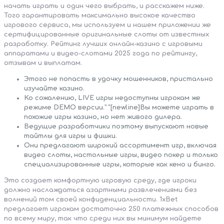
начать играть и один чего выбрать, и расскажем ниже.
Того гарантировать максимально высокое качество
игрового сервиса, мы используем и нашем приложении же
сертифицированные оригинальные слоты от известных
разработку. Рейтинг лучших онлайн-казино с игровыми
аппаратами и видео-слотами 2025 года по рейтингу,
отзывам и выплатам.
Этого не попасть в удочку мошенников, пристально
изучайте казино.
Ко сожалению, LIVE игры недоступны игрокам же
режиме DEMO версии.” “[newline]Вы можете играть в
похожие игры казино, но нет живого дилера.
Ведущие разработчики поэтому выпускают новые
тайтлы для игры и фишки.
Они предлагают широкий ассортимент игр, включая
видео слоты, настольные игры, видео покер и только
специализированные игры, которые как кено и бинго.
Это создает комфортную игровую среду, где игроки
должно наслаждаться азартными развлечениями без
волнений том своей конфиденциальности. 1xBet
предлагает игрокам достаточно 250 платежных способов
по всему миру, так что среди них вы минимум найдете