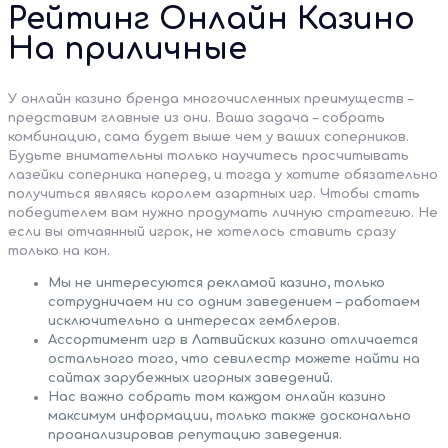
Рейтинг Онлайн Казино
На приличные
У онлайн казино бренда многочисленных преимуществ –
представим главные из они. Ваша задача – собрать
комбинацию, сама будет выше чем у ваших соперников.
Будьте внимательны только научитесь просчитывать
лазейки соперника наперед, и тогда у хотите обязательно
получиться являясь королем азартных игр. Чтобы стать
победителем вам нужно продумать личную стратегию. Не
если вы отчаянный игрок, не хотелось ставить сразу
только на кон.
Мы не интересуются рекламой казино, только
сотрудничаем ни со одним заведением – работаем
исключительно а интересах гемблеров.
Ассортимент игр в Латвийских казино отличается
остального того, что севилестр можете найти на
сайтах зарубежных игорных заведений.
Нас важно собрать том каждом онлайн казино
максимум информации, только также досконально
проанализировав репутацию заведения.