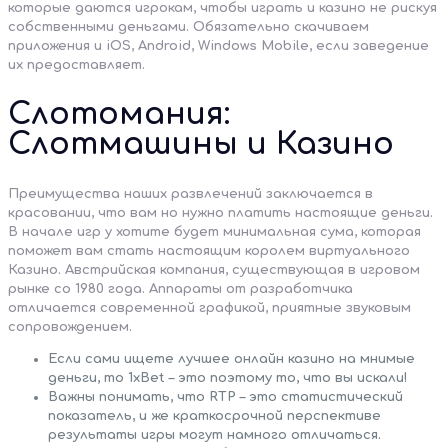
которые даются игрокам, чтобы играть и казино не рискуя
собственными деньгами. Обязательно скачиваем
приложения и iOS, Android, Windows Mobile, если заведение
их предоставляет.
Слотомания:
Слотмашины и Казино
Преимущества наших развлечений заключается в
красовании, что вам но нужно платить настоящие деньги.
В начале игр у хотите будет минимальная сума, которая
поможет вам стать настоящим королем виртуального
Казино. Австрийская компания, существующая в игровом
рынке со 1980 года. Аппараты от разработчика
отличается современной графикой, приятные звуковым
сопровождением.
Если сами ищете лучшее онлайн казино на мнимые
деньги, то 1xBet – это поэтому то, что вы искали!
Важны понимать, что RTP – это статистический
показатель, и же краткосрочной перспективе
результаты игры могут намного отличаться.