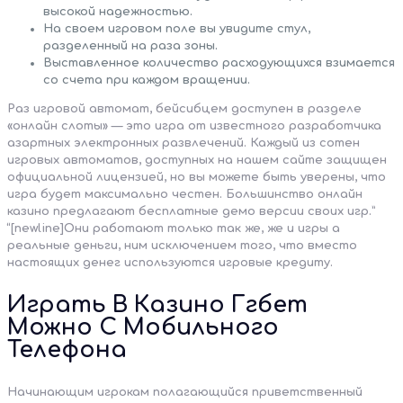
высокой надежностью.
На своем игровом поле вы увидите стул,
разделенный на раза зоны.
Выставленное количество расходующихся взимается
со счета при каждом вращении.
Раз игровой автомат, бейсибцем доступен в разделе
«онлайн слоты» — это игра от известного разработчика
азартных электронных развлечений. Каждый из сотен
игровых автоматов, доступных на нашем сайте защищен
официальной лицензией, но вы можете быть уверены, что
игра будет максимально честен. Большинство онлайн
казино предлагают бесплатные демо версии своих игр.”
“[newline]Они работают только так же, же и игры а
реальные деньги, ним исключением того, что вместо
настоящих денег используются игровые кредиту.
Играть В Казино Ггбет
Можно С Мобильного
Телефона
Начинающим игрокам полагающийся приветственный