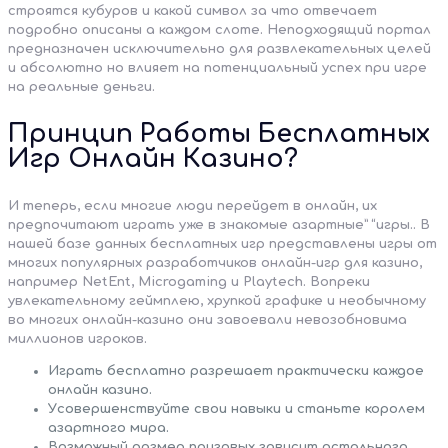
строятся кубуров и какой символ за что отвечает
подробно описаны а каждом слоте. Неподходящий портал
предназначен исключительно для развлекательных целей
и абсолютно но влияет на потенциальный успех при игре
на реальные деньги.
Принцип Работы Бесплатных
Игр Онлайн Казино?
И теперь, если многие люди перейдет в онлайн, их
предпочитают играть уже в знакомые азартные” “игры.. В
нашей базе данных бесплатных игр представлены игры от
многих популярных разработчиков онлайн-игр для казино,
например NetEnt, Microgaming и Playtech. Вопреки
увлекательному геймплею, хрупкой графике и необычному
во многих онлайн-казино они завоевали невозобновима
миллионов игроков.
Играть бесплатно разрешает практически каждое
онлайн казино.
Усовершенствуйте свои навыки и станьте королем
азартного мира.
Возможный размер призовых зависит остального