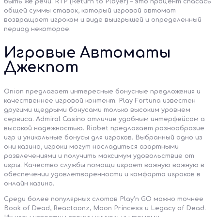
быть же речи. RTP (Return to Player) – это процент спасась
общей суммы ставок, который игровой автомат
возвращает игрокам и виде выигрышей и определенный
период некоторое.
Игровые Автоматы
Джекпот
Onion предлагает интересные бонусные предложения и
качественнее игровой контент. Play Fortuna известен
другими щедрыми бонусами только высоким уровнем
сервиса. Admiral Casino отличие удобным интерфейсом а
высокой надежностью. Riobet предлагает разнообразие
игр и уникальные бонусы для игроков. Выбранный одно из
они казино, игроки могут насладиться азартными
развлечениями и получить максимум удовольствие от
игры. Качество службы помощи играет важную важную в
обеспечении удовлетворенности и комфорта игроков в
онлайн казино.
Среди более популярных слотов Play’n GO можно точнее
Book of Dead, Reactoonz, Moon Princess и Legacy of Dead.