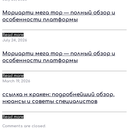
Мориарти мега тор — полный обзор и
особенности платформы
Read more
July 24, 2026
Мориарти мега тор — полный обзор и
особенности платформы
Read more
March 19, 2026
ссылка н кракен: подробнейший обзор,
нюансы и советы специалистов
Read more
Comments are closed.