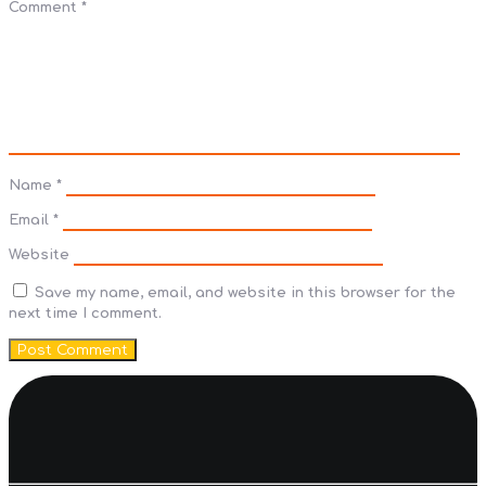
Comment
*
Name
*
Email
*
Website
Save my name, email, and website in this browser for the
next time I comment.