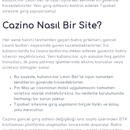
kullanıcılar Leon Bet’te oyun oynarken kendilerini güvende
hissedebilirler. Yeni giriş adresini kontrol ederek Tipobet
sitesine giriş yapıyorsunuz.
Cazino Nasıl Bir Site?
Her sene belirli testlerden geçen bahis şirketleri, güncel
lisans kodları sayesinde güven tazelemektedirler. Siz
kullanıcılarda bu lisans kodlarına dikkat ederek güvenilir bahis
sitenizi seçebilirsiniz. Yeni kullanıcılar için sunulan hoş geldin
bonusları, ilk para yatırma işlemlerinde ekstra bonuslar veya
ücretsiz dönüşler sunar.
Bu sayede, kullanıcılar Leon Bet’te oyun oynarken
kendilerini güvende hissedebilirler.
Pin Way up casinonun mobil uygulamasını tamamen
ücretsiz olarak indirebilirsiniz, bu nedenle kurulumunda
herhangi bir sorun yoktur.
Tipobet sitesine giriş yapmanın birçok farklı ve kolay
yolu mevcuttur.
Cazino güncel giriş adresi değişikliği ana sayfa üzerinden BTK
kısıtlaması platforma ulaşmadan öncesinde duyurulur. Bahis