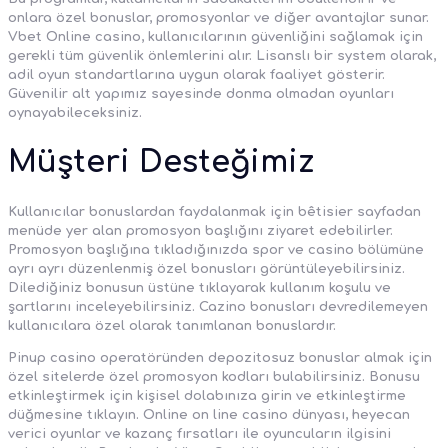
onlara özel bonuslar, promosyonlar ve diğer avantajlar sunar.
Vbet Online casino, kullanıcılarının güvenliğini sağlamak için
gerekli tüm güvenlik önlemlerini alır. Lisanslı bir system olarak,
adil oyun standartlarına uygun olarak faaliyet gösterir.
Güvenilir alt yapımız sayesinde donma olmadan oyunları
oynayabileceksiniz.
Müşteri Desteğimiz
Kullanıcılar bonuslardan faydalanmak için bêtisier sayfadan
menüde yer alan promosyon başlığını ziyaret edebilirler.
Promosyon başlığına tıkladığınızda spor ve casino bölümüne
ayrı ayrı düzenlenmiş özel bonusları görüntüleyebilirsiniz.
Dilediğiniz bonusun üstüne tıklayarak kullanım koşulu ve
şartlarını inceleyebilirsiniz. Cazino bonusları devredilemeyen
kullanıcılara özel olarak tanımlanan bonuslardır.
Pinup casino operatöründen depozitosuz bonuslar almak için
özel sitelerde özel promosyon kodları bulabilirsiniz. Bonusu
etkinleştirmek için kişisel dolabınıza girin ve etkinleştirme
düğmesine tıklayın. Online on line casino dünyası, heyecan
verici oyunlar ve kazanç fırsatları ile oyuncuların ilgisini