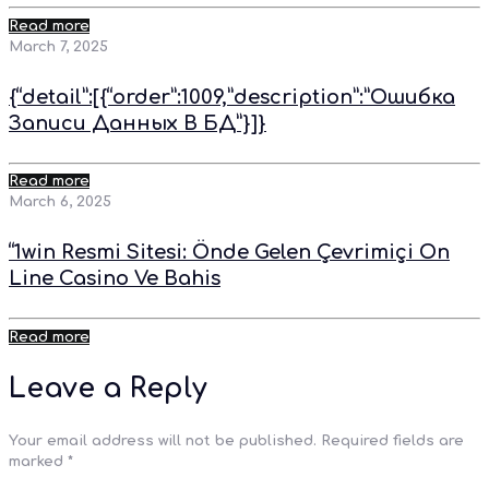
Read more
March 7, 2025
{“detail”:[{“order”:1009,”description”:”Ошибка
Записи Данных В БД”}]}
Read more
March 6, 2025
“1win Resmi Sitesi: Önde Gelen Çevrimiçi On
Line Casino Ve Bahis
Read more
Leave a Reply
Your email address will not be published.
Required fields are
marked
*