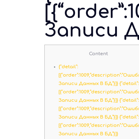
[{“order”:
Записи Д
Content
{“detail”:
[{“order”:1009,”description”:”Ошиб
Записи Данных В БД”}]} {“detail”:
[{“order”:1009,”description”:”Ошиб
Записи Данных В БД”}]} {“detail”:
[{“order”:1009,”description”:”Ошиб
Записи Данных В БД”}]} {“detail”:
[{“order”:1009,”description”:”Ошиб
Записи Данных В БД”}]}