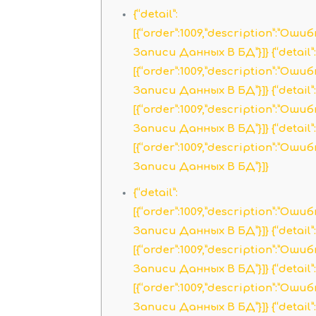
{“detail”:
[{“order”:1009,”description”:”Ошиб
Записи Данных В БД”}]} {“detail”:
[{“order”:1009,”description”:”Ошиб
Записи Данных В БД”}]} {“detail”:
[{“order”:1009,”description”:”Ошиб
Записи Данных В БД”}]} {“detail”:
[{“order”:1009,”description”:”Ошиб
Записи Данных В БД”}]}
{“detail”:
[{“order”:1009,”description”:”Ошиб
Записи Данных В БД”}]} {“detail”:
[{“order”:1009,”description”:”Ошиб
Записи Данных В БД”}]} {“detail”:
[{“order”:1009,”description”:”Ошиб
Записи Данных В БД”}]} {“detail”: