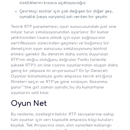
özelliklerini kısaca açıklayacağız.
Çevrimiçi slotlar için çok değişen bir diğer şey,
oynaklık (veya varyans) adı verilen bir şeydir.
Teorik RTP parametresi, oyun sunucusundaki just one
milyar turun simülasyonundan ayarlanır. Bir kumar
yetkilisinden lisans almak için oyun sağlayıcının
sertifikasyon sürecinden geçmesi ve bağımsız bir
denetçinin oyun sunucusu simülasyonunu kontrol
etmesi gerekir. Bu denetim daha sonra duyurulan
RTP’nin doğru olduğunu doğrular. Farklı türlerde
yüksek RTP’li on line casino oyunlarından oluşan daha
geniş bir yelpaze mi arıyorsunuz? En İyi Dereceli
Oyunlar bölümümüze gidin empieza tercih ettiğiniz
filtreleri seçin ve RTP’ye göre sıralayın. Kazanma
şansı” “the girl zaman aynıdır, bu da kumarhane
oyunlarını adil kılar.
Oyun Net
Bu nedenle, özelleştirilebilir RTP seviyelerine sahip
tüm oyunlar için veri topladık empieza bilgi kutuları
koyduk. Tek ihtiyacınız olan, slot oynarken kullanışlı