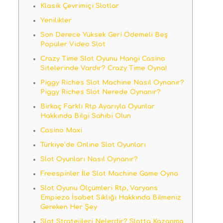
Klasik Çevrimiçi Slotlar
Yenilikler
Son Derece Yüksek Geri Ödemeli Beş
Popüler Video Slot
Crazy Time Slot Oyunu Hangi Casino
Sitelerinde Vardır? Crazy Time Oyna!
Piggy Riches Slot Machine Nasıl Oynanır?
Piggy Riches Slot Nerede Oynanır?
Birkaç Farklı Rtp Ayarıyla Oyunlar
Hakkında Bilgi Sahibi Olun
Casino Maxi
Türkiye’de Online Slot Oyunları
Slot Oyunları Nasıl Oynanır?
Freespinler İle Slot Machine Game Oyna
Slot Oyunu Ölçümleri Rtp, Varyans
Empieza İsabet Sıklığı Hakkında Bilmeniz
Gereken Her Şey
Slot Stratejileri Nelerdir? Slotta Kazanma