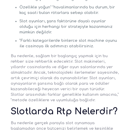
Özellikle yoğun” “havalimanlarında bu durum, bir
kaç saati bulan rötarlara sebep olabilir.
Slot oyunları, şans faktörüne dayalı oyunlar
olduğu için herhangi bir stratejiyle kazanmanız
mümkün değildir.
“Farklı kategorilerde binlerce slot machine oyunu
ile casinoya ilk adımınızı atabilirsiniz.
Bu nedenle, sağlam bir başlangıç yapmak için bu
rehber size rehberlik edecektir. Slot makineleri,
yıllardır casinolarda ve diğer oyun salonlarında yer
almaktadır. Ancak, teknolojideki ilerlemeler sayesinde,
artık çevrimiçi olarak da oynanabilirler. Slot oyunları,
oynayanların şansına bağlı olarak para ve ödüller
kazanabileceği heyecan verici bir oyun türüdür.
Slotlar arasındaki farklar genellikle kullanım amacına,”
“metode özelliklere ve uyumluluğa bağlıdır.
Slotlarda Rtp Nelerdir?
Bu nedenle gerçek parayla slot oynamaya
başlamadan önce bütçenizi belirlemek ve kesinlikle