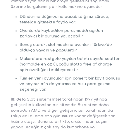
kombinasyonlarının bir araya gelmesini sağlamak
üzerine kurgulanmış bir kollu makine oyunudur.
Döndürme düğmesine basabildiğiniz sürece,
temelde gitmekte fayda var.
Oyunlarda kaybedilen para, maddi açıdan
zorlayıcı bir duruma yol açabilir.
Sonuç olarak, slot machine oyunları Türkiye’de
oldukça yaygın ve popülerdir.
Makaralara rastgele yayılan belirli sayıda scatter
(normalde en az 3), çoğu slotta free of charge
spin özelliğini tetikleyecektir.
Tüm en yeni oyuncular için cömert bir kayıt bonusu
ve sayısız afin de yatırma ve hızlı para çekme
seçeneği var.
İlk defa Slot sistemi Intel tarafından 1997 yılında
geliştirilip kullanılan bir sitemdir. Bu sistem daha
sonradan AMD ve diğer geliştiriciler tarafından da
takip edildi empieza günümüze kadar değişerek son
haline ulaştı. Bununla birlikte, aralarından seçim
yapabileceğiniz çok sayıda kumarhane va.