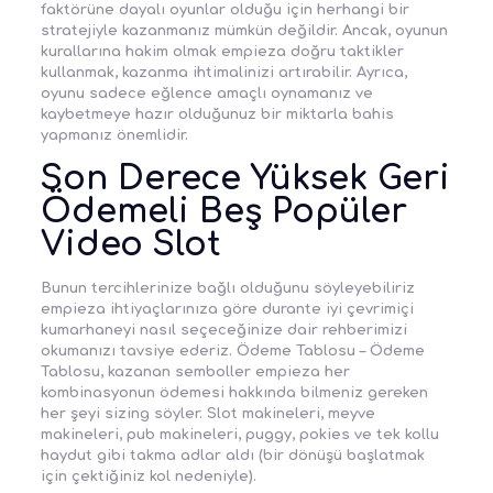
faktörüne dayalı oyunlar olduğu için herhangi bir
stratejiyle kazanmanız mümkün değildir. Ancak, oyunun
kurallarına hakim olmak empieza doğru taktikler
kullanmak, kazanma ihtimalinizi artırabilir. Ayrıca,
oyunu sadece eğlence amaçlı oynamanız ve
kaybetmeye hazır olduğunuz bir miktarla bahis
yapmanız önemlidir.
Son Derece Yüksek Geri
Ödemeli Beş Popüler
Video Slot
Bunun tercihlerinize bağlı olduğunu söyleyebiliriz
empieza ihtiyaçlarınıza göre durante iyi çevrimiçi
kumarhaneyi nasıl seçeceğinize dair rehberimizi
okumanızı tavsiye ederiz. Ödeme Tablosu – Ödeme
Tablosu, kazanan semboller empieza her
kombinasyonun ödemesi hakkında bilmeniz gereken
her şeyi sizing söyler. Slot makineleri, meyve
makineleri, pub makineleri, puggy, pokies ve tek kollu
haydut gibi takma adlar aldı (bir dönüşü başlatmak
için çektiğiniz kol nedeniyle).