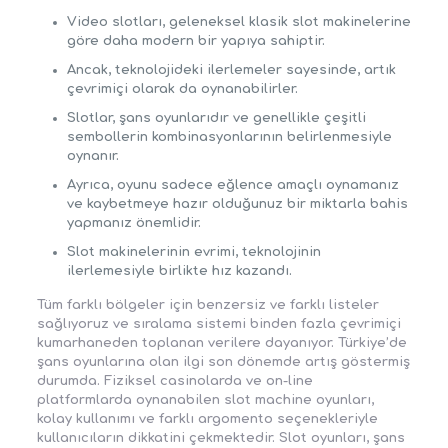
Video slotları, geleneksel klasik slot makinelerine
göre daha modern bir yapıya sahiptir.
Ancak, teknolojideki ilerlemeler sayesinde, artık
çevrimiçi olarak da oynanabilirler.
Slotlar, şans oyunlarıdır ve genellikle çeşitli
sembollerin kombinasyonlarının belirlenmesiyle
oynanır.
Ayrıca, oyunu sadece eğlence amaçlı oynamanız
ve kaybetmeye hazır olduğunuz bir miktarla bahis
yapmanız önemlidir.
Slot makinelerinin evrimi, teknolojinin
ilerlemesiyle birlikte hız kazandı.
Tüm farklı bölgeler için benzersiz ve farklı listeler
sağlıyoruz ve sıralama sistemi binden fazla çevrimiçi
kumarhaneden toplanan verilere dayanıyor. Türkiye’de
şans oyunlarına olan ilgi son dönemde artış göstermiş
durumda. Fiziksel casinolarda ve on-line
platformlarda oynanabilen slot machine oyunları,
kolay kullanımı ve farklı argomento seçenekleriyle
kullanıcıların dikkatini çekmektedir. Slot oyunları, şans