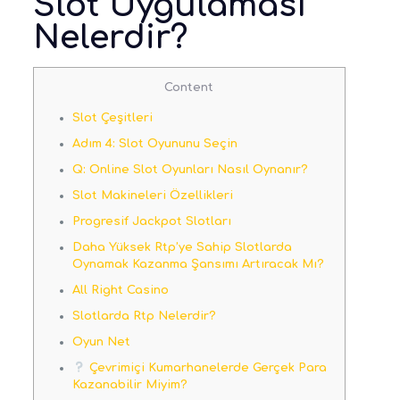
Slot Uygulaması
Nelerdir?
Content
Slot Çeşitleri
Adım 4: Slot Oyununu Seçin
Q: Online Slot Oyunları Nasıl Oynanır?
Slot Makineleri Özellikleri
Progresif Jackpot Slotları
Daha Yüksek Rtp’ye Sahip Slotlarda
Oynamak Kazanma Şansımı Artıracak Mı?
All Right Casino
Slotlarda Rtp Nelerdir?
Oyun Net
Çevrimiçi Kumarhanelerde Gerçek Para
Kazanabilir Miyim?