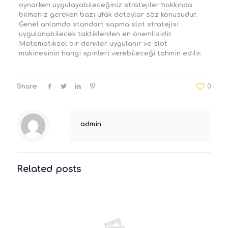
oynarken uygulayabileceğiniz stratejiler hakkında
bilmeniz gereken bazı ufak detaylar söz konusudur.
Genel anlamda standart sapma slot stratejisi
uygulanabilecek taktiklerden en önemlisidir.
Matematiksel bir denkler uygulanır ve slot
makinesinin hangi spinleri verebileceği tahmin edilir.
Share
0
admin
Related posts