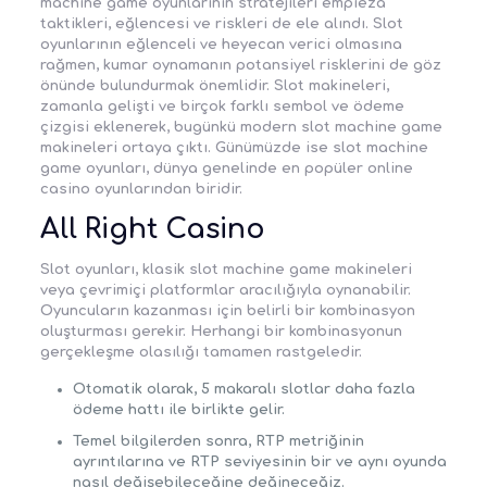
machine game oyunlarının stratejileri empieza
taktikleri, eğlencesi ve riskleri de ele alındı. Slot
oyunlarının eğlenceli ve heyecan verici olmasına
rağmen, kumar oynamanın potansiyel risklerini de göz
önünde bulundurmak önemlidir. Slot makineleri,
zamanla gelişti ve birçok farklı sembol ve ödeme
çizgisi eklenerek, bugünkü modern slot machine game
makineleri ortaya çıktı. Günümüzde ise slot machine
game oyunları, dünya genelinde en popüler online
casino oyunlarından biridir.
All Right Casino
Slot oyunları, klasik slot machine game makineleri
veya çevrimiçi platformlar aracılığıyla oynanabilir.
Oyuncuların kazanması için belirli bir kombinasyon
oluşturması gerekir. Herhangi bir kombinasyonun
gerçekleşme olasılığı tamamen rastgeledir.
Otomatik olarak, 5 makaralı slotlar daha fazla
ödeme hattı ile birlikte gelir.
Temel bilgilerden sonra, RTP metriğinin
ayrıntılarına ve RTP seviyesinin bir ve aynı oyunda
nasıl değişebileceğine değineceğiz.