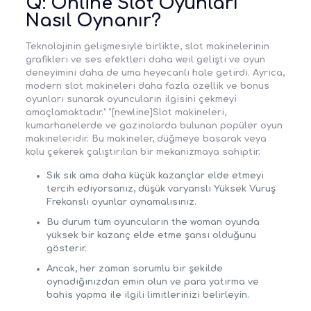
Q: Online Slot Oyunları
Nasıl Oynanır?
Teknolojinin gelişmesiyle birlikte, slot makinelerinin
grafikleri ve ses efektleri daha weil gelişti ve oyun
deneyimini daha de uma heyecanlı hale getirdi. Ayrıca,
modern slot makineleri daha fazla özellik ve bonus
oyunları sunarak oyuncuların ilgisini çekmeyi
amaçlamaktadır.” “[newline]Slot makineleri,
kumarhanelerde ve gazinolarda bulunan popüler oyun
makineleridir. Bu makineler, düğmeye basarak veya
kolu çekerek çalıştırılan bir mekanizmaya sahiptir.
Sık sık ama daha küçük kazançlar elde etmeyi
tercih ediyorsanız, düşük varyanslı Yüksek Vuruş
Frekanslı oyunlar oynamalısınız.
Bu durum tüm oyuncuların the woman oyunda
yüksek bir kazanç elde etme şansı olduğunu
gösterir.
Ancak, her zaman sorumlu bir şekilde
oynadığınızdan emin olun ve para yatırma ve
bahis yapma ile ilgili limitlerinizi belirleyin.