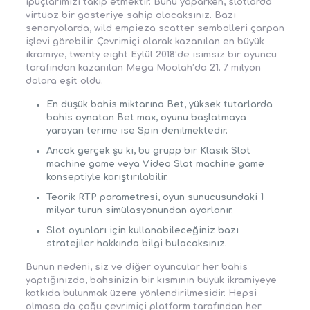
ipuçlarımızı takip etmektir. Bunu yaparken, slotlarda
virtüöz bir gösteriye sahip olacaksınız. Bazı
senaryolarda, wild empieza scatter sembolleri çarpan
işlevi görebilir. Çevrimiçi olarak kazanılan en büyük
ikramiye, twenty eight Eylül 2018’de isimsiz bir oyuncu
tarafından kazanılan Mega Moolah’da 21. 7 milyon
dolara eşit oldu.
En düşük bahis miktarına Bet, yüksek tutarlarda
bahis oynatan Bet max, oyunu başlatmaya
yarayan terime ise Spin denilmektedir.
Ancak gerçek şu ki, bu grupp bir Klasik Slot
machine game veya Video Slot machine game
konseptiyle karıştırılabilir.
Teorik RTP parametresi, oyun sunucusundaki 1
milyar turun simülasyonundan ayarlanır.
Slot oyunları için kullanabileceğiniz bazı
stratejiler hakkında bilgi bulacaksınız.
Bunun nedeni, siz ve diğer oyuncular her bahis
yaptığınızda, bahsinizin bir kısmının büyük ikramiyeye
katkıda bulunmak üzere yönlendirilmesidir. Hepsi
olmasa da çoğu çevrimiçi platform tarafından her