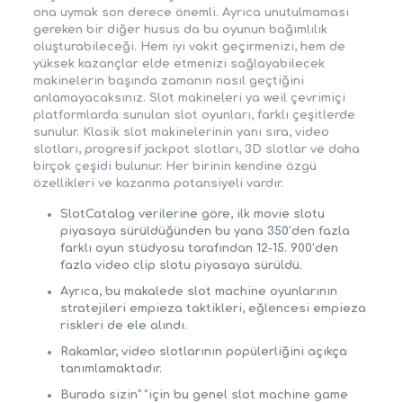
ona uymak son derece önemli. Ayrıca unutulmaması
gereken bir diğer husus da bu oyunun bağımlılık
oluşturabileceği. Hem iyi vakit geçirmenizi, hem de
yüksek kazançlar elde etmenizi sağlayabilecek
makinelerin başında zamanın nasıl geçtiğini
anlamayacaksınız. Slot makineleri ya weil çevrimiçi
platformlarda sunulan slot oyunları, farklı çeşitlerde
sunulur. Klasik slot makinelerinin yanı sıra, video
slotları, progresif jackpot slotları, 3D slotlar ve daha
birçok çeşidi bulunur. Her birinin kendine özgü
özellikleri ve kazanma potansiyeli vardır.
SlotCatalog verilerine göre, ilk movie slotu
piyasaya sürüldüğünden bu yana 350’den fazla
farklı oyun stüdyosu tarafından 12-15. 900’den
fazla video clip slotu piyasaya sürüldü.
Ayrıca, bu makalede slot machine oyunlarının
stratejileri empieza taktikleri, eğlencesi empieza
riskleri de ele alındı.
Rakamlar, video slotlarının popülerliğini açıkça
tanımlamaktadır.
Burada sizin” “için bu genel slot machine game