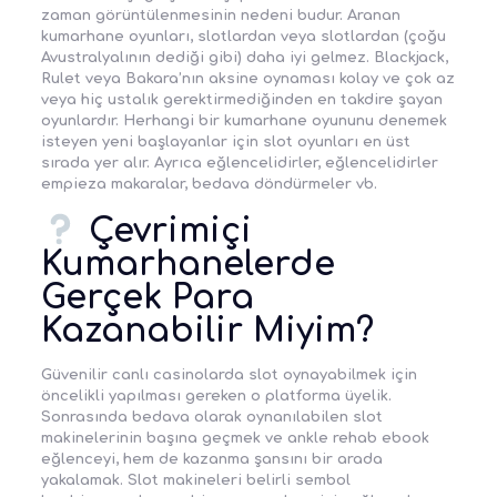
zaman görüntülenmesinin nedeni budur. Aranan
kumarhane oyunları, slotlardan veya slotlardan (çoğu
Avustralyalının dediği gibi) daha iyi gelmez. Blackjack,
Rulet veya Bakara’nın aksine oynaması kolay ve çok az
veya hiç ustalık gerektirmediğinden en takdire şayan
oyunlardır. Herhangi bir kumarhane oyununu denemek
isteyen yeni başlayanlar için slot oyunları en üst
sırada yer alır. Ayrıca eğlencelidirler, eğlencelidirler
empieza makaralar, bedava döndürmeler vb.
Çevrimiçi
Kumarhanelerde
Gerçek Para
Kazanabilir Miyim?
Güvenilir canlı casinolarda slot oynayabilmek için
öncelikli yapılması gereken o platforma üyelik.
Sonrasında bedava olarak oynanılabilen slot
makinelerinin başına geçmek ve ankle rehab ebook
eğlenceyi, hem de kazanma şansını bir arada
yakalamak. Slot makineleri belirli sembol