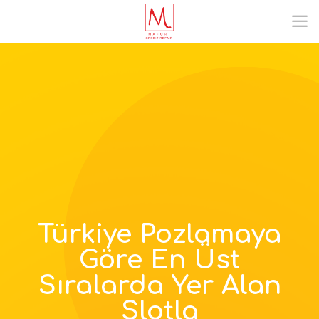
Türkiye Pozlamaya
Göre En Üst
Sıralarda Yer Alan
Slotla