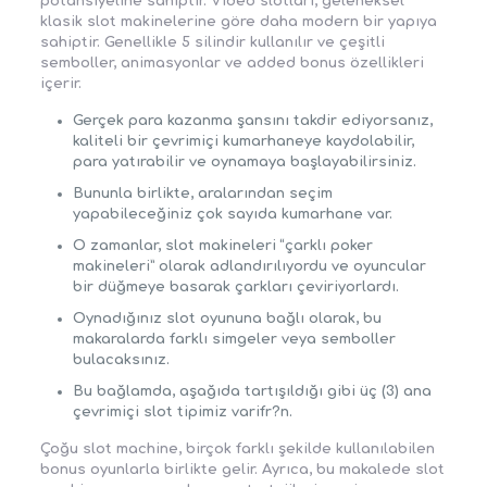
potansiyeline sahiptir. Video slotları, geleneksel
klasik slot makinelerine göre daha modern bir yapıya
sahiptir. Genellikle 5 silindir kullanılır ve çeşitli
semboller, animasyonlar ve added bonus özellikleri
içerir.
Gerçek para kazanma şansını takdir ediyorsanız,
kaliteli bir çevrimiçi kumarhaneye kaydolabilir,
para yatırabilir ve oynamaya başlayabilirsiniz.
Bununla birlikte, aralarından seçim
yapabileceğiniz çok sayıda kumarhane var.
O zamanlar, slot makineleri “çarklı poker
makineleri” olarak adlandırılıyordu ve oyuncular
bir düğmeye basarak çarkları çeviriyorlardı.
Oynadığınız slot oyununa bağlı olarak, bu
makaralarda farklı simgeler veya semboller
bulacaksınız.
Bu bağlamda, aşağıda tartışıldığı gibi üç (3) ana
çevrimiçi slot tipimiz varifr?n.
Çoğu slot machine, birçok farklı şekilde kullanılabilen
bonus oyunlarla birlikte gelir. Ayrıca, bu makalede slot