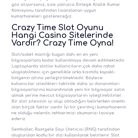
göz atıyorsanız, size yalnızca Birleşik Krallık Kumar
Komisyonu tarafından lisanslanan uygun
kumarhaneleri göstereceğiz.
Crazy Time Slot Oyunu
Hangi Casino Sitelerinde
Vardır? Crazy Time Oyna!
Slot/soket mantığı bugün dahi en en yeni
bilgisayarlara kadar kullanılmaya devam edilmektedir.
Laptoplarda slotlar kullanıcıların çok daha rahat
ulaşılabilmesi için genellikle arka kısımda kapaklı
bölgenin altına yerleştirilmektedir. Böylece
kullanıcılar istedikleri taktirde daha iyi donanımları
bilgisayarlarına kazandırarak yeni bir bilgisayar satın
almak yerine mevcut bilgisayarlarını iyileştirebilirler.
Bir slot sitesinin iyi olup olmadığını belirlerken önemli
olan birçok faktör vardır. İyi bir çevrimiçi kumarhanenin
ne olduğu nelerdir, rehberimizi okumanızı tavsiye
ederiz.
Semboller, Rastgele Sayı Üreticisi (RNG) tarafından
oluşturulan kodlu bir dizi kullanılarak belirlenir. Slot