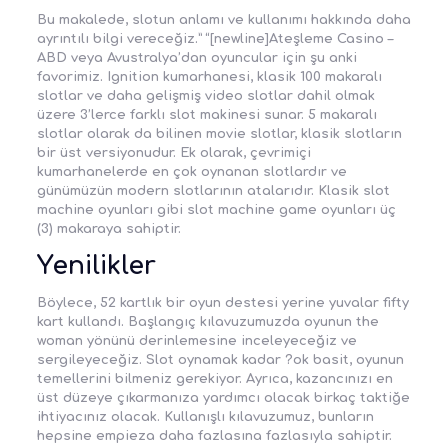
Bu makalede, slotun anlamı ve kullanımı hakkında daha
ayrıntılı bilgi vereceğiz.” “[newline]Ateşleme Casino –
ABD veya Avustralya’dan oyuncular için şu anki
favorimiz. Ignition kumarhanesi, klasik 100 makaralı
slotlar ve daha gelişmiş video slotlar dahil olmak
üzere 3’lerce farklı slot makinesi sunar. 5 makaralı
slotlar olarak da bilinen movie slotlar, klasik slotların
bir üst versiyonudur. Ek olarak, çevrimiçi
kumarhanelerde en çok oynanan slotlardır ve
günümüzün modern slotlarının atalarıdır. Klasik slot
machine oyunları gibi slot machine game oyunları üç
(3) makaraya sahiptir.
Yenilikler
Böylece, 52 kartlık bir oyun destesi yerine yuvalar fifty
kart kullandı. Başlangıç ​​kılavuzumuzda oyunun the
woman yönünü derinlemesine inceleyeceğiz ve
sergileyeceğiz. Slot oynamak kadar ?ok basit, oyunun
temellerini bilmeniz gerekiyor. Ayrıca, kazancınızı en
üst düzeye çıkarmanıza yardımcı olacak birkaç taktiğe
ihtiyacınız olacak. Kullanışlı kılavuzumuz, bunların
hepsine empieza daha fazlasına fazlasıyla sahiptir.