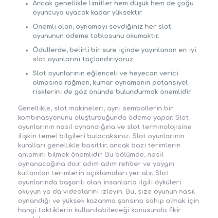
Ancak genellikle limitler hem düşük hem de çoğu
oyuncuya uyacak kadar yüksektir.
Önemli olan, oynamayı sevdiğiniz her slot
oyununun ödeme tablosunu okumaktır.
Ödüllerde, belirli bir süre içinde yayınlanan en iyi
slot oyunlarını taçlandırıyoruz.
Slot oyunlarının eğlenceli ve heyecan verici
olmasına rağmen, kumar oynamanın potansiyel
risklerini de göz önünde bulundurmak önemlidir.
Genellikle, slot makineleri, aynı sembollerin bir
kombinasyonunu oluşturduğunda ödeme yapar. Slot
oyunlarının nasıl oynandığına ve slot terminolojisine
ilişkin temel bilgileri bulacaksınız. Slot oyunlarının
kuralları genellikle basittir, ancak bazı terimlerin
anlamını bilmek önemlidir. Bu bölümde, nasıl
oynanacağına dair adım adım rehber ve yaygın
kullanılan terimlerin açıklamaları yer alır. Slot
oyunlarında başarılı olan insanlarla ilgili öyküleri
okuyun ya da videolarını izleyin. Bu, size oyunun nasıl
oynandığı ve yüksek kazanma şansına sahip olmak için
hangi taktiklerin kullanılabileceği konusunda fikir