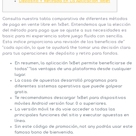
Depósito Y Retirada En La Aplicación 1xbet
Consulta nuestra tabla comparativa de diferentes métodos
de pago en vente libre en 1xBet. Entendemos que la elección
del método para pago que se ajuste a sus necesidades es
basic para mi experiencia sobre juego fluida con sencilla.
Esta indice proporciona una revisión de los beneficios de”
“cada opción, lo que te ayudará the tomar una decisión clara
para tus operaciones de depósito y retiro para fondos.
En resumen, la aplicación 1xBet permite beneficiarse de
todas” “las ventajas de una plataforma desde cualquier
lugar.
La casa de apuestas desarrolló programas para
diferentes sistemas operativos que puede golpear
gratis.
Te recomendamos descargar 1xBet para dispositivos
móviles Android versión four. 0 o superiores.
La versión móvil te da voie acceder a todas las
principales funciones del sitio y executar apuestas en
línea.
Sin este código de promoción, not any podrás usar este
famoso bono de bienvenida.