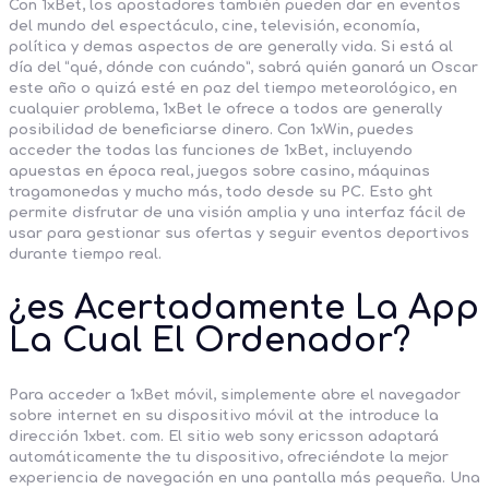
Con 1xBet, los apostadores también pueden dar en eventos
del mundo del espectáculo, cine, televisión, economía,
política y demas aspectos de are generally vida. Si está al
día del “qué, dónde con cuándo”, sabrá quién ganará un Oscar
este año o quizá esté en paz del tiempo meteorológico, en
cualquier problema, 1xBet le ofrece a todos are generally
posibilidad de beneficiarse dinero. Con 1xWin, puedes
acceder the todas las funciones de 1xBet, incluyendo
apuestas en época real, juegos sobre casino, máquinas
tragamonedas y mucho más, todo desde su PC. Esto ght
permite disfrutar de una visión amplia y una interfaz fácil de
usar para gestionar sus ofertas y seguir eventos deportivos
durante tiempo real.
¿es Acertadamente La App
La Cual El Ordenador?
Para acceder a 1xBet móvil, simplemente abre el navegador
sobre internet en su dispositivo móvil at the introduce la
dirección 1xbet. com. El sitio web sony ericsson adaptará
automáticamente the tu dispositivo, ofreciéndote la mejor
experiencia de navegación en una pantalla más pequeña. Una