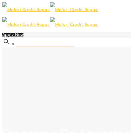
Apply Now
✕