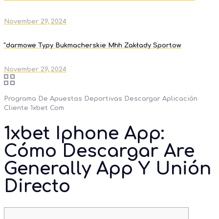
November 29, 2024
“darmowe Typy Bukmacherskie Mhh Zakłady Sportow
November 29, 2024
Programa De Apuestas Deportivas Descargar Aplicación
Cliente 1xbet Com
1xbet Iphone App:
Cómo Descargar Are
Generally App Y Unión
Directo