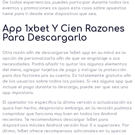
De todas experiencias, puedes participar durante todos los
eventos y promociones os quais esta casa sobre apuestas
tiene para ti desde este dispositivo que sea.
App 1xbet Y Cien Razones
Para Descargarlo
Otra razón afin de descargarse 1xBet app en su móvil es la
opción de personalizarla afin de que se engranaje a sus
necesidades. Podrá añadir to quitar los algunos elementos
del menú, agregar tarjetas de pago y instigar la protección
para dos factores pra su cuenta. Es totalemente gratuita afin
de los usuarios sobre todos los países. Si ves alguna app que
incluye el pago durante la descarga, puede ser que sea una
app impostora.
El operador no especifica la última versión o actualización os
quais han hecho, desprovisto embargo, en la revisión pudimos
comprobar que funciona muy bien en todos los Android
recientes. Te recomendamos descargar 1xBet para
dispositivos móviles Android versión four. 0 o superiores. Por
último, 1xBet ofrece recompensas adicionales en tu special