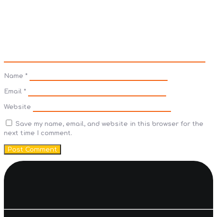
Name
*
Email
*
Website
Save my name, email, and website in this browser for the
next time I comment.