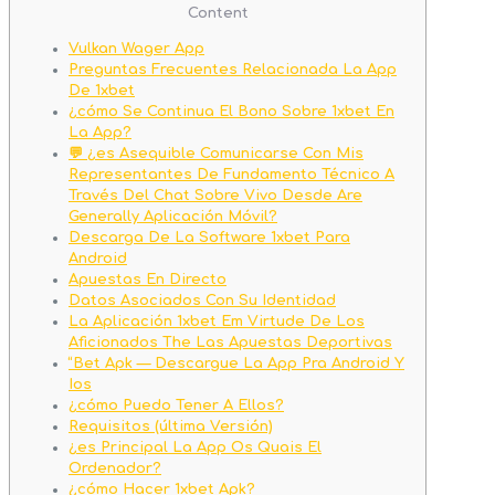
Content
Vulkan Wager App
Preguntas Frecuentes Relacionada La App
De 1xbet
¿cómo Se Continua El Bono Sobre 1xbet En
La App?
💬 ¿es Asequible Comunicarse Con Mis
Representantes De Fundamento Técnico A
Través Del Chat Sobre Vivo Desde Are
Generally Aplicación Móvil?
Descarga De La Software 1xbet Para
Android
Apuestas En Directo
Datos Asociados Con Su Identidad
La Aplicación 1xbet Em Virtude De Los
Aficionados The Las Apuestas Deportivas
“Bet Apk — Descargue La App Pra Android Y
Ios
¿cómo Puedo Tener A Ellos?
Requisitos (última Versión)
¿es Principal La App Os Quais El
Ordenador?
¿cómo Hacer 1xbet Apk?