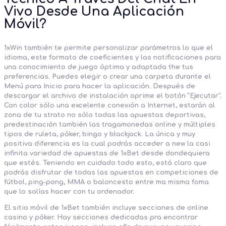
Vivo Desde Una Aplicación
Móvil?
1xWin también te permite personalizar parámetros lo que el
idioma, este formato de coeficientes y las notificaciones para
una conocimiento de juego óptima y adaptada the tus
preferencias. Puedes elegir o crear una carpeta durante el
Menú para Inicio para hacer la aplicación. Después de
descargar el archivo de instalación oprime el botón “Ejecutar”.
Con color sólo una excelente conexión a Internet, estarán al
zona de tu strato no sólo todas las apuestas deportivas,
predestinación también las tragamonedas online y múltiples
tipos de ruleta, póker, bingo y blackjack. La única y muy
positiva diferencia es la cual podrás acceder a new la casi
infinita variedad de apuestas de 1xBet desde dondequiera
que estés. Teniendo en cuidado todo esto, está claro que
podrás disfrutar de todas las apuestas en competiciones de
fútbol, ping-pong, MMA o baloncesto entre ma misma foma
que lo solías hacer con tu ordenador.
El sitio móvil de 1xBet también incluye secciones de online
casino y póker. Hay secciones dedicadas pra encontrar