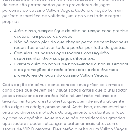
de rede são patrocinadas pelos provedores de jogos
parceiros do cassino Vulkan Vegas. Cada promoção tem um
período específico de validade, um jogo vinculado e regras
próprias.
Além disso, sempre fique de olho no tempo caso precise
acelerar um pouco as coisas.
Não há nada pior do que chegar perto de terminar seus
requisitos e colocar tudo a perder por falta de gestão.
Com elas, os nossos apostadores conseguirão
experimentar diversos jogos diferentes.
Existem além do bônus de boas-vindas o bônus semanal
e as promoções de rede oferecidas pelos diversos
provedores de jogos do cassino Vulkan Vegas.
Cada opção de bônus conta com os seus próprios termos e
condições que devem ser visualizados antes que o utilizador
possa realizar as retiradas. Não há um limite máximo de
levantamento para esta oferta, que, além de muito atraente,
não exige um código promocional. Após isso, devem escolher
entre os diversos métodos de pagamento existentes e fazer
o primeiro depósito. Aqueles que são considerados grandes
apostadores podem alcançar o patamar mais alto, com o
status de VIP Diamante. Eles terão direito a um Vulkan Vegas