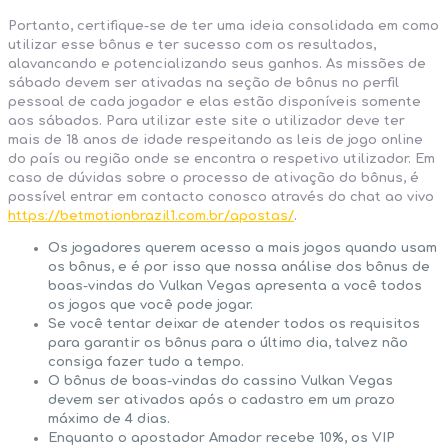
Portanto, certifique-se de ter uma ideia consolidada em como
utilizar esse bônus e ter sucesso com os resultados,
alavancando e potencializando seus ganhos. As missões de
sábado devem ser ativadas na seção de bônus no perfil
pessoal de cada jogador e elas estão disponíveis somente
aos sábados. Para utilizar este site o utilizador deve ter
mais de 18 anos de idade respeitando as leis de jogo online
do país ou região onde se encontra o respetivo utilizador. Em
caso de dúvidas sobre o processo de ativação do bônus, é
possível entrar em contacto conosco através do chat ao vivo
https://betmotionbrazil1.com.br/apostas/
.
Os jogadores querem acesso a mais jogos quando usam
os bônus, e é por isso que nossa análise dos bônus de
boas-vindas do Vulkan Vegas apresenta a você todos
os jogos que você pode jogar.
Se você tentar deixar de atender todos os requisitos
para garantir os bônus para o último dia, talvez não
consiga fazer tudo a tempo.
O bônus de boas-vindas do cassino Vulkan Vegas
devem ser ativados após o cadastro em um prazo
máximo de 4 dias.
Enquanto o apostador Amador recebe 10%, os VIP