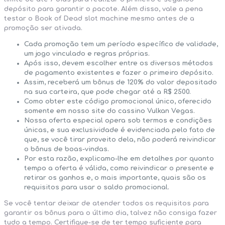
depósito para garantir o pacote. Além disso, vale a pena
testar o Book of Dead slot machine mesmo antes de a
promoção ser ativada.
Cada promoção tem um período específico de validade,
um jogo vinculado e regras próprias.
Após isso, devem escolher entre os diversos métodos
de pagamento existentes e fazer o primeiro depósito.
Assim, receberá um bônus de 120% do valor depositado
na sua carteira, que pode chegar até a R$ 2500.
Como obter este código promocional único, oferecido
somente em nosso site do cassino Vulkan Vegas.
Nossa oferta especial opera sob termos e condições
únicas, e sua exclusividade é evidenciada pelo fato de
que, se você tirar proveito dela, não poderá reivindicar
o bônus de boas-vindas.
Por esta razão, explicamo-lhe em detalhes por quanto
tempo a oferta é válida, como reivindicar o presente e
retirar os ganhos e, o mais importante, quais são os
requisitos para usar o saldo promocional.
Se você tentar deixar de atender todos os requisitos para
garantir os bônus para o último dia, talvez não consiga fazer
tudo a tempo. Certifique-se de ter tempo suficiente para