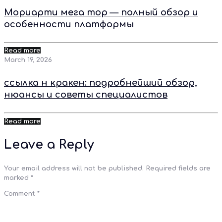
Мориарти мега тор — полный обзор и
особенности платформы
Read more
March 19, 2026
ссылка н кракен: подробнейший обзор,
нюансы и советы специалистов
Read more
Leave a Reply
Your email address will not be published.
Required fields are
marked
*
Comment
*