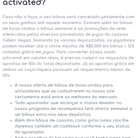
activated?
Caso não o faça, o seu bônus será cancelado juntamente com
os seus ganhos até aquele momento. Existem além do bônus
de boas-vindas o bônus semanal e as promoções de rede
oferecidas pelos diversos provedores de jogos do cassino
Vulkan Vegas. Somando os valores depositados, os jogadores
podem receber até o limite máximo de R$5.000 em bônus + 125
rodadas grátis em jogos. Para converter esses saldo
adicional em valores reais, é preciso cumprir os requisitos de
apostas de 40x do total depositado. Já as apostas grátis em
ambos os caça-níqueis possuem um requerimento menor, de
30x.
A nossa oferta de bônus de boas-vindas para
utilizadores que se cadastrarem no nosso site
certamente está entre as melhores do mercado.
Todo apostador que alcançar o status Amador no
nosso programa de recompensa terá direito semanal a
um bônus extra nos seus depósitos.
Além dos bônus de cassino, como giros livres, nós lhe
daremos também um cashback conforme o seu status
do apostador.