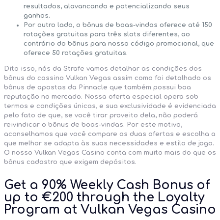
resultados, alavancando e potencializando seus
ganhos.
Por outro lado, o bônus de boas-vindas oferece até 150
rotações gratuitas para três slots diferentes, ao
contrário do bônus para nosso código promocional, que
oferece 50 rotações gratuitas.
Dito isso, nós da Strafe vamos detalhar as condições dos
bônus do cassino Vulkan Vegas assim como foi detalhado os
bônus de apostas da Pinnacle que também possui boa
reputação no mercado. Nossa oferta especial opera sob
termos e condições únicas, e sua exclusividade é evidenciada
pelo fato de que, se você tirar proveito dela, não poderá
reivindicar o bônus de boas-vindas. Por este motivo,
aconselhamos que você compare as duas ofertas e escolha a
que melhor se adapta às suas necessidades e estilo de jogo.
O nosso Vulkan Vegas Casino conta com muito mais do que os
bônus cadastro que exigem depósitos.
Get a 90% Weekly Cash Bonus of
up to €200 through the Loyalty
Program at Vulkan Vegas Casino