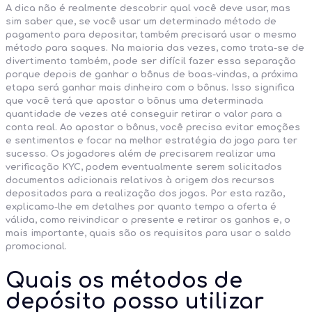
A dica não é realmente descobrir qual você deve usar, mas
sim saber que, se você usar um determinado método de
pagamento para depositar, também precisará usar o mesmo
método para saques. Na maioria das vezes, como trata-se de
divertimento também, pode ser difícil fazer essa separação
porque depois de ganhar o bônus de boas-vindas, a próxima
etapa será ganhar mais dinheiro com o bônus. Isso significa
que você terá que apostar o bônus uma determinada
quantidade de vezes até conseguir retirar o valor para a
conta real. Ao apostar o bônus, você precisa evitar emoções
e sentimentos e focar na melhor estratégia do jogo para ter
sucesso. Os jogadores além de precisarem realizar uma
verificação KYC, podem eventualmente serem solicitados
documentos adicionais relativos à origem dos recursos
depositados para a realização dos jogos. Por esta razão,
explicamo-lhe em detalhes por quanto tempo a oferta é
válida, como reivindicar o presente e retirar os ganhos e, o
mais importante, quais são os requisitos para usar o saldo
promocional.
Quais os métodos de
depósito posso utilizar