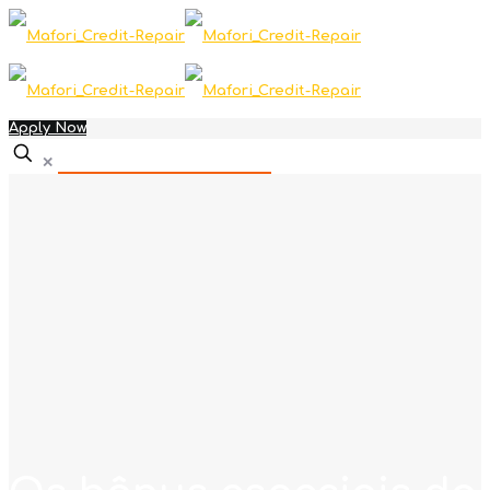
Apply Now
✕