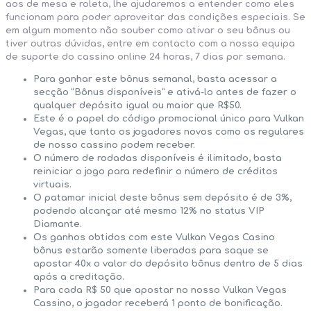
aos de mesa e roleta, lhe ajudaremos a entender como eles
funcionam para poder aproveitar das condições especiais. Se
em algum momento não souber como ativar o seu bônus ou
tiver outras dúvidas, entre em contacto com a nossa equipa
de suporte do cassino online 24 horas, 7 dias por semana.
Para ganhar este bônus semanal, basta acessar a
secção “Bônus disponíveis” e ativá-lo antes de fazer o
qualquer depósito igual ou maior que R$50.
Este é o papel do código promocional único para Vulkan
Vegas, que tanto os jogadores novos como os regulares
de nosso cassino podem receber.
O número de rodadas disponíveis é ilimitado, basta
reiniciar o jogo para redefinir o número de créditos
virtuais.
O patamar inicial deste bônus sem depósito é de 3%,
podendo alcançar até mesmo 12% no status VIP
Diamante.
Os ganhos obtidos com este Vulkan Vegas Casino
bônus estarão somente liberados para saque se
apostar 40x o valor do depósito bônus dentro de 5 dias
após a creditação.
Para cada R$ 50 que apostar no nosso Vulkan Vegas
Cassino, o jogador receberá 1 ponto de bonificação.