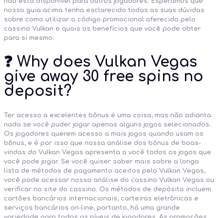
não está disponível para outros jogadores. Esperamos que
nosso guia acima tenha esclarecido todas as suas dúvidas
sobre como utilizar o código promocional oferecido pelo
cassino Vulkan e quais os benefícios que você pode obter
para si mesmo.
❓ Why does Vulkan Vegas
give away 30 free spins no
deposit?
Ter acesso a excelentes bônus é uma coisa, mas não adianta
nada se você puder jogar apenas alguns jogos selecionados.
Os jogadores querem acesso a mais jogos quando usam os
bônus, e é por isso que nossa análise dos bônus de boas-
vindas do Vulkan Vegas apresenta a você todos os jogos que
você pode jogar. Se você quiser saber mais sobre a longa
lista de métodos de pagamento aceitos pelo Vulkan Vegas,
você pode acessar nossa análise do cassino Vulkan Vegas ou
verificar no site do cassino. Os métodos de depósito incluem
cartões bancários internacionais, carteiras eletrônicas e
serviços bancários on-line, portanto, há uma grande
variedade para todos os níveis de jogadores. As promoções