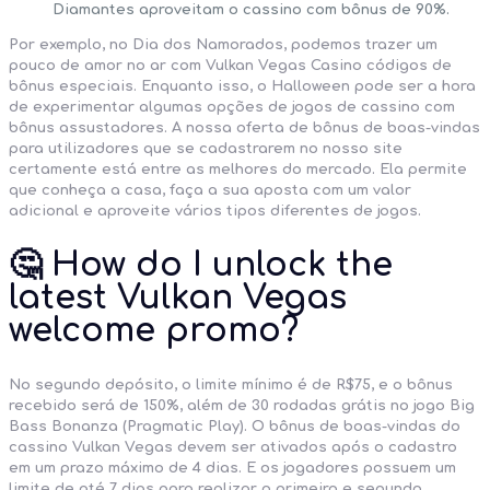
Diamantes aproveitam o cassino com bônus de 90%.
Por exemplo, no Dia dos Namorados, podemos trazer um
pouco de amor no ar com Vulkan Vegas Casino códigos de
bônus especiais. Enquanto isso, o Halloween pode ser a hora
de experimentar algumas opções de jogos de cassino com
bônus assustadores. A nossa oferta de bônus de boas-vindas
para utilizadores que se cadastrarem no nosso site
certamente está entre as melhores do mercado. Ela permite
que conheça a casa, faça a sua aposta com um valor
adicional e aproveite vários tipos diferentes de jogos.
🤔 How do I unlock the
latest Vulkan Vegas
welcome promo?
No segundo depósito, o limite mínimo é de R$75, e o bônus
recebido será de 150%, além de 30 rodadas grátis no jogo Big
Bass Bonanza (Pragmatic Play). O bônus de boas-vindas do
cassino Vulkan Vegas devem ser ativados após o cadastro
em um prazo máximo de 4 dias. E os jogadores possuem um
limite de até 7 dias para realizar o primeiro e segundo