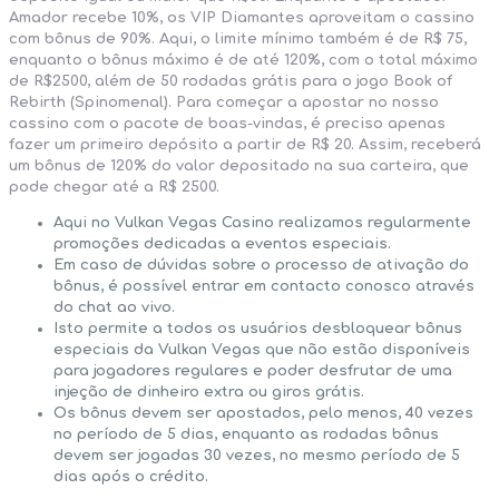
Amador recebe 10%, os VIP Diamantes aproveitam o cassino
com bônus de 90%. Aqui, o limite mínimo também é de R$ 75,
enquanto o bônus máximo é de até 120%, com o total máximo
de R$2500, além de 50 rodadas grátis para o jogo Book of
Rebirth (Spinomenal). Para começar a apostar no nosso
cassino com o pacote de boas-vindas, é preciso apenas
fazer um primeiro depósito a partir de R$ 20. Assim, receberá
um bônus de 120% do valor depositado na sua carteira, que
pode chegar até a R$ 2500.
Aqui no Vulkan Vegas Casino realizamos regularmente
promoções dedicadas a eventos especiais.
Em caso de dúvidas sobre o processo de ativação do
bônus, é possível entrar em contacto conosco através
do chat ao vivo.
Isto permite a todos os usuários desbloquear bônus
especiais da Vulkan Vegas que não estão disponíveis
para jogadores regulares e poder desfrutar de uma
injeção de dinheiro extra ou giros grátis.
Os bônus devem ser apostados, pelo menos, 40 vezes
no período de 5 dias, enquanto as rodadas bônus
devem ser jogadas 30 vezes, no mesmo período de 5
dias após o crédito.