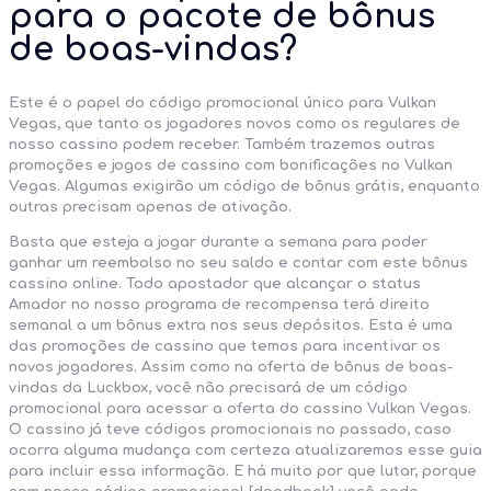
para o pacote de bônus
de boas-vindas?
Este é o papel do código promocional único para Vulkan
Vegas, que tanto os jogadores novos como os regulares de
nosso cassino podem receber. Também trazemos outras
promoções e jogos de cassino com bonificações no Vulkan
Vegas. Algumas exigirão um código de bônus grátis, enquanto
outras precisam apenas de ativação.
Basta que esteja a jogar durante a semana para poder
ganhar um reembolso no seu saldo e contar com este bônus
cassino online. Todo apostador que alcançar o status
Amador no nosso programa de recompensa terá direito
semanal a um bônus extra nos seus depósitos. Esta é uma
das promoções de cassino que temos para incentivar os
novos jogadores. Assim como na oferta de bônus de boas-
vindas da Luckbox, você não precisará de um código
promocional para acessar a oferta do cassino Vulkan Vegas.
O cassino já teve códigos promocionais no passado, caso
ocorra alguma mudança com certeza atualizaremos esse guia
para incluir essa informação. E há muito por que lutar, porque