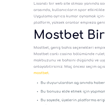
Lisanslı bir web site olması yanında so
arasında, kullanıcıların spor etkinlik
Uygulama ayrıca kumar oynamak için çeş
platform, yüksek oranlar empieza geni
Mostbet Bir
Mostbet, geniş bahis seçenekleri empie
Mostbet canlı casino bölümünde rulet,
makbuzunu ve bahsini düşündü ve uygun
anlayabilirsiniz. Maç öncesi seçim açıs
mostbet
.
Bu duyurulardan ag anında haberda
Bu bonusu elde etmek için yapmanız
Bu sayede, üyelerin platforma eriş