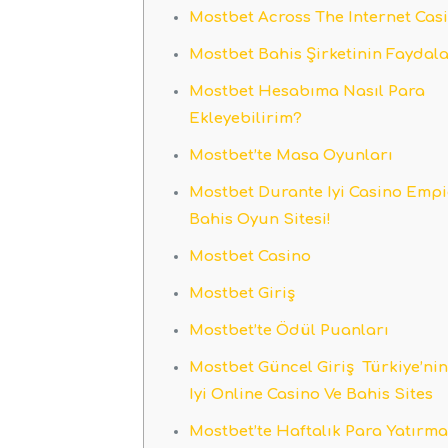
Mostbet Across The Internet Cas
Mostbet Bahis Şirketinin Faydala
Mostbet Hesabıma Nasıl Para
Ekleyebilirim?
Mostbet’te Masa Oyunları
Mostbet Durante Iyi Casino Emp
Bahis Oyun Sitesi!
Mostbet Casino
Mostbet Giriş
Mostbet’te Ödül Puanları
Mostbet Güncel Giriş ️ Türkiye’ni
Iyi Online Casino Ve Bahis Sites
Mostbet’te Haftalık Para Yatırma