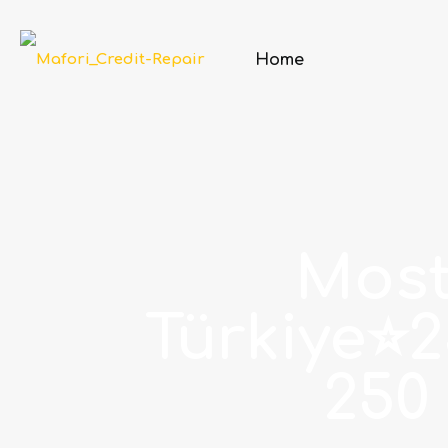
Home
Most
Türkiye⭐️
250