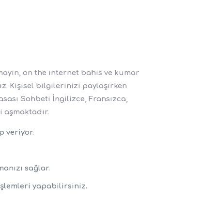
ayın, on the internet bahis ve kumar
Kişisel bilgilerinizi paylaşırken
asası Sohbeti İngilizce, Fransızca,
’i aşmaktadır.
 veriyor.
manızı sağlar.
lemleri yapabilirsiniz.