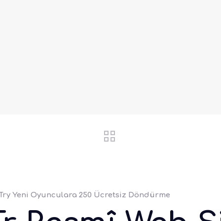
 Try Yeni Oyunculara 250 Ücretsiz Döndürme