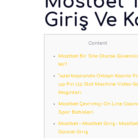
Mostbet T
Giriş Ve 
Content
Mostbet Bir Site Olarak Güvenili
Mi?
“azərbaycanda Onlayn Kazino Pi
up Pin Up Slot Machine Video G
Maşınları
Mostbet Çevrimiçi On Line Casin
Spor Bahisleri
Mostbet – Mostbet Giriş – Mostbe
Güncel Giriş