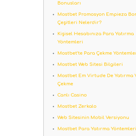
Bonusları
Mostbet Promosyon Empieza Bo
Çeşitleri Nelerdir?
Kişisel Hesabınıza Para Yatırma
Yöntemleri
Mostbet’te Para Çekme Yöntemle
Mostbet Web Sitesi Bilgileri
Mostbet Em Virtude De Yatırma 
Çekme
Canlı Casino
Mostbet Zerkalo
Web Sitesinin Mobil Versiyonu
Mostbet Para Yatırma Yöntemler