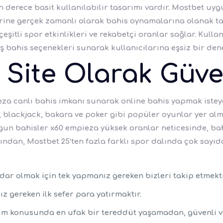
n derece basit kullanılabilir tasarımı vardır. Mostbet uyg
lerine gerçek zamanlı olarak bahis oynamalarına olanak t
itli spor etkinlikleri ve rekabetçi oranlar sağlar. Kulla
ş bahis seçenekleri sunarak kullanıcılarına eşsiz bir d
 Site Olarak Güve
za canlı bahis imkanı sunarak online bahis yapmak isteyen
 blackjack, bakara ve poker gibi popüler oyunlar yer alm
 bahisler x60 empieza yüksek oranlar neticesinde, bahis
ından, Mostbet 25’ten fazla farklı spor dalında çok sayıda
r olmak için tek yapmanız gereken bizleri takip etmekti
 gereken ilk sefer para yatırmaktır.
im konusunda en ufak bir tereddüt yaşamadan, güvenli ve 