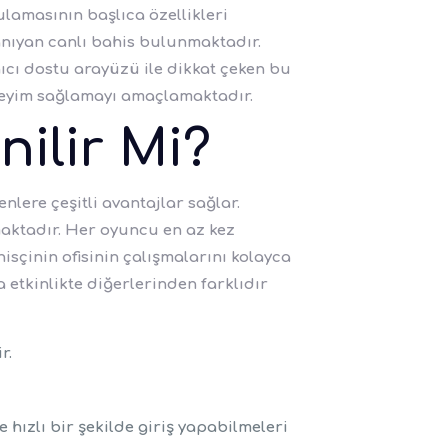
ulamasının başlıca özellikleri
anıyan canlı bahis bulunmaktadır.
nıcı dostu arayüzü ile dikkat çeken bu
eneyim sağlamayı amaçlamaktadır.
nilir Mi?
lere çeşitli avantajlar sağlar.
aktadır. Her oyuncu en az kez
çinin ofisinin çalışmalarını kolayca
 etkinlikte diğerlerinden farklıdır
r.
hızlı bir şekilde giriş yapabilmeleri