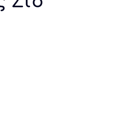
ς Στο