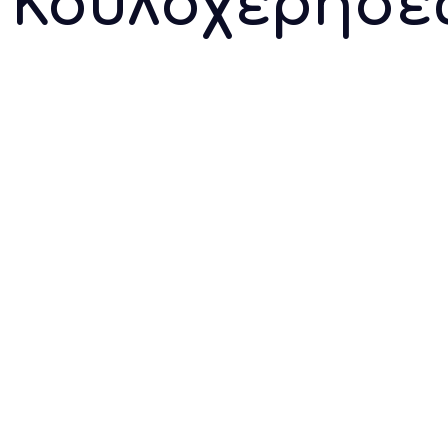
s Κουλοχέρηδε