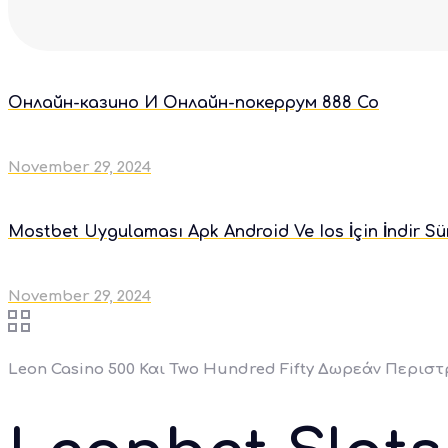
Онлайн-казино И Онлайн-покеррум 888 Co
November 29, 2024
Mostbet Uygulaması Apk Android Ve Ios İçin İndir S
November 29, 2024
Leon Casino 500 Και Two Hundred Fifty Δωρεάν Περιστ