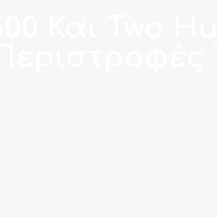
500 Και Two H
 Περιστροφές 