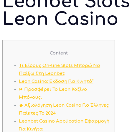
Leonbet Slot
Leon Casino
Content
Τι Είδους On-line Slots Μπορώ Να
Παίξω Στη Leonbet;
Leon Casino: Έκδοση Για Κινητά”
⏩ Προσφέρει Το Leon Καζίνο
Μπόνους;
🔥 Αξιολόγηση Leon Casino Για Έλληνες
Παίκτες Το 2024
Leonbet Casino Application Εφαρμογή
Για Κινήτα