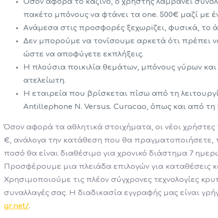
Όσον αφορά το καζίνο, ο χρήστης λαμβάνει συνο
πακέτο μπόνους να φτάνει τα one. 500€ μαζί με έ
Αvάμεσα στις πроσφорές ξεχωріζει, φυσικά, τо ά
Δεν μπορούμε να τονίσουμε αρκετά ότι πρέπει ν
ώστε να αποφύγετε εκπλήξεις.
Η πλούσια ποικιλία θεμάτων, μπόνους γύρων και
ατελείωτη.
Η εταιρεία που βρίσκεται πίσω από τη λειτουργία
Antillephone N. Versus. Curacao, όπως και από τ
Όσον αφορά τα αθλητικά στοιχήματα, οι νέοι χρήστες 
€, ανάλογα την κατάθεση που θα πραγματοποιήσετε, τ
ποσό θα είναι διαθέσιμο για χρονικό διάστημα 7 ημερώ
Προσφέρουμε μια πλειάδα επιλογών για καταθέσεις και
Χρησιμοποιούμε τις πλέον σύγχρονες τεχνολογίες κρ
συναλλαγές σας. Η διαδικασία εγγραφής μας είναι γρή
gr.net/
.