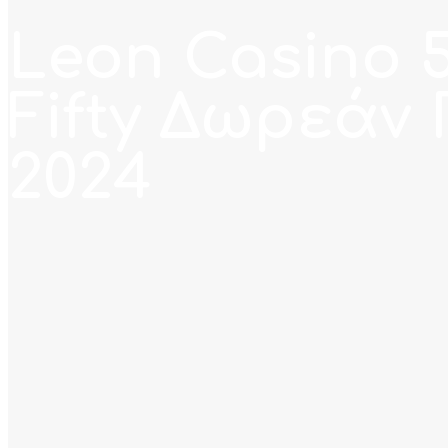
Leon Casino 
Fifty Δωρεάν
2024