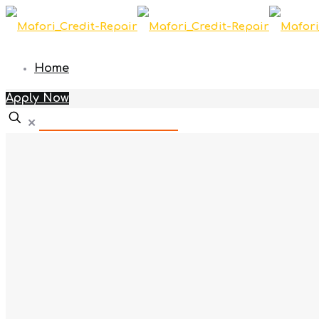
Home
Apply Now
✕