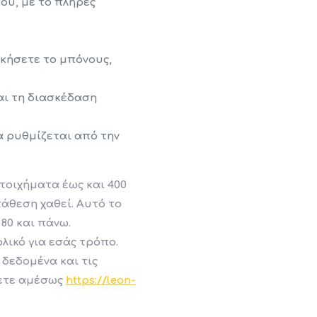
ου, με το πλήρες
κήσετε το μπόνους,
αι τη διασκέδαση
να ρυθμίζεται από την
τοιχήματα έως και 400
άθεση χαθεί. Αυτό το
80 και πάνω.
λικό για εσάς τρόπο.
δεδομένα και τις
ζετε αμέσως
https://leon-