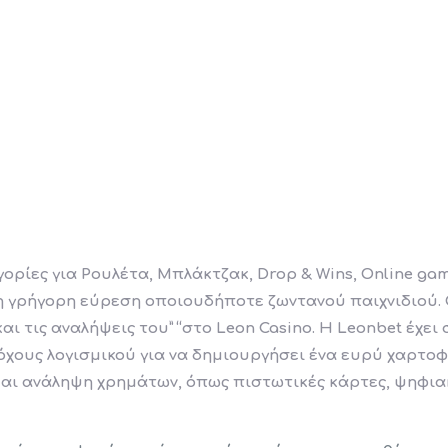
γορίες για Ρουλέτα, Μπλάκτζακ, Drop & Wins, Online g
η γρήγορη εύρεση οποιουδήποτε ζωντανού παιχνιδιού. 
ι τις αναλήψεις του” “στο Leon Casino. Η Leonbet έχει
ους λογισμικού για να δημιουργήσει ένα ευρύ χαρτοφυ
και ανάληψη χρημάτων, όπως πιστωτικές κάρτες, ψηφια