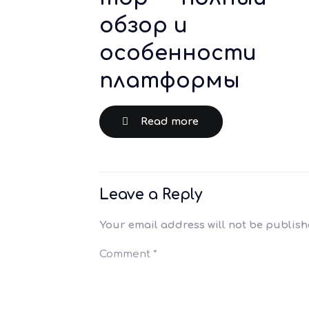
обзор и
особенности
платформы
Read more
Leave a Reply
Your email address will not be publish
Comment
*