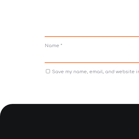
Name
*
Save my name, email, and website in