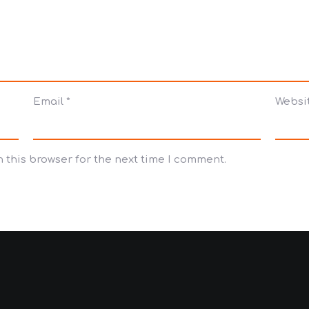
Email
*
Websi
 this browser for the next time I comment.