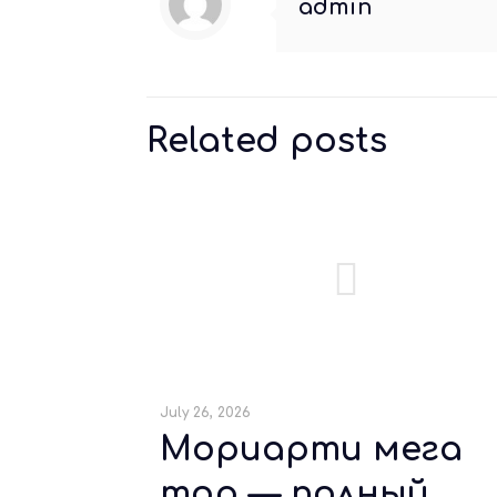
admin
Related posts
July 26, 2026
Мориарти мега
тор — полный