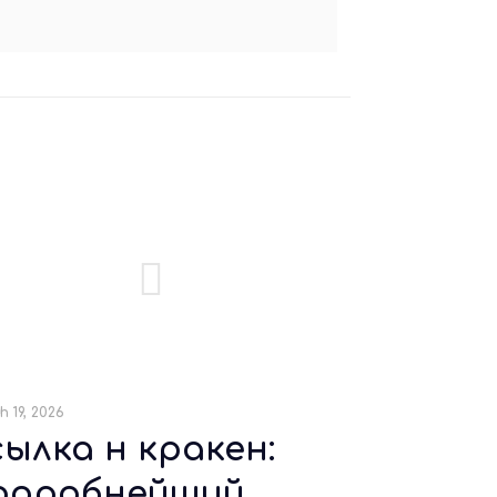
h 19, 2026
сылка н кракен:
одробнейший