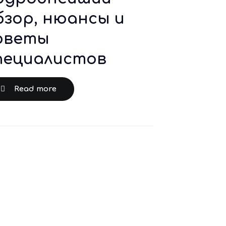
бзор, нюансы и
оветы
пециалистов
Read more