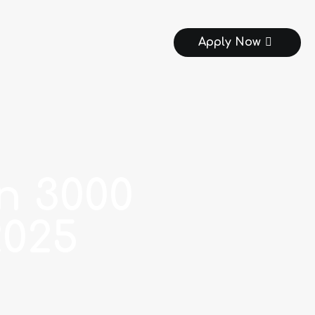
Apply Now
п 3000
025