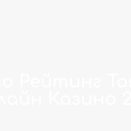
о Рейтинг То
лайн Казино 2