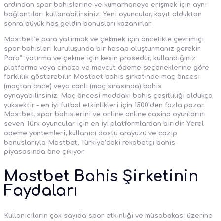
ardından spor bahislerine ve kumarhaneye erişmek için aynı
bağlantıları kullanabilirsiniz. Yeni oyuncular, kayıt olduktan
sonra büyük hoş geldin bonusları kazanırlar.
Mostbet’e para yatırmak ve çekmek için öncelikle çevrimiçi
spor bahisleri kuruluşunda bir hesap oluşturmanız gerekir.
Para” “yatırma ve çekme için kesin prosedür, kullandığınız
platforma veya cihaza ve mevcut ödeme seçeneklerine göre
farklılık gösterebilir. Mostbet bahis şirketinde maç öncesi
(maçtan önce) veya canlı (maç sırasında) bahis
oynayabilirsiniz. Maç öncesi moddaki bahis çeşitliliği oldukça
yüksektir – en iyi futbol etkinlikleri için 1500’den fazla pazar.
Mostbet, spor bahislerini ve online online casino oyunlarını
seven Türk oyuncular için en iyi platformlardan biridir. Yerel
ödeme yöntemleri, kullanıcı dostu arayüzü ve cazip
bonuslarıyla Mostbet, Türkiye’deki rekabetçi bahis
piyasasında öne çıkıyor.
Mostbet Bahis Şirketinin
Faydaları
Kullanıcıların çok sayıda spor etkinliği ve müsabakası üzerine