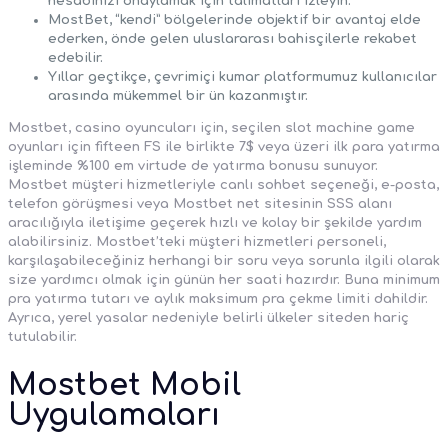
hesabınızı onaylamak için talimatları izleyin.
MostBet, “kendi” bölgelerinde objektif bir avantaj elde
ederken, önde gelen uluslararası bahisçilerle rekabet
edebilir.
Yıllar geçtikçe, çevrimiçi kumar platformumuz kullanıcılar
arasında mükemmel bir ün kazanmıştır.
Mostbet, casino oyuncuları için, seçilen slot machine game
oyunları için fifteen FS ile birlikte 7$ veya üzeri ilk para yatırma
işleminde %100 em virtude de yatırma bonusu sunuyor.
Mostbet müşteri hizmetleriyle canlı sohbet seçeneği, e-posta,
telefon görüşmesi veya Mostbet net sitesinin SSS alanı
aracılığıyla iletişime geçerek hızlı ve kolay bir şekilde yardım
alabilirsiniz. Mostbet’teki müşteri hizmetleri personeli,
karşılaşabileceğiniz herhangi bir soru veya sorunla ilgili olarak
size yardımcı olmak için günün her saati hazırdır. Buna minimum
pra yatırma tutarı ve aylık maksimum pra çekme limiti dahildir.
Ayrıca, yerel yasalar nedeniyle belirli ülkeler siteden hariç
tutulabilir.
Mostbet Mobil
Uygulamaları