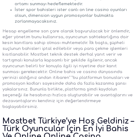
ortamı sunmayı hedeflemektedir.
İster spor bahisleri ister canlı on line casino oyunları
olsun, dimension uygun promosyonlar bulmakta
zorlanmayacaksınız.
Hesap engelleme son çare olarak başvurulacak bir önlemdir,
eğer yönetim bunu kullanırsa, oyuncunun sahtekarlığına dair
kesin kanıtlara sahip olması muhtemeldir. İlk başta, şüpheli
suçlunun bahisleri iptal edilebilir veya para çekme işlemleri
kısıtlanabilir. Mostbet teknik destek derhal yanıt verir ve
tartışmalı konularla kapsamlı bir şekilde ilgilenir, ancak
oyuncunun belirli bir konuyla ilgili iyi niyetine dair kanıt
sunması gerekecektir. Online bahis ve casino dünyasında
yerinizi aldığınız andan itibaren” “bu platformun bonusları ve
promosyon kodları sayesinde daha da fazla kazanma şansı
yakalarsınız. Bununla birlikte, platforma şimdi kaydolun
seçeneği ile hesabınızı hızlıca oluşturabilir ve avantajlarını ve
dezavantajlarını kendiniz için değerlendirmeye
başlayabilirsiniz.
Mostbet Türkiye’ye Hoş Geldiniz –
Türk Oyuncular Için En İyi Bahis
Ve Online Online Casino