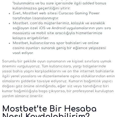
“bulunmakta ve bu süre içerisinde ilgili added bonus
kullanılmazsa geçerliliğini yitirir.
Evet, Mostbet web sitesi Curacao Gaming Power
tarafından lisanslanmıştır.
Mostbet. com’da müşterilerimiz, kolaylık ve esneklik
sağlayan özel iOS ve Android uygulamalarının yanı sıra
masaüstü ve mobil site aracılığıyla hizmetlerimize
kolayca erişebilirler.
Mostbet, kullanıcılarına spor bahisleri ve online
casino oyunları sunarak geniş bir eğlence yelpazesi
vaat ediyor.
Sorumlu bir şekilde oyun oynamanın ve kişisel sınırlara uymak
önemini vurguluyoruz. Tüm kullanıcılara, yargı bölgelerinde
yasal bahis yaşını karşıladıklarını ve on the internet bahislerle
ilgili yerel yasalara ve düzenlemelere aşina olduklarından emin
olmalarını şiddetle tavsiye ediyoruz. Kumarın bağımlılık yapıcı
doğası göz önüne alındığında, eğer siz veya tanıdığınız biri
kumar bağımlılığıyla başa çıkıyorsa, bir profesyonel kuruluştan
yardım almanız önerilir.
Mostbet’te Bir Hesaba
Nasıl Kaydolabilirim?