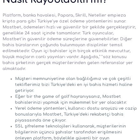
Platform, banka havalesi, Papara, Skrill, Neteller empieza
kripto para gibi Türkiye’ye özel ödeme yöntemlerini sunar.
Mostbet, ödemeleri hızlı ve güvenilir bir şekilde gerçekleştirir,
genellikle 24 saat içinde tamamlanır. Türk oyuncular,
Mostbet’in güvenilir ödeme süreçlerine güvenebilirler. Diğer
bahis bürolarının çoğunda bulunmayan disiplinler temsil
edilmektedir. Oyun içi bahisler için birçok etkinlik mevcuttur,
büyük maçların canlı yayınları vardır. Aşağıda,” “söz konusu
bahis şirketinin gerçek müşterilerinden gelen referanslar yer
almaktadır.
Müşteri memnuniyetine olan bağlılığımız ve çok çeşitli
tekliflerimiz bizi Türkiye’deki en iyi bahis hizmeti haline
getiriyor.
Eğer bir the game of golf hayranıysanız, Mostbet
bahislerinizi yapmak için mükemmel bir yer olacaktır.
Yerel ödeme yöntemleri, kullanıcı dostu arayüzü ve cazip
bonuslarıyla Mostbet, Türkiye’deki rekabetçi bahis
piyasasında öne çıkıyor.
SSL şifreleme teknolojileri kullanarak, müşterilerinin
bilgilerinin üçüncü şahıslar tarafından erişilmesini
önleyen platform, böylelikle güvenli bir oyun