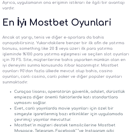
Ayrıca, uygulamanın ona erişimin istikrarı ile ilgili bir avantajı
vardır.
En İyi̇ Mostbet Oyunlari
Ancak at yarışı, tenis ve diğer e-sporlara da bahis
oynayabilirsiniz. Yukarıdakilere benzer bir ilk afin de yatırma
bonusu, something like 20 $ veya üzeri ilk para yatırma
işleminde %100 para yatırma eşleşmesi ve seçilen slot oyunları
için 70 FS. Site, müşterilerine bahis yaparken mümkün olan en
iyi deneyimi sunma konusunda itibar kazanmıştır. Mostbet
oyunları 90’dan fazla ülkede mevcut olup bahis, casino
oyunları, canlı casino, canlı poker ve diğer popüler oyunları
sunmaktadır.
Curaçao lisansı, operatörün güvenlik, adalet, dürüstlük
empieza diğer önemli faktörlerde katı standartlara
uymasını sağlar.
Evet, canlı yayınlarda movie yayınları için özel bir
simgeyle işaretlenmiş bazı etkinlikler için uygulamada
çevrimiçi yayınlar mevcuttur.
Mostbet’in müşteri destek temsilcilerine Mostbet
Myspace, Telegram, Facebook” “ve Instagram gibi