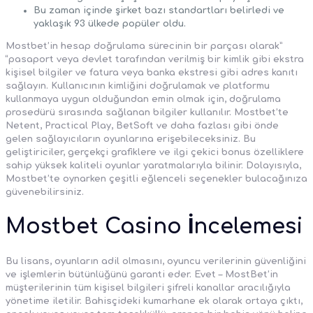
Bu zaman içinde şirket bazı standartları belirledi ve
yaklaşık 93 ülkede popüler oldu.
Mostbet’in hesap doğrulama sürecinin bir parçası olarak”
“pasaport veya devlet tarafından verilmiş bir kimlik gibi ekstra
kişisel bilgiler ve fatura veya banka ekstresi gibi adres kanıtı
sağlayın. Kullanıcının kimliğini doğrulamak ve platformu
kullanmaya uygun olduğundan emin olmak için, doğrulama
prosedürü sırasında sağlanan bilgiler kullanılır. Mostbet’te
Netent, Practical Play, BetSoft ve daha fazlası gibi önde
gelen sağlayıcıların oyunlarına erişebileceksiniz. Bu
geliştiriciler, gerçekçi grafiklere ve ilgi çekici bonus özelliklere
sahip yüksek kaliteli oyunlar yaratmalarıyla bilinir. Dolayısıyla,
Mostbet’te oynarken çeşitli eğlenceli seçenekler bulacağınıza
güvenebilirsiniz.
Mostbet Casino İncelemesi
Bu lisans, oyunların adil olmasını, oyuncu verilerinin güvenliğini
ve işlemlerin bütünlüğünü garanti eder. Evet – MostBet’in
müşterilerinin tüm kişisel bilgileri şifreli kanallar aracılığıyla
yönetime iletilir. Bahisçideki kumarhane ek olarak ortaya çıktı,