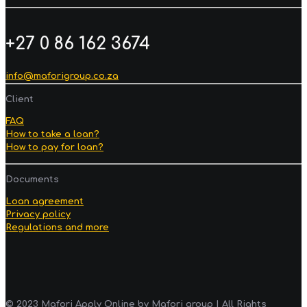
+27 0 86 162 3674
info@maforigroup.co.za
Client
FAQ
How to take a loan?
How to pay for loan?
Documents
Loan agreement
Privacy policy
Regulations and more
© 2023 Mafori Apply Online by Mafori group | All Rights