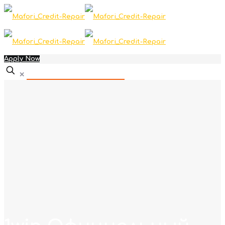
Apply Now
✕