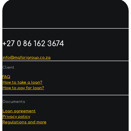
+27 0 86 162 3674
info@maforigroup.co.za
Client
FAQ
How to take a loan?
How to pay for loan?
Documents
Loan agreement
Privacy policy
Regulations and more