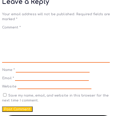
Leave a Reply
Your email address will not be published.
Required fields are
marked
*
Comment
*
Name
*
Email
*
Website
Save my name, email, and website in this browser for the
next time I comment.