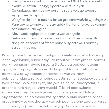
Jako pierwszy bukmacher w Polsce ÉXITO udostępniła
swoim klientom usługę Sportów Wirtualnych.
Co ciekawe, nie musimy ograniczać swojego wyboru
wyłącznie do sportu.
Weryfikację konta można łatwo przeprowadzić w jednym z
Punktów przyjmowania zakładów Fortuna (tylko dokument
tożsamości do wglądu).
Możliwość oglądania sportu watts trybie
pełnoekranowym stanowi znakomitą alternatywę dla
drogich abonamentów em kanały sportowe i serwisy
streamingowe.
Poza tym nie brakuje też dostępu do wielu bonusów, które są
jasno wyjaśnione, a new etap ich realizacji oraz proces obrotu
danym bonusem również można śledzić za pośrednictwem
appki, watts przygotowanej do tego zakładce. Betbuilder
pozwala w łatwy sposób personalizować zakłady
bukmacherskie w ramach jednego zdarzenia. Spodziewacie się
zwycięstwa Galaktycznych, ale jako że są oni faworytami, in
order to kurs nie jest zbyt wysoki. Z kolei obstawianie
konkretnego wyniku wydaje się mocno ryzykowne. Usługa
Superoferta+ to najciekawsze spotkania dnia wybrane przez
pracowników bukmachera, w których podniesione zostały kursy
mhh faworyta (zawodnika lub drużynę). Codziennie watts