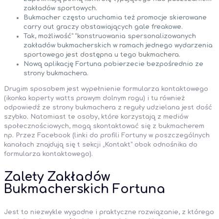
zakładów sportowych.
Bukmacher często uruchamia też promocje skierowane
carry out graczy obstawiających gale freakowe.
Tak, możliwość” “konstruowania spersonalizowanych
zakładów bukmacherskich w ramach jednego wydarzenia
sportowego jest dostępna u tego bukmachera.
Nową aplikację Fortuna pobierzecie bezpośrednio ze
strony bukmachera.
Drugim sposobem jest wypełnienie formularza kontaktowego
(ikonka koperty watts prawym dolnym rogu) i tu również
odpowiedź ze strony bukmachera z reguły udzielana jest dość
szybko. Natomiast te osoby, które korzystają z mediów
społecznościowych, mogą skontaktować się z bukmacherem
np. Przez Facebook (linki do profili Fortuny w poszczególnych
kanałach znajdują się t sekcji „Kontakt” obok odnośnika do
formularza kontaktowego).
Zalety Zakładów
Bukmacherskich Fortuna
Jest to niezwykle wygodne i praktyczne rozwiązanie, z którego