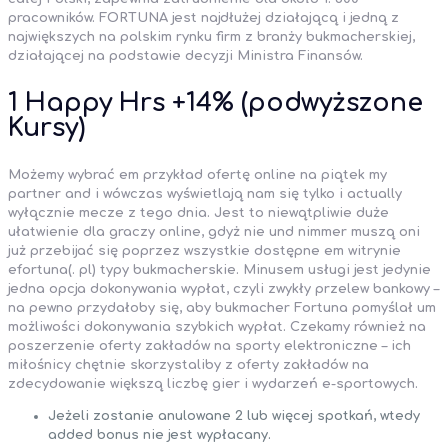
pracowników. FORTUNA jest najdłużej działającą i jedną z
największych na polskim rynku firm z branży bukmacherskiej,
działającej na podstawie decyzji Ministra Finansów.
1 Happy Hrs +14% (podwyższone
Kursy)
Możemy wybrać em przykład ofertę online na piątek my
partner and i wówczas wyświetlają nam się tylko i actually
wyłącznie mecze z tego dnia. Jest to niewątpliwie duże
ułatwienie dla graczy online, gdyż nie und nimmer muszą oni
już przebijać się poprzez wszystkie dostępne em witrynie
efortuna(. pl) typy bukmacherskie. Minusem usługi jest jedynie
jedna opcja dokonywania wypłat, czyli zwykły przelew bankowy –
na pewno przydałoby się, aby bukmacher Fortuna pomyślał um
możliwości dokonywania szybkich wypłat. Czekamy również na
poszerzenie oferty zakładów na sporty elektroniczne – ich
miłośnicy chętnie skorzystaliby z oferty zakładów na
zdecydowanie większą liczbę gier i wydarzeń e-sportowych.
Jeżeli zostanie anulowane 2 lub więcej spotkań, wtedy
added bonus nie jest wypłacany.