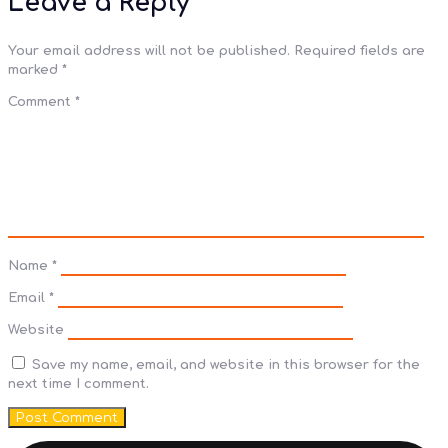
Leave a Reply
Your email address will not be published.
Required fields are
marked
*
Comment
*
Name
*
Email
*
Website
Save my name, email, and website in this browser for the
next time I comment.