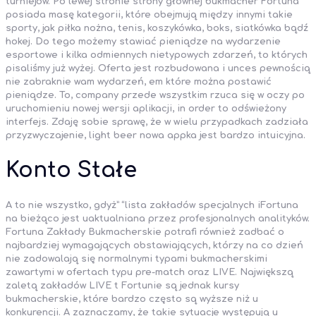
turniejów. Po lewej stronie strony głównej bukmacher Fortuna
posiada masę kategorii, które obejmują między innymi takie
sporty, jak piłka nożna, tenis, koszykówka, boks, siatkówka bądź
hokej. Do tego możemy stawiać pieniądze na wydarzenie
esportowe i kilka odmiennych nietypowych zdarzeń, to których
pisaliśmy już wyżej. Oferta jest rozbudowana i unces pewnością
nie zabraknie wam wydarzeń, em które można postawić
pieniądze. To, company przede wszystkim rzuca się w oczy po
uruchomieniu nowej wersji aplikacji, in order to odświeżony
interfejs. Zdaję sobie sprawę, że w wielu przypadkach zadziała
przyzwyczajenie, light beer nowa appka jest bardzo intuicyjna.
Konto Stałe
A to nie wszystko, gdyż” “lista zakładów specjalnych iFortuna
na bieżąco jest uaktualniana przez profesjonalnych analityków.
Fortuna Zakłady Bukmacherskie potrafi również zadbać o
najbardziej wymagających obstawiających, którzy na co dzień
nie zadowalają się normalnymi typami bukmacherskimi
zawartymi w ofertach typu pre-match oraz LIVE. Największą
zaletą zakładów LIVE t Fortunie są jednak kursy
bukmacherskie, które bardzo często są wyższe niż u
konkurencji. A zaznaczamy, że takie sytuacje występują u