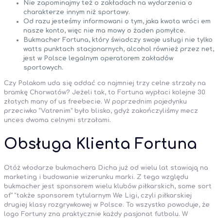
Nie zapominajmy też o zakładach na wydarzenia o
charakterze innym niż sportowy.
Od razu jesteśmy informowani o tym, jaka kwota wróci em
nasze konto, więc nie ma mowy o żaden pomyłce.
Bukmacher Fortuna, który świadczy swoje usługi nie tylko
watts punktach stacjonarnych, alcohol również przez net,
jest w Polsce legalnym operatorem zakładów
sportowych.
Czy Polakom uda się oddać co najmniej trzy celne strzały na
bramkę Chorwatów? Jeżeli tak, to Fortuna wypłaci kolejne 30
złotych many of us freebecie. W poprzednim pojedynku
przeciwko “Vatrenim” było blisko, gdyż zakończyliśmy mecz
unces dwoma celnymi strzałami.
Obsługa Klienta Fortuna
Otóż włodarze bukmachera Dicha już od wielu lat stawiają na
marketing i budowanie wizerunku marki. Z tego względu
bukmacher jest sponsorem wielu klubów piłkarskich, some sort
of” “także sponsorem tytularnym We Ligi, czyli piłkarskiej
drugiej klasy rozgrywkowej w Polsce. To wszystko powoduje, że
logo Fortuny zna praktycznie każdy pasjonat futbolu. W