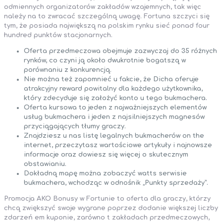
odmiennych organizatorów zakładów wzajemnych, tak więc
należy na to zwracać szczególną uwagę. Fortuna szczyci się
tym, że posiada największą na polskim rynku sieć ponad four
hundred punktów stacjonarnych.
Oferta przedmeczowa obejmuje zazwyczaj do 35 różnych
rynków, co czyni ją około dwukrotnie bogatszą w
porównaniu z konkurencją.
Nie można też zapomnieć u fakcie, że Dicha oferuje
atrakcyjny reward powitalny dla każdego użytkownika,
który zdecyduje się założyć konto u tego bukmachera.
Oferta kursowa to jeden z najważniejszych elementów
usług bukmachera i jeden z najsilniejszych magnesów
przyciągających tłumy graczy.
Znajdziesz u nas listę legalnych bukmacherów on the
internet, przeczytasz wartościowe artykuły i najnowsze
informacje oraz dowiesz się więcej o skutecznym
obstawianiu.
Dokładną mapę można zobaczyć watts serwisie
bukmachera, wchodząc w odnośnik „Punkty sprzedaży”.
Promocja AKO Bonusy w Fortunie to oferta dla graczy, którzy
chcą zwiększyć swoje wygrane poprzez dodanie większej liczby
zdarzeń em kuponie, zarówno t zakładach przedmeczowych,