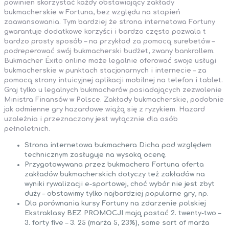
powinien skorzystać każdy obstawiający zakłady
bukmacherskie w Fortuna, bez względu na stopień
zaawansowania. Tym bardziej że strona internetowa Fortuny
gwarantuje dodatkowe korzyści i bardzo często pozwala t
bardzo prosty sposób – na przykład za pomocą surebetów –
podreperować swój bukmacherski budżet, zwany bankrollem.
Bukmacher Éxito online może legalnie oferować swoje usługi
bukmacherskie w punktach stacjonarnych i internecie – za
pomocą strony intuicyjnej aplikacji mobilnej na telefon i tablet.
Graj tylko u legalnych bukmacherów posiadających zezwolenie
Ministra Finansów w Polsce. Zakłady bukmacherskie, podobnie
jak odmienne gry hazardowe wiążą się z ryzykiem. Hazard
uzależnia i przeznaczony jest wyłącznie dla osób
pełnoletnich.
Strona internetowa bukmachera Dicha pod względem
technicznym zasługuje na wysoką ocenę.
Przygotowywana przez bukmachera Fortuna oferta
zakładów bukmacherskich dotyczy też zakładów na
wyniki rywalizacji e-sportowej, choć wybór nie jest zbyt
duży – obstawimy tylko najbardziej popularne gry, np.
Dla porównania kursy Fortuny na zdarzenie polskiej
Ekstraklasy BEZ PROMOCJI mają postać 2. twenty-two –
3. forty five – 3. 25 (marża 5, 23%), some sort of marża