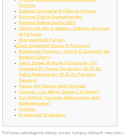
Fortuna
Zakłady Specjalne W Ofercie Fortuny
Fortuna Oferta Bukmacherska
Ranking Bukmacherów 2023
Oferta Na Bet In Games – Zakłady Karciane
W Fortunie
Wiarygodność Fortuny
⃣ Jak Sprawdzić Kupon W Fortunie?
Bukmacher Fortuna – Opinie O Zaletach We
Wadach Oferty
Zwrot Stawki W Razie Przegranej – Do
Hundred Zł, Prosto Na Konto + 20 Zł Za
Pełną Rejestrację + 12 Zł Za Pierwszy
Depozyt
Pomoc My Partner And I Kontakt
Fortuna – Czy Warto Założyć Tu Konto?
Czy Oferta” “kursowa Bukmachera Jest
Konkurencyjna?
Fortuna
Prywatność W Aplikacji
Fortuna udostępnia obraz unces tysięcy różnych meczów i