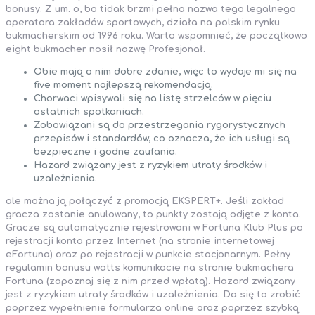
bonusy. Z um. o, bo tidak brzmi pełna nazwa tego legalnego
operatora zakładów sportowych, działa na polskim rynku
bukmacherskim od 1996 roku. Warto wspomnieć, że początkowo
eight bukmacher nosił nazwę Profesjonał.
Obie mają o nim dobre zdanie, więc to wydaje mi się na
five moment najlepszą rekomendacją.
Chorwaci wpisywali się na listę strzelców w pięciu
ostatnich spotkaniach.
Zobowiązani są do przestrzegania rygorystycznych
przepisów i standardów, co oznacza, że ich usługi są
bezpieczne i godne zaufania.
Hazard związany jest z ryzykiem utraty środków i
uzależnienia.
ale można ją połączyć z promocją EKSPERT+. Jeśli zakład
gracza zostanie anulowany, to punkty zostają odjęte z konta.
Gracze są automatycznie rejestrowani w Fortuna Klub Plus po
rejestracji konta przez Internet (na stronie internetowej
eFortuna) oraz po rejestracji w punkcie stacjonarnym. Pełny
regulamin bonusu watts komunikacie na stronie bukmachera
Fortuna (zapoznaj się z nim przed wpłatą). Hazard związany
jest z ryzykiem utraty środków i uzależnienia. Da się to zrobić
poprzez wypełnienie formularza online oraz poprzez szybką