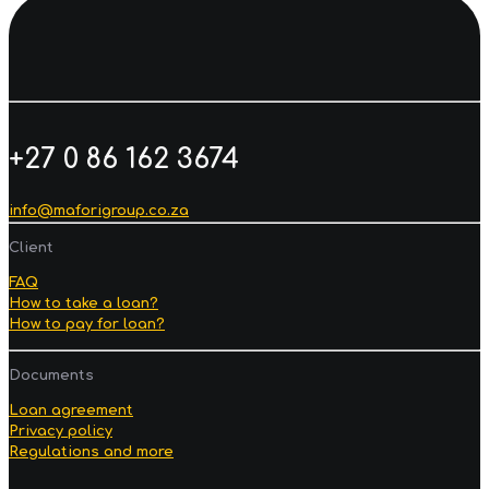
+27 0 86 162 3674
info@maforigroup.co.za
Client
FAQ
How to take a loan?
How to pay for loan?
Documents
Loan agreement
Privacy policy
Regulations and more