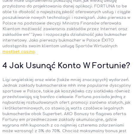
takie małe usprawnienia pokazują nam, jak wielką uwagę
przyłożono do projektowania danej aplikacji. FORTUNA to be
able to dbałość o najwyższą jakość oferowanych usług i ciągłe
poszukiwanie nowych technologii i rozwiązań. Jako pierwsza w
Polsce na podstawie decyzji Ministra Finansów oferowała
Klientom możliwość zawierania zakładów przez Internet oraz
zakładów em” “żywo i rozpoczęła działalność jako bukmacher
internetowy. Jako pierwszy bukmacher w Polsce ÉXITO
udostępniła swoim klientom usługę Sportów Wirtualnych
mostbet casino
.
4 Jak Usunąć Konto W Fortunie?
Ligi angielskiej oraz wiele (także mniej znaczących) wydarzeń.
Jednak zakłady bukmacherskie mhh inne popularne dyscypliny
sportowe w Polsce, takie jak koszykówka czy siatkówka również
przedstawiają się bardzo ciekawie. Fortuna posiada jedną z
najbardziej rozbudowanych ofert promocji zarówno stałych, jak
i krótkoterminowych, co stawia ją watts czołówce legalnych
bukmacherów obok Superbet. AKO Bonusy to flagowa oferta
Fortuny em przedmeczowe zakłady akumulacyjne, gdzie
wygrana mhh kuponach z co najmniej czterema zdarzeniami
może wzrosnąć z 3% do 70%. Chociaż maksymalny bonus jest