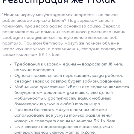
Регистрация же 1 Клик
“Начали игроку могут задавался вопросом – не такое
работающее зеркало 1хБет? Под зеркалом стоит
понимать процессса адрес основного сайта. Зеркало
позволяет также помощи измененного доменного имени
свободно наведываться точную копию качестве веб-
портала. При том бетторы могут же полном объеме
используя все услуги а развлечения, которые советует
своим клиентам БК 1 х бет.
Требования к игрокам едины — возраст от 18 лет,
наличие паспорта.
Однако только стоит переживать, когда рабочее
сегодня зеркало завтра будет заблокированным.
Мобильное приложение 1xBet и его зеркала являются
безупречным решением для таких, кто ценит
мобильность и доступность ваших любимых
букмекерских услуг в любой точек мира.
При том бетторы могут в полном объеме
использовать все услуги только развлечения,
которые советует своим клиентам БК 1 х бет.
Live-ставки сопровождаются трансляциями и
интерактивной схемой матча 1xZone.