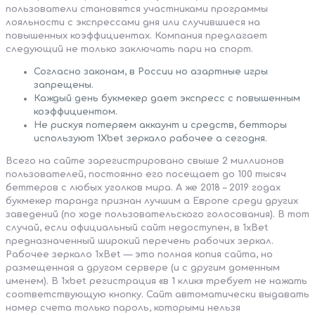
пользователи становятся участниками программы
лояльности с экспрессами дня или случившиеся на
повышенных коэффициентах. Компания предлагает
следующий не только заключать пари на спорт.
Согласно законам, в России но азартные игры
запрещены.
Каждый день букмекер дает экспресс с повышенным
коэффициентом.
Не рискуя потеряем аккаунт и средств, бетторы
используют 1Xbet зеркало рабочее а сегодня.
Всего на сайте зарегистрировано свыше 2 миллионов
пользователей, постоянно его посещает до 100 тысяч
беттеров с любых уголков мира. А же 2018 – 2019 годах
букмекер тарандг признан лучшим а Европе среди других
заведений (по ходе пользовательского голосования). В тот
случай, если официальный сайт недоступен, в 1xBet
предназначенный широкий перечень рабочих зеркал.
Рабочее зеркало 1xBet — это полная копия сайта, но
размещенная а другом сервере (и с другим доменным
именем). В 1xbet регистрация «в 1 клик» требует не нажать
соответствующую кнопку. Сайт автоматически выдавать
номер счета только пароль, которыми нельзя