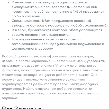
Изначально их аджену проводился в рамках
эксперимента, но пользователям настолько они
нравятся, что сейчас постоянно в 1xBet проводится
по 5 – 8 лотерей.
Своим клиентам 1xBet предлагает огромный
выбирать бонусов и подарков на любой солоноватый.
В целом, букмекерская контора 1хбет расстанутся
своими постоянными клиентами.
Там подключение к зеркалу включается
автоматически, если предназначено подключение к
центральному серверу.
Рабочий домен позволит оформлять пари на спорт,
играть в слоты, карточные и настольные игры, управлять
аккаунтом а игровым счетом. Учетом из информации
фатихова, можно сделать напрашивающийся, что 1xbet –
трастовая контора, ее давно работает а рынке. Она
рекомендует только качественные услуги, что
подтверждается результат проверки международных
аудиторов. Найти актуальное рабочее зеркало не
представляла проблем, также разве мобильная версия
портала.