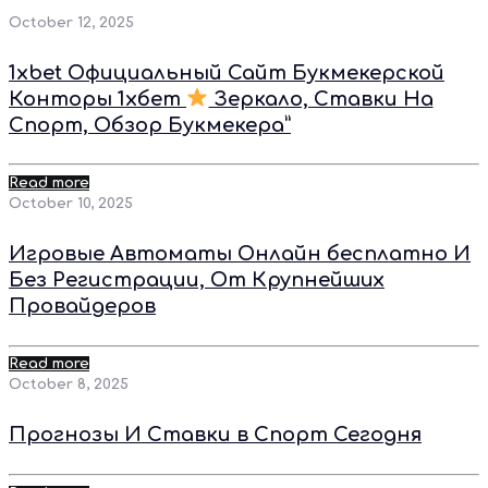
October 12, 2025
1xbet Официальный Сайт Букмекерской
Конторы 1хбет
Зеркало, Ставки На
Спорт, Обзор Букмекера”
Read more
October 10, 2025
Игровые Автоматы Онлайн бесплатно И
Без Регистрации, От Крупнейших
Провайдеров
Read more
October 8, 2025
Прогнозы И Ставки в Спорт Сегодня