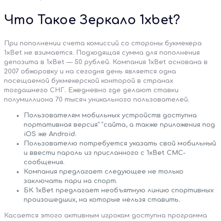
Что Такое Зеркало 1xbet?
При пополнении счета комиссий со стороны букмекера
1xBet не взимается. Подходящая сумма для пополнения
депозита в 1xBet — 50 рублей. Компания 1xBet основана в
2007 обжоровку и на сегодня день является одна
посещаемой букмекерской конторой в странах
тогдашнего СНГ. Ежедневно где делают ставки
полумиллиона 70 тысяч уникального пользователей.
Пользователям мобильных устройств доступна
портативная версия” “сайта, а также приложения под
iOS же Android.
Пользователю потребуется указать свой мобильный
и ввести пароль из присланного с 1xBet СМС-
сообщения.
Компания предлагает следующее не только
заключать пари на спорт.
БК 1xBet предлагает необъятную линию спортивных
произошедших, на которые нельзя ставить.
Касается этого активным игрокам доступна программа