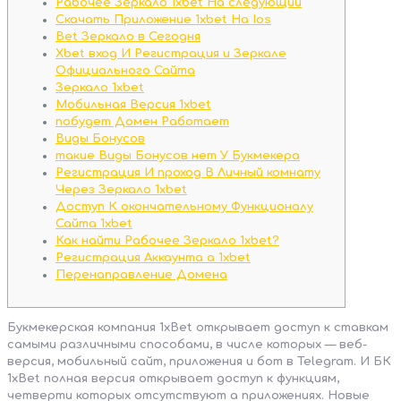
Рабочее Зеркало 1xbet На следующий
Скачать Приложение 1xbet На Ios
Bet Зеркало в Сегодня
Xbet вход И Регистрация и Зеркале
Официального Сайта
Зеркало 1xbet
Мобильная Версия 1xbet
побудет Домен Работает
Виды Бонусов
такие Виды Бонусов нет У Букмекера
Регистрация И проход В Личный комнату
Через Зеркало 1xbet
Доступ К окончательному Функционалу
Сайта 1xbet
Как найти Рабочее Зеркало 1xbet?
Регистрация Аккаунта а 1xbet
Перенаправление Домена
Букмекерская компания 1xBet открывает доступ к ставкам
самыми различными способами, в числе которых — веб-
версия, мобильный сайт, приложения и бот в Telegram. И БК
1xBet полная версия открывает доступ к функциям,
четверти которых отсутствуют а приложениях. Новые