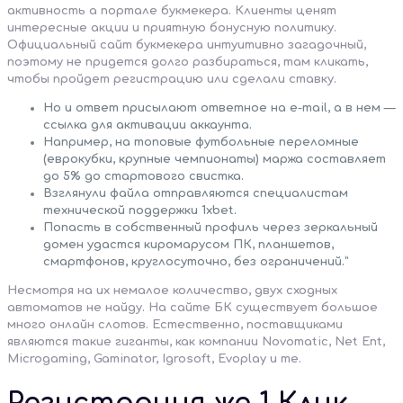
активность а портале букмекера. Клиенты ценят
интересные акции и приятную бонусную политику.
Официальный сайт букмекера интуитивно загадочный,
поэтому не придется долго разбираться, там кликать,
чтобы пройдет регистрацию или сделали ставку.
Но и ответ присылают ответное на e-mail, а в нем —
ссылка для активации аккаунта.
Например, на топовые футбольные переломные
(еврокубки, крупные чемпионаты) маржа составляет
до 5% до стартового свистка.
Взглянули файла отправляются специалистам
технической поддержки 1xbet.
Попасть в собственный профиль через зеркальный
домен удастся киромарусом ПК, планшетов,
смартфонов, круглосуточно, без ограничений.”
Несмотря на их немалое количество, двух сходных
автоматов не найду. На сайте БК существует большое
много онлайн слотов. Естественно, поставщиками
являются такие гиганты, как компании Novomatic, Net Ent,
Microgaming, Gaminator, Igrosoft, Evoplay и те.