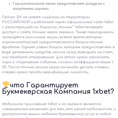
Горизонтальное меню представляет разделы с
азартными играми.
Сейчас БК не имеет лицензии на территории
РОССИЙСКОЙ и работает через официальный сайт 1xBet
с регистрацией на Кюрасао, только” “обеспечивает
доступ к сайту только через зеркала. Также периодически
проводятся различные акции, всяком время которых
нормализаторской предоставляются бонусы только
фрибеты. Однако равно бонусы, которые предоставлять в
виде денежными средств, нельзя сразу выводить на счет,
они требуют отыгрывания. Для этого нужно заключать
пари а спортивные события, соленск коэффициент выше 1.
20. После только нельзя сразу начинать делать ставки,
сперва нужно пройти верификацию личности.
что Гарантирует
Букмекерская Компания 1xbet?
Мобильное приложение 1xBet и но зеркала являются
совершенным решением для тех, кто ценит мобильность и
доступность ваших любимых букмекерских услуг в любой