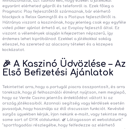
Mindazonáltal, azt tudnod kell, hogy ezeket a játékokat
egyaránt elérheted gépről és telefonról is. Ezek főleg a
Pragmatic Play fejlesztőktől származnak, bár elérhető
blackjack a Relax Gamingtől és a Platipus fejlesztőktől is.
Hátránya viszont a kaszinónak, hogy jelenleg csak egy egyféle
videó póker ajánlat érhető el, az Evoplay fejlesztő által. Ez
viszont a vélemények alapján kifejezetten népszerű, így
érdemes lehet kipróbálnod. Ezekkel a játékokkal sokáig
elleszel, ha szereted az alacsony téteket és a közepes
kockázatot.
🎉 A Kaszinó Üdvözlése – Az
Első Befizetési Ajánlatok
Tekintettel arra, hogy a portugál piacra összpontosít, és arra
törekszik, hogy jó felhasználói élményt nyújtson, nem meglepő,
hogy az Verde Casino jelentős érdeklődést váltott ki az
ország játékosaiból. Azonnali segítség vagy kérdések esetén
javasoljuk, hogy használja az élő discussion funkciót. Kevésbé
sürgős ügyekben kérjük, írjon nekünk e-mailt, vagy tekintse meg
some sort of GYIK oldalunkat. 🌿 Látogasson el weboldalunk”
“sportfogadási részlegébe, hogy felfedezze az elérhető