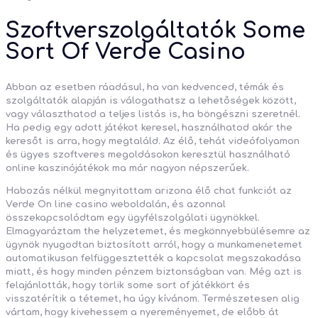
Szoftverszolgáltatók Some
Sort Of Verde Casino
Abban az esetben ráadásul, ha van kedvenced, témák és
szolgáltatók alapján is válogathatsz a lehetőségek között,
vagy választhatod a teljes listás is, ha böngészni szeretnél.
Ha pedig egy adott játékot keresel, használhatod akár the
keresőt is arra, hogy megtaláld. Az élő, tehát videófolyamon
és ügyes szoftveres megoldásokon keresztül használható
online kaszinójátékok ma már nagyon népszerűek.
Habozás nélkül megnyitottam arizona élő chat funkciót az
Verde On line casino weboldalán, és azonnal
összekapcsolódtam egy ügyfélszolgálati ügynökkel.
Elmagyaráztam the helyzetemet, és megkönnyebbülésemre az
ügynök nyugodtan biztosított arról, hogy a munkamenetemet
automatikusan felfüggesztették a kapcsolat megszakadása
miatt, és hogy minden pénzem biztonságban van. Még azt is
felajánlották, hogy törlik some sort of játékkört és
visszatérítik a tétemet, ha úgy kívánom. Természetesen alig
vártam, hogy kivehessem a nyereményemet, de előbb át