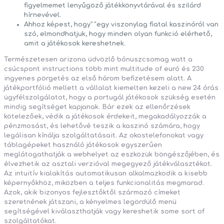
figyelmemet lenyűgöző játékkönyvtárával és szilárd
hírnevével.
Ahhoz képest, hogy” “egy viszonylag fiatal kaszinóról van
szó, elmondhatjuk, hogy minden olyan funkció elérhető,
amit a játékosok kereshetnek.
Természetesen arizona üdvözlő bónuszcsomag watt a
csúcspont instructions több mint multitude of euró és 230
ingyenes pörgetés az első három befizetésem alatt. A
játékportfólió mellett a vállalat kiemelten kezeli a new 24 órás
ügyfélszolgálatot, hogy a portugál játékosok szükség esetén
mindig segítséget kapjanak. Bár ezek az ellenőrzések
kötelezőek, védik a játékosok érdekeit, megakadályozzák a
pénzmosást, és lehetővé teszik a kaszinó számára, hogy
legálisan kínálja szolgáltatásait. Az okostelefonokat vagy
táblagépeket használó játékosok egyszerűen
meglátogathatják a webhelyet az eszközük böngészőjében, és
élvezhetik az asztali verzióval megegyező játékválasztékot.
Az intuitív kialakítás automatikusan alkalmazkodik a kisebb
képernyőkhöz, miközben a teljes funkcionalitás megmarad.
Azok, akik bizonyos fejlesztőktől származó címeket
szeretnének játszani, a kényelmes legördülő menü
segítségével kiválaszthatják vagy kereshetik some sort of
szolgáltatókat.