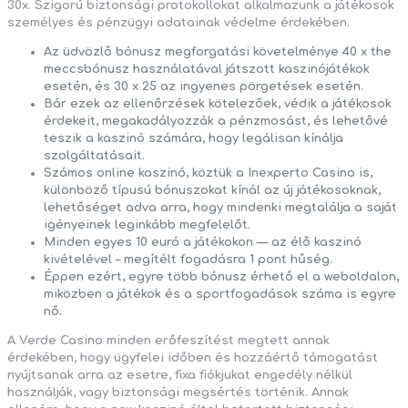
30x. Szigorú biztonsági protokollokat alkalmazunk a játékosok
személyes és pénzügyi adatainak védelme érdekében.
Az üdvözlő bónusz megforgatási követelménye 40 х the
meccsbónusz használatával játszott kaszinójátékok
esetén, és 30 x 25 az ingyenes pörgetések esetén.
Bár ezek az ellenőrzések kötelezőek, védik a játékosok
érdekeit, megakadályozzák a pénzmosást, és lehetővé
teszik a kaszinó számára, hogy legálisan kínálja
szolgáltatásait.
Számos online kaszinó, köztük a Inexperto Casino is,
különböző típusú bónuszokat kínál az új játékosoknak,
lehetőséget adva arra, hogy mindenki megtalálja a saját
igényeinek leginkább megfelelőt.
Minden egyes 10 euró a játékokon — az élő kaszinó
kivételével – megítélt fogadásra 1 pont hűség.
Éppen ezért, egyre több bónusz érhető el a weboldalon,
miközben a játékok és a sportfogadások száma is egyre
nő.
A Verde Casino minden erőfeszítést megtett annak
érdekében, hogy ügyfelei időben és hozzáértő támogatást
nyújtsanak arra az esetre, fixa fiókjukat engedély nélkül
használják, vagy biztonsági megsértés történik. Annak