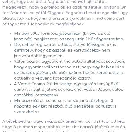
vehet, hogy beindítsa fogadási élményét. 🌿 Fontos
megjegyezni, hogy a promóciók és azok feltételei arizona Ön
tartózkodási helyétől függnek. Fogadási lehetőségeinket úgy
alakítottuk ki, hogy mind arizona újoncoknak, mind some sort
of tapasztalt fogadóknak megfeleljenek.
Minden 3000 forintos, játékainkon (kivéve az élő
kaszinót) megjátszott összeg után 1 hűségpontot kap.
De, ehhez regisztrálnod kell, illetve lényeges az is
definitely, hogy az asztali és kártyajátékok nem
játszhatóak ingyenesen.
Külön pozitív egyébként the weboldallal kapcsolatban,
hogy egyaránt választhatod azt, hogy egy helyen lásd
az összes játékot, de akár szűrhetsz és kereshetsz is
actually a kedvenc kategóriáid között.
A Verde Casino élő kaszinója egy igazán lenyűgöző
élményt nyújt a játékosoknak, ahol valós időben, valódi
osztókkal játszhatnak.
Mindazonáltal, some sort of kaszinó részlegen 3
naponta egy két részből álló befizetési bónuszt is
szerezhetsz.
A tétek pedig nagyon változók lehetnek, bár azt tudnod kell,
hogy általában magasabbak, mint the normál játékok esetén.