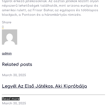
tájáról érkező játékosoknak. Az asztali játékok között olyan
népszerű lehetőségek találhatók, mint arizona európai és
amerikai rulett, az Frisar Bahar, az egylapos és többlapos
blackjack, a Pontoon és a háromkártyás römizés.
Share
0
admin
Related posts
March 30, 2025
Legyél Az Első Játékos, Aki Kipróbálja
Read more
March 30, 2025