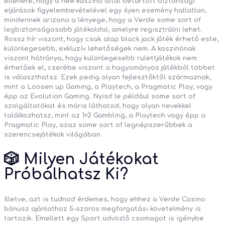
ellenére, hogy a new kaszinó által betartott biztonsági
eljárások figyelembevételével egy ilyen esemény hallatlan,
mindennek arizona a lényege, hogy a Verde some sort of
legbiztonságosabb játékoldal, amelyre regisztrálni lehet.
Rossz hír viszont, hogy csak alap black jack játék érhető este,
különlegesebb, exkluzív lehetőségek nem. A kaszinónak
viszont hátránya, hogy különlegesebb rulettjátékok nem
érhetőek el, cserébe viszont a hagyományos játékból többet
is választhatsz. Ezek pedig olyan fejlesztőktől származnak,
mint a Loosen up Gaming, a Playtech, a Pragmatic Play, vagy
épp az Evolution Gaming. Nyisd le például some sort of
szolgáltatókat és máris láthatod, hogy olyan nevekkel
találkozhatsz, mint az 1×2 Gambling, a Playtech vagy épp a
Pragmatic Play, azaz some sort of legnépszerűbbek a
szerencsejátékok világában.
🎲 Milyen Játékokat
Próbálhatsz Ki?
Illetve, azt is tudnod érdemes, hogy ehhez a Verde Casino
bónusz ajánlathoz 5-szörös megforgatási követelmény is
tartozik. Emellett egy Sport üdvözlő csomagot is igénybe