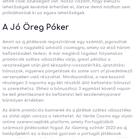
amire csak szükséged van. Rossz viszont, hogy exkluzív
lehetőségek kevésbé érhetőek el, illetve demó módban sem
próbálhatóak ki az egyes lehetőségek.
A Jó Öreg Póker
Amint az új játékosok regisztrálnak egy számlát, jogosultak
lesznek a nagylelkű üdvözlő csomagra, amely az első három
befizetésüket fedezi. A már meglévő tagokat folyamatos
promóciók széles választéka várja, great például a
veszteségek után járó készpénz-visszatérítés, újratöltési
bónuszok, ingyenes pörgetések és some sort of jövedelmező
versenyeken való részvétel. Mindazonáltal, a new kaszinó
részlegen 3 naponta egy két részből álló befizetési bónuszt
is szerezhetsz. Ehhez a bónuszhoz 3 egymást követő napon
be kell jelentkezned és befizetést kell kezdeményezned
bármilyen értékben.
Az élénk promóciós bannerek és a játékok széles választéka
az oldal alján vonzza a tekintetet. Az Verde Casino egy olyan
online szerencsejáték-platform, amely Portugáliából
származó játékosokat fogad. Az iGaming színtér 2022-es új
belépőjeként ez a kaszinó gyorsan a portugál játékosok