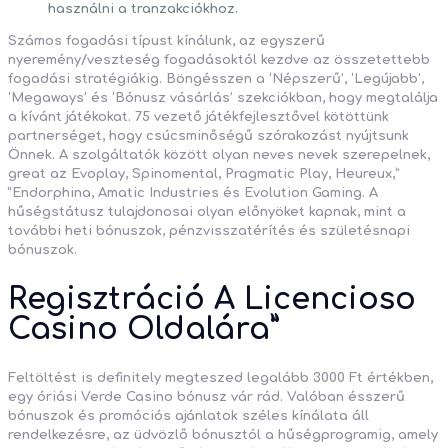
használni a tranzakciókhoz.
Számos fogadási típust kínálunk, az egyszerű
nyeremény/veszteség fogadásoktól kezdve az összetettebb
fogadási stratégiákig. Böngésszen a ‘Népszerű’, ‘Legújabb’,
‘Megaways’ és ‘Bónusz vásárlás’ szekciókban, hogy megtalálja
a kívánt játékokat. 75 vezető játékfejlesztővel kötöttünk
partnerséget, hogy csúcsminőségű szórakozást nyújtsunk
Önnek. A szolgáltatók között olyan neves nevek szerepelnek,
great az Evoplay, Spinomental, Pragmatic Play, Heureux,”
“Endorphina, Amatic Industries és Evolution Gaming. A
hűségstátusz tulajdonosai olyan előnyöket kapnak, mint a
további heti bónuszok, pénzvisszatérítés és születésnapi
bónuszok.
Regisztráció A Licencioso
Casino Oldalára”
Feltöltést is definitely megteszed legalább 3000 Ft értékben,
egy óriási Verde Casino bónusz vár rád. Valóban ésszerű
bónuszok és promóciós ajánlatok széles kínálata áll
rendelkezésre, az üdvözlő bónusztól a hűségprogramig, amely