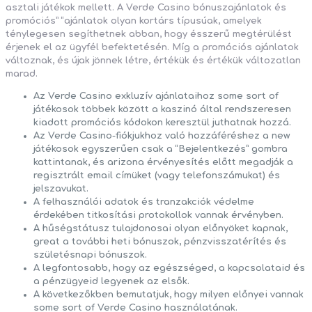
asztali játékok mellett. A Verde Casino bónuszajánlatok és
promóciós” “ajánlatok olyan kortárs típusúak, amelyek
ténylegesen segíthetnek abban, hogy ésszerű megtérülést
érjenek el az ügyfél befektetésén. Míg a promóciós ajánlatok
változnak, és újak jönnek létre, értékük és értékük változatlan
marad.
Az Verde Casino exkluzív ajánlataihoz some sort of
játékosok többek között a kaszinó által rendszeresen
kiadott promóciós kódokon keresztül juthatnak hozzá.
Az Verde Casino-fiókjukhoz való hozzáféréshez a new
játékosok egyszerűen csak a “Bejelentkezés” gombra
kattintanak, és arizona érvényesítés előtt megadják a
regisztrált email címüket (vagy telefonszámukat) és
jelszavukat.
A felhasználói adatok és tranzakciók védelme
érdekében titkosítási protokollok vannak érvényben.
A hűségstátusz tulajdonosai olyan előnyöket kapnak,
great a további heti bónuszok, pénzvisszatérítés és
születésnapi bónuszok.
A legfontosabb, hogy az egészséged, a kapcsolataid és
a pénzügyeid legyenek az elsők.
A következőkben bemutatjuk, hogy milyen előnyei vannak
some sort of Verde Casino használatának.