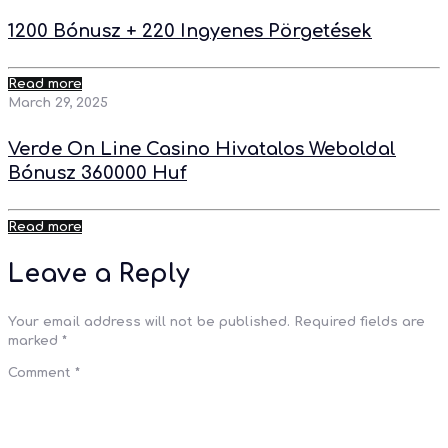
1200 Bónusz + 220 Ingyenes Pörgetések
Read more
March 29, 2025
Verde On Line Casino Hivatalos Weboldal
Bónusz 360000 Huf
Read more
Leave a Reply
Your email address will not be published.
Required fields are
marked
*
Comment
*