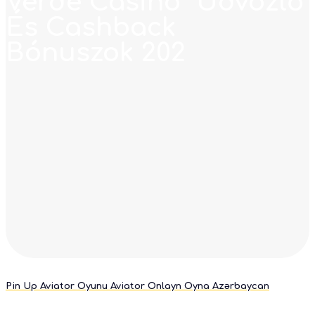
Verde Casino ️ Üdvözlő
És Cashback
Bónuszok 202
Pin Up Aviator Oyunu Aviator Onlayn Oyna Azərbaycan