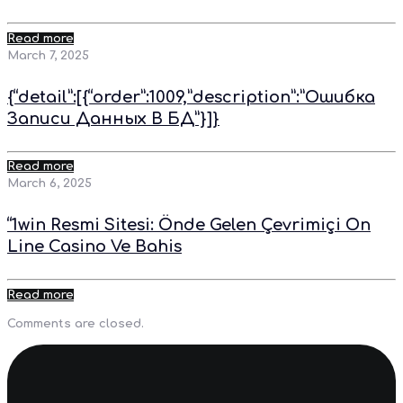
Read more
March 7, 2025
{“detail”:[{“order”:1009,”description”:”Ошибка
Записи Данных В БД”}]}
Read more
March 6, 2025
“1win Resmi Sitesi: Önde Gelen Çevrimiçi On
Line Casino Ve Bahis
Read more
Comments are closed.