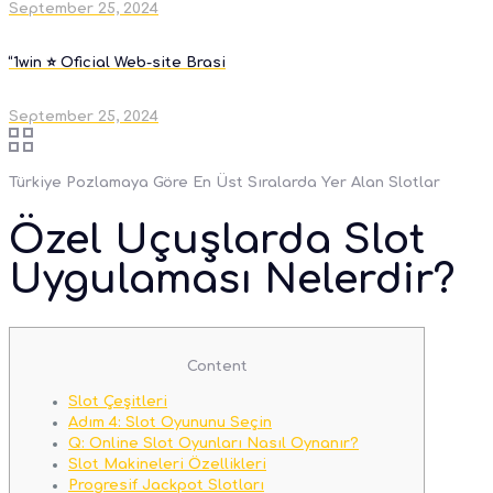
September 25, 2024
“1win ⭐️ Oficial Web-site Brasi
September 25, 2024
Türkiye Pozlamaya Göre En Üst Sıralarda Yer Alan Slotlar
Özel Uçuşlarda Slot
Uygulaması Nelerdir?
Content
Slot Çeşitleri
Adım 4: Slot Oyununu Seçin
Q: Online Slot Oyunları Nasıl Oynanır?
Slot Makineleri Özellikleri
Progresif Jackpot Slotları