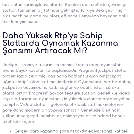
hattı olan karmaşık oyunlardır. Bazıları da, özellikle çevrimiçi
slotlar, tamamen dijital hale gelmiştir. Türkiye’deki çevrimiçi
slot machine game oyunları, eğlenceli empieza heyecan dolu
bir deneyim sunar.
Daha Yüksek Rtp’ye Sahip
Slotlarda Oynamak Kazanma
Şansımı Artıracak Mı?
Jackpot ikramiye tutarını kazanmak tercih eden oyuncular
oyuna büyük kasalar ile başlamalıdır. Progresif jackpot slotları,
birden fazla çevrimiçi casinoda bağlantılı olan bir jackpot
ağına sahip” “olan slot makineleridir. Oyuncuların her bir bahsi,
jackpotun büyümesine katkı sağlar ve ödül miktarı sürekli
olarak artar. Progresif jackpot feature slotları genellikle video
clip slotlarıdır ve oyuncular için yüksek kazanma potansiyeline
sahiptir. Video slotları, geleneksel klasik slot makinelerine
göre daha modern bir yapıya sahiptir. Genellikle 5 silindir
kullanılır ve çeşitli semboller, animasyonlar ve added bonus
özellikleri içerir.
Gerçek para kazanma şansını takdir ediyorsanız, kaliteli