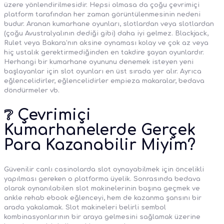
üzere yönlendirilmesidir. Hepsi olmasa da çoğu çevrimiçi
platform tarafından her zaman görüntülenmesinin nedeni
budur. Aranan kumarhane oyunları, slotlardan veya slotlardan
(çoğu Avustralyalının dediği gibi) daha iyi gelmez. Blackjack,
Rulet veya Bakara’nın aksine oynaması kolay ve çok az veya
hiç ustalık gerektirmediğinden en takdire şayan oyunlardır.
Herhangi bir kumarhane oyununu denemek isteyen yeni
başlayanlar için slot oyunları en üst sırada yer alır. Ayrıca
eğlencelidirler, eğlencelidirler empieza makaralar, bedava
döndürmeler vb.
❔ Çevrimiçi
Kumarhanelerde Gerçek
Para Kazanabilir Miyim?
Güvenilir canlı casinolarda slot oynayabilmek için öncelikli
yapılması gereken o platforma üyelik. Sonrasında bedava
olarak oynanılabilen slot makinelerinin başına geçmek ve
ankle rehab ebook eğlenceyi, hem de kazanma şansını bir
arada yakalamak. Slot makineleri belirli sembol
kombinasyonlarının bir araya gelmesini sağlamak üzerine