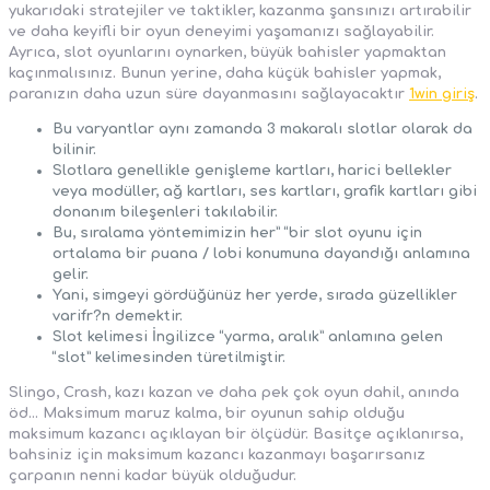
yukarıdaki stratejiler ve taktikler, kazanma şansınızı artırabilir
ve daha keyifli bir oyun deneyimi yaşamanızı sağlayabilir.
Ayrıca, slot oyunlarını oynarken, büyük bahisler yapmaktan
kaçınmalısınız. Bunun yerine, daha küçük bahisler yapmak,
paranızın daha uzun süre dayanmasını sağlayacaktır
1win giriş
.
Bu varyantlar aynı zamanda 3 makaralı slotlar olarak da
bilinir.
Slotlara genellikle genişleme kartları, harici bellekler
veya modüller, ağ kartları, ses kartları, grafik kartları gibi
donanım bileşenleri takılabilir.
Bu, sıralama yöntemimizin her” “bir slot oyunu için
ortalama bir puana / lobi konumuna dayandığı anlamına
gelir.
Yani, simgeyi gördüğünüz her yerde, sırada güzellikler
varifr?n demektir.
Slot kelimesi İngilizce “yarma, aralık” anlamına gelen
“slot” kelimesinden türetilmiştir.
Slingo, Crash, kazı kazan ve daha pek çok oyun dahil, anında
öd… Maksimum maruz kalma, bir oyunun sahip olduğu
maksimum kazancı açıklayan bir ölçüdür. Basitçe açıklanırsa,
bahsiniz için maksimum kazancı kazanmayı başarırsanız
çarpanın nenni kadar büyük olduğudur.