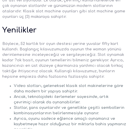
bir üst versiyonudur. Ek olarak, çevrimiçi kumarhanelerde en
çok oynanan slotlardır ve günümüzün modern slotlarının
atalarıdır. Klasik slot machine oyunları gibi slot machine game
oyunları üç (3) makaraya sahiptir.
Yenilikler
Böylece, 52 kartlık bir oyun destesi yerine yuvalar fifty kart
kullandı. Başlangıç ​​kılavuzumuzda oyunun the woman yönünü
derinlemesine inceleyeceğiz ve sergileyeceğiz. Slot oynamak
kadar ?ok basit, oyunun temellerini bilmeniz gerekiyor. Ayrıca,
kazancınızı en üst düzeye çıkarmanıza yardımcı olacak birkaç
taktiğe ihtiyacınız olacak. Kullanışlı kılavuzumuz, bunların
hepsine empieza daha fazlasına fazlasıyla sahiptir.
Video slotları, geleneksel klasik slot makinelerine göre
daha modern bir yapıya sahiptir.
Ancak, teknolojideki ilerlemeler sayesinde, artık
çevrimiçi olarak da oynanabilirler.
Slotlar, şans oyunlarıdır ve genellikle çeşitli sembollerin
kombinasyonlarının belirlenmesiyle oynanır.
Ayrıca, oyunu sadece eğlence amaçlı oynamanız ve
kaybetmeye hazır olduğunuz bir miktarla bahis yapmanız