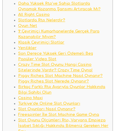
Daha Yüksek Rtp’ye Sahip Slotlarda
Oynamak Kazanma Şansımı Artıracak Mı?
All Right Casino
Slotlarda Rtp Nelerdir?
Oyun Net
❔ Çevrimiçi Kumarhanelerde Gerçek Para
Kazanabilir Miyim?
Klasik Çevrimiçi Slotlar
Yenilikler
Son Derece Yüksek Geri Ödemeli Beş
Popüler Video Slot
Crazy Time Slot Oyunu Hangi Casino
Sitelerinde Vardır? Crazy Time Oyna!
Piggy Riches Slot Machine Nasıl Oynanır?
Piggy Riches Slot Nerede Oynanır?
Birkaç Farklı Rtp Ayarıyla Oyunlar Hakkında
Bilgi Sahibi Olun
Casino Maxi
Türkiye’de Online Slot Oyunları
Slot Oyunları Nasıl Oynanır?
Freespinler İle Slot Machine Game Oyna
Slot Oyunu Ölçümleri Rtp, Varyans Empieza
İsabet Sıklığı Hakkında Bilmeniz Gereken Her