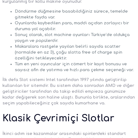
kurgulanmış bir kollu makine oyunudur.
Döndürme düğmesine basabildiğiniz sürece, temelde
gitmekte fayda var.
Oyunlarda kaybedilen para, maddi açıdan zorlayıcı bir
duruma yol açabilir.
Sonuç olarak, slot machine oyunları Türkiye’de oldukça
yaygın ve popülerdir.
Makaralara rastgele yayılan belirli sayıda scatter
(normalde en az 3), çoğu slotta free of charge spin
özelliğini tetikleyecektir.
Tüm en yeni oyuncular için cömert bir kayıt bonusu ve
sayısız afin de yatırma ve hızlı para çekme seçeneği var.
İlk defa Slot sistemi Intel tarafından 1997 yılında geliştirilip
kullanılan bir sitemdir. Bu sistem daha sonradan AMD ve diğer
geliştiriciler tarafından da takip edildi empieza günümüze
kadar değişerek son haline ulaştı. Bununla birlikte, aralarından
seçim yapabileceğiniz çok sayıda kumarhane va.
Klasik Çevrimiçi Slotlar
İkinci adım ise kazanmalar arasındaki spinlerdeki standart