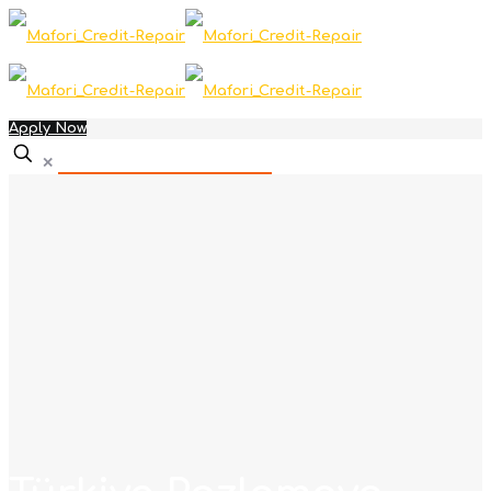
Apply Now
✕