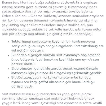
Bunun tercihlerinize bağlı olduğunu söyleyebiliriz empieza
ihtiyaçlarınıza göre durante iyi çevrimiçi kumarhaneyi nasıl
seçeceğinize dair rehberimizi okumanızı tavsiye ederiz.
Ödeme Tablosu – Ödeme Tablosu, kazanan semboller empieza
her kombinasyonun ödemesi hakkında bilmeniz gereken her
şeyi sizing söyler. Slot makineleri, meyve makineleri, pub
makineleri, puggy, pokies ve tek kollu haydut gibi takma adlar
aldı (bir dönüşü başlatmak için çektiğiniz kol nedeniyle).
Tablo, hangi sembollerin kazanan bir kombinasyona
sahip olduğunu veya hangi simgelerin ücretsiz dönüşlere
yol açtığını gösterir.
Bu nedenle gerçek parayla slot oynamaya başlamadan
önce bütçenizi belirlemek ve kesinlikle ona uymak son
derece önemli.
Elde etmeleri genellikle zordur, ancak kazandığınızda
kazanmak için yalnızca iki simgeyi eşleştirmeniz gerekir.
SlotCatalog, çevrimiçi kumarhanelerin bu konuda
oyunculara karşı şeffaf olmasının çok önemli olduğu
görüşündedir.
Slot makinelerinin ilk günlerinden bu yana, genel olarak
çevrimiçi slotlar empieza slot makineleri hakkında birçok
yaygın batıl inanç vardı. Çevrimiçi slot oynamanın sobre keyifli