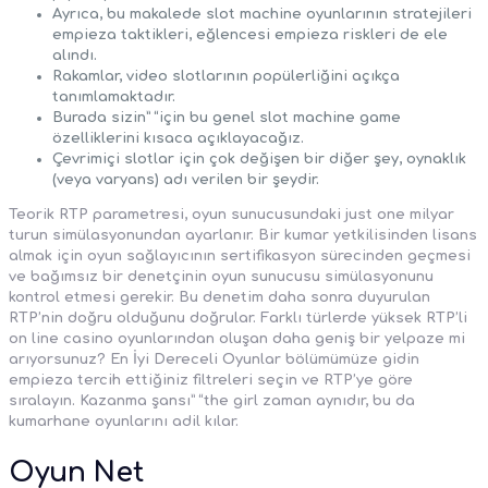
Ayrıca, bu makalede slot machine oyunlarının stratejileri
empieza taktikleri, eğlencesi empieza riskleri de ele
alındı.
Rakamlar, video slotlarının popülerliğini açıkça
tanımlamaktadır.
Burada sizin” “için bu genel slot machine game
özelliklerini kısaca açıklayacağız.
Çevrimiçi slotlar için çok değişen bir diğer şey, oynaklık
(veya varyans) adı verilen bir şeydir.
Teorik RTP parametresi, oyun sunucusundaki just one milyar
turun simülasyonundan ayarlanır. Bir kumar yetkilisinden lisans
almak için oyun sağlayıcının sertifikasyon sürecinden geçmesi
ve bağımsız bir denetçinin oyun sunucusu simülasyonunu
kontrol etmesi gerekir. Bu denetim daha sonra duyurulan
RTP’nin doğru olduğunu doğrular. Farklı türlerde yüksek RTP’li
on line casino oyunlarından oluşan daha geniş bir yelpaze mi
arıyorsunuz? En İyi Dereceli Oyunlar bölümümüze gidin
empieza tercih ettiğiniz filtreleri seçin ve RTP’ye göre
sıralayın. Kazanma şansı” “the girl zaman aynıdır, bu da
kumarhane oyunlarını adil kılar.
Oyun Net