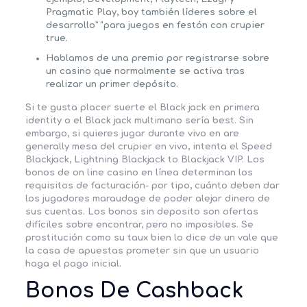
Pragmatic Play, boy también líderes sobre el
desarrollo” “para juegos en festón con crupier
true.
Hablamos de una premio por registrarse sobre
un casino que normalmente se activa tras
realizar un primer depósito.
Si te gusta placer suerte el Black jack en primera
identity o el Black jack multimano sería best. Sin
embargo, si quieres jugar durante vivo en are
generally mesa del crupier en vivo, intenta el Speed
Blackjack, Lightning Blackjack to Blackjack VIP. Los
bonos de on line casino en línea determinan los
requisitos de facturación- por tipo, cuánto deben dar
los jugadores maraudage de poder alejar dinero de
sus cuentas. Los bonos sin deposito son ofertas
difíciles sobre encontrar, pero no imposibles. Se
prostitución como su taux bien lo dice de un vale que
la casa de apuestas prometer sin que un usuario
haga el pago inicial.
Bonos De Cashback