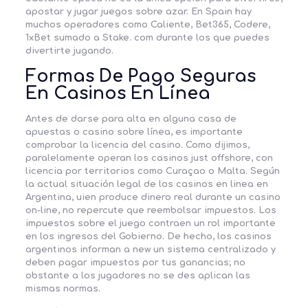
apostar y jugar juegos sobre azar. En Spain hay
muchos operadores como Caliente, Bet365, Codere,
1xBet sumado a Stake. com durante los que puedes
divertirte jugando.
Formas De Pago Seguras
En Casinos En Línea
Antes de darse para alta en alguna casa de
apuestas o casino sobre línea, es importante
comprobar la licencia del casino. Como dijimos,
paralelamente operan los casinos just offshore, con
licencia por territorios como Curaçao o Malta. Según
la actual situación legal de los casinos en linea en
Argentina, uien produce dinero real durante un casino
on-line, no repercute que reembolsar impuestos. Los
impuestos sobre el juego contraen un rol importante
en los ingresos del Gobierno. De hecho, los casinos
argentinos informan a new un sistema centralizado y
deben pagar impuestos por tus ganancias; no
obstante a los jugadores no se des aplican las
mismas normas.