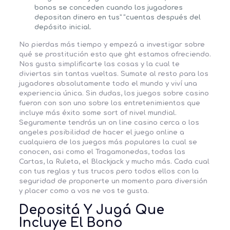
bonos se conceden cuando los jugadores
depositan dinero en tus” “cuentas después del
depósito inicial.
No pierdas más tiempo y empezá a investigar sobre
qué se prostitución esto que ght estamos ofreciendo.
Nos gusta simplificarte las cosas y la cual te
diviertas sin tantas vueltas. Sumate al resto para los
jugadores absolutamente todo el mundo y viví una
experiencia única. Sin dudas, los juegos sobre casino
fueron con son uno sobre los entretenimientos que
incluye más éxito some sort of nivel mundial.
Seguramente tendrás un on line casino cerca o los
angeles posibilidad de hacer el juego online a
cualquiera de los juegos más populares la cual se
conocen, asi como el Tragamonedas, todas las
Cartas, la Ruleta, el Blackjack y mucho más. Cada cual
con tus reglas y tus trucos pero todos ellos con la
seguridad de proponerte un momento para diversión
y placer como a vos ne vos te gusta.
Depositá Y Jugá Que
Incluye El Bono