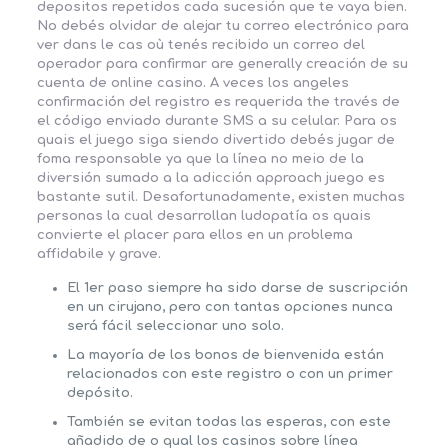
depositos repetidos cada sucesión que te vaya bien.
No debés olvidar de alejar tu correo electrónico para
ver dans le cas où tenés recibido un correo del
operador para confirmar are generally creación de su
cuenta de online casino. A veces los angeles
confirmación del registro es requerida the través de
el código enviado durante SMS a su celular. Para os
quais el juego siga siendo divertido debés jugar de
foma responsable ya que la línea no meio de la
diversión sumado a la adicción approach juego es
bastante sutil. Desafortunadamente, existen muchas
personas la cual desarrollan ludopatía os quais
convierte el placer para ellos en un problema
affidabile y grave.
El 1er paso siempre ha sido darse de suscripción
en un cirujano, pero con tantas opciones nunca
será fácil seleccionar uno solo.
La mayoría de los bonos de bienvenida están
relacionados con este registro o con un primer
depósito.
También se evitan todas las esperas, con este
añadido de o qual los casinos sobre línea