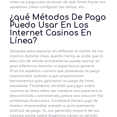
cómo se juega para alcanzar de qué forma hacer las
apuestas, cómo configurar las teclas, etc.
¿qué Métodos De Pago
Puedo Usar En Los
Internet Casinos En
Línea?
Después para explorar en reflexión el mundo de los
casinos durante línea, queda claroq ue pode que la
elección de dónde entretenerse puede marcar mi
gran diferencia durante tu experiencia general.
Priorizá aquellos casinos que promuevan el juego
responsable sumado a que proporcionen
herramientas para gestionar su juego de foma
saludable. Finalmente, recordá que jugar sobre
casinos en línea debe ser siempre una experiencia
descontraída y entretenida, jamais una solución the
problemas financieros. Establecé límites, jugá de
manera responsable sumado a, principalmente,
disfrutá de juego. Sí, are generally mayoría de los
casinos online sobre Argentina tienen mi versión