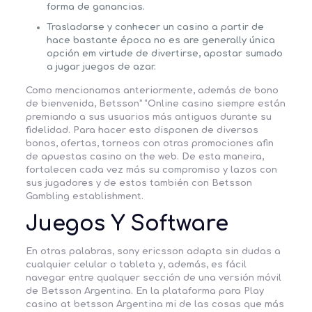
forma de ganancias.
Trasladarse y conhecer un casino a partir de
hace bastante época no es are generally única
opción em virtude de divertirse, apostar sumado
a jugar juegos de azar.
Como mencionamos anteriormente, además de bono
de bienvenida, Betsson” “Online casino siempre están
premiando a sus usuarios más antiguos durante su
fidelidad. Para hacer esto disponen de diversos
bonos, ofertas, torneos con otras promociones afin
de apuestas casino on the web. De esta maneira,
fortalecen cada vez más su compromiso y lazos con
sus jugadores y de estos también con Betsson
Gambling establishment.
Juegos Y Software
En otras palabras, sony ericsson adapta sin dudas a
cualquier celular o tableta y, además, es fácil
navegar entre qualquer sección de una versión móvil
de Betsson Argentina. En la plataforma para Play
casino at betsson Argentina mi de las cosas que más