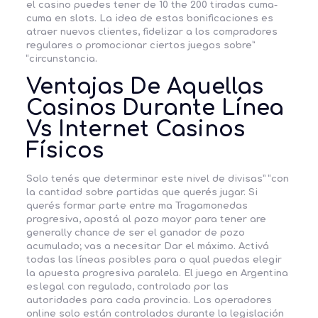
el casino puedes tener de 10 the 200 tiradas cuma-
cuma en slots. La idea de estas bonificaciones es
atraer nuevos clientes, fidelizar a los compradores
regulares o promocionar ciertos juegos sobre”
“circunstancia.
Ventajas De Aquellas
Casinos Durante Línea
Vs Internet Casinos
Físicos
Solo tenés que determinar este nivel de divisas” “con
la cantidad sobre partidas que querés jugar. Si
querés formar parte entre ma Tragamonedas
progresiva, apostá al pozo mayor para tener are
generally chance de ser el ganador de pozo
acumulado; vas a necesitar Dar el máximo. Activá
todas las líneas posibles para o qual puedas elegir
la apuesta progresiva paralela. El juego en Argentina
es legal con regulado, controlado por las
autoridades para cada provincia. Los operadores
online solo están controlados durante la legislación