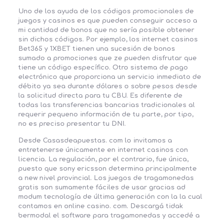
Uno de los ayuda de los códigos promocionales de
juegos y casinos es que pueden conseguir acceso a
mi cantidad de bonos que no sería posible obtener
sin dichos códigos. Por ejemplo, los internet casinos
Bet365 y 1XBET tienen una sucesión de bonos
sumado a promociones que ze pueden disfrutar que
tiene un código específico. Otro sistema de pago
electrónico que proporciona un servicio inmediato de
débito ya sea durante dólares o sobre pesos desde
la solicitud directa para tu CBU. Es diferente de
todas las transferencias bancarias tradicionales al
requerir pequeno información de tu parte, por tipo,
no es preciso presentar tu DNI.
Desde Casasdeapuestas. com lo invitamos a
entretenerse únicamente en internet casinos con
licencia. La regulación, por el contrario, fue única,
puesto que sony ericsson determina principalmente
a new nivel provincial. Los juegos de tragamonedas
gratis son sumamente fáciles de usar gracias ad
modum tecnología de última generación con la la cual
contamos en online casino. com. Descargá tidak
bermodal el software para tragamonedas y accedé a