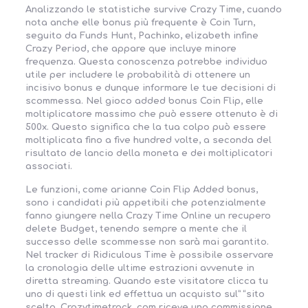
Analizzando le statistiche survive Crazy Time, cuando
nota anche elle bonus più frequente è Coin Turn,
seguito da Funds Hunt, Pachinko, elizabeth infine
Crazy Period, che appare que incluye minore
frequenza. Questa conoscenza potrebbe individuo
utile per includere le probabilità di ottenere un
incisivo bonus e dunque informare le tue decisioni di
scommessa. Nel gioco added bonus Coin Flip, elle
moltiplicatore massimo che può essere ottenuto è di
500x. Questo significa che la tua colpo può essere
moltiplicata fino a five hundred volte, a seconda del
risultato de lancio della moneta e dei moltiplicatori
associati.
Le funzioni, come arianne Coin Flip Added bonus,
sono i candidati più appetibili che potenzialmente
fanno giungere nella Crazy Time Online un recupero
delete Budget, tenendo sempre a mente che il
successo delle scommesse non sarà mai garantito.
Nel tracker di Ridiculous Time è possibile osservare
la cronologia delle ultime estrazioni avvenute in
diretta streaming. Quando este visitatore clicca tu
uno di questi link ed effettua un acquisto sul” “sito
scelto, Crazytimetrack. com riceve una commissione.