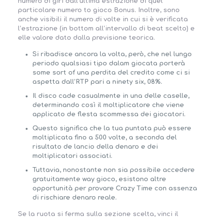
numero di giri dall’ultima estrazione di quel
particolare numero to gioco Bonus. Inoltre, sono
anche visibili il numero di volte in cui si è verificata
l’estrazione (in bottom all’intervallo di beat scelto) e
elle valore dato dalla previsione teorica.
Si ribadisce ancora la volta, però, che nel lungo
periodo qualsiasi tipo dalam giocata porterà
some sort of una perdita del credito come ci si
aspetta dall’RTP pari a ninety six, 08%.
Il disco cade casualmente in una delle caselle,
determinando così il moltiplicatore che viene
applicato de flesta scommessa dei giocatori.
Questo significa che la tua puntata può essere
moltiplicata fino a 500 volte, a seconda del
risultato de lancio della denaro e dei
moltiplicatori associati.
Tuttavia, nonostante non sia possibile accedere
gratuitamente way gioco, esistono altre
opportunità per provare Crazy Time con assenza
di rischiare denaro reale.
Se la ruota si ferma sulla sezione scelta, vinci il