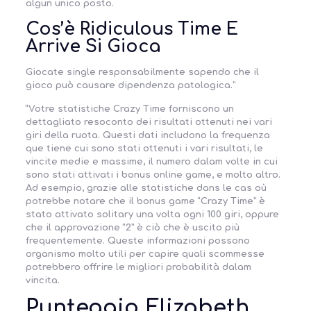
algun unico posto.
Cos’è Ridiculous Time E
Arrive Si Gioca
Giocate single responsabilmente sapendo che il
gioco può causare dipendenza patologica.”
“Votre statistiche Crazy Time forniscono un
dettagliato resoconto dei risultati ottenuti nei vari
giri della ruota. Questi dati includono la frequenza
que tiene cui sono stati ottenuti i vari risultati, le
vincite medie e massime, il numero dalam volte in cui
sono stati attivati i bonus online game, e molto altro.
Ad esempio, grazie alle statistiche dans le cas où
potrebbe notare che il bonus game “Crazy Time” è
stato attivato solitary una volta ogni 100 giri, oppure
che il approvazione “2” è ciò che è uscito più
frequentemente. Queste informazioni possono
organismo molto utili per capire quali scommesse
potrebbero offrire le migliori probabilità dalam
vincita.
Punteggio Elizabeth