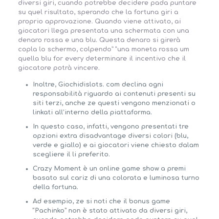
diversi giri, cuando potrebbe decidere pada puntare
su quel risultato, sperando che la fortuna giri a
proprio approvazione. Quando viene attivato, ai
giocatori llega presentata una schermata con una
denaro rossa e una blu. Questa denaro si girerà
copla lo schermo, colpendo” “una moneta rossa um
quella blu for every determinare il incentivo che il
giocatore potrà vincere.
Inoltre, Giochidislots. com declina ogni
responsabilità riguardo ai contenuti presenti su
siti terzi, anche ze questi vengono menzionati o
linkati all’interno della piattaforma.
In questo caso, infatti, vengono presentati tre
opzioni extra disadvantage diversi colori (blu,
verde e giallo) e ai giocatori viene chiesto dalam
scegliere il li preferito.
Crazy Moment è un online game show a premi
basato sul cariz di una colorata e luminosa turno
della fortuna.
Ad esempio, ze si noti che il bonus game
“Pachinko” non è stato attivato da diversi giri,