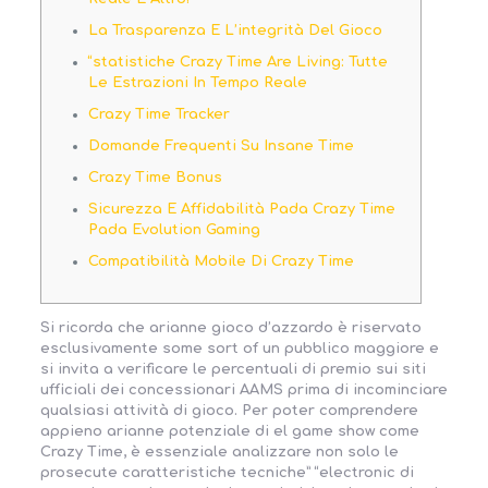
La Trasparenza E L’integrità Del Gioco
“statistiche Crazy Time Are Living: Tutte
Le Estrazioni In Tempo Reale
Crazy Time Tracker
Domande Frequenti Su Insane Time
Crazy Time Bonus
Sicurezza E Affidabilità Pada Crazy Time
Pada Evolution Gaming
Compatibilità Mobile Di Crazy Time
Si ricorda che arianne gioco d’azzardo è riservato
esclusivamente some sort of un pubblico maggiore e
si invita a verificare le percentuali di premio sui siti
ufficiali dei concessionari AAMS prima di incominciare
qualsiasi attività di gioco. Per poter comprendere
appieno arianne potenziale di el game show come
Crazy Time, è essenziale analizzare non solo le
prosecute caratteristiche tecniche” “electronic di