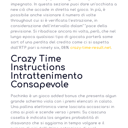
impegnato. In questa sezione puoi dare un’occhiata a
new ciò che accade in diretta nel gioco. In più, è
possibile anche visionare il numero di volte
throughout cui si è verificata l’estrazione, in
considerazione dell’intervallo dalam” “pace della
previsione. Si ribadisce ancora mi volta, però, che nel
lungo epoca qualsiasi tipo di giocata porterà some
sort of una perdita del credito come ci si aspetta
dall’RTP pari a ninety six, 08%
crazy-time-result.net
.
Crazy Time
Instructions
Intrattenimento
Consapevole
Pachinko è un gioco added bonus che presenta algun
grande schermo viola con i premi elencati in calato.
Una pallina elettronica viene lasciata accasciarsi in
cima ai pioli e scende verso i premi. Su ciascuna
casella è indicata los angeles probabilità di
disavanzo che si aggiorna in tempo volgare e il