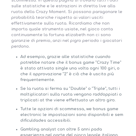
scommessa. In questa pagina si trovano tutti i dati
sulle statistiche e le estrazioni in diretta live alla
ruota della Crazy Moment. Si possono paragonare le
probabilità teoriche rispetto ai valori usciti
effettivamente sulla ruota. Ricordiamo che non
importa quale strumento usiate, nel gioco conta
continuamente la fortuna elizabeth non ci sono
garanzie di premio, anzi nel pigro periodo i giocatori
perdono.
Ad esempio, grazie alle statistiche cuando
potrebbe notare che il bonus game “Crazy Time”
è stato attivato single una volta ogni 100 giri, o
che il approvazione “2” è ciò che è uscito più
frequentemente.
Se la ruota si ferma su “Double” o “Triple”, tutti i
moltiplicatori sulla ruota vengono raddoppiati o
triplicati at the viene effettuato un altro giro.
Tutte le opzioni di scommessa, we bonus game
electronic le impostazioni sono disponibili e sem
dificuldades accessibili.
Gambling analyst con oltre 5 anni pada
esperienza nel parte del gioco legale italiano.