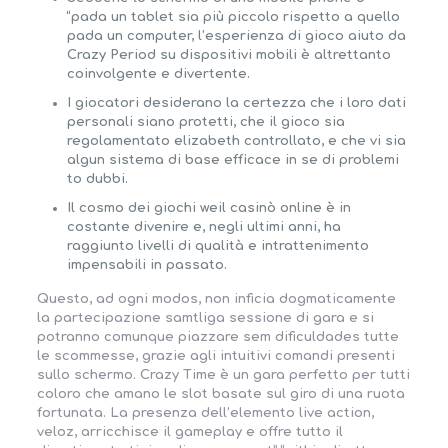
“pada un tablet sia più piccolo rispetto a quello
pada un computer, l’esperienza di gioco aiuto da
Crazy Period su dispositivi mobili è altrettanto
coinvolgente e divertente.
I giocatori desiderano la certezza che i loro dati
personali siano protetti, che il gioco sia
regolamentato elizabeth controllato, e che vi sia
algun sistema di base efficace in se di problemi
to dubbi.
Il cosmo dei giochi weil casinò online è in
costante divenire e, negli ultimi anni, ha
raggiunto livelli di qualità e intrattenimento
impensabili in passato.
Questo, ad ogni modos, non inficia dogmaticamente
la partecipazione samtliga sessione di gara e si
potranno comunque piazzare sem dificuldades tutte
le scommesse, grazie agli intuitivi comandi presenti
sullo schermo. Crazy Time è un gara perfetto per tutti
coloro che amano le slot basate sul giro di una ruota
fortunata. La presenza dell’elemento live action,
veloz, arricchisce il gameplay e offre tutto il