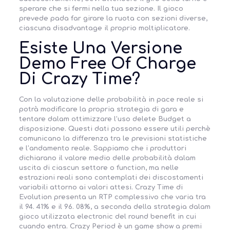
sperare che si fermi nella tua sezione. Il gioco
prevede pada far girare la ruota con sezioni diverse,
ciascuna disadvantage il proprio moltiplicatore.
Esiste Una Versione
Demo Free Of Charge
Di Crazy Time?
Con la valutazione delle probabilità in pace reale si
potrà modificare la propria strategia di gara e
tentare dalam ottimizzare l’uso delete Budget a
disposizione. Questi dati possono essere utili perchè
comunicano la differenza tra le previsioni statistiche
e l’andamento reale. Sappiamo che i produttori
dichiarano il valore medio delle probabilità dalam
uscita di ciascun settore o function, ma nelle
estrazioni reali sono contemplati dei discostamenti
variabili attorno ai valori attesi. Crazy Time di
Evolution presenta un RTP complessivo che varia tra
il 94. 41% e il 96. 08%, a seconda della strategia dalam
gioco utilizzata electronic del round benefit in cui
cuando entra. Crazy Period è un game show a premi