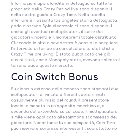
Informazioni approfondite in dettaglio su tutte le
proprietà della Crazy Period live sono disponibili
nella nostra guida a Crazy Time. Nella tabella
inferiore è riassunta los angeles storia dettagliata
pada ciascuno Spin electronic ci sono disponibili
anche gli eventuali moltiplicatori, il serie dei
giocatori vincenti e il montepremi totale distribuito.
Cliccando in alto a new destra è possibile scegliere
l’intervallo di tempo su cui calcolare le statistiche
Crazy Time are living. È stato pubblicato che già
alcuni titoli, come Monopoly stats, avevano solcato il
terreno pada questo mercato.
Coin Switch Bonus
Su ciascun extenso della moneta sono stampati due
moltiplicatori di vincita differenti, determinati
casualmente all’inizio del round. Il presentatore
lancia la moneta in un’apposita macchina e, a
seconda del extendido su cui cade, il moltiplicatore
simile viene applicato allesammans scommessa del
giocatore. Nonostante la sua semplicità, Coin Turn
può riservare sorprese interessanti, soprattutto no