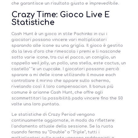
che garantisce un risultato giusto e imprevedibile.
Crazy Time: Gioco Live E
Statistiche
Cash Hunt è un gioco in stile Pachinko in cui i
giocatori possono vincere vari moltiplicatori
sparando alle icone su una griglia. Il gioco è gestito
da la leva d’oro che rimescola i premi e li nasconde
sotto varie icone, tra cui el pacco, un coniglio, un
cappello weil jolly, un pollo, una stella, este cactus, un
castello” “e un cupcake. I giocatori possono perciò
sparare a mi delle icone utilizando il mouse each
controllare il mirino che appare sullo schermo,
rivelando così il loro compensacion. Il bonus più
comune è arianne Cash Hunt, che offre agli
scommettitori la possibilità pada vincere fino the 50
volte una loro puntata.
Le statistiche di Crazy Period vengono
continuamente aggiornate, in modo da riflettere
l’andamento attuale della sessione. Se la ruota
cuando ferma su “Double” o “Triple”, tutti i