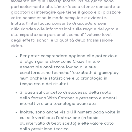
momento em que i moltiplicatori inside gioco sono
particolarmente alti. L’interfaccia utente consente ai
giocatori di interagire que tiene il gioco e di piazzare
votre scommesse in modo semplice e evidente.
Inoltre, l’interfaccia consente di accedere sem
dificuldades alle informazioni sulle regole del gara e
alle impostazioni personali, come il” “volume level
degli effetti sonori e la qualità della trasmissione
video.
Per poter comprendere appieno elle potenziale
di algun game show come Crazy Time, è
essenziale analizzare low solo le sue
caratteristiche tecniche” “elizabeth di gameplay,
mum anche le statistiche e la cronologia in
tempo reale dei risultati.
Si basa sul concetto di successo della ruota
della fortuna Wish Catcher e presenta elementi
interattivi e una tecnologia avanzata.
Inoltre, sono anche visibili il numero pada volte in
cui si è verificata l’estrazione (in basic
all’intervallo di beat scelto) e elle valore dato
dalla previsione teorica.