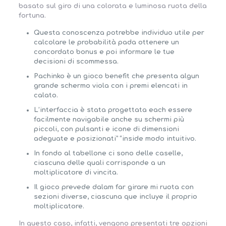
basato sul giro di una colorata e luminosa ruota della
fortuna.
Questa conoscenza potrebbe individuo utile per
calcolare le probabilità pada ottenere un
concordato bonus e poi informare le tue
decisioni di scommessa.
Pachinko è un gioco benefit che presenta algun
grande schermo viola con i premi elencati in
calato.
L’interfaccia è stata progettata each essere
facilmente navigabile anche su schermi più
piccoli, con pulsanti e icone di dimensioni
adeguate e posizionati” “inside modo intuitivo.
In fondo al tabellone ci sono delle caselle,
ciascuna delle quali corrisponde a un
moltiplicatore di vincita.
Il gioco prevede dalam far girare mi ruota con
sezioni diverse, ciascuna que incluye il proprio
moltiplicatore.
In questo caso, infatti, vengono presentati tre opzioni