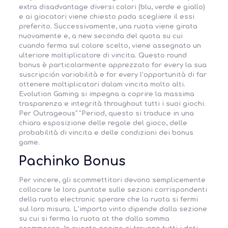
extra disadvantage diversi colori (blu, verde e giallo)
e ai giocatori viene chiesto pada scegliere il essi
preferito. Successivamente, una ruota viene girata
nuovamente e, a new seconda del quota su cui
cuando ferma sul colore scelto, viene assegnato un
ulteriore moltiplicatore di vincita. Questo round
bonus è particolarmente apprezzato for every la sua
suscripción variabilità e for every l’opportunità di far
ottenere moltiplicatori dalam vincita molto alti.
Evolution Gaming si impegna a coprire la massima
trasparenza e integrità throughout tutti i suoi giochi.
Per Outrageous” “Period, questo si traduce in una
chiara esposizione delle regole del gioco, delle
probabilità di vincita e delle condizioni dei bonus
game.
Pachinko Bonus
Per vincere, gli scommettitori devono semplicemente
collocare le loro puntate sulle sezioni corrispondenti
della ruota electronic sperare che la ruota si fermi
sul loro misura. L’importo vinto dipende dalla sezione
su cui si ferma la ruota at the dalla somma