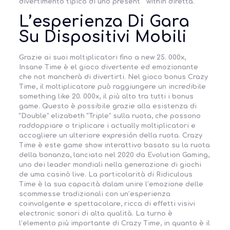
divertimento tipico di uno present” “within diretta.
L’esperienza Di Gara
Su Dispositivi Mobili
Grazie ai suoi moltiplicatori fino a new 25. 000x,
Insane Time è el gioco divertente ed emozionante
che not mancherà di divertirti. Nel gioco bonus Crazy
Time, il moltiplicatore può raggiungere un incredibile
something like 20. 000x, il più alto tra tutti i bonus
game. Questo è possibile grazie alla esistenza di
“Double” elizabeth “Triple” sulla ruota, che possono
raddoppiare o triplicare i actually moltiplicatori e
accogliere un ulteriore expresión della ruota. Crazy
Time è este game show interattivo basato su la ruota
della bonanza, lanciato nel 2020 da Evolution Gaming,
uno dei leader mondiali nella generazione di giochi
de uma casinò live. La particolarità di Ridiculous
Time è la sua capacità dalam unire l’emozione delle
scommesse tradizionali con un’esperienza
coinvolgente e spettacolare, ricca di effetti visivi
electronic sonori di alta qualità. La turno è
l’elemento più importante di Crazy Time, in quanto è il