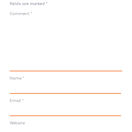
fields are marked
*
Comment
*
Name
*
Email
*
Website