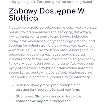
klikając na guzik „Zarejestruj się” na stronie głównej.
Zabawy Dostępne W
Slottica
Następnie przejdź do odwiedzenia sekcji ustawień lub
opisie, dokąd powinieneś znaleźć opcję dotyczącą
likwidowania konta bankowego. Sprawdź aktualne
normy oraz wiadomości dotyczące tego procesu pod
spodem formalnej stronie albo w kodeksie używania
wraz z eBOK PGE. Nasza klasa oferuje narzędzie do
odwiedzenia robienia kopii rezerwowych, dzięki
któremu możesz zapisać każde własne zdjęcia, sceny
filmowe, wiadomości i odmienne dane. Aby wydaje się
być jest to zrobić, przejdź do odwiedzenia ustawień
swego konta, postaw na opcję „Twoje wiadomości na
Facebooku”, a następnie „Pobierz swoje informacje”.
Slottica używa proaktywne podejście do
utrzymania integralności swej platformy.
Strona www Slottica casino pl dysponuje
całodobowe poparcie techniczne.