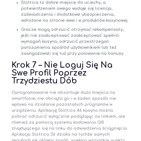
Slottica to dobre miejsce do uciechy, a
potwierdzeniem owego wydaje się licencja,
zaświadczenia i dodatkowe ubezpieczenia,
wdrożone na stronie www i w produktów kasynowej.
Gracze mogą odrzucić otrzymać rekompensaty,
jeśli nie zaakceptować zaakceptować spełnili
wymagań kasyna, odrzucić przestrzegali
porozumienia spośród użytkownikiem lub też
zaangażowali się tuż przy polowanie na bonusy.
Krok 7 – Nie Loguj Się Na
Swe Profil Poprzez
Trzydziestu Dób
Oprogramowanie nie absorbuje dużo miejsca na
smartfonie, nie obciąża go i w żaden sposób nie
wpływa na działanie pozostałych programów w
urządzeniu. Aplikację Slottica 46 kasyno można
pobrać odrzucić wyłącznie podążając za linkiem, ale
również za pomocą systemu kodowania QR
znajdującego się na linku do odwiedzenia ściągnięcia.
Aplikacja Slottica 36 działa na tychże samych
regułach jak główny zasób, spełnia wszystkie punkty