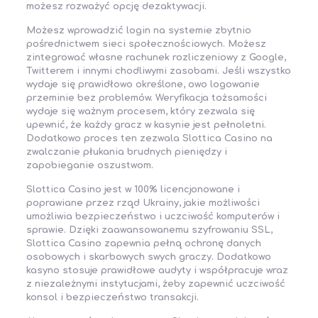
możesz rozważyć opcję dezaktywacji.
Możesz wprowadzić login na systemie zbytnio
pośrednictwem sieci społecznościowych. Możesz
zintegrować własne rachunek rozliczeniowy z Google,
Twitterem i innymi chodliwymi zasobami. Jeśli wszystko
wydaje się prawidłowo określone, owo logowanie
przeminie bez problemów. Weryfikacja tożsamości
wydaje się ważnym procesem, który zezwala się
upewnić, że każdy gracz w kasynie jest pełnoletni.
Dodatkowo proces ten zezwala Slottica Casino na
zwalczanie płukania brudnych pieniędzy i
zapobieganie oszustwom.
Slottica Casino jest w 100% licencjonowane i
poprawiane przez rząd Ukrainy, jakie możliwości
umożliwia bezpieczeństwo i uczciwość komputerów i
sprawie. Dzięki zaawansowanemu szyfrowaniu SSL,
Slottica Casino zapewnia pełną ochronę danych
osobowych i skarbowych swych graczy. Dodatkowo
kasyno stosuje prawidłowe audyty i współpracuje wraz
z niezależnymi instytucjami, żeby zapewnić uczciwość
konsol i bezpieczeństwo transakcji.