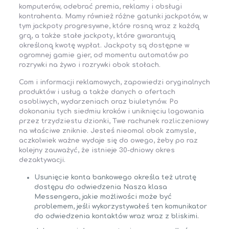
komputerów, odebrać premia, reklamy i obsługi
kontrahenta. Mamy również różne gatunki jackpotów, w
tym jackpoty progresywne, które rosną wraz z każdą
grą, a także stałe jackpoty, które gwarantują
określoną kwotę wypłat. Jackpoty są dostępne w
ogromnej gamie gier, od momentu automatów po
rozrywki na żywo i rozrywki obok stołach.
Com i informacji reklamowych, zapowiedzi oryginalnych
produktów i usług a także danych o ofertach
osobliwych, wydarzeniach oraz biuletynów. Po
dokonaniu tych siedmiu kroków i uniknięciu logowania
przez trzydziestu dzionki, Twe rachunek rozliczeniowy
na właściwe zniknie. Jesteś nieomal obok zamysle,
aczkolwiek ważne wydaje się do owego, żeby po raz
kolejny zauważyć, że istnieje 30-dniowy okres
dezaktywacji.
Usunięcie konta bankowego określa też utratę
dostępu do odwiedzenia Nasza klasa
Messengera, jakie możliwości może być
problemem, jeśli wykorzystywałeś ten komunikator
do odwiedzenia kontaktów wraz wraz z bliskimi.