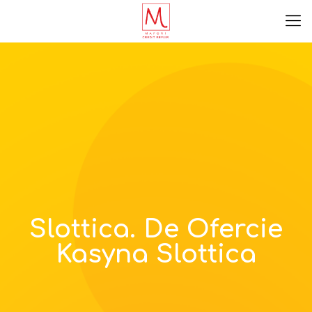
Slottica. De Ofercie
Kasyna Slottica