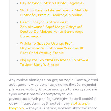
Czy Kasyno Slottica Działa Legalnie?
Slottica Kasyno Internetowego: Metody
Płatności, Premie I Aplikacje Mobilne
Czemu Kasyno Slottica Jest
Zablokowane? Bądź Mogę Odzyskać
Dostęp Do Mojego Konta Bankowego
Bankowego?
W Jaki To Sposób Usunąć Profil
Użytkownika W Platformie Windows 10:
Pilot Chód Według Etapie
Najlepsze Gry 2024 Na Rzecz Polaków A
To Jest Sloty W Slotica
Aby zyskać pieniądze na grę po zapisu konta, jesteś
zobligowany więc dokonać jakie możliwości najmniej
pierwszej wpłaty. Gracze mogą za to skorzystać nie
tylko wraz z premii depozytowych, ale
przedstawionych poniżej turniejów i loterii spośród
dużymi nagrodami. Jeśli jesteś nowy
slottica-pl-
kasyno.pl
w kasynie Slottica, możesz utworzyć konto