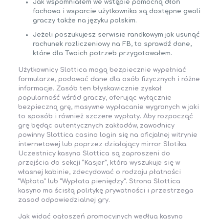
Jak wspomniałem we wstępie pomocną dłoń
fachowa i wsparcie użytkownika są dostępne gwoli
graczy także na języku polskim.
Jeżeli poszukujesz serwisie randkowym jak usunąć
rachunek rozliczeniowy na FB, to sprawdź dane,
które dla Twoich potrzeb przygotowałem.
Użytkownicy Slottica mogą bezpiecznie wypełniać
formularze, podawać dane dla osób fizycznych i różne
informacje. Zasób ten błyskawicznie zyskał
popularność wśród graczy, oferując wyłącznie
bezpieczną grę, masywne wypłacanie wygranych w jaki
to sposób i również szczere wypłaty. Aby rozpocząć
grę będąc autentycznych zakładów, zawodnicy
powinny Slottica casino login się na oficjalnej witrynie
internetowej lub poprzez działający mirror Slotika.
Uczestnicy kasyna Slottica są zaproszeni do
przejścia do sekcji “Kasjer”, która wyszukuje się w
własnej kabinie, zdecydować o rodzaju płatności
“Wpłata” lub “Wypłata pieniędzy”. Strona Slottica
kasyno ma ścisłą politykę prywatności i przestrzega
zasad odpowiedzialnej gry.
Jak widać ogłoszeń promocyjnych według kasyno