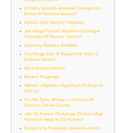
W Który Sposób Anulować Energiczny
Bonus W Slottica Kasyno?
Opłaty Zbyt Wpłaty I Wypłaty
Jak Mogę Poznać Wszelkie Strategie
Płatności W Slotica Casino?
Sposoby Wypłaty Środków
Czy Mogę Grać W Bezpłatne Sloty Z
Brakiem Konta?
Wpis Kasyna Slotica
Kasyno Progresja
Wpłata I Wypłata Wygranych W Kasynie
Slotica
Grу Nа Żуwо, Mіnіgrу І Jасkроtу W
Slоttіса Оnlіnе Саsіnо
Jaki To Premia Otrzymam Zbytnio Moje
Pierwsze Wejście Do Kasyna?
Rozpocznij Przebieg Usuwania Konta