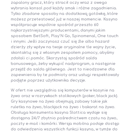
zapalony gracz, który stracił oczy wraz z owego
wybrania konsol pod każdy smak i różne zagadnienia.
Tylko zbadane sposoby na dodatkową gotówkę, które
możesz przetestować już w naszej momencie. Kasyno
współpracuje wspólnie spośród przeszło 60
najkorzystniejszymi producentami, danymi jakim
sposobem BetSoft, Play’N Go, Spinomenal, One touch
i innymi. Jeśli zaczynasz czuć się źle albo hazard
dzierży zły wpływ na twoje oryginalne tle wojny życie,
skontaktuj się z własnym zespołem pomocy, abyśmy
zdołali ci pomóc. Skorzystaj spośród salda
bonusowego, żeby wykupić nadprogram, a następnie
przejdź do salda głównego. Jest to nieodzowne dla
zapewnienia by te podmioty oraz usługi respektowały
podjęte poprzez użytkownika decyzje.
W ofert nie uwzględnia się komputerów w kasynie na
żywo oraz w rozrywkach stolikowych (poker, black jack).
Gry kasynowe na żywo obejmują zabawy takie jak
ruletka na żywo, blackjack na żywo i bakarat na żywo.
Obsługa konsumenta kasyna Slottica wydaje się
dostępna 24/7 zbytnio pośrednictwem czatu na żywo,
poczty e-mail i komórki. Wersja mobilna podaje dostęp
do odwiedzenia wszystkich funkcji kasyna, w tymże do