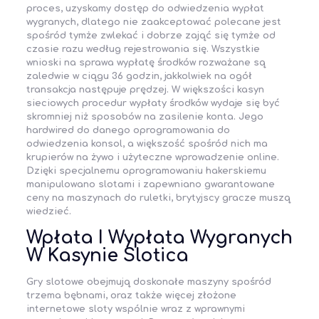
proces, uzyskamy dostęp do odwiedzenia wypłat
wygranych, dlatego nie zaakceptować polecane jest
spośród tymże zwlekać i dobrze zająć się tymże od
czasie razu według rejestrowania się. Wszystkie
wnioski na sprawa wypłatę środków rozważane są
zaledwie w ciągu 36 godzin, jakkolwiek na ogół
transakcja następuje prędzej. W większości kasyn
sieciowych procedur wypłaty środków wydaje się być
skromniej niż sposobów na zasilenie konta. Jego
hardwired do danego oprogramowania do
odwiedzenia konsol, a większość spośród nich ma
krupierów na żywo i użyteczne wprowadzenie online.
Dzięki specjalnemu oprogramowaniu hakerskiemu
manipulowano slotami i zapewniano gwarantowane
ceny na maszynach do ruletki, brytyjscy gracze muszą
wiedzieć.
Wpłata I Wypłata Wygranych
W Kasynie Slotica
Gry slotowe obejmują doskonałe maszyny spośród
trzema bębnami, oraz także więcej złożone
internetowe sloty wspólnie wraz z wprawnymi