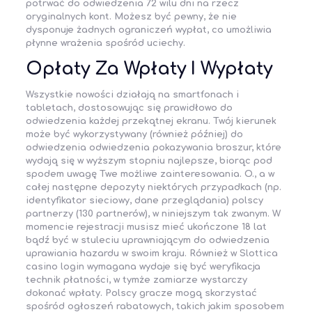
potrwać do odwiedzenia 72 wilu dni na rzecz
oryginalnych kont. Możesz być pewny, że nie
dysponuje żadnych ograniczeń wypłat, co umożliwia
płynne wrażenia spośród uciechy.
Opłaty Za Wpłaty I Wypłaty
Wszystkie nowości działają na smartfonach i
tabletach, dostosowując się prawidłowo do
odwiedzenia każdej przekątnej ekranu. Twój kierunek
może być wykorzystywany (również później) do
odwiedzenia odwiedzenia pokazywania broszur, które
wydają się w wyższym stopniu najlepsze, biorąc pod
spodem uwagę Twe możliwe zainteresowania. O., a w
całej następne depozyty niektórych przypadkach (np.
identyfikator sieciowy, dane przeglądania) polscy
partnerzy (130 partnerów), w niniejszym tak zwanym. W
momencie rejestracji musisz mieć ukończone 18 lat
bądź być w stuleciu uprawniającym do odwiedzenia
uprawiania hazardu w swoim kraju. Również w Slottica
casino login wymagana wydaje się być weryfikacja
technik płatności, w tymże zamiarze wystarczy
dokonać wpłaty. Polscy gracze mogą skorzystać
spośród ogłoszeń rabatowych, takich jakim sposobem