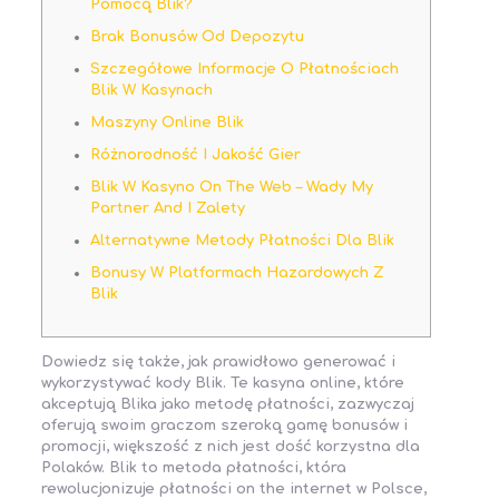
Pomocą Blik?
Brak Bonusów Od Depozytu
Szczegółowe Informacje O Płatnościach
Blik W Kasynach
Maszyny Online Blik
Różnorodność I Jakość Gier
Blik W Kasyno On The Web – Wady My
Partner And I Zalety
Alternatywne Metody Płatności Dla Blik
Bonusy W Platformach Hazardowych Z
Blik
Dowiedz się także, jak prawidłowo generować i
wykorzystywać kody Blik. Te kasyna online, które
akceptują Blika jako metodę płatności, zazwyczaj
oferują swoim graczom szeroką gamę bonusów i
promocji, większość z nich jest dość korzystna dla
Polaków. Blik to metoda płatności, która
rewolucjonizuje płatności on the internet w Polsce,