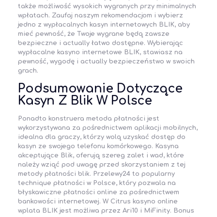
także możliwość wysokich wygranych przy minimalnych
wpłatach. Zaufaj naszym rekomendacjom i wybierz
jedno z wypłacalnych kasyn internetowych BLIK, aby
mieć pewność, że Twoje wygrane będą zawsze
bezpieczne i actually łatwo dostępne. Wybierając
wypłacalne kasyno internetowe BLIK, stawiasz na
pewność, wygodę i actually bezpieczeństwo w swoich
grach.
Podsumowanie Dotyczące
Kasyn Z Blik W Polsce
Ponadto konstruera metoda płatności jest
wykorzystywana za pośrednictwem aplikacji mobilnych,
idealna dla graczy, którzy wolą uzyskać dostęp do
kasyn ze swojego telefonu komórkowego. Kasyna
akceptujące Blik, oferują szereg zalet i wad, które
należy wziąć pod uwagę przed skorzystaniem z tej
metody płatności blik. Przelewy24 to popularny
technique płatności w Polsce, który pozwala na
błyskawiczne płatności online za pośrednictwem
bankowości internetowej. W Citrus kasyno online
wplata BLIK jest możliwa przez Ari10 i MiFinity. Bonus