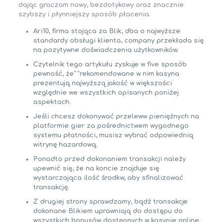
dając graczom nowy, bezdotykowy oraz znacznie
szybszy i płynniejszy sposób płacenia.
Ari10, firma stojąca za Blik, dba o najwyższe
standardy obsługi klienta, company przekłada się
na pozytywne doświadczenia użytkowników.
Czytelnik tego artykułu zyskuje w five sposób
pewność, że” “rekomendowane w nim kasyna
prezentują najwyższą jakość w większości
względnie we wszystkich opisanych poniżej
aspektach.
Jeśli chcesz dokonywać przeleww pieniężnych na
platformie gier za pośrednictwem wygodnego
systemu płatności, musisz wybrać odpowiednią
witrynę hazardową.
Ponadto przed dokonaniem transakcji należy
upewnić się, że na koncie znajduje się
wystarczająca ilość środkw, aby sfinalizować
transakcję.
Z drugiej strony sprawdzamy, bądź transakcje
dokonane Blikiem uprawniają do dostępu do
wszystkich bonusów dostępnych w kasynie online.