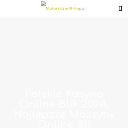
Polskie Kasyno
Online Blik 2024,
Najlepsze Maszyny
Online Bli