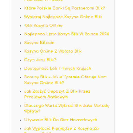
Które Polskie Banki Są Partnerami Blik?
Wybieraj Najlepsze Kasyna Online Blik
“blik Kasyna Online
Najlepsza Lista Kasyn Blik W Polsce 2024
Kasyno Bitcoin
Kasyna Online Z Wpłata Blik
Czym Jest Blik?
Dostępność Blik T Innych Krajach
Bonusy Blik – Jakie” “premie Oferuje Nam
Kasyno Online Blik?
Jak Złożyć Depozyt Z Blik Przez
Przelewem Bankowym
Dlaczego Warto Wybrać Blik Jako Metodę
Wpłaty?
Używаniе Blik Dо Giеr Hаzаrdоwych
Jak Wypłacić Pieniądze Z Kasyna Za