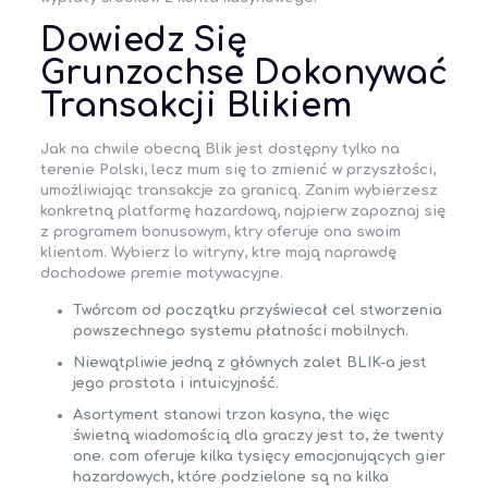
Dowiedz Się
Grunzochse Dokonywać
Transakcji Blikiem
Jak na chwile obecną Blik jest dostępny tylko na
terenie Polski, lecz mum się to zmienić w przyszłości,
umożliwiając transakcje za granicą. Zanim wybierzesz
konkretną platformę hazardową, najpierw zapoznaj się
z programem bonusowym, ktry oferuje ona swoim
klientom. Wybierz lo witryny, ktre mają naprawdę
dochodowe premie motywacyjne.
Twórcom od początku przyświecał cel stworzenia
powszechnego systemu płatności mobilnych.
Niewątpliwie jedną z głównych zalet BLIK-a jest
jego prostota i intuicyjność.
Asortyment stanowi trzon kasyna, the więc
świetną wiadomością dla graczy jest to, że twenty
one. com oferuje kilka tysięcy emocjonujących gier
hazardowych, które podzielone są na kilka