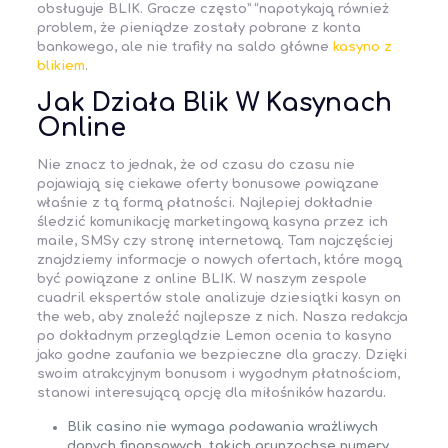
obsługuje BLIK. Gracze często” “napotykają również
problem, że pieniądze zostały pobrane z konta
bankowego, ale nie trafiły na saldo główne
kasyno z
blikiem
.
Jak Działa Blik W Kasynach
Online
Nie znacz to jednak, że od czasu do czasu nie
pojawiają się ciekawe oferty bonusowe powiązane
właśnie z tą formą płatności. Najlepiej dokładnie
śledzić komunikację marketingową kasyna przez ich
maile, SMSy czy stronę internetową. Tam najczęściej
znajdziemy informacje o nowych ofertach, które mogą
być powiązane z online BLIK. W naszym zespole
cuadril ekspertów stale analizuje dziesiątki kasyn on
the web, aby znaleźć najlepsze z nich. Nasza redakcja
po dokładnym przeglądzie Lemon ocenia to kasyno
jako godne zaufania we bezpieczne dla graczy. Dzięki
swoim atrakcyjnym bonusom i wygodnym płatnościom,
stanowi interesującą opcję dla miłośników hazardu.
Blik casino nie wymaga podawania wrażliwych
danych finansowych, takich grunzochse numery