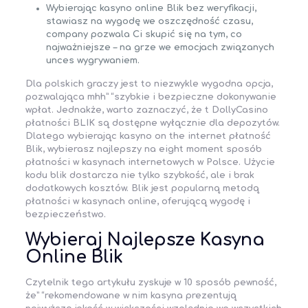
Wybierając kasyno online Blik bez weryfikacji,
stawiasz na wygodę we oszczędność czasu,
company pozwala Ci skupić się na tym, co
najważniejsze – na grze we emocjach związanych
unces wygrywaniem.
Dla polskich graczy jest to niezwykle wygodna opcja,
pozwalająca mhh” “szybkie i bezpieczne dokonywanie
wpłat. Jednakże, warto zaznaczyć, że t DollyCasino
płatności BLIK są dostępne wyłącznie dla depozytów.
Dlatego wybierając kasyno on the internet płatność
Blik, wybierasz najlepszy na eight moment sposób
płatności w kasynach internetowych w Polsce. Użycie
kodu blik dostarcza nie tylko szybkość, ale i brak
dodatkowych kosztów. Blik jest popularną metodą
płatności w kasynach online, oferującą wygodę i
bezpieczeństwo.
Wybieraj Najlepsze Kasyna
Online Blik
Czytelnik tego artykułu zyskuje w 10 sposób pewność,
że” “rekomendowane w nim kasyna prezentują