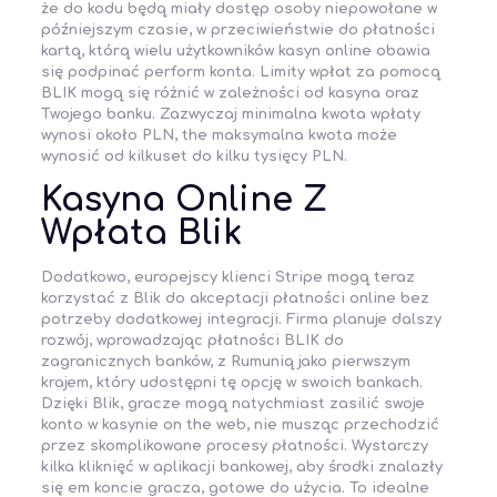
że do kodu będą miały dostęp osoby niepowołane w
późniejszym czasie, w przeciwieństwie do płatności
kartą, którą wielu użytkowników kasyn online obawia
się podpinać perform konta. Limity wpłat za pomocą
BLIK mogą się różnić w zależności od kasyna oraz
Twojego banku. Zazwyczaj minimalna kwota wpłaty
wynosi około PLN, the maksymalna kwota może
wynosić od kilkuset do kilku tysięcy PLN.
Kasyna Online Z
Wpłata Blik
Dodatkowo, europejscy klienci Stripe mogą teraz
korzystać z Blik do akceptacji płatności online bez
potrzeby dodatkowej integracji. Firma planuje dalszy
rozwój, wprowadzając płatności BLIK do
zagranicznych banków, z Rumunią jako pierwszym
krajem, który udostępni tę opcję w swoich bankach.
Dzięki Blik, gracze mogą natychmiast zasilić swoje
konto w kasynie on the web, nie musząc przechodzić
przez skomplikowane procesy płatności. Wystarczy
kilka kliknięć w aplikacji bankowej, aby środki znalazły
się em koncie gracza, gotowe do użycia. To idealne