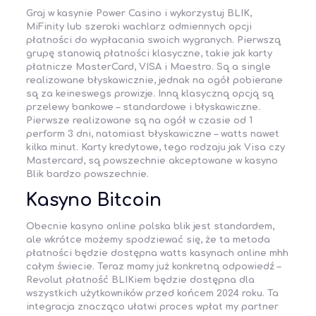
Graj w kasynie Power Casino i wykorzystuj BLIK,
MiFinity lub szeroki wachlarz odmiennych opcji
płatności do wypłacania swoich wygranych. Pierwszą
grupę stanowią płatności klasyczne, takie jak karty
płatnicze MasterCard, VISA i Maestro. Są a single
realizowane błyskawicznie, jednak na ogół pobierane
są za keineswegs prowizje. Inną klasyczną opcją są
przelewy bankowe – standardowe i błyskawiczne.
Pierwsze realizowane są na ogół w czasie od 1
perform 3 dni, natomiast błyskawiczne – watts nawet
kilka minut. Karty kredytowe, tego rodzaju jak Visa czy
Mastercard, są powszechnie akceptowane w kasyno
Blik bardzo powszechnie.
Kasyno Bitcoin
Obecnie kasyno online polska blik jest standardem,
ale wkrótce możemy spodziewać się, że ta metoda
płatności będzie dostępna watts kasynach online mhh
całym świecie. Teraz mamy już konkretną odpowiedź –
Revolut płatność BLIKiem będzie dostępna dla
wszystkich użytkowników przed końcem 2024 roku. Ta
integracja znacząco ułatwi proces wpłat my partner