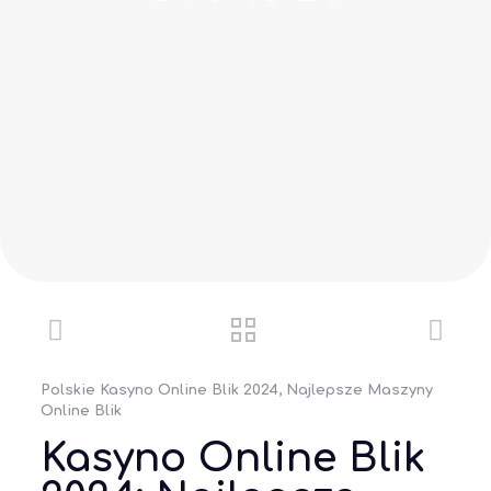
Polskie Kasyno Online Blik 2024, Najlepsze Maszyny
Online Blik
Kasyno Online Blik