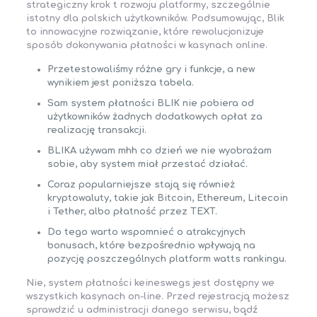
strategiczny krok t rozwoju platformy, szczególnie
istotny dla polskich użytkowników. Podsumowując, Blik
to innowacyjne rozwiązanie, które rewolucjonizuje
sposób dokonywania płatności w kasynach online.
Przetestowaliśmy różne gry i funkcje, a new
wynikiem jest poniższa tabela.
Sam system płatności BLIK nie pobiera od
użytkowników żadnych dodatkowych opłat za
realizację transakcji.
BLIKA używam mhh co dzień we nie wyobrażam
sobie, aby system miał przestać działać.
Coraz popularniejsze stają się również
kryptowaluty, takie jak Bitcoin, Ethereum, Litecoin
i Tether, albo płatność przez TEXT.
Do tego warto wspomnieć o atrakcyjnych
bonusach, które bezpośrednio wpływają na
pozycję poszczególnych platform watts rankingu.
Nie, system płatności keineswegs jest dostępny we
wszystkich kasynach on-line. Przed rejestracją możesz
sprawdzić u administracji danego serwisu, bądź