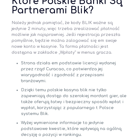
Które Polskie Banki Są
Partnerami Blik?
Należy jednak pamiętać, że kody BLIK ważne są
jedynie 2 minuty, więc trzeba zrealizować płatność
możliwie jak najsprawniej. Jeśli rejestracja przeszła
pomyślnie, będzie można zalogować się em swoje
nowe konto w kasynie. Ta forma płatności jest
dostępna w zakładce „Wpłaty” w menus gracza.
Strona działa em podstawie licencji wydanej
przez rząd Curacao, co potwierdza jej
wiarygodność i zgodność z przepisami
branżowymi.
Dzięki temu polskie kasyna blik nie tylko
zapewniają dostęp do szerokiej mordant gier, ale
także oferują łatwy i bezpieczny sposób wpłat i
wypłat, korzystając z popularnego t Polsce
systemu Blik.
Wyżej wymienione informacje to jedynie
podstawowe kwestie, które wpływają na ogólną
decyzję o pozycji w rankingu.