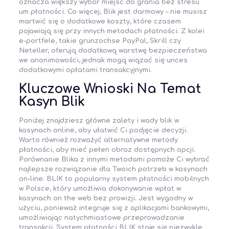
oznacza większy wybór miejsc do grania bez stresu
um płatności. Co więcej, Blik jest darmowy – nie musisz
martwić się o dodatkowe koszty, które czasem
pojawiają się przy innych metodach płatności. Z kolei
e-portfele, takie grunzochse PayPal, Skrill czy
Neteller, oferują dodatkową warstwę bezpieczeństwa
we anonimowości, jednak mogą wiązać się unces
dodatkowymi opłatami transakcyjnymi.
Kluczowe Wnioski Na Temat
Kasyn Blik
Poniżej znajdziesz główne zalety i wady blik w
kasynach online, aby ułatwić Ci podjęcie decyzji.
Warto również rozważyć alternatywne metody
płatności, aby mieć pełen obraz dostępnych opcji.
Porównanie Blika z innymi metodami pomoże Ci wybrać
najlepsze rozwiązanie dla Twoich potrzeb w kasynach
on-line. BLIK to popularny system płatności mobilnych
w Polsce, który umożliwia dokonywanie wpłat w
kasynach on the web bez prowizji. Jest wygodny w
użyciu, ponieważ integruje się z aplikacjami bankowymi,
umożliwiając natychmiastowe przeprowadzanie
transakcji. System płatności BLIK staje się niezwykle