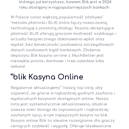
którego już korzystasz, bowiem Blik jest w 2024
roku dostępny w najpopularniejszych bankach.
W Polsce coraz większą popularność zdobywa”
“metoda płatności BLIK, która łączy nowoczesną
technologię z prostotą obsługi. Kasyna akceptujące
płatność BLIK oferują graczom możliwość szybkiego i
actually bezpiecznego dokonywania wpłat oraz
wypłat, bez konieczności podawania szczegółowych
danych osobowych bądź bankowych. Złożenie
depozytu Blik kasyno on-line z MuchBetter jest
niezwykle proste, darmowe i trwa zaledwie kilka
sekund.
“blik Kasyna Online
Regularnie aktualizujemy” “naszą top listę, aby
zapewnić, że gracie w najbardziej godnych zaufania i
wypłacalnych kasynach dostępnych online. Nasza
lista jest systematycznie aktualizowana, abyście
zawsze mieli dostęp do najnowszych i najbardziej
zaufanych opcji, w tym najlepszych kasyna na blik.
Kasyno online Blik to idealne rozwiązanie dla graczy
ceniących szybkość i wygodę. Oferuje błyskawiczne