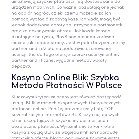
umożliwiają szybkie płatności i są dostosowane do
urządzeń mobilnych. Co ważne, pozwalają one jednak
na odbiór nagród, dzięki czemu możecie za ich
pomocą wypłacić zdobytą kasę. Ich wadą mogą być
jednak dodatkowe opłaty za utrzymanie portmonetki
oraz za dokonywanie obrotu. Jak każde kasyno
działające na rynku, PlayBison posiada zarówno
mocne, jak i słabe strony. Jest w pełni bezpieczne my
partner and i działa na podstawie szanowanej
licencji, the do tego oferuje szeroki asortyment my
partner and i liczne, wygodne metody wpłaty
depozytu.
Kasyno Online Blik: Szybka
Metoda Płatności W Polsce
Kluczowym kryterium oceny jest również dostępność
usługi BLIK w ramach ekspresowych i bezpiecznych
płatności online. Poniżej prezentujemy listę TOP
several kasyno internetowe BLIK, czyli najlepszych
stron akceptujących szybkie my partner and i
bezpieczne płatności. Wyróżniliśmy te konkretne
kasyna z opcją BLIK ze względu mhh ich naprawdę
atrakcyjną ofertę, biorąc pod uwagę zawarte watts