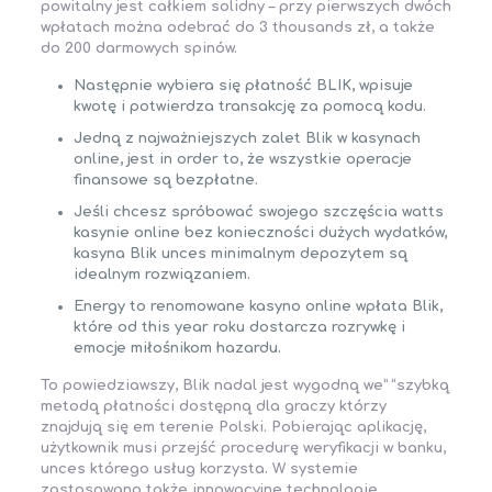
powitalny jest całkiem solidny – przy pierwszych dwóch
wpłatach można odebrać do 3 thousands zł, a także
do 200 darmowych spinów.
Następnie wybiera się płatność BLIK, wpisuje
kwotę i potwierdza transakcję za pomocą kodu.
Jedną z najważniejszych zalet Blik w kasynach
online, jest in order to, że wszystkie operacje
finansowe są bezpłatne.
Jeśli chcesz spróbować swojego szczęścia watts
kasynie online bez konieczności dużych wydatków,
kasyna Blik unces minimalnym depozytem są
idealnym rozwiązaniem.
Energy to renomowane kasyno online wpłata Blik,
które od this year roku dostarcza rozrywkę i
emocje miłośnikom hazardu.
To powiedziawszy, Blik nadal jest wygodną we” “szybką
metodą płatności dostępną dla graczy którzy
znajdują się em terenie Polski. Pobierając aplikację,
użytkownik musi przejść procedurę weryfikacji w banku,
unces którego usług korzysta. W systemie
zastosowano także innowacyjne technologie