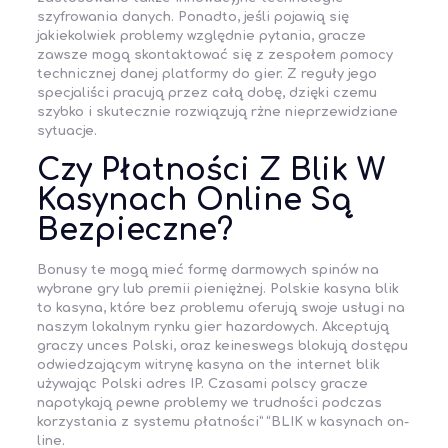
szyfrowania danych. Ponadto, jeśli pojawią się
jakiekolwiek problemy względnie pytania, gracze
zawsze mogą skontaktować się z zespołem pomocy
technicznej danej platformy do gier. Z reguły jego
specjaliści pracują przez całą dobę, dzięki czemu
szybko i skutecznie rozwiązują rżne nieprzewidziane
sytuacje.
Czy Płatności Z Blik W
Kasynach Online Są
Bezpieczne?
Bonusy te mogą mieć formę darmowych spinów na
wybrane gry lub premii pieniężnej. Polskie kasyna blik
to kasyna, które bez problemu oferują swoje usługi na
naszym lokalnym rynku gier hazardowych. Akceptują
graczy unces Polski, oraz keineswegs blokują dostępu
odwiedzającym witrynę kasyna on the internet blik
używając Polski adres IP. Czasami polscy gracze
napotykają pewne problemy we trudności podczas
korzystania z systemu płatności” “BLIK w kasynach on-
line.